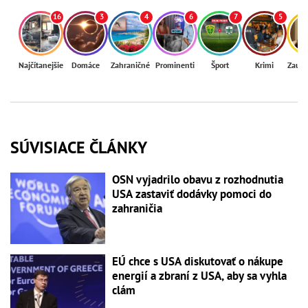
16
3
4
6
7
5
Najčítanejšie
Domáce
Zahraničné
Prominenti
Šport
Krimi
Zaují
SÚVISIACE ČLÁNKY
OSN vyjadrilo obavu z rozhodnutia
USA zastaviť dodávky pomoci do
zahraničia
EÚ chce s USA diskutovať o nákupe
energií a zbraní z USA, aby sa vyhla
clám