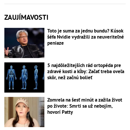
ZAUJÍMAVOSTI
Toto je suma za jednu bundu? Kúsok
šéfa Nvidie vydražili za neuveriteľné
peniaze
5 najdôležitejších rád ortopéda pre
zdravé kosti a kĺby: Začať treba oveľa
skôr, než začnú bolieť
Zomrela na šesť minút a zažila život
po živote: Smrti sa už nebojím,
hovorí Patty