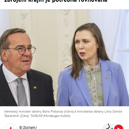
Nemecký minister obrany Boris Pistorius (vľavo) a ministerka obrany Litvy Dovilé
Šakaliené. (Zdroj: TASR/AP/Mindaugas Kulbis)
© Zoznam/