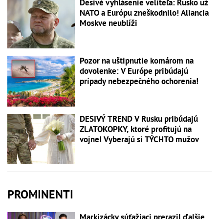
Desivé vyhlásenie veliteľa: Rusko už
NATO a Európu zneškodnilo! Aliancia
Moskve neublíži
Pozor na uštipnutie komárom na
dovolenke: V Európe pribúdajú
prípady nebezpečného ochorenia!
DESIVÝ TREND V Rusku pribúdajú
ZLATOKOPKY, ktoré profitujú na
vojne! Vyberajú si TÝCHTO mužov
PROMINENTI
Markizácky súťažiaci prerazil ďalšie