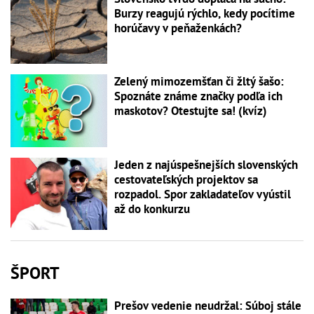
Burzy reagujú rýchlo, kedy pocítime
horúčavy v peňaženkách?
Zelený mimozemšťan či žltý šašo:
Spoznáte známe značky podľa ich
maskotov? Otestujte sa! (kvíz)
Jeden z najúspešnejších slovenských
cestovateľských projektov sa
rozpadol. Spor zakladateľov vyústil
až do konkurzu
ŠPORT
Prešov vedenie neudržal: Súboj stále