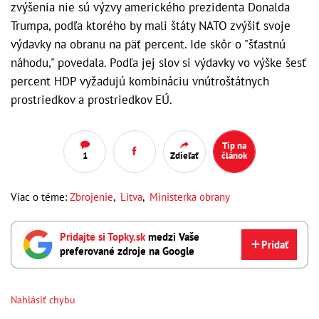
zvýšenia nie sú výzvy amerického prezidenta Donalda
Trumpa, podľa ktorého by mali štáty NATO zvýšiť svoje
výdavky na obranu na päť percent. Ide skôr o "šťastnú
náhodu," povedala. Podľa jej slov si výdavky vo výške šesť
percent HDP vyžadujú kombináciu vnútroštátnych
prostriedkov a prostriedkov EÚ.
Tip na
1
Zdieľať
článok
Viac o téme:
Zbrojenie
,
Litva
,
Ministerka obrany
Pridajte si Topky.sk
medzi Vaše
Pridať
preferované zdroje na Google
Nahlásiť chybu