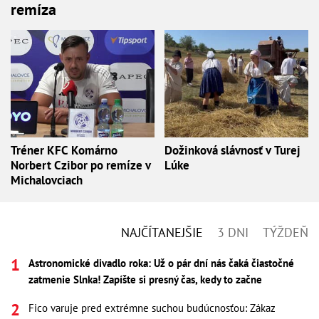
remíza
Tréner KFC Komárno
Dožinková slávnosť v Turej
Norbert Czibor po remíze v
Lúke
Michalovciach
NAJČÍTANEJŠIE
3 DNI
TÝŽDEŇ
Astronomické divadlo roka: Už o pár dní nás čaká čiastočné
zatmenie Slnka! Zapíšte si presný čas, kedy to začne
Fico varuje pred extrémne suchou budúcnosťou: Zákaz