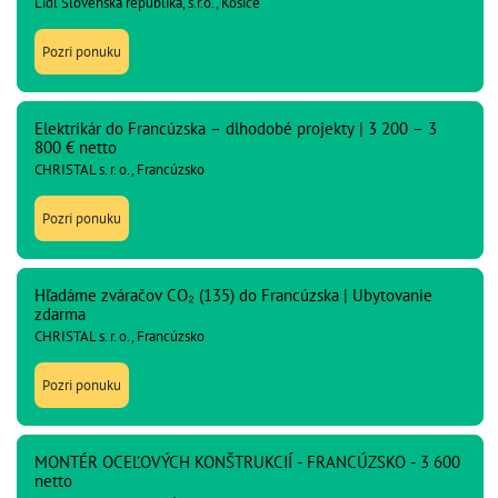
Lidl Slovenská republika, s.r.o., Košice
Pozri ponuku
Elektrikár do Francúzska – dlhodobé projekty | 3 200 – 3
800 € netto
CHRISTAL s. r. o., Francúzsko
Pozri ponuku
Hľadáme zváračov CO₂ (135) do Francúzska | Ubytovanie
zdarma
CHRISTAL s. r. o., Francúzsko
Pozri ponuku
MONTÉR OCEĽOVÝCH KONŠTRUKCIÍ - FRANCÚZSKO - 3 600
netto