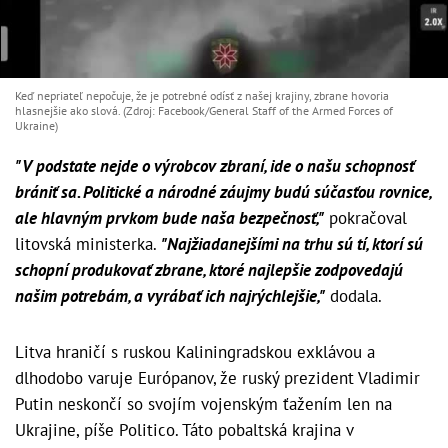
Keď nepriateľ nepočuje, že je potrebné odísť z našej krajiny, zbrane hovoria
hlasnejšie ako slová. (Zdroj: Facebook/General Staff of the Armed Forces of
Ukraine)
"V podstate nejde o výrobcov zbraní, ide o našu schopnosť
brániť sa. Politické a národné záujmy budú súčasťou rovnice,
ale hlavným prvkom bude naša bezpečnosť,"
pokračoval
litovská ministerka.
"Najžiadanejšími na trhu sú tí, ktorí sú
schopní produkovať zbrane, ktoré najlepšie zodpovedajú
našim potrebám, a vyrábať ich najrýchlejšie,"
dodala.
Litva hraničí s ruskou Kaliningradskou exklávou a
dlhodobo varuje Európanov, že ruský prezident Vladimir
Putin neskončí so svojím vojenským ťažením len na
Ukrajine, píše Politico. Táto pobaltská krajina v