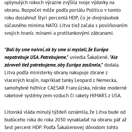
uplynulých rokoch výrazne zvýšila svoje výdavky na
obranu. Rozpočet môže podľa portálu Politico v tomto
roku dosiahnuť štyri percentá HDP, čo je dvojnásobok
súčasného minima NATO. Litva tiež začala s posilňovaním
svojich hraníc mínami a protitankovými zábranami.
"Boli by sme naivní, ak by sme si mysleli, že Európa
nepotrebuje USA. Potrebujeme,"
uviedla Šakaliené.
"Ale
zároveň tiež potrebujeme, aby Európa zosilnela,"
dodala.
Litva podľa ministerky obrany nakupuje zbrane z
viacerých krajín, napríklad tanky Leopard z Nemecka,
samohybné húfnice CAESAR Francúzska, nórske moderné
raketové systémy zem-vzduch či rakety HIMARS z USA.
Litovská vláda minulý týždeň oznámila, že Litva bude od
budúceho roka do roka 2030 vynakladať na obranu päť až
šesť percent HDP. Podľa Šakalienovej dôvodom tohto