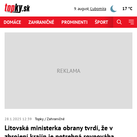
17 °C
9. august
,
Ľubomíra
DOMÁCE
ZAHRANIČNÉ
PROMINENTI
ŠPORT
ZAUJÍMAV
28.1.2025 12:39
Topky
Zahraničné
Litovská ministerka obrany tvrdí, že v
zbrojení krajín je potrebná rovnováha