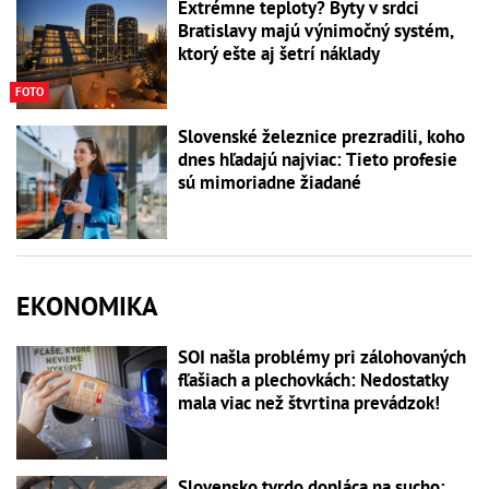
Extrémne teploty? Byty v srdci
Bratislavy majú výnimočný systém,
ktorý ešte aj šetrí náklady
FOTO
Slovenské železnice prezradili, koho
dnes hľadajú najviac: Tieto profesie
sú mimoriadne žiadané
EKONOMIKA
SOI našla problémy pri zálohovaných
fľašiach a plechovkách: Nedostatky
mala viac než štvrtina prevádzok!
Slovensko tvrdo dopláca na sucho: