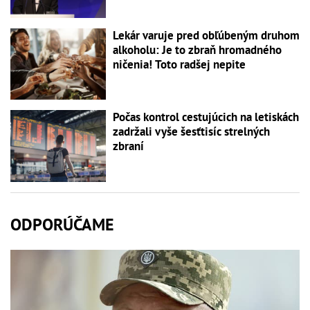
Lekár varuje pred obľúbeným druhom
alkoholu: Je to zbraň hromadného
ničenia! Toto radšej nepite
Počas kontrol cestujúcich na letiskách
zadržali vyše šesťtisíc strelných
zbraní
ODPORÚČAME