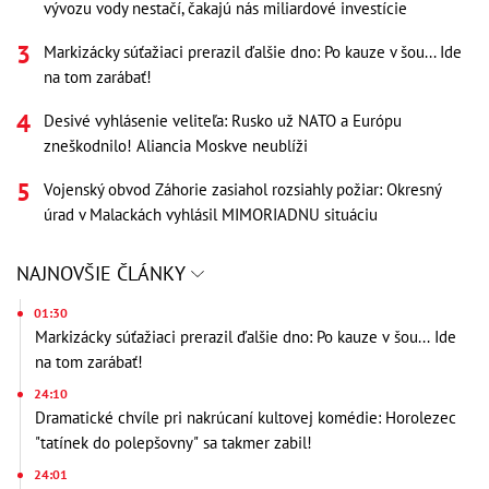
vývozu vody nestačí, čakajú nás miliardové investície
Markizácky súťažiaci prerazil ďalšie dno: Po kauze v šou... Ide
na tom zarábať!
Desivé vyhlásenie veliteľa: Rusko už NATO a Európu
zneškodnilo! Aliancia Moskve neublíži
Vojenský obvod Záhorie zasiahol rozsiahly požiar: Okresný
úrad v Malackách vyhlásil MIMORIADNU situáciu
NAJNOVŠIE ČLÁNKY
01:30
Markizácky súťažiaci prerazil ďalšie dno: Po kauze v šou... Ide
na tom zarábať!
24:10
Dramatické chvíle pri nakrúcaní kultovej komédie: Horolezec
"tatínek do polepšovny" sa takmer zabil!
24:01