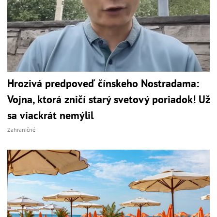
Hrozivá predpoveď čínskeho Nostradama:
Vojna, ktorá zničí starý svetový poriadok! Už
sa viackrát nemýlil
Zahraničné