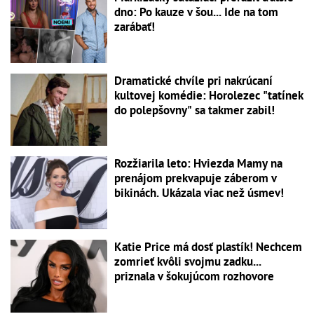
dno: Po kauze v šou... Ide na tom
zarábať!
Dramatické chvíle pri nakrúcaní
kultovej komédie: Horolezec "tatínek
do polepšovny" sa takmer zabil!
Rozžiarila leto: Hviezda Mamy na
prenájom prekvapuje záberom v
bikinách. Ukázala viac než úsmev!
Katie Price má dosť plastík! Nechcem
zomrieť kvôli svojmu zadku...
priznala v šokujúcom rozhovore