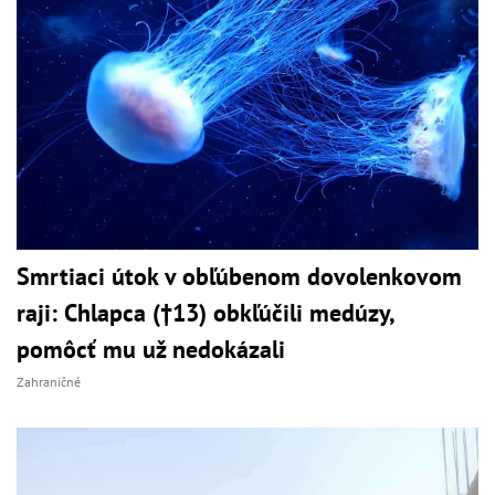
Smrtiaci útok v obľúbenom dovolenkovom
raji: Chlapca (†13) obkľúčili medúzy,
pomôcť mu už nedokázali
Zahraničné