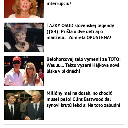
interrupciu!
ŤAŽKÝ OSUD slovenskej legendy
(†84): Prišla o dve deti aj o
manžela... Zomrela OPUSTENÁ!
Belohorcovej telo vymenil za TOTO:
Wauuu... Takto vyzerá Hájkova nová
láska v bikinách!
Milióny mal na dosah, no chodiť
musel pešo! Clint Eastwood dal
synovi krutú lekciu: Na toto zabudni