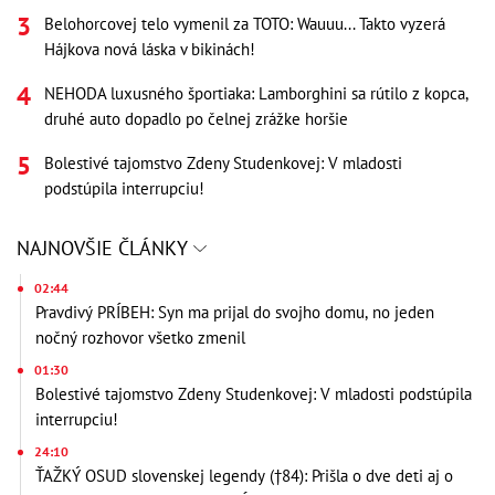
Belohorcovej telo vymenil za TOTO: Wauuu... Takto vyzerá
Hájkova nová láska v bikinách!
NEHODA luxusného športiaka: Lamborghini sa rútilo z kopca,
druhé auto dopadlo po čelnej zrážke horšie
Bolestivé tajomstvo Zdeny Studenkovej: V mladosti
podstúpila interrupciu!
NAJNOVŠIE ČLÁNKY
02:44
Pravdivý PRÍBEH: Syn ma prijal do svojho domu, no jeden
nočný rozhovor všetko zmenil
01:30
Bolestivé tajomstvo Zdeny Studenkovej: V mladosti podstúpila
interrupciu!
24:10
ŤAŽKÝ OSUD slovenskej legendy (†84): Prišla o dve deti aj o