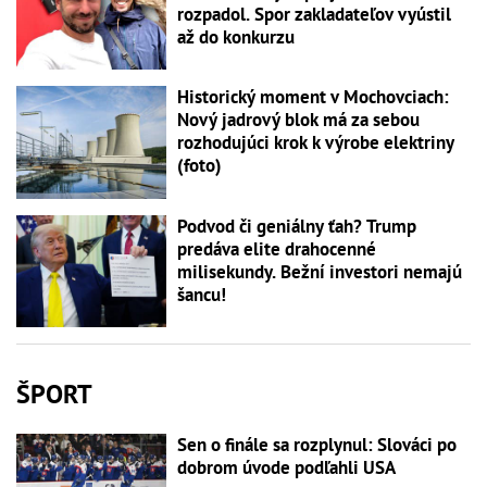
rozpadol. Spor zakladateľov vyústil
až do konkurzu
Historický moment v Mochovciach:
Nový jadrový blok má za sebou
rozhodujúci krok k výrobe elektriny
(foto)
Podvod či geniálny ťah? Trump
predáva elite drahocenné
milisekundy. Bežní investori nemajú
šancu!
ŠPORT
Sen o finále sa rozplynul: Slováci po
dobrom úvode podľahli USA