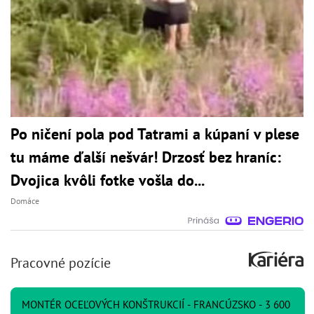
Po ničení pola pod Tatrami a kúpaní v plese
tu máme ďalší nešvár! Drzosť bez hraníc:
Dvojica kvôli fotke vošla do...
Domáce
Pracovné pozície
MONTÉR OCEĽOVÝCH KONŠTRUKCIÍ - FRANCÚZSKO - 3 600