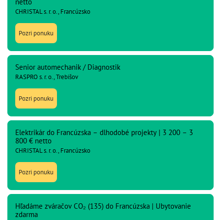
netto
CHRISTAL s. r. o., Francúzsko
Pozri ponuku
Senior automechanik / Diagnostik
RASPRO s. r. o., Trebišov
Pozri ponuku
Elektrikár do Francúzska – dlhodobé projekty | 3 200 – 3
800 € netto
CHRISTAL s. r. o., Francúzsko
Pozri ponuku
Hľadáme zváračov CO₂ (135) do Francúzska | Ubytovanie
zdarma