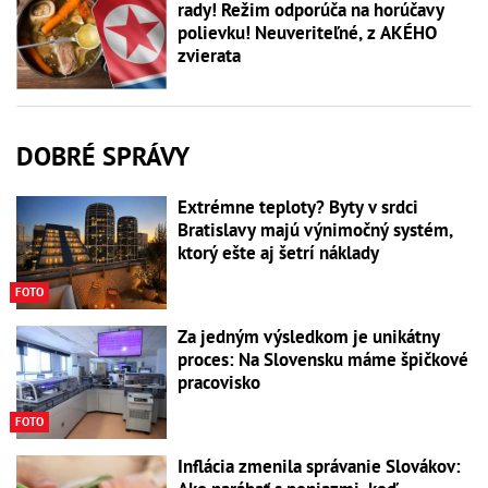
rady! Režim odporúča na horúčavy
polievku! Neuveriteľné, z AKÉHO
zvierata
DOBRÉ SPRÁVY
Extrémne teploty? Byty v srdci
Bratislavy majú výnimočný systém,
ktorý ešte aj šetrí náklady
FOTO
Za jedným výsledkom je unikátny
proces: Na Slovensku máme špičkové
pracovisko
FOTO
Inflácia zmenila správanie Slovákov: