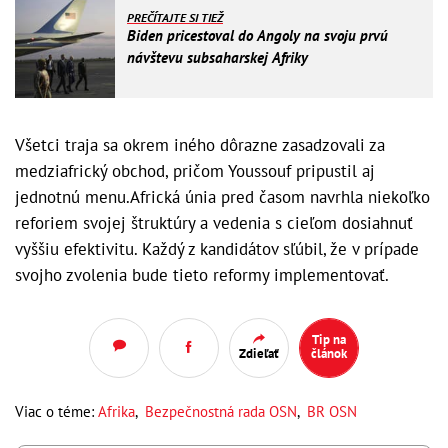
PREČÍTAJTE SI TIEŽ
Biden pricestoval do Angoly na svoju prvú
návštevu subsaharskej Afriky
Všetci traja sa okrem iného dôrazne zasadzovali za
medziafrický obchod, pričom Youssouf pripustil aj
jednotnú menu.Africká únia pred časom navrhla niekoľko
reforiem svojej štruktúry a vedenia s cieľom dosiahnuť
vyššiu efektivitu. Každý z kandidátov sľúbil, že v prípade
svojho zvolenia bude tieto reformy implementovať.
Tip na
Zdieľať
článok
Viac o téme:
Afrika
,
Bezpečnostná rada OSN
,
BR OSN