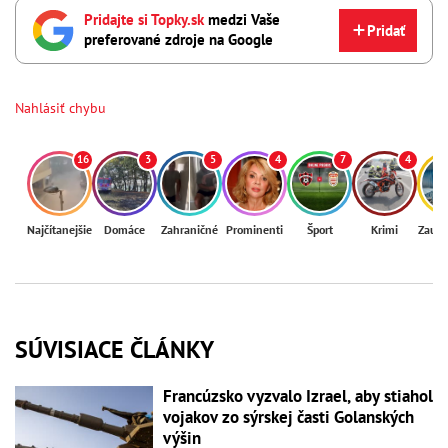
Pridajte si Topky.sk
medzi Vaše
Pridať
preferované zdroje na Google
Nahlásiť chybu
16
3
5
4
7
4
Najčítanejšie
Domáce
Zahraničné
Prominenti
Šport
Krimi
Zaují
SÚVISIACE ČLÁNKY
Francúzsko vyzvalo Izrael, aby stiahol
vojakov zo sýrskej časti Golanských
výšin