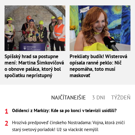
Spišský hrad sa postupne
Prekliaty budík! Wisterová
mení: Martina Šimkovičová
opísala ranné peklo: Nič
o obnove paláca, ktorý bol
nepomáha, toto musí
spočiatku neprístupný
maskovať
NAJČÍTANEJŠIE
3 DNI
TÝŽDEŇ
Odídenci z Markízy: Kde sa po konci v televízii usídlili?
Hrozivá predpoveď čínskeho Nostradama: Vojna, ktorá zničí
starý svetový poriadok! Už sa viackrát nemýlil