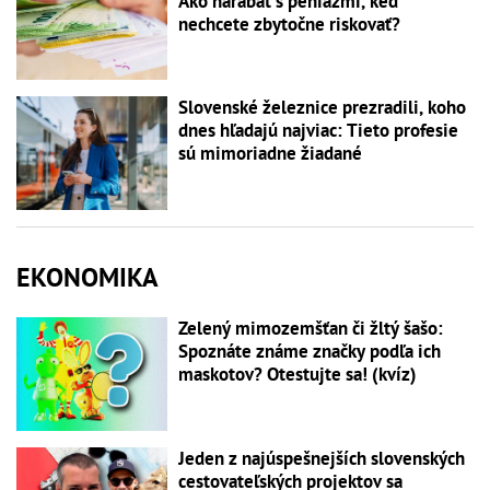
Ako narábať s peniazmi, keď
nechcete zbytočne riskovať?
Slovenské železnice prezradili, koho
dnes hľadajú najviac: Tieto profesie
sú mimoriadne žiadané
EKONOMIKA
Zelený mimozemšťan či žltý šašo:
Spoznáte známe značky podľa ich
maskotov? Otestujte sa! (kvíz)
Jeden z najúspešnejších slovenských
cestovateľských projektov sa