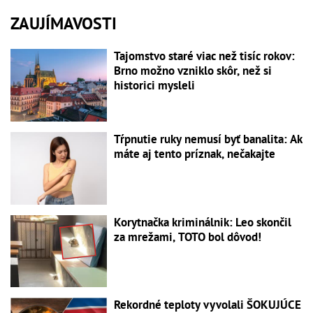
ZAUJÍMAVOSTI
Tajomstvo staré viac než tisíc rokov:
Brno možno vzniklo skôr, než si
historici mysleli
Tŕpnutie ruky nemusí byť banalita: Ak
máte aj tento príznak, nečakajte
Korytnačka kriminálnik: Leo skončil
za mrežami, TOTO bol dôvod!
Rekordné teploty vyvolali ŠOKUJÚCE