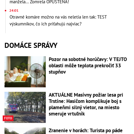
manžela... Zomrela OPUSTENÁ!
24:01
Otravné komáre možno na vás neletia len tak: TEST
výskumníkov, čo ich priťahujú najviac?
DOMÁCE SPRÁVY
Pozor na sobotné horúčavy: V TEJTO
oblasti môže teplota prekročiť 33
stupňov
AKTUÁLNE Masívny požiar lesa pri
Trstíne: Hasičom komplikuje boj s
plameňmi silný vietor, na miesto
smeruje vrtuľník
FOTO
Zranenie v horách: Turista po páde