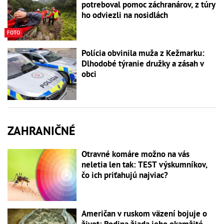
potreboval pomoc záchranárov, z túry
ho odviezli na nosidlách
FOTO
Polícia obvinila muža z Kežmarku:
Dlhodobé týranie družky a zásah v
obci
ZAHRANIČNÉ
Otravné komáre možno na vás
neletia len tak: TEST výskumníkov,
čo ich priťahujú najviac?
Američan v ruskom väzení bojuje o
život: Rodina žiada jeho okamžité