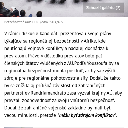
Zobraziť galériu
(2)
Bezpečnostná rada OSN (Zdroj: SITA/AP)
V rámci diskusie kandidáti prezentovali svoje plány
týkajúce sa regionálnej bezpečnosti v Afrike, kde
neutíchajú vojnové konflikty a naďalej dochádza k
prevratom. Práve v dôsledku prevratov bolo päť
členských štátov vylúčených z AÚ.Podľa Youssoufa by sa
regionálna bezpečnosť mohla posilniť, ak by sa zvýšili
zdroje pre regionálne pohotovostné sily. Dodal, že takto
by sa znížila aj prílišná závislosť od zahraničných
partnerstiev.Randriamandrato zasa vyzval krajiny AÚ, aby
prevzali zodpovednosť za svoju vnútornú bezpečnosť.
Dodal, že zahraničné vojenské základne by mali byť
vecou minulosti, pretože
"môžu byť zdrojom konfliktov".