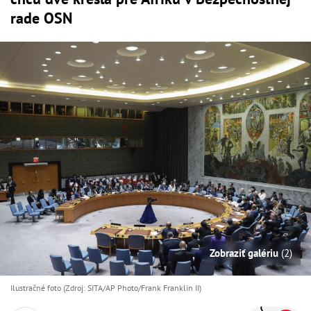
rade OSN
Zobraziť galériu
(2)
Ilustračné foto (Zdroj: SITA/AP Photo/Frank Franklin II)