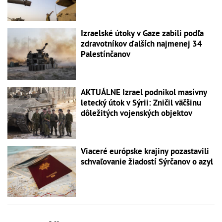
Izraelské útoky v Gaze zabili podľa
zdravotníkov ďalších najmenej 34
Palestínčanov
AKTUÁLNE Izrael podnikol masívny
letecký útok v Sýrii: Zničil väčšinu
dôležitých vojenských objektov
Viaceré európske krajiny pozastavili
schvaľovanie žiadostí Sýrčanov o azyl