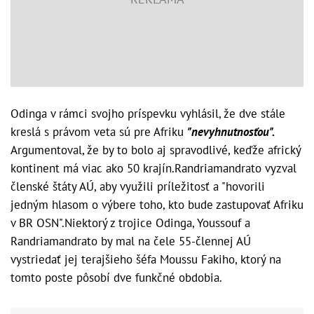
Odinga v rámci svojho príspevku vyhlásil, že dve stále
kreslá s právom veta sú pre Afriku
"nevyhnutnosťou".
Argumentoval, že by to bolo aj spravodlivé, keďže africký
kontinent má viac ako 50 krajín.Randriamandrato vyzval
členské štáty AÚ, aby využili príležitosť a "hovorili
jedným hlasom o výbere toho, kto bude zastupovať Afriku
v BR OSN".Niektorý z trojice Odinga, Youssouf a
Randriamandrato by mal na čele 55-člennej AÚ
vystriedať jej terajšieho šéfa Moussu Fakiho, ktorý na
tomto poste pôsobí dve funkčné obdobia.