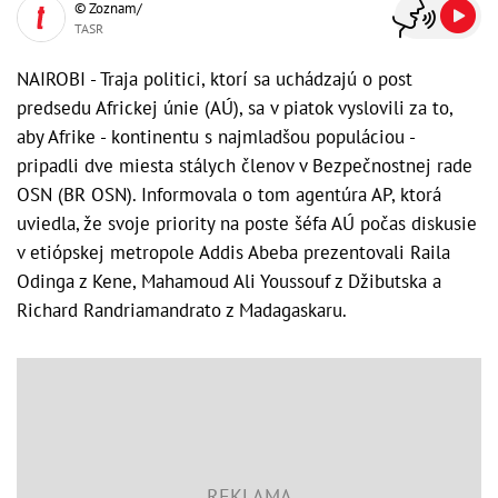
© Zoznam/
TASR
NAIROBI - Traja politici, ktorí sa uchádzajú o post
predsedu Africkej únie (AÚ), sa v piatok vyslovili za to,
aby Afrike - kontinentu s najmladšou populáciou -
pripadli dve miesta stálych členov v Bezpečnostnej rade
OSN (BR OSN). Informovala o tom agentúra AP, ktorá
uviedla, že svoje priority na poste šéfa AÚ počas diskusie
v etiópskej metropole Addis Abeba prezentovali Raila
Odinga z Kene, Mahamoud Ali Youssouf z Džibutska a
Richard Randriamandrato z Madagaskaru.