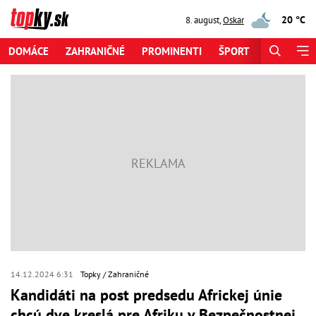
20 °C
8. august
,
Oskar
DOMÁCE
ZAHRANIČNÉ
PROMINENTI
ŠPORT
ZAUJÍMAV
14.12.2024 6:31
Topky
Zahraničné
Kandidáti na post predsedu Africkej únie
chcú dve kreslá pre Afriku v Bezpečnostnej