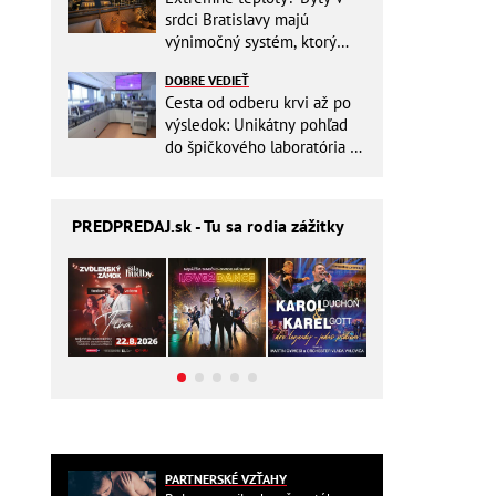
srdci Bratislavy majú
výnimočný systém, ktorý
ešte aj šetrí náklady
DOBRE VEDIEŤ
Cesta od odberu krvi až po
výsledok: Unikátny pohľad
do špičkového laboratória na
Slovensku
PREDPREDAJ
.sk - Tu sa rodia zážitky
PARTNERSKÉ VZŤAHY