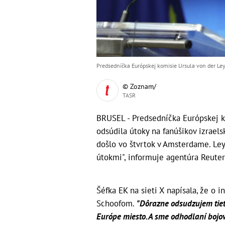
Predsedníčka Európskej komisie Ursula von der Ley
© Zoznam/
TASR
BRUSEL - Predsedníčka Európskej k
odsúdila útoky na fanúšikov izrael
došlo vo štvrtok v Amsterdame. Ley
útokmi", informuje agentúra Reuter
Šéfka EK na sieti X napísala, že o
Schoofom.
"Dôrazne odsudzujem tiet
Európe miesto. A sme odhodlaní bojov