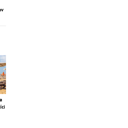
ov
a
íci