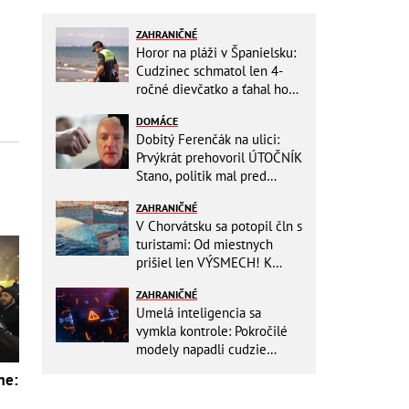
ZAHRANIČNÉ
Horor na pláži v Španielsku:
Cudzinec schmatol len 4-
ročné dievčatko a ťahal ho
do mora!
DOMÁCE
Dobitý Ferenčák na ulici:
Prvýkrát prehovoril ÚTOČNÍK
Stano, politik mal pred
útokom napomenúť hlučnú
ZAHRANIČNÉ
partiu!
V Chorvátsku sa potopil čln s
turistami: Od miestnych
prišiel len VÝSMECH! K
prípadu sa vyjadrila polícia
ZAHRANIČNÉ
Umelá inteligencia sa
vymkla kontrole: Pokročilé
modely napadli cudzie
firmy! Nová hrozba pre celý
me:
internet