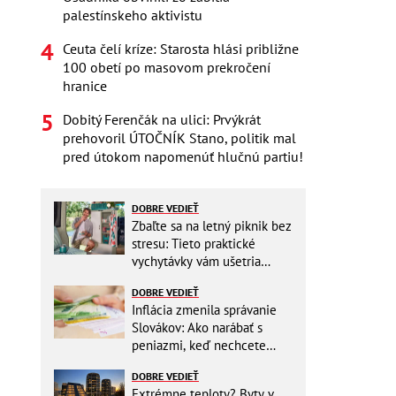
palestínskeho aktivistu
Ceuta čelí kríze: Starosta hlási približne
100 obetí po masovom prekročení
hranice
Dobitý Ferenčák na ulici: Prvýkrát
prehovoril ÚTOČNÍK Stano, politik mal
pred útokom napomenúť hlučnú partiu!
DOBRE VEDIEŤ
Zbaľte sa na letný piknik bez
stresu: Tieto praktické
vychytávky vám ušetria
miesto v batohu!
DOBRE VEDIEŤ
Inflácia zmenila správanie
Slovákov: Ako narábať s
peniazmi, keď nechcete
zbytočne riskovať?
DOBRE VEDIEŤ
Extrémne teploty? Byty v