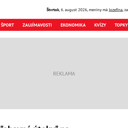
Štvrtok
,
6. august
2026
,
meniny má
Jozefína
, z
ŠPORT
ZAUJÍMAVOSTI
EKONOMIKA
KVÍZY
TOPKY