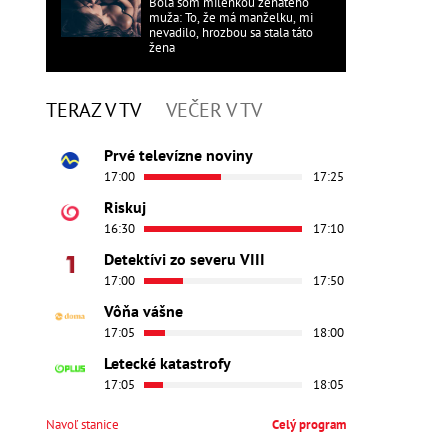
Bola som milenkou ženatého
muža: To, že má manželku, mi
nevadilo, hrozbou sa stala táto
žena
TERAZ V TV
VEČER V TV
Prvé televízne noviny
17:00
17:25
Riskuj
16:30
17:10
Detektívi zo severu VIII
17:00
17:50
Vôňa vášne
17:05
18:00
Letecké katastrofy
17:05
18:05
Navoľ stanice
Celý program