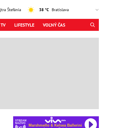
ajtra Štefánia
38 °C
 TV
LIFESTYLE
VOĽNÝ ČAS
STREAM
NAŽIVO
Marshmello & Kelsea Ballerini