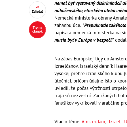
nemal byť vystavený diskriminácii a
náboženského, etnického alebo iného
Zdieľať
Nemecká ministerka obrany Annale
zahanbujúce.
"Prepuknutie takéhoto 
Tip na
článok
napísala nemecká ministerka na sie
musia byť v Európe v bezpečí,"
dodal
Na zápas Európskej ligy do Amster
Izraelčanov. Izraelský denník Haare
vysokej prehre izraelského klubu (
útočníci, pričom údajne išlo o koor
uviedli, že počas výtržností utrpe
traja sú nezvestní. Zadržaných bolo
fanúšikov vykrikovali v arabčine pr
Viac o téme:
Amsterdam
,
Izrael
,
U