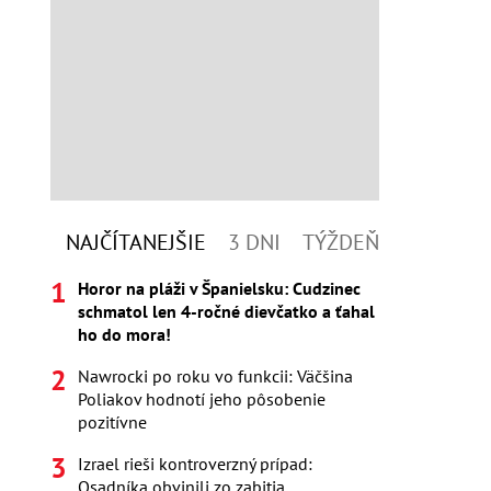
NAJČÍTANEJŠIE
3 DNI
TÝŽDEŇ
Horor na pláži v Španielsku: Cudzinec
schmatol len 4-ročné dievčatko a ťahal
ho do mora!
Nawrocki po roku vo funkcii: Väčšina
Poliakov hodnotí jeho pôsobenie
pozitívne
Izrael rieši kontroverzný prípad:
Osadníka obvinili zo zabitia