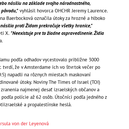
lebo násiliu na základe svojho národnostného,
 pôvodu,"
vyhlásil hovorca OHCHR Jeremy Laurence.
na Baerbocková označila útoky za hrozné a hlboko
násilia proti Židom prekračuje všetky hranice,"
ti X.
"Neexistuje pre to žiadne ospravedlnenie. Židia
a.
damu podľa odhadov vycestovalo približne 3000
c tvrdí, že v Amsterdame ich vo štvrtok večer po
0:5) napadli na rôznych miestach maskovaní
dinované útoky. Noviny The Times of Israel (TOI)
lo zranenia najmenej desať izraelských občanov a
 podľa polície až 62 osôb. Útočníci podľa jedného z
otiizraelské a propalestínske heslá.
rsula von der Leyenová