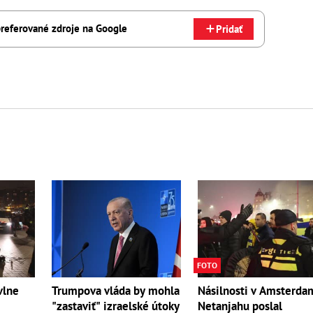
referované zdroje na Google
Pridať
FOTO
vlne
Trumpova vláda by mohla
Násilnosti v Amsterda
"zastaviť" izraelské útoky
Netanjahu poslal