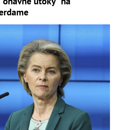
 "ohavné útoky" na
terdame