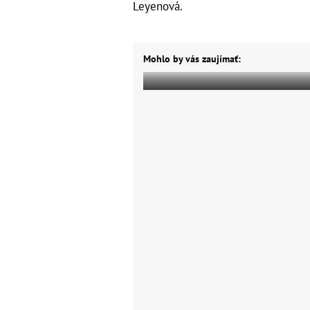
Leyenová.
Mohlo by vás zaujímať: