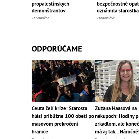
propalestínskych
bezpečnostné opat
demonštrantov
oznámila starostka
Zahraničné
Zahraničné
ODPORÚČAME
Ceuta čelí kríze: Starosta
Zuzana Haasová na
hlási približne 100 obetí po
nákupoch: Hodiny p
masovom prekročení
zrkadlom, ale koneč
hranice
má aj tak... Náročné