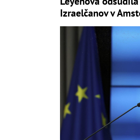
Leyenová odsúdila
Izraelčanov v Ams