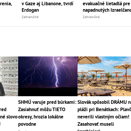
renia,
v Gaze aj Libanone, tvrdí
evakuačné lietadlá pre
Erdogan
napadnutých Izraelčan
Zahraničné
Zahraničné
SHMÚ varuje pred búrkami:
Slovák spôsobil DRÁMU n
red
Zasiahnuť môžu TIETO
pláži pri Benátkach: Plavč
né slovo
okresy, hrozia lokálne
neverili vlastným očiam!
!
povodne
Zasahovať museli