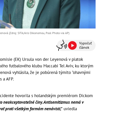
enová (Zdroj: SITA/Aris Oikonomou, Pool Photo via AP)
Vypočuť
článok
omisie (EK) Ursula von der Leyenová v piatok
ského futbalového klubu Maccabi Tel Aviv, ku ktorým
enová vyhlásila, že je pobúrená týmito "ohavnými
s a AFP.
 incidente hovorila s holandským premiérom Dickom
o neakceptovateľné činy. Antisemitizmus nemá v
ať proti všetkým formám nenávisti,"
uviedla