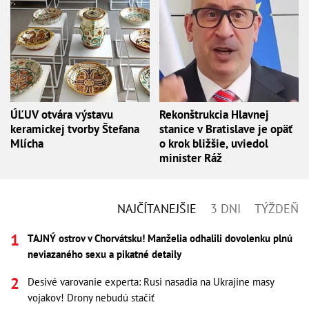
ÚĽUV otvára výstavu
Rekonštrukcia Hlavnej
keramickej tvorby Štefana
stanice v Bratislave je opäť
Mlícha
o krok bližšie, uviedol
minister Ráž
NAJČÍTANEJŠIE
3 DNI
TÝŽDEŇ
TAJNÝ ostrov v Chorvátsku! Manželia odhalili dovolenku plnú
neviazaného sexu a pikatné detaily
Desivé varovanie experta: Rusi nasadia na Ukrajine masy
vojakov! Drony nebudú stačiť