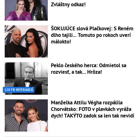
Zvláštny odkaz!
ŠOKUJÚCE slová Plačkovej: S Reném
dlho tajili... Tomuto po rokoch uverí
málokto!
Peklo českého herca: Odmietol sa
rozviesť, a tak... Hrôza!
128 FB INTERAKCIÍ
Manželka Attilu Végha rozpálila
Chorvátsko: FOTO v plavkách vyráža
dych! TAKÝTO zadok sa len tak nevidí