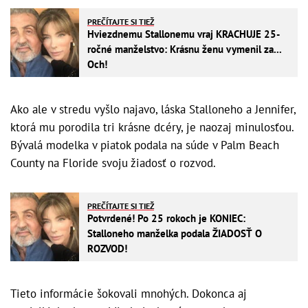
PREČÍTAJTE SI TIEŽ
Hviezdnemu Stallonemu vraj KRACHUJE 25-
ročné manželstvo: Krásnu ženu vymenil za...
Och!
Ako ale v stredu vyšlo najavo, láska Stalloneho a Jennifer,
ktorá mu porodila tri krásne dcéry, je naozaj minulosťou.
Bývalá modelka v piatok podala na súde v Palm Beach
County na Floride svoju žiadosť o rozvod.
PREČÍTAJTE SI TIEŽ
Potvrdené! Po 25 rokoch je KONIEC:
Stalloneho manželka podala ŽIADOSŤ O
ROZVOD!
Tieto informácie šokovali mnohých. Dokonca aj