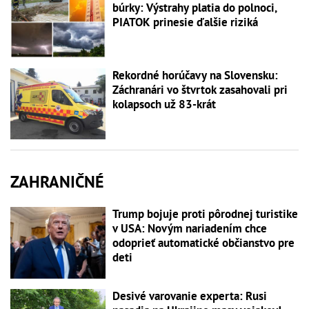
búrky: Výstrahy platia do polnoci,
PIATOK prinesie ďalšie riziká
Rekordné horúčavy na Slovensku:
Záchranári vo štvrtok zasahovali pri
kolapsoch už 83-krát
ZAHRANIČNÉ
Trump bojuje proti pôrodnej turistike
v USA: Novým nariadením chce
odoprieť automatické občianstvo pre
deti
Desivé varovanie experta: Rusi