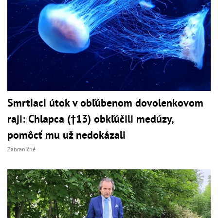
Smrtiaci útok v obľúbenom dovolenkovom
raji: Chlapca (†13) obkľúčili medúzy,
pomôcť mu už nedokázali
Zahraničné