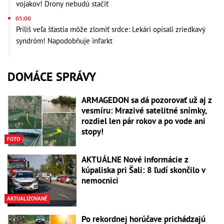
vojakov! Drony nebudú stačiť
05:00
Príliš veľa šťastia môže zlomiť srdce: Lekári opísali zriedkavý
syndróm! Napodobňuje infarkt
DOMÁCE SPRÁVY
ARMAGEDON sa dá pozorovať už aj z
vesmíru: Mrazivé satelitné snímky,
rozdiel len pár rokov a po vode ani
stopy!
FOTO
AKTUÁLNE Nové informácie z
kúpaliska pri Šali: 8 ľudí skončilo v
nemocnici
AKTUALIZOVANÉ
Po rekordnej horúčave prichádzajú