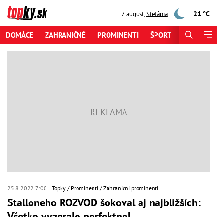
21 °C
7. august
,
Štefánia
DOMÁCE
ZAHRANIČNÉ
PROMINENTI
ŠPORT
ZAUJÍMAV
25.8.2022 7:00
Topky
Prominenti
Zahraniční prominenti
Stalloneho ROZVOD šokoval aj najbližších:
Všetko vyzeralo perfektne!