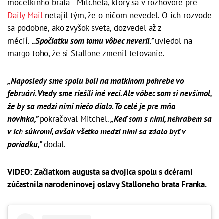
modelkinho brata - Mitchela, ktorý sa v rozhovore pre
Daily Mail
netajil tým, že o ničom nevedel. O ich rozvode
sa podobne, ako zvyšok sveta, dozvedel až z
médií.
„Spočiatku som tomu vôbec neveril,”
uviedol na
margo toho, že si Stallone zmenil tetovanie.
„Naposledy sme spolu boli na matkinom pohrebe vo
februári. Vtedy sme riešili iné veci. Ale vôbec som si nevšimol,
že by sa medzi nimi niečo dialo. To celé je pre mňa
novinka,”
pokračoval Mitchel.
„Keď som s nimi, nehrabem sa
v ich súkromí, avšak všetko medzi nimi sa zdalo byť v
poriadku,”
dodal.
VIDEO: Začiatkom augusta sa dvojica spolu s dcérami
zúčastnila narodeninovej oslavy Stalloneho brata Franka.