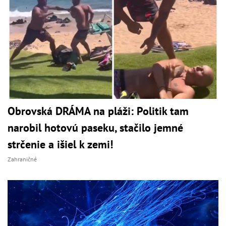
Obrovská DRÁMA na pláži: Politik tam
narobil hotovú paseku, stačilo jemné
strčenie a išiel k zemi!
Zahraničné