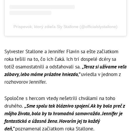
Príspevok, ktorý zdieľa Sly Stallone (@officialslystallone)
Sylvester Stallone a Jennifer Flavin sa ešte začiatkom
roka tešili na to, čo ich čaká. Ich tri dospelé dcéry sa
totiž osamostatnili a odsťahovali sa.
„Teraz si užívame veľa
zábavy, lebo máme prázdne hniezdo,”
uviedla v jednom z
rozhovorov Jennifer.
Spoločne s hercom vtedy nešetrili chválami na toho
druhého.
„Sme spolu tak bláznivo spojení. Ak by bola preč z
môjho života, bola by to hromadná samovražda. Jennifer je
fantastická a úžasná žena. Hovorím jej to každý
deň,”
poznamenal začiatkom roka Stallone.