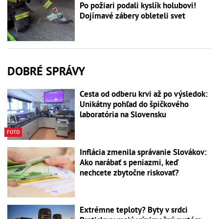
Po požiari podali kyslík holubovi!
Dojímavé zábery obleteli svet
DOBRÉ SPRÁVY
Cesta od odberu krvi až po výsledok:
Unikátny pohľad do špičkového
laboratória na Slovensku
FOTO
Inflácia zmenila správanie Slovákov:
Ako narábať s peniazmi, keď
nechcete zbytočne riskovať?
Extrémne teploty? Byty v srdci