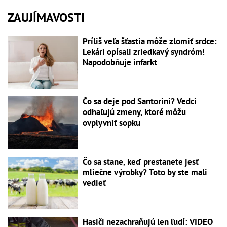
ZAUJÍMAVOSTI
Príliš veľa šťastia môže zlomiť srdce:
Lekári opísali zriedkavý syndróm!
Napodobňuje infarkt
Čo sa deje pod Santorini? Vedci
odhaľujú zmeny, ktoré môžu
ovplyvniť sopku
Čo sa stane, keď prestanete jesť
mliečne výrobky? Toto by ste mali
vedieť
Hasiči nezachraňujú len ľudí: VIDEO