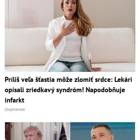
Príliš veľa šťastia môže zlomiť srdce: Lekári
opísali zriedkavý syndróm! Napodobňuje
infarkt
Zaujímavosti