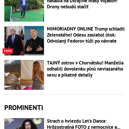
nasadia na Ukrajine masy vojakov!
Drony nebudú stačiť
MIMORIADNY ONLINE Trump schladil
Zelenského! Odesu zasiahol útok:
Odvolaný Fedorov túži po návrate
FOTO
TAJNÝ ostrov v Chorvátsku! Manželia
odhalili dovolenku plnú neviazaného
sexu a pikatné detaily
PROMINENTI
Strach o hviezdu Let's Dance:
Hrôzostrašná FOTO z nemocnice a...