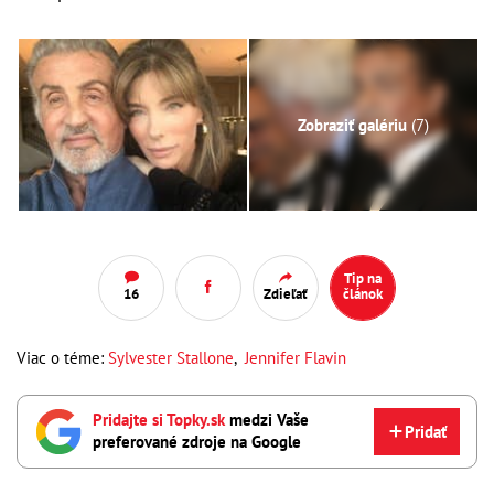
Zobraziť galériu
(7)
Tip na
16
Zdieľať
článok
Viac o téme:
Sylvester Stallone
,
Jennifer Flavin
Pridajte si Topky.sk
medzi Vaše
Pridať
preferované zdroje na Google