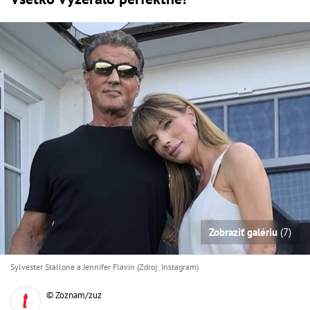
Zobraziť galériu
(7)
Sylvester Stallone a Jennifer Flavin (Zdroj: Instagram)
© Zoznam/zuz