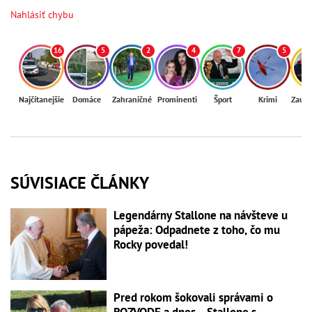
Nahlásiť chybu
16
5
2
4
7
5
Najčítanejšie
Domáce
Zahraničné
Prominenti
Šport
Krimi
Zaují
SÚVISIACE ČLÁNKY
Legendárny Stallone na návšteve u
pápeža: Odpadnete z toho, čo mu
Rocky povedal!
Pred rokom šokovali správami o