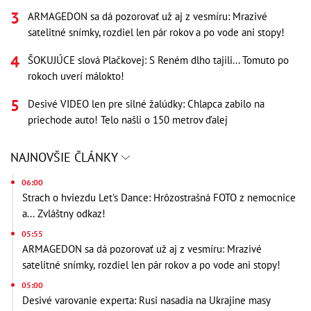
ARMAGEDON sa dá pozorovať už aj z vesmíru: Mrazivé
satelitné snímky, rozdiel len pár rokov a po vode ani stopy!
ŠOKUJÚCE slová Plačkovej: S Reném dlho tajili... Tomuto po
rokoch uverí málokto!
Desivé VIDEO len pre silné žalúdky: Chlapca zabilo na
priechode auto! Telo našli o 150 metrov ďalej
NAJNOVŠIE ČLÁNKY
06:00
Strach o hviezdu Let's Dance: Hrôzostrašná FOTO z nemocnice
a... Zvláštny odkaz!
05:55
ARMAGEDON sa dá pozorovať už aj z vesmíru: Mrazivé
satelitné snímky, rozdiel len pár rokov a po vode ani stopy!
05:00
Desivé varovanie experta: Rusi nasadia na Ukrajine masy