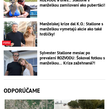
ROZVODE a dnes... Stallone s
manželkou zamilovaní ako puberťáci!
Manželskej kríze dal K.O.: Stallone s
manželkou vymetajú akcie ako také
hrdličky!
FOTO
Sylvester Stallone mesiac po
prevalení ROZVODU: Šokoval fotkou s
manželkou… Kríza zažehnaná?!
ODPORÚČAME