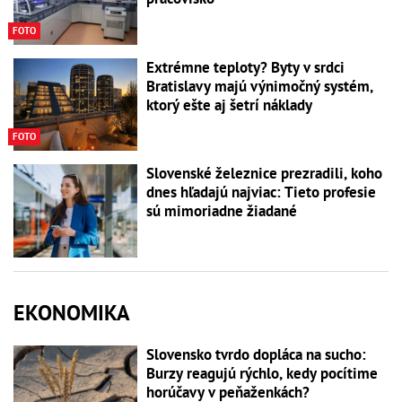
FOTO
Extrémne teploty? Byty v srdci
Bratislavy majú výnimočný systém,
ktorý ešte aj šetrí náklady
FOTO
Slovenské železnice prezradili, koho
dnes hľadajú najviac: Tieto profesie
sú mimoriadne žiadané
EKONOMIKA
Slovensko tvrdo dopláca na sucho:
Burzy reagujú rýchlo, kedy pocítime
horúčavy v peňaženkách?