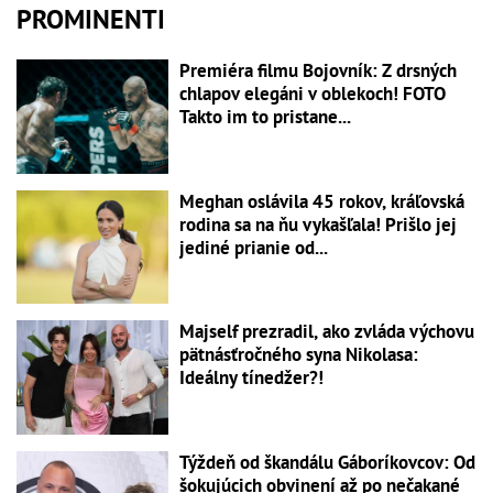
PROMINENTI
Premiéra filmu Bojovník: Z drsných
chlapov elegáni v oblekoch! FOTO
Takto im to pristane...
Meghan oslávila 45 rokov, kráľovská
rodina sa na ňu vykašľala! Prišlo jej
jediné prianie od...
Majself prezradil, ako zvláda výchovu
pätnásťročného syna Nikolasa:
Ideálny tínedžer?!
Týždeň od škandálu Gáboríkovcov: Od
šokujúcich obvinení až po nečakané