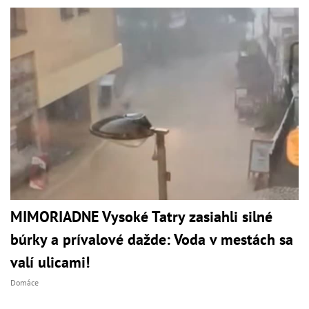
MIMORIADNE Vysoké Tatry zasiahli silné
búrky a prívalové dažde: Voda v mestách sa
valí ulicami!
Domáce