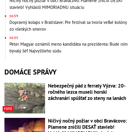
Ničivý nočný požiar v obci Braväcovo: Plamene zničili DESAŤ
stavieb! Vyhlásili MIMORIADNU situáciu
16:59
Dopravný kolaps v Bratislave: Pre festival sa tvoria veľké kolóny
zo všetkých smerov
16:55
Péter Magyar oznámil meno kandidáta na prezidenta: Bude ním
bývalý šéf Najvyššieho súdu
DOMÁCE SPRÁVY
Nebezpečný pád z ferraty Výzva: 20-
ročného lezca museli horskí
záchranári spúšťať zo steny na lanách
FOTO
Ničivý nočný požiar v obci Braväcovo:
Plamene zničili DESAŤ stavieb!