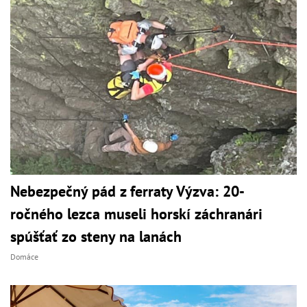
Nebezpečný pád z ferraty Výzva: 20-
ročného lezca museli horskí záchranári
spúšťať zo steny na lanách
Domáce