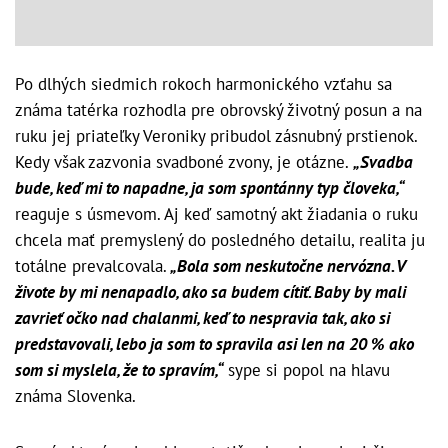
Po dlhých siedmich rokoch harmonického vzťahu sa
známa tatérka rozhodla pre obrovský životný posun a na
ruku jej priateľky Veroniky pribudol zásnubný prstienok.
Kedy však zazvonia svadboné zvony, je otázne.
„Svadba
bude, keď mi to napadne, ja som spontánny typ človeka,“
reaguje s úsmevom. Aj keď samotný akt žiadania o ruku
chcela mať premyslený do posledného detailu, realita ju
totálne prevalcovala.
„Bola som neskutočne nervózna. V
živote by mi nenapadlo, ako sa budem cítiť. Baby by mali
zavrieť očko nad chalanmi, keď to nespravia tak, ako si
predstavovali, lebo ja som to spravila asi len na 20 % ako
som si myslela, že to spravím,“
sype si popol na hlavu
známa Slovenka.