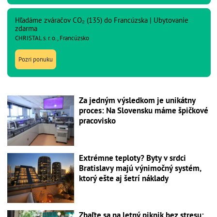
Hľadáme zváračov CO₂ (135) do Francúzska | Ubytovanie
zdarma
CHRISTAL s. r. o., Francúzsko
Pozri ponuku
Za jedným výsledkom je unikátny
proces: Na Slovensku máme špičkové
pracovisko
Extrémne teploty? Byty v srdci
Bratislavy majú výnimočný systém,
ktorý ešte aj šetrí náklady
Zbaľte sa na letný piknik bez stresu: