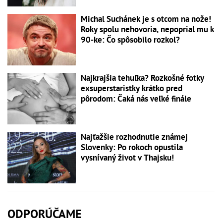
Michal Suchánek je s otcom na nože!
Roky spolu nehovoria, nepoprial mu k
90-ke: Čo spôsobilo rozkol?
Najkrajšia tehuľka? Rozkošné fotky
exsuperstaristky krátko pred
pôrodom: Čaká nás veľké finále
Najťažšie rozhodnutie známej
Slovenky: Po rokoch opustila
vysnívaný život v Thajsku!
ODPORÚČAME