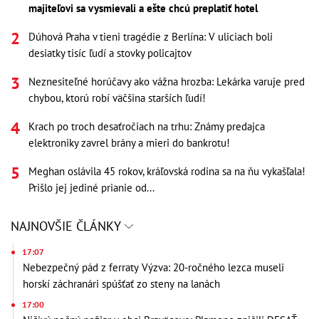
majiteľovi sa vysmievali a ešte chcú preplatiť hotel
Dúhová Praha v tieni tragédie z Berlína: V uliciach boli
desiatky tisíc ľudí a stovky policajtov
Neznesiteľné horúčavy ako vážna hrozba: Lekárka varuje pred
chybou, ktorú robí väčšina starších ľudí!
Krach po troch desaťročiach na trhu: Známy predajca
elektroniky zavrel brány a mieri do bankrotu!
Meghan oslávila 45 rokov, kráľovská rodina sa na ňu vykašľala!
Prišlo jej jediné prianie od...
NAJNOVŠIE ČLÁNKY
17:07
Nebezpečný pád z ferraty Výzva: 20-ročného lezca museli
horskí záchranári spúšťať zo steny na lanách
17:00