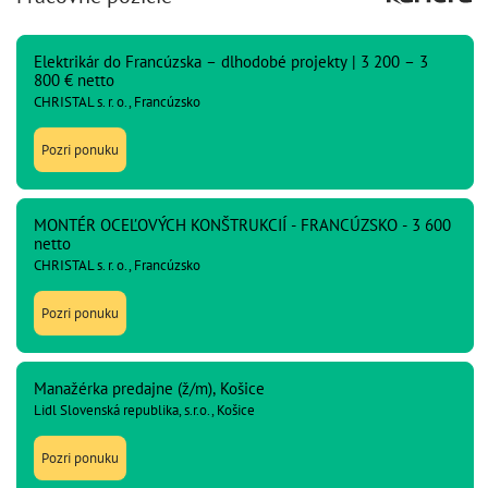
Elektrikár do Francúzska – dlhodobé projekty | 3 200 – 3
800 € netto
CHRISTAL s. r. o., Francúzsko
Pozri ponuku
MONTÉR OCEĽOVÝCH KONŠTRUKCIÍ - FRANCÚZSKO - 3 600
netto
CHRISTAL s. r. o., Francúzsko
Pozri ponuku
Manažérka predajne (ž/m), Košice
Lidl Slovenská republika, s.r.o., Košice
Pozri ponuku