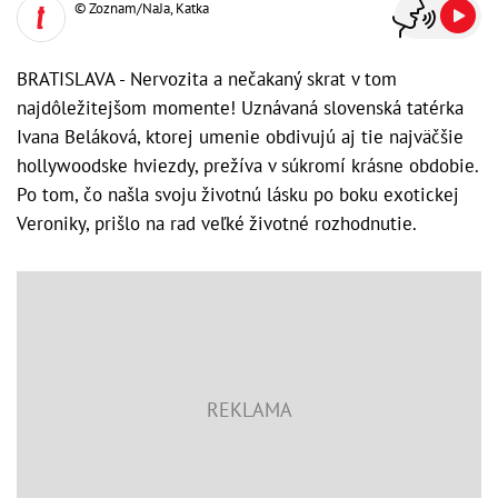
© Zoznam/NaJa, Katka
BRATISLAVA - Nervozita a nečakaný skrat v tom
najdôležitejšom momente! Uznávaná slovenská tatérka
Ivana Beláková, ktorej umenie obdivujú aj tie najväčšie
hollywoodske hviezdy, prežíva v súkromí krásne obdobie.
Po tom, čo našla svoju životnú lásku po boku exotickej
Veroniky, prišlo na rad veľké životné rozhodnutie.