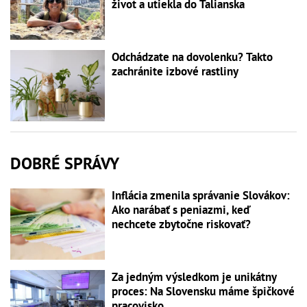
život a utiekla do Talianska
Odchádzate na dovolenku? Takto
zachránite izbové rastliny
DOBRÉ SPRÁVY
Inflácia zmenila správanie Slovákov:
Ako narábať s peniazmi, keď
nechcete zbytočne riskovať?
Za jedným výsledkom je unikátny
proces: Na Slovensku máme špičkové
pracovisko