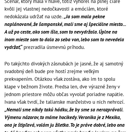
Scenár, ktorý mala v hlave, totiž vyhorel na plnej čiare
kvôli jej vlastnej nedočkavosti a emóciám, ktoré
nedokázala udržať na uzde.
„Ja som mala pekne
naplánované, že šampanské, mali sme aj špeciálne miesto...
A už po ceste, ako som išla, som to nevydržala. Úplne na
inom mieste som to dala zo seba von, lebo som to nevedela
vydržať,“
prezradila úsmevnú príhodu.
Po takýchto divokých zásnubách je jasné, že aj samotný
svadobný deň bude pre hostí zrejme veľkým
prekvapením. Otázkou však zostáva, ako im to spolu
klape v bežnom živote. Predsa len, dve výrazné ženy v
jednom priestore môžu občas vyvolať poriadne napätie.
Ivana však tvrdí, že talianske manželstvo u nich nehrozí.
„Nemali sme nikdy takú hádku, že by sme sa nerozprávali.
Výmenu názorov, to máme hocikedy. Veronika je z Mexika,
ona je štipľavá, volám ju žiletka. To je práve dobré, lebo ona