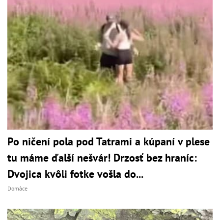
Po ničení pola pod Tatrami a kúpaní v plese
tu máme ďalší nešvár! Drzosť bez hraníc:
Dvojica kvôli fotke vošla do...
Domáce