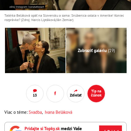
Tatérka Beláková opäť na Slovensku a sama: Snúbenica ostala v Amerike! Koniec
rozprávke? (Zdroj: Narcis Liptáková/Ján Zemiar)
Zobraziť galériu
(19)
Tip na
13
Zdieľať
článok
Viac o téme:
Svadba
,
Ivana Beláková
Pridajte si Topky.sk
medzi Vaše