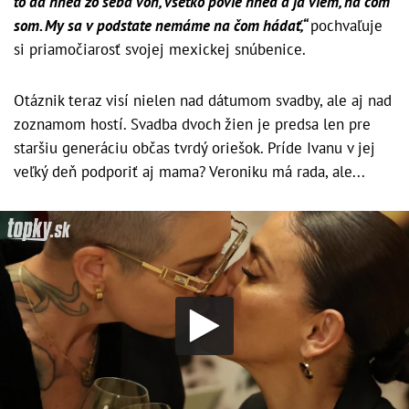
to dá hneď zo seba von, všetko povie hneď a ja viem, na čom
som. My sa v podstate nemáme na čom hádať,“
pochvaľuje
si priamočiarosť svojej mexickej snúbenice.
Otáznik teraz visí nielen nad dátumom svadby, ale aj nad
zoznamom hostí. Svadba dvoch žien je predsa len pre
staršiu generáciu občas tvrdý oriešok. Príde Ivanu v jej
veľký deň podporiť aj mama? Veroniku má rada, ale...