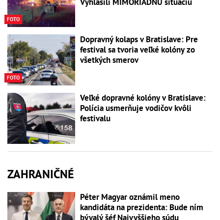
Vyhlásili MIMORIADNU situáciu
FOTO
Dopravný kolaps v Bratislave: Pre
festival sa tvoria veľké kolóny zo
všetkých smerov
FOTO
Veľké dopravné kolóny v Bratislave:
Polícia usmerňuje vodičov kvôli
festivalu
ZAHRANIČNÉ
Péter Magyar oznámil meno
kandidáta na prezidenta: Bude ním
bývalý šéf Najvyššieho súdu