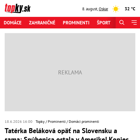
32 °C
8. august
,
Oskar
DOMÁCE
ZAHRANIČNÉ
PROMINENTI
ŠPORT
ZAUJÍMAV
18.6.2026 16:00
Topky
Prominenti
Domáci prominenti
Tatérka Beláková opäť na Slovensku a
sama: Snúbenica ostala v Amerike! Koniec