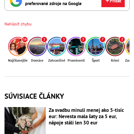
Pridať
preferované zdroje na Google
Nahlásiť chybu
16
2
3
3
7
2
Najčítanejšie
Domáce
Zahraničné
Prominenti
Šport
Krimi
Zaují
SÚVISIACE ČLÁNKY
Za svadbu minuli menej ako 5-tisíc
eur: Nevesta mala šaty za 5 eur,
nápoje stáli len 30 eur