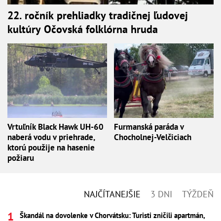
22. ročník prehliadky tradičnej ľudovej
kultúry Očovská folklórna hruda
Vrtuľník Black Hawk UH-60
Furmanská paráda v
naberá vodu v priehrade,
Chocholnej-Velčiciach
ktorú použije na hasenie
požiaru
NAJČÍTANEJŠIE
3 DNI
TÝŽDEŇ
Škandál na dovolenke v Chorvátsku: Turisti zničili apartmán,