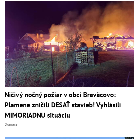
Ničivý nočný požiar v obci Braväcovo:
Plamene zničili DESAŤ stavieb! Vyhlásili
MIMORIADNU situáciu
Domáce