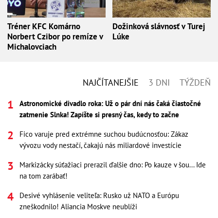
Tréner KFC Komárno
Dožinková slávnosť v Turej
Norbert Czibor po remíze v
Lúke
Michalovciach
NAJČÍTANEJŠIE
3 DNI
TÝŽDEŇ
Astronomické divadlo roka: Už o pár dní nás čaká čiastočné
zatmenie Slnka! Zapíšte si presný čas, kedy to začne
Fico varuje pred extrémne suchou budúcnosťou: Zákaz
vývozu vody nestačí, čakajú nás miliardové investície
Markizácky súťažiaci prerazil ďalšie dno: Po kauze v šou... Ide
na tom zarábať!
Desivé vyhlásenie veliteľa: Rusko už NATO a Európu
zneškodnilo! Aliancia Moskve neublíži