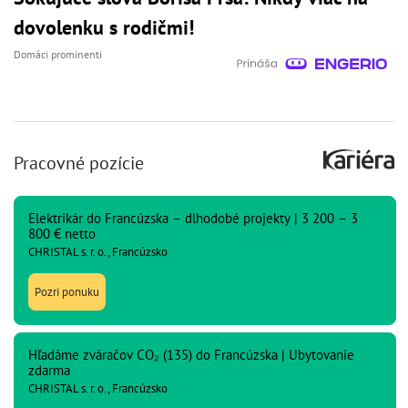
dovolenku s rodičmi!
Domáci prominenti
Pracovné pozície
Elektrikár do Francúzska – dlhodobé projekty | 3 200 – 3
800 € netto
CHRISTAL s. r. o., Francúzsko
Pozri ponuku
Hľadáme zváračov CO₂ (135) do Francúzska | Ubytovanie
zdarma
CHRISTAL s. r. o., Francúzsko