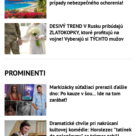
prípady nebezpečného ochorenia!
DESIVÝ TREND V Rusku pribúdajú
ZLATOKOPKY, ktoré profitujú na
vojne! Vyberajú si TÝCHTO mužov
PROMINENTI
Markizácky súťažiaci prerazil ďalšie
dno: Po kauze v šou... Ide na tom
zarábať!
Dramatické chvíle pri nakrúcaní
kultovej komédie: Horolezec "tatínek
do polepšovny" sa takmer zabil!