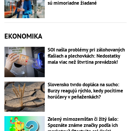
sú mimoriadne žiadané
EKONOMIKA
SOI našla problémy pri zálohovaných
fľašiach a plechovkách: Nedostatky
mala viac než štvrtina prevádzok!
Slovensko tvrdo dopláca na sucho:
Burzy reagujú rýchlo, kedy pocítime
horúčavy v peňaženkách?
Zelený mimozemšťan či žltý šašo:
Spoznáte známe značky podľa ich