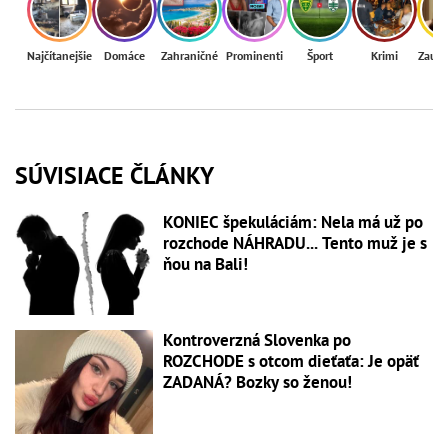
Najčítanejšie
Domáce
Zahraničné
Prominenti
Šport
Krimi
Zaují
SÚVISIACE ČLÁNKY
KONIEC špekuláciám: Nela má už po
rozchode NÁHRADU... Tento muž je s
ňou na Bali!
Kontroverzná Slovenka po
ROZCHODE s otcom dieťaťa: Je opäť
ZADANÁ? Bozky so ženou!