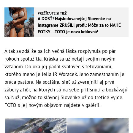
PREČÍTAJTE SI TIEŽ
A DOSŤ! Najsledovanejšej Slovenke na
Instagrame ZRUŠILI profil: Môžu za to NAHÉ
FOTKY... TOTO je nová kráľovná!
A tak sa zdá, že sa ich večná láska rozplynula po pár
rokoch spolužitia. Kráska sa už netají svojím novým
vzťahom. Do oka jej padol svalovec s tetovaniami,
ktorého meno je Jella JR Woracek. Jeho zamestnaním je
práca pastora. Na sociálnu sieť už zverejnili aj prvé
zábery z hôr, na ktorých sú na sebe pritisnutí a bozkávajú
sa. Nuž, možno to slávnej Slovenke už do tretice vyjde.
FOTO s jej novým objavom nájdete v galérii.