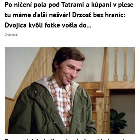
Po ničení pola pod Tatrami a kúpaní v plese
tu máme ďalší nešvár! Drzosť bez hraníc:
Dvojica kvôli fotke vošla do...
Domáce