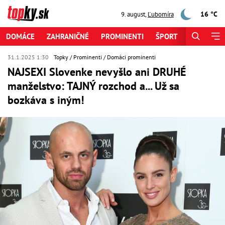
16 °C
9. august
,
Ľubomíra
DOMÁCE
ZAHRANIČNÉ
PROMINENTI
ŠPORT
ZAUJÍMAV
31.1.2025 1:30
Topky
Prominenti
Domáci prominenti
NAJSEXI Slovenke nevyšlo ani DRUHÉ
manželstvo: TAJNÝ rozchod a... Už sa
bozkáva s iným!