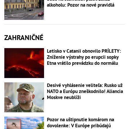
alkoholu: Pozor na nové pravidlá
ZAHRANIČNÉ
Letisko v Catanii obnovilo PRÍLETY:
Zníženie výstrahy po erupcii sopky
Etna vrátilo prevádzku do normálu
Desivé vyhlásenie veliteľa: Rusko už
NATO a Európu zneškodnilo! Aliancia
Moskve neublíži
Pozor na uštipnutie komárom na
dovolenke: V Európe pribúdajú