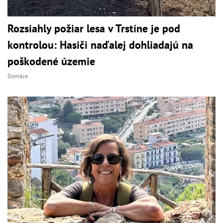
Rozsiahly požiar lesa v Trstíne je pod
kontrolou: Hasiči naďalej dohliadajú na
poškodené územie
Domáce