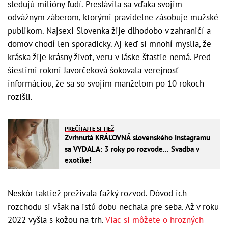
sledujú milióny ľudí. Preslávila sa vďaka svojim
odvážnym záberom, ktorými pravidelne zásobuje mužské
publikom. Najsexi Slovenka žije dlhodobo v zahraničí a
domov chodí len sporadicky. Aj keď si mnohí myslia, že
kráska žije krásny život, veru v láske štastie nemá. Pred
šiestimi rokmi Javorčeková šokovala verejnosť
informáciou, že sa so svojím manželom po 10 rokoch
rozišli.
PREČÍTAJTE SI TIEŽ
Zvrhnutá KRÁĽOVNÁ slovenského Instagramu
sa VYDALA: 3 roky po rozvode... Svadba v
exotike!
Neskôr taktiež prežívala ťažký rozvod. Dôvod ich
rozchodu si však na istú dobu nechala pre seba. Až v roku
2022 vyšla s kožou na trh.
Viac si môžete o hrozných