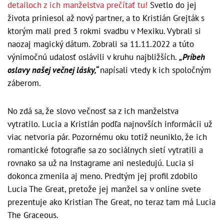
detailoch z ich manželstva prečítať tu!
Svetlo do jej
života priniesol až nový partner, a to Kristián Grejták s
ktorým mali pred 3 rokmi svadbu v Mexiku. Vybrali si
naozaj magický dátum. Zobrali sa 11.11.2022 a túto
výnimočnú udalosť oslávili v kruhu najbližších.
„Príbeh
oslavy našej večnej lásky,“
napísali vtedy k ich spoločným
záberom.
No zdá sa, že slovo večnosť sa z ich manželstva
vytratilo. Lucia a Kristián podľa najnovších informácii už
viac netvoria pár. Pozornému oku totiž neuniklo, že ich
romantické fotografie sa zo sociálnych sietí vytratili a
rovnako sa už na Instagrame ani nesledujú. Lucia si
dokonca zmenila aj meno. Predtým jej profil zdobilo
Lucia The Great, pretože jej manžel sa v online svete
prezentuje ako Kristian The Great, no teraz tam má Lucia
The Graceous.