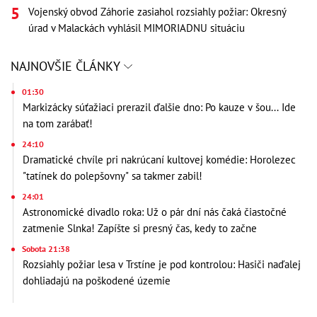
Vojenský obvod Záhorie zasiahol rozsiahly požiar: Okresný
úrad v Malackách vyhlásil MIMORIADNU situáciu
NAJNOVŠIE ČLÁNKY
01:30
Markizácky súťažiaci prerazil ďalšie dno: Po kauze v šou... Ide
na tom zarábať!
24:10
Dramatické chvíle pri nakrúcaní kultovej komédie: Horolezec
"tatínek do polepšovny" sa takmer zabil!
24:01
Astronomické divadlo roka: Už o pár dní nás čaká čiastočné
zatmenie Slnka! Zapíšte si presný čas, kedy to začne
Sobota 21:38
Rozsiahly požiar lesa v Trstíne je pod kontrolou: Hasiči naďalej
dohliadajú na poškodené územie