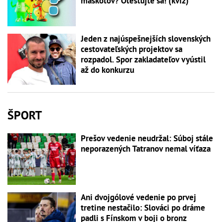
maskotov? Otestujte sa! (kvíz)
Jeden z najúspešnejších slovenských
cestovateľských projektov sa
rozpadol. Spor zakladateľov vyústil
až do konkurzu
ŠPORT
Prešov vedenie neudržal: Súboj stále
neporazených Tatranov nemal víťaza
Ani dvojgólové vedenie po prvej
tretine nestačilo: Slováci po dráme
padli s Fínskom v boji o bronz