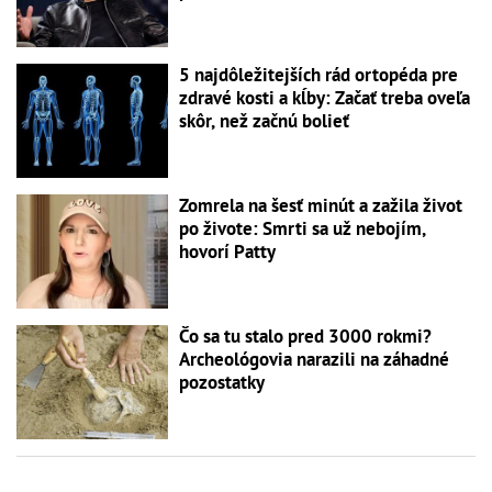
5 najdôležitejších rád ortopéda pre
zdravé kosti a kĺby: Začať treba oveľa
skôr, než začnú bolieť
Zomrela na šesť minút a zažila život
po živote: Smrti sa už nebojím,
hovorí Patty
Čo sa tu stalo pred 3000 rokmi?
Archeológovia narazili na záhadné
pozostatky