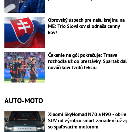
Obrovský úspech pre našu krajinu na
ME: Trio Slovákov si odnáša cenný
kov!
Čakanie na gól pokračuje: Trnava
rozhodla už do prestávky, Spartak dal
nováčikovi tvrdú lekciu
AUTO-MOTO
Xiaomi SkyNomad N70 a N90 - obrie
SUV od výrobcu smart zariadení už aj
so spaľovacím motorom