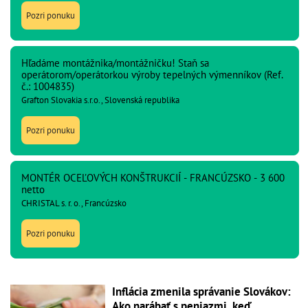
Pozri ponuku
Hľadáme montážnika/montážničku! Staň sa
operátorom/operátorkou výroby tepelných výmenníkov (Ref.
č.: 1004835)
Grafton Slovakia s.r.o., Slovenská republika
Pozri ponuku
MONTÉR OCEĽOVÝCH KONŠTRUKCIÍ - FRANCÚZSKO - 3 600
netto
CHRISTAL s. r. o., Francúzsko
Pozri ponuku
Inflácia zmenila správanie Slovákov:
Ako narábať s peniazmi, keď