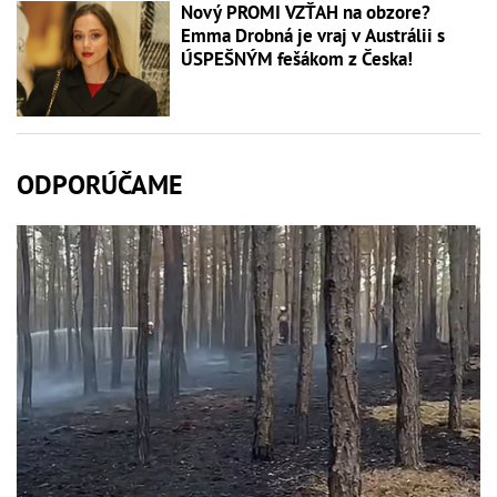
Nový PROMI VZŤAH na obzore?
Emma Drobná je vraj v Austrálii s
ÚSPEŠNÝM fešákom z Česka!
ODPORÚČAME