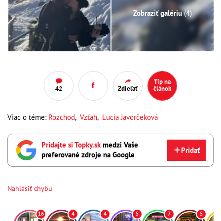
Zobraziť galériu
(4)
Tip na
42
Zdieľať
článok
Viac o téme:
Rozchod
,
Vzťah
,
Lucia Javorčeková
Pridajte si Topky.sk
medzi Vaše
Pridať
preferované zdroje na Google
Nahlásiť chybu
16
4
4
5
7
5