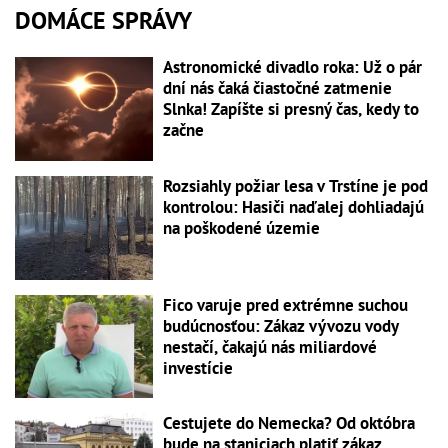
DOMÁCE SPRÁVY
Astronomické divadlo roka: Už o pár
dní nás čaká čiastočné zatmenie
Slnka! Zapíšte si presný čas, kedy to
začne
Rozsiahly požiar lesa v Trstíne je pod
kontrolou: Hasiči naďalej dohliadajú
na poškodené územie
Fico varuje pred extrémne suchou
budúcnosťou: Zákaz vývozu vody
nestačí, čakajú nás miliardové
investície
Cestujete do Nemecka? Od októbra
bude na staniciach platiť zákaz