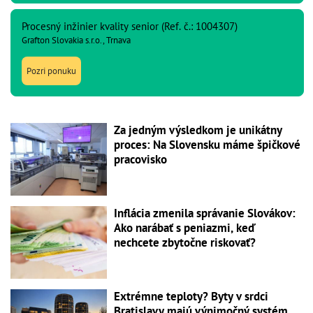
Procesný inžinier kvality senior (Ref. č.: 1004307)
Grafton Slovakia s.r.o., Trnava
Pozri ponuku
Za jedným výsledkom je unikátny
proces: Na Slovensku máme špičkové
pracovisko
Inflácia zmenila správanie Slovákov:
Ako narábať s peniazmi, keď
nechcete zbytočne riskovať?
Extrémne teploty? Byty v srdci
Bratislavy majú výnimočný systém,