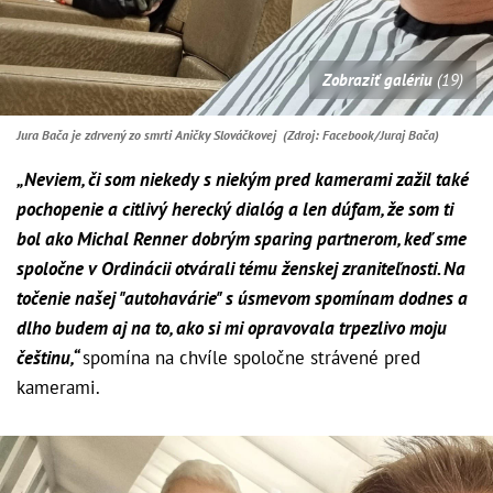
Zobraziť galériu
(19)
Jura Bača je zdrvený zo smrti Aničky Slováčkovej (Zdroj: Facebook/Juraj Bača)
„Neviem, či som niekedy s niekým pred kamerami zažil také
pochopenie a citlivý herecký dialóg a len dúfam, že som ti
bol ako Michal Renner dobrým sparing partnerom, keď sme
spoločne v Ordinácii otvárali tému ženskej zraniteľnosti. Na
točenie našej "autohavárie" s úsmevom spomínam dodnes a
dlho budem aj na to, ako si mi opravovala trpezlivo moju
češtinu,
“
spomína na chvíle spoločne strávené pred
kamerami.