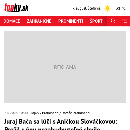
31 °C
7. august
,
Štefánia
DOMÁCE
ZAHRANIČNÉ
PROMINENTI
ŠPORT
ZAUJÍMAV
7.4.2025 10:00
Topky
Prominenti
Domáci prominenti
Juraj Bača sa lúči s Aničkou Slováčkovou:
Prežil s ňou nezabudnuteľné chvíle