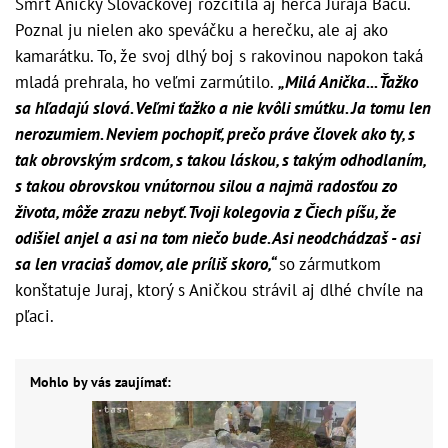
Smrť Aničky Slováčkovej rozcítila aj herca Juraja Baču.
Poznal ju nielen ako speváčku a herečku, ale aj ako
kamarátku. To, že svoj dlhý boj s rakovinou napokon taká
mladá prehrala, ho veľmi zarmútilo.
„
Milá Anička... Ťažko
sa hľadajú slová. Veľmi ťažko a nie kvôli smútku. Ja tomu len
nerozumiem. Neviem pochopiť, prečo práve človek ako ty, s
tak obrovským srdcom, s takou láskou, s takým odhodlaním,
s takou obrovskou vnútornou silou a najmä radosťou zo
života, môže zrazu nebyť. Tvoji kolegovia z Čiech píšu, že
odišiel anjel a asi na tom niečo bude. Asi neodchádzaš - asi
sa len vraciaš domov, ale príliš skoro,
“
so zármutkom
konštatuje Juraj, ktorý s Aničkou strávil aj dlhé chvíle na
pľaci.
Mohlo by vás zaujímať: