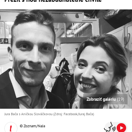
Zobraziť galériu
(19)
Jura Bača s Aničkou Slováčkovou (Zdroj: Facebook/Juraj Bača)
© Zoznam/NaJa