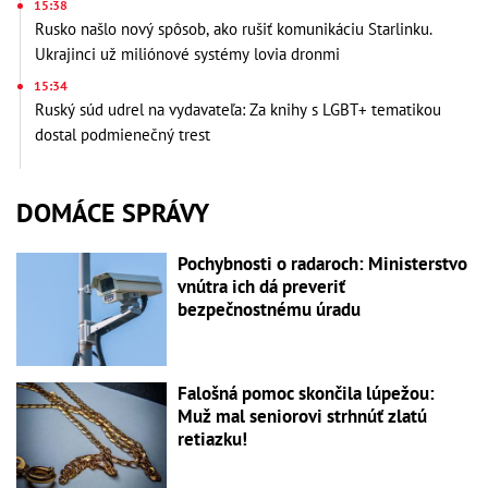
15:38
Rusko našlo nový spôsob, ako rušiť komunikáciu Starlinku.
Ukrajinci už miliónové systémy lovia dronmi
15:34
Ruský súd udrel na vydavateľa: Za knihy s LGBT+ tematikou
dostal podmienečný trest
DOMÁCE SPRÁVY
Pochybnosti o radaroch: Ministerstvo
vnútra ich dá preveriť
bezpečnostnému úradu
Falošná pomoc skončila lúpežou:
Muž mal seniorovi strhnúť zlatú
retiazku!