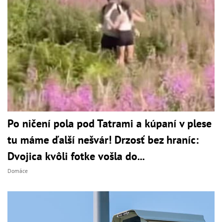
Po ničení pola pod Tatrami a kúpaní v plese
tu máme ďalší nešvár! Drzosť bez hraníc:
Dvojica kvôli fotke vošla do...
Domáce