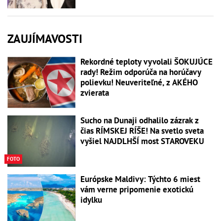
ZAUJÍMAVOSTI
Rekordné teploty vyvolali ŠOKUJÚCE
rady! Režim odporúča na horúčavy
polievku! Neuveriteľné, z AKÉHO
zvierata
Sucho na Dunaji odhalilo zázrak z
čias RÍMSKEJ RÍŠE! Na svetlo sveta
vyšiel NAJDLHŠÍ most STAROVEKU
FOTO
Európske Maldivy: Týchto 6 miest
vám verne pripomenie exotickú
idylku