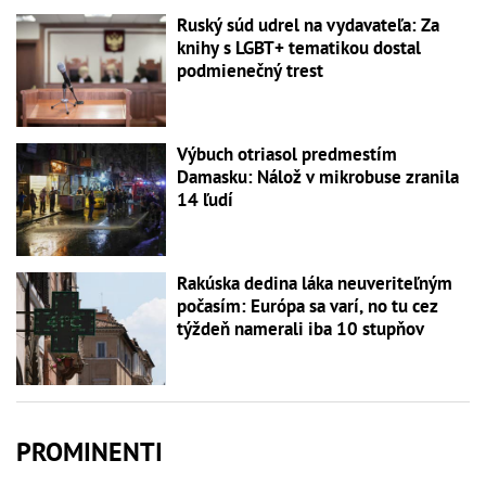
Ruský súd udrel na vydavateľa: Za
knihy s LGBT+ tematikou dostal
podmienečný trest
Výbuch otriasol predmestím
Damasku: Nálož v mikrobuse zranila
14 ľudí
Rakúska dedina láka neuveriteľným
počasím: Európa sa varí, no tu cez
týždeň namerali iba 10 stupňov
PROMINENTI