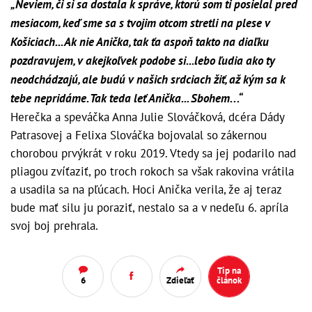
„
Neviem, či si sa dostala k správe, ktorú som ti posielal pred
mesiacom, keď sme sa s tvojim otcom stretli na plese v
Košiciach... Ak nie Anička, tak ťa aspoň takto na diaľku
pozdravujem, v akejkoľvek podobe si...lebo ľudia ako ty
neodchádzajú, ale budú v našich srdciach žiť, až kým sa k
tebe nepridáme. Tak teda leť Anička... Sbohem. . .
“
Herečka a speváčka Anna Julie Slováčková, dcéra Dády
Patrasovej a Felixa Slováčka bojovalal so zákernou
chorobou prvýkrát v roku 2019. Vtedy sa jej podarilo nad
pliagou zvíťaziť, po troch rokoch sa však rakovina vrátila
a usadila sa na pľúcach. Hoci Anička verila, že aj teraz
bude mať silu ju poraziť, nestalo sa a v nedeľu 6. apríla
svoj boj prehrala.
Tip na
6
Zdieľať
článok