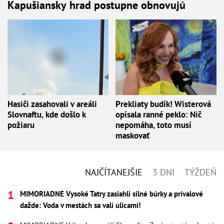
Kapušiansky hrad postupne obnovujú
Hasiči zasahovali v areáli
Prekliaty budík! Wisterová
Slovnaftu, kde došlo k
opísala ranné peklo: Nič
požiaru
nepomáha, toto musí
maskovať
NAJČÍTANEJŠIE
3 DNI
TÝŽDEŇ
MIMORIADNE Vysoké Tatry zasiahli silné búrky a prívalové
dažde: Voda v mestách sa valí ulicami!