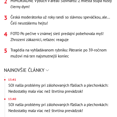
MIMORIADNE Výbuch v areáli Slovnaftu: Z miesta stúpa hustý
čierny dym!
Česká moderátorka už roky randí so slávnou speváčkou, ale...
Čelí neustálemu hejtu!
FOTO Po pečive v známej sieti predajní pobehovala myš!
Zhrození zákazníci, reťazec reaguje
Tragédia na vyhľadávanom rybníku: Pátranie po 39-ročnom
mužovi má ten najsmutnejší koniec
NAJNOVŠIE ČLÁNKY
15:41
SOI našla problémy pri zálohovaných fľašiach a plechovkách:
Nedostatky mala viac než štvrtina prevádzok!
15:40
SOI našla problémy pri zálohovaných fľašiach a plechovkách:
Nedostatky mala viac než štvrtina prevádzok!