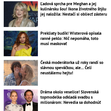
Ľadová sprcha pre Meghan a jej
kulinársku šou! Ikona životného štýlu
jej naložila: Nestačí si obliecť zásteru
Prekliaty budík! Wisterová opísala
ranné peklo: Nič nepomáha, toto
musí maskovať
Česká moderátorka už roky randí so
slávnou speváčkou, ale... Čelí
neustálemu hejtu!
Dráma okolo veselice! Slovenská
topmodelka odkladá svadbu s
milionárom: Nevedia sa dohodnúť