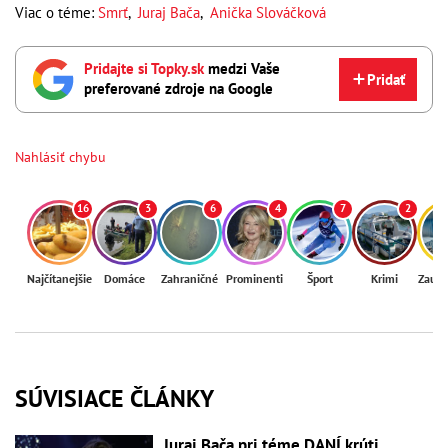
Viac o téme:
Smrť
,
Juraj Bača
,
Anička Slováčková
Pridajte si Topky.sk
medzi Vaše
Pridať
preferované zdroje na Google
Nahlásiť chybu
16
3
6
4
7
2
Najčítanejšie
Domáce
Zahraničné
Prominenti
Šport
Krimi
Zaují
SÚVISIACE ČLÁNKY
Juraj Bača pri téme DANÍ krúti