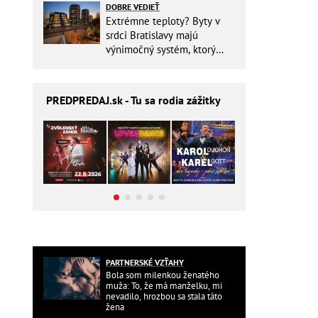
DOBRE VEDIEŤ
Extrémne teploty? Byty v
srdci Bratislavy majú
výnimočný systém, ktorý
ešte aj šetrí náklady
PREDPREDAJ
.sk - Tu sa rodia zážitky
PARTNERSKÉ VZŤAHY
Bola som milenkou ženatého
muža: To, že má manželku, mi
nevadilo, hrozbou sa stala táto
žena