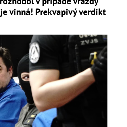
zhodol v prípade vraždy
je vinná! Prekvapivý verdikt