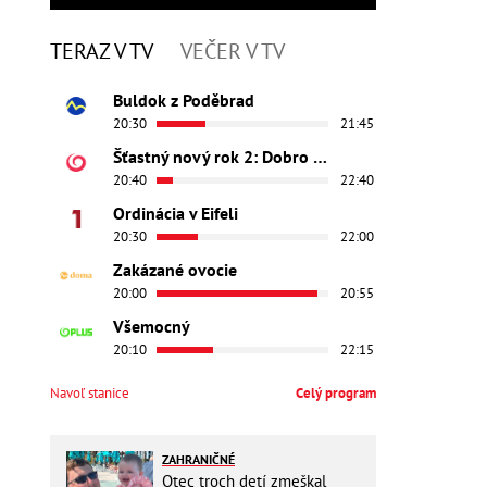
TERAZ V TV
VEČER V TV
Buldok z Poděbrad
20:30
21:45
Šťastný nový rok 2: Dobro došli
20:40
22:40
Ordinácia v Eifeli
20:30
22:00
Zakázané ovocie
20:00
20:55
Všemocný
20:10
22:15
Navoľ stanice
Celý program
ZAHRANIČNÉ
Otec troch detí zmeškal