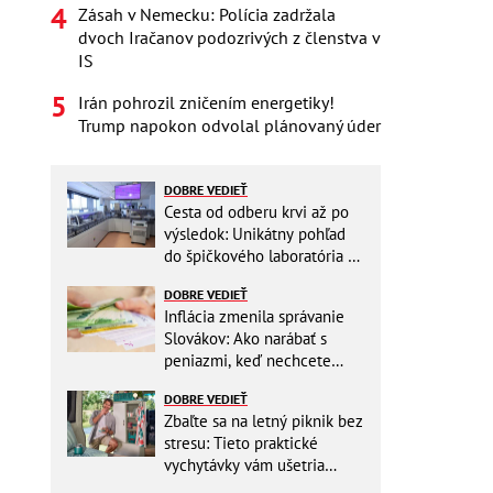
Zásah v Nemecku: Polícia zadržala
dvoch Iračanov podozrivých z členstva v
IS
Irán pohrozil zničením energetiky!
Trump napokon odvolal plánovaný úder
DOBRE VEDIEŤ
Cesta od odberu krvi až po
výsledok: Unikátny pohľad
do špičkového laboratória na
Slovensku
DOBRE VEDIEŤ
Inflácia zmenila správanie
Slovákov: Ako narábať s
peniazmi, keď nechcete
zbytočne riskovať?
DOBRE VEDIEŤ
Zbaľte sa na letný piknik bez
stresu: Tieto praktické
vychytávky vám ušetria
miesto v batohu!