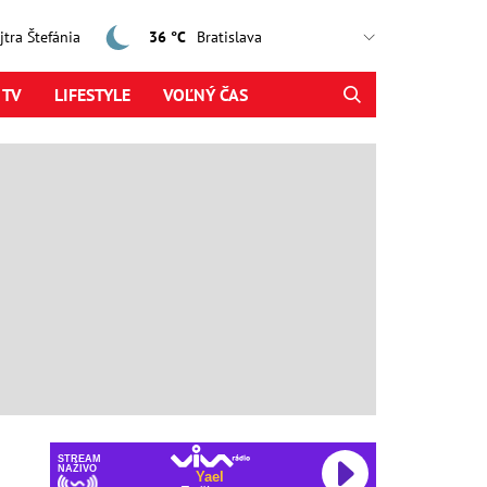
ajtra Štefánia
36 °C
 TV
LIFESTYLE
VOĽNÝ ČAS
STREAM
NAŽIVO
Yael