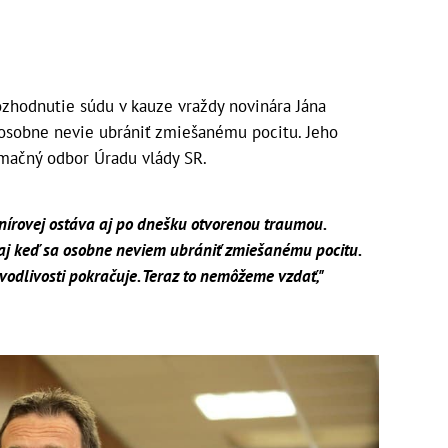
zhodnutie súdu v kauze vraždy novinára Jána
 osobne nevie ubrániť zmiešanému pocitu. Jeho
rmačný odbor Úradu vlády SR.
írovej ostáva aj po dnešku otvorenou traumou.
aj keď sa osobne neviem ubrániť zmiešanému pocitu.
vodlivosti pokračuje. Teraz to nemôžeme vzdať,"