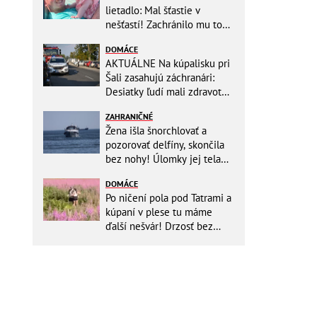
lietadlo: Mal šťastie v
nešťastí! Zachránilo mu to
život
DOMÁCE
AKTUÁLNE Na kúpalisku pri
Šali zasahujú záchranári:
Desiatky ľudí mali zdravotné
ťažkosti!
ZAHRANIČNÉ
Žena išla šnorchlovať a
pozorovať delfíny, skončila
bez nohy! Úlomky jej tela
zostali v mori
DOMÁCE
Po ničení pola pod Tatrami a
kúpaní v plese tu máme
ďalší nešvár! Drzosť bez
hraníc: Dvojica kvôli fotke
vošla do...