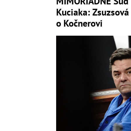
MIMORIADNE Súd ro
Kuciaka: Zsuzsová 
o Kočnerovi