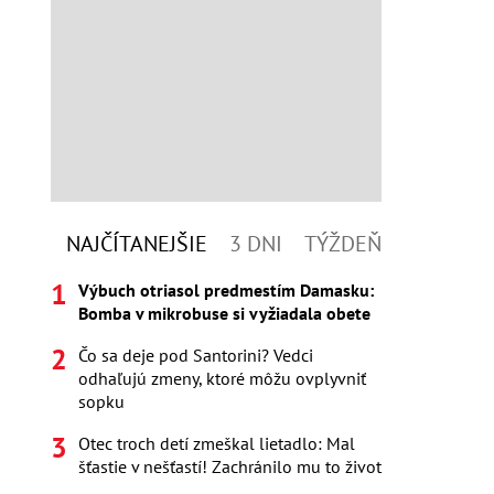
NAJČÍTANEJŠIE
3 DNI
TÝŽDEŇ
Výbuch otriasol predmestím Damasku:
Bomba v mikrobuse si vyžiadala obete
Čo sa deje pod Santorini? Vedci
odhaľujú zmeny, ktoré môžu ovplyvniť
sopku
Otec troch detí zmeškal lietadlo: Mal
šťastie v nešťastí! Zachránilo mu to život