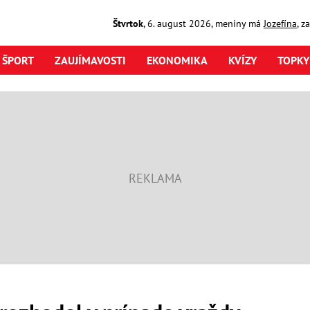
Štvrtok
,
6. august
2026
,
meniny má
Jozefína
, z
ŠPORT
ZAUJÍMAVOSTI
EKONOMIKA
KVÍZY
TOPKY