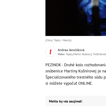
(Zdroj: Topky - Maarty)
Andrea Jánošíková
Video
: Topky/Martin Bublavý, TASR/Jaro
PEZINOK - Druhé kolo rozhodovania
snúbenice Martiny Kušnírovej je na
Špecializovaného trestného súdu 
si môžete vypočuť ONLINE.
Mohlo by vás zaujímať: