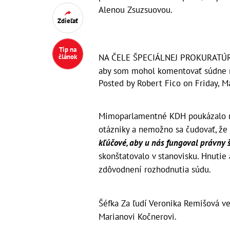
Alenou Zsuzsuovou.
Zdieľať
Tip na
NA ČELE ŠPECIÁLNEJ PROKURATÚRY
článok
aby som mohol komentovať súdne r
Posted by
Robert Fico
on
Friday, M
Mimoparlamentné KDH poukázalo na
otázniky a nemožno sa čudovať, že
kľúčové, aby u nás fungoval právny š
skonštatovalo v stanovisku. Hnutie
zdôvodnení rozhodnutia súdu.
Šéfka Za ľudí Veronika Remišová ve
Marianovi Kočnerovi.