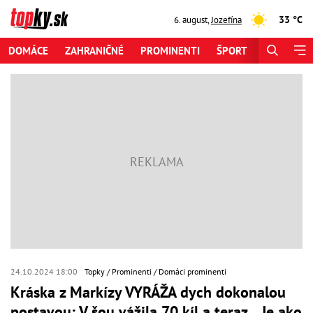
33 °C
6. august
,
Jozefína
DOMÁCE
ZAHRANIČNÉ
PROMINENTI
ŠPORT
ZAUJÍMAV
24.10.2024 18:00
Topky
Prominenti
Domáci prominenti
Kráska z Markízy VYRÁŽA dych dokonalou
postavou: V šou vážila 70 kíl a teraz... Je ako