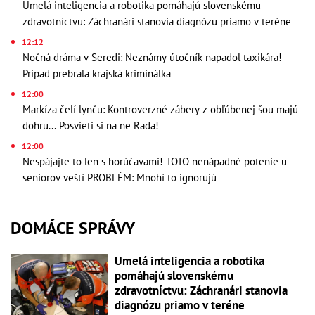
Umelá inteligencia a robotika pomáhajú slovenskému
zdravotníctvu: Záchranári stanovia diagnózu priamo v teréne
12:12
Nočná dráma v Seredi: Neznámy útočník napadol taxikára!
Prípad prebrala krajská kriminálka
12:00
Markíza čelí lynču: Kontroverzné zábery z obľúbenej šou majú
dohru... Posvieti si na ne Rada!
12:00
Nespájajte to len s horúčavami! TOTO nenápadné potenie u
seniorov veští PROBLÉM: Mnohí to ignorujú
DOMÁCE SPRÁVY
Umelá inteligencia a robotika
pomáhajú slovenskému
zdravotníctvu: Záchranári stanovia
diagnózu priamo v teréne