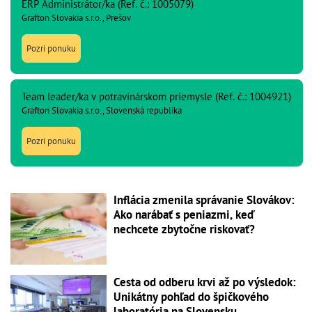
ERP Administrátor/ka (Ref. č.: 1005079)
Grafton Slovakia s.r.o., Prešov
Pozri ponuku
Team leader/ka v potravinárskom priemysle (Ref. č.: 1004921)
Grafton Slovakia s.r.o., Slovenská republika
Pozri ponuku
Inflácia zmenila správanie Slovákov:
Ako narábať s peniazmi, keď
nechcete zbytočne riskovať?
Cesta od odberu krvi až po výsledok:
Unikátny pohľad do špičkového
laboratória na Slovensku