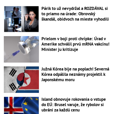
Párik to už nevydržal a ROZDÁVAL si
to priamo na úrade: Obrovský
škandál, obidvoch na mieste vyhodili
Prielom v boji proti chrípke: Úrad v
Amerike schválil prvú mRNA vakcínu!
Minister ju kritizuje
Južná Kórea bije na poplach! Severná
Kórea odpálila neznámy projektil k
Japonskému moru
Island obnovuje rokovania o vstupe
do EÚ: Brusel varuje, že rybolov si
ubráni za každú cenu