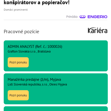
konšpirátorov a popieračov!
Domáci prominenti
Pracovné pozície
ADMIN ANALYST (Ref. č.: 1000026)
Grafton Slovakia s.r.o., Bratislava
Pozri ponuku
Manažérka predajne (ž/m), Myjava
Lidl Slovenská republika, s.r.o., Okres Myjava
Pozri ponuku