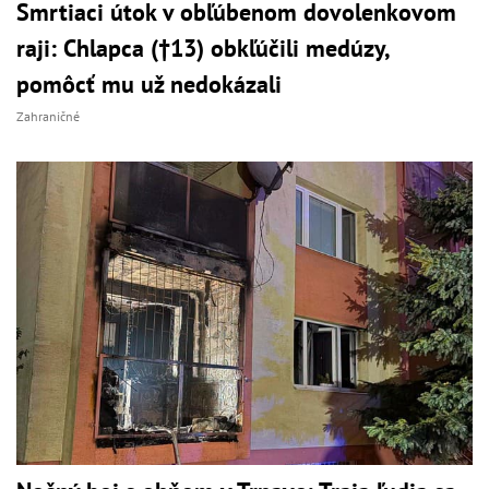
Smrtiaci útok v obľúbenom dovolenkovom
raji: Chlapca (†13) obkľúčili medúzy,
pomôcť mu už nedokázali
Zahraničné