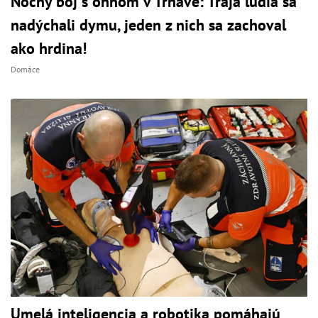
Nočný boj s ohňom v Trnave: Traja ľudia sa
nadýchali dymu, jeden z nich sa zachoval
ako hrdina!
Domáce
Umelá inteligencia a robotika pomáhajú