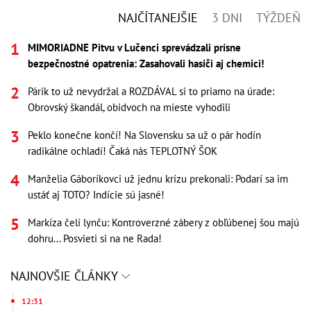
NAJČÍTANEJŠIE
3 DNI
TÝŽDEŇ
MIMORIADNE Pitvu v Lučenci sprevádzali prísne
bezpečnostné opatrenia: Zasahovali hasiči aj chemici!
Párik to už nevydržal a ROZDÁVAL si to priamo na úrade:
Obrovský škandál, obidvoch na mieste vyhodili
Peklo konečne končí! Na Slovensku sa už o pár hodín
radikálne ochladí! Čaká nás TEPLOTNÝ ŠOK
Manželia Gáboríkovci už jednu krízu prekonali: Podarí sa im
ustáť aj TOTO? Indície sú jasné!
Markíza čelí lynču: Kontroverzné zábery z obľúbenej šou majú
dohru... Posvieti si na ne Rada!
NAJNOVŠIE ČLÁNKY
12:31