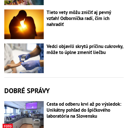
Tieto vety môžu zničiť aj pevný
vzťah! Odborníčka radí, čím ich
nahradiť
Vedci objavili skrytú príčinu cukrovky,
môže to úplne zmeniť liečbu
DOBRÉ SPRÁVY
Cesta od odberu krvi až po výsledok:
Unikátny pohľad do špičkového
laboratória na Slovensku
FOTO