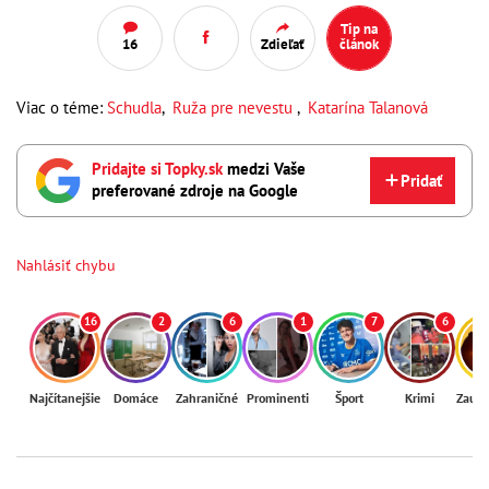
Tip na
16
Zdieľať
článok
Viac o téme:
Schudla
,
Ruža pre nevestu
,
Katarína Talanová
Pridajte si Topky.sk
medzi Vaše
Pridať
preferované zdroje na Google
Nahlásiť chybu
16
2
6
1
7
6
Najčítanejšie
Domáce
Zahraničné
Prominenti
Šport
Krimi
Zaují