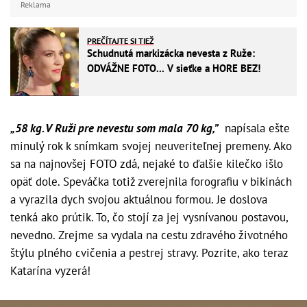
Reklama
PREČÍTAJTE SI TIEŽ
Schudnutá markizácka nevesta z Ruže:
ODVÁŽNE FOTO... V sieťke a HORE BEZ!
„58 kg. V Ruži pre nevestu som mala 70 kg,”
napísala ešte
minulý rok k snímkam svojej neuveriteľnej premeny. Ako
sa na najnovšej FOTO zdá, nejaké to ďalšie kilečko išlo
opäť dole. Speváčka totiž zverejnila forografiu v bikinách
a vyrazila dych svojou aktuálnou formou. Je doslova
tenká ako prútik. To, čo stojí za jej vysnívanou postavou,
nevedno. Zrejme sa vydala na cestu zdravého životného
štýlu plného cvičenia a pestrej stravy. Pozrite, ako teraz
Katarína vyzerá!