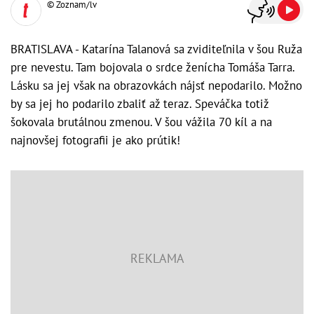
© Zoznam/lv
BRATISLAVA - Katarína Talanová sa zviditeľnila v šou Ruža
pre nevestu. Tam bojovala o srdce ženícha Tomáša Tarra.
Lásku sa jej však na obrazovkách nájsť nepodarilo. Možno
by sa jej ho podarilo zbaliť až teraz. Speváčka totiž
šokovala brutálnou zmenou. V šou vážila 70 kíl a na
najnovšej fotografii je ako prútik!