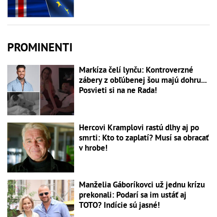
PROMINENTI
Markíza čelí lynču: Kontroverzné
zábery z obľúbenej šou majú dohru...
Posvieti si na ne Rada!
Hercovi Kramplovi rastú dlhy aj po
smrti: Kto to zaplatí? Musí sa obracať
v hrobe!
Manželia Gáboríkovci už jednu krízu
prekonali: Podarí sa im ustáť aj
TOTO? Indície sú jasné!