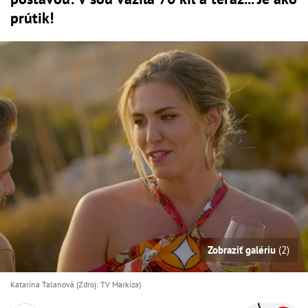
prútik!
Zobraziť galériu
(2)
Katarína Talanová (Zdroj: TV Markíza)