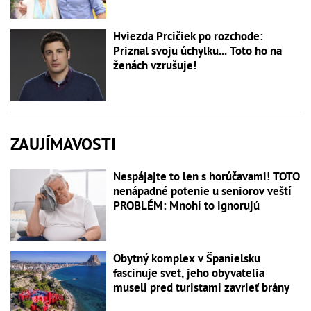
Hviezda Prcičiek po rozchode:
Priznal svoju úchylku... Toto ho na
ženách vzrušuje!
ZAUJÍMAVOSTI
Nespájajte to len s horúčavami! TOTO
nenápadné potenie u seniorov veští
PROBLÉM: Mnohí to ignorujú
Obytný komplex v Španielsku
fascinuje svet, jeho obyvatelia
museli pred turistami zavrieť brány