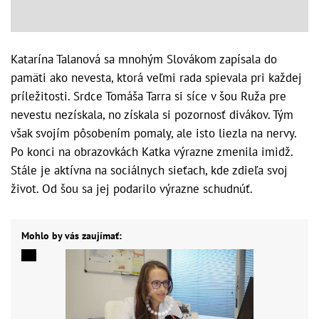
Katarína Talanová sa mnohým Slovákom zapísala do
pamäti ako nevesta, ktorá veľmi rada spievala pri každej
príležitosti. Srdce Tomáša Tarra si síce v šou Ruža pre
nevestu nezískala, no získala si pozornosť divákov. Tým
však svojím pôsobením pomaly, ale isto liezla na nervy.
Po konci na obrazovkách Katka výrazne zmenila imidž.
Stále je aktívna na sociálnych sieťach, kde zdieľa svoj
život. Od šou sa jej podarilo výrazne schudnúť.
Mohlo by vás zaujímať: