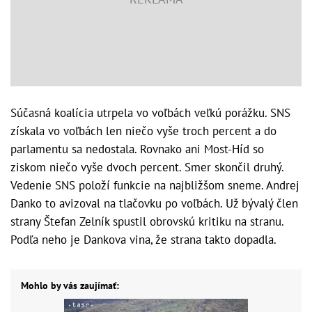
Súčasná koalícia utrpela vo voľbách veľkú porážku. SNS
získala vo voľbách len niečo vyše troch percent a do
parlamentu sa nedostala. Rovnako ani Most-Híd so
ziskom niečo vyše dvoch percent. Smer skončil druhý.
Vedenie SNS položí funkcie na najbližšom sneme. Andrej
Danko to avizoval na tlačovku po voľbách. Už bývalý člen
strany Štefan Zelník spustil obrovskú kritiku na stranu.
Podľa neho je Dankova vina, že strana takto dopadla.
Mohlo by vás zaujímať: