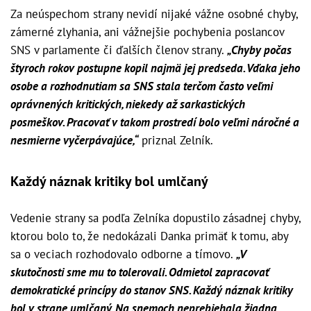
Za neúspechom strany nevidí nijaké vážne osobné chyby,
zámerné zlyhania, ani vážnejšie pochybenia poslancov
SNS v parlamente či ďalších členov strany.
„Chyby počas
štyroch rokov postupne kopil najmä jej predseda. Vďaka jeho
osobe a rozhodnutiam sa SNS stala terčom často veľmi
oprávnených kritických, niekedy až sarkastických
posmeškov. Pracovať v takom prostredí bolo veľmi náročné a
nesmierne vyčerpávajúce,“
priznal Zelník.
Každý náznak kritiky bol umlčaný
Vedenie strany sa podľa Zelníka dopustilo zásadnej chyby,
ktorou bolo to, že nedokázali Danka primäť k tomu, aby
sa o veciach rozhodovalo odborne a tímovo.
„V
skutočnosti sme mu to tolerovali. Odmietol zapracovať
demokratické princípy do stanov SNS. Každý náznak kritiky
bol v strane umlčaný. Na snemoch neprebiehala žiadna