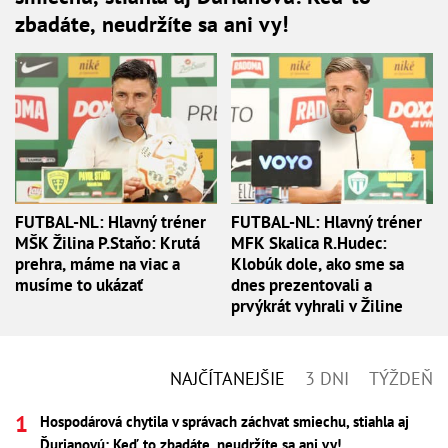
zbadáte, neudržíte sa ani vy!
FUTBAL-NL: Hlavný tréner
FUTBAL-NL: Hlavný tréner
MŠK Žilina P.Staňo: Krutá
MFK Skalica R.Hudec:
prehra, máme na viac a
Klobúk dole, ako sme sa
musíme to ukázať
dnes prezentovali a
prvýkrát vyhrali v Žiline
NAJČÍTANEJŠIE
3 DNI
TÝŽDEŇ
Hospodárová chytila v správach záchvat smiechu, stiahla aj
Ďurianovú: Keď to zbadáte, neudržíte sa ani vy!