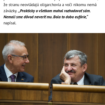
že stranu neovládajú oligarchovia a voči nikomu nemá
záväzky.
„Prakticky o všetkom mohol rozhodovať sám.
Nemali sme dôvod neveriť mu. Bola to doba eufórie,“
napísal.