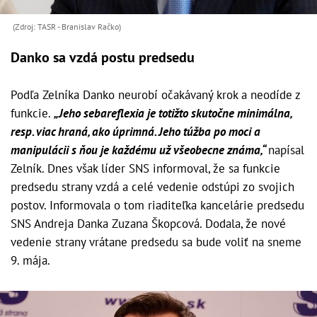
(Zdroj: TASR - Branislav Račko)
Danko sa vzdá postu predsedu
Podľa Zelníka Danko neurobí očakávaný krok a neodíde z
funkcie.
„Jeho sebareflexia je totižto skutočne minimálna,
resp. viac hraná, ako úprimná. Jeho túžba po moci a
manipulácii s ňou je každému už všeobecne známa,“
napísal
Zelník. Dnes však líder SNS informoval, že sa funkcie
predsedu strany vzdá a celé vedenie odstúpi zo svojich
postov. Informovala o tom riaditeľka kancelárie predsedu
SNS Andreja Danka Zuzana Škopcová. Dodala, že nové
vedenie strany vrátane predsedu sa bude voliť na sneme
9. mája.