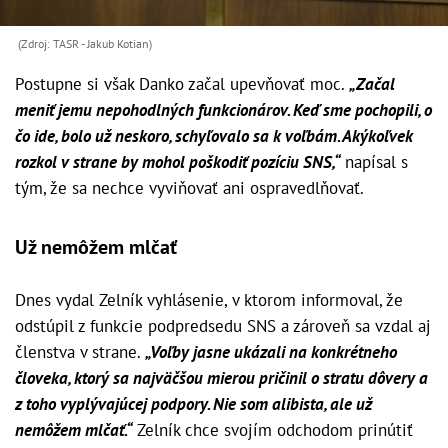
(Zdroj: TASR - Jakub Kotian)
Postupne si však Danko začal upevňovať moc.
„Začal
meniť jemu nepohodlných funkcionárov. Keď sme pochopili, o
čo ide, bolo už neskoro, schyľovalo sa k voľbám. Akýkoľvek
rozkol v strane by mohol poškodiť pozíciu SNS,“
napísal s
tým, že sa nechce vyviňovať ani ospravedlňovať.
Už nemôžem mlčať
Dnes vydal Zelník vyhlásenie, v ktorom informoval, že
odstúpil z funkcie podpredsedu SNS a zároveň sa vzdal aj
členstva v strane.
„Voľby jasne ukázali na konkrétneho
človeka, ktorý sa najväčšou mierou pričinil o stratu dôvery a
z toho vyplývajúcej podpory. Nie som alibista, ale už
nemôžem mlčať.“
Zelník chce svojím odchodom prinútiť