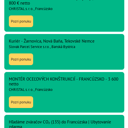
800 € netto
CHRISTAL s. r. o., Francúzsko
Pozri ponuku
Kuriér - Žarnovica, Nová Baňa, Tekovské Nemce
Slovak Parcel Service s.r.o., Banská Bystrica
Pozri ponuku
MONTÉR OCEĽOVÝCH KONŠTRUKCIÍ - FRANCÚZSKO - 3 600
netto
CHRISTAL s. r. o., Francúzsko
Pozri ponuku
Hľadáme zváračov CO₂ (135) do Francúzska | Ubytovanie
zdarma