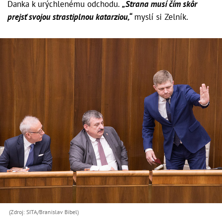
Danka k urýchlenému odchodu.
„Strana musí čím skôr
prejsť svojou strastiplnou katarziou,“
myslí si Zelník.
(Zdroj: SITA/Branislav Bibel)