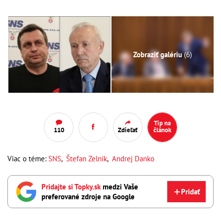
Zobraziť galériu
(6)
Tip na
110
Zdieľať
článok
Viac o téme:
SNS
,
Štefan Zelník
,
Andrej Danko
Pridajte si Topky.sk
medzi Vaše
Pridať
preferované zdroje na Google