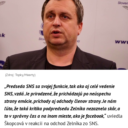
(Zdroj: Topky/Maarty)
„Predseda SNS sa svojej funkcie, tak ako aj celé vedenie
SNS, vzdá. Je prirodzené, že prichádzajú po neúspechu
strany emócie, príchody aj odchody členov strany. Je nám
ľúto, že taká kritika podpredsedu Zelníka nezaznela skôr, a
to v správny čas a na inom mieste, ako je facebook,“
uviedla
Škopcová v reakcii na odchod Zelníka zo SNS.