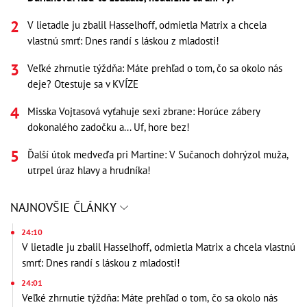
V lietadle ju zbalil Hasselhoff, odmietla Matrix a chcela
vlastnú smrť: Dnes randí s láskou z mladosti!
Veľké zhrnutie týždňa: Máte prehľad o tom, čo sa okolo nás
deje? Otestuje sa v KVÍZE
Misska Vojtasová vyťahuje sexi zbrane: Horúce zábery
dokonalého zadočku a... Uf, hore bez!
Ďalší útok medveďa pri Martine: V Sučanoch dohrýzol muža,
utrpel úraz hlavy a hrudníka!
NAJNOVŠIE ČLÁNKY
24:10
V lietadle ju zbalil Hasselhoff, odmietla Matrix a chcela vlastnú
smrť: Dnes randí s láskou z mladosti!
24:01
Veľké zhrnutie týždňa: Máte prehľad o tom, čo sa okolo nás