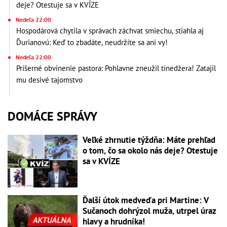
deje? Otestuje sa v KVÍZE
Nedeľa 22:00
Hospodárová chytila v správach záchvat smiechu, stiahla aj
Ďurianovú: Keď to zbadáte, neudržíte sa ani vy!
Nedeľa 22:00
Príšerné obvinenie pastora: Pohlavne zneužil tínedžera! Zatajil
mu desivé tajomstvo
DOMÁCE SPRÁVY
Veľké zhrnutie týždňa: Máte prehľad
o tom, čo sa okolo nás deje? Otestuje
sa v KVÍZE
Ďalší útok medveďa pri Martine: V
Sučanoch dohrýzol muža, utrpel úraz
hlavy a hrudníka!