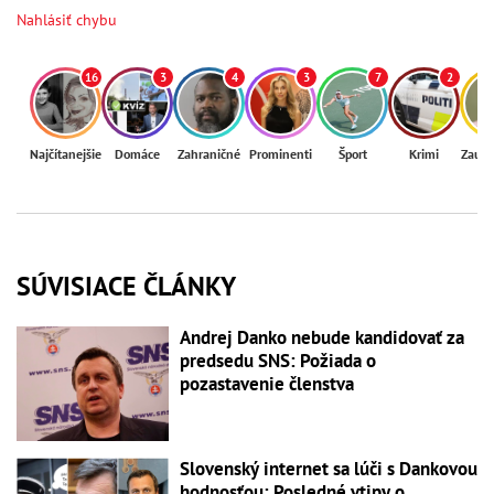
Nahlásiť chybu
16
3
4
3
7
2
Najčítanejšie
Domáce
Zahraničné
Prominenti
Šport
Krimi
Zaují
SÚVISIACE ČLÁNKY
Andrej Danko nebude kandidovať za
predsedu SNS: Požiada o
pozastavenie členstva
Slovenský internet sa lúči s Dankovou
hodnosťou: Posledné vtipy o