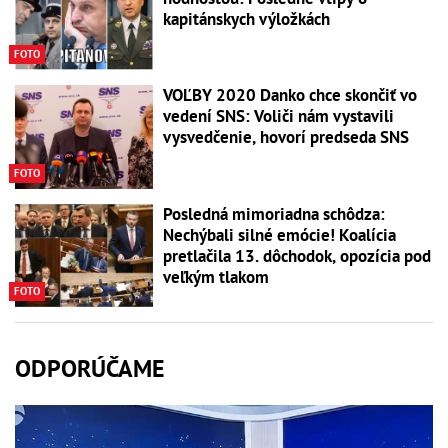
kapitánskych výložkách
FOTO
VOĽBY 2020 Danko chce skončiť vo
vedení SNS: Voliči nám vystavili
vysvedčenie, hovorí predseda SNS
FOTO
Posledná mimoriadna schôdza:
Nechýbali silné emócie! Koalícia
pretlačila 13. dôchodok, opozícia pod
veľkým tlakom
FOTO
ODPORÚČAME