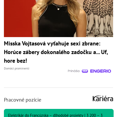
Misska Vojtasová vyťahuje sexi zbrane:
Horúce zábery dokonalého zadočku a... Uf,
hore bez!
Domáci prominenti
Pracovné pozície
Elektrikár do Francúzska – dlhodobé projekty | 3 200 – 3