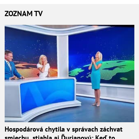
ZOZNAM TV
Hospodárová chytila v správach záchvat
smiechu, stiahla aj Ďurianovú: Keď to