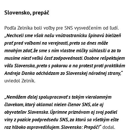
Slovensko, prepáč
Podľa Zelníka boli voľby pre SNS vysvedčením od ľudí.
„Nechceli sme však našu vnútrostranícku špinavú bielizeň
prať pred voľbami na verejnosti, preto sa dnes môže
mnohým zdať, že sme s ním vlastne mlčky súhlasili a za to
musíme niesť veľkú časť zodpovednosti. Osobne rešpektujem
vôľu Slovenska, preto s pokorou a na protest proti praktikám
Andreja Danka odchádzam zo Slovenskej národnej strany,“
uviedol Zelník.
„Nemôžem ďalej spolupracovať s takým vierolomným
človekom, ktorý oklamal nielen členov SNS, ale aj
obyvateľov Slovenska. Úprimne priznávam aj svoj podiel
viny z pozície podpredsedu SNS, za ktorú sa všetkým ešte
raz hlboko ospravedlňujem. Slovensko: Prepáč!“
dodal.