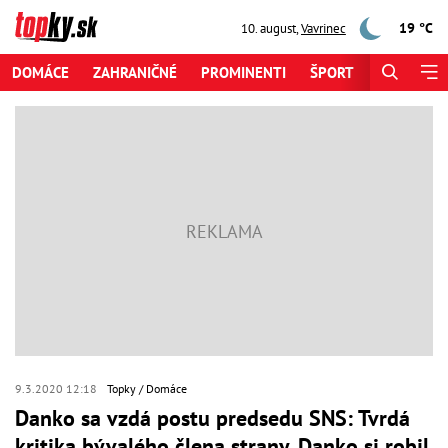
19 °C
10. august
,
Vavrinec
DOMÁCE
ZAHRANIČNÉ
PROMINENTI
ŠPORT
ZAUJÍMAV
9.3.2020 12:18
Topky
Domáce
Danko sa vzdá postu predsedu SNS: Tvrdá
kritika bývalého člena strany, Danko si robil,