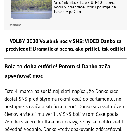
Vrtuľník Black Hawk UH-60 naberá
vodu v priehrade, ktorú použije na
hasenie požiaru
Reklama
VOĽBY 2020 Volebná noc v SNS: VIDEO Danko sa
predviedol! Dramatická scéna, ako prišiel, tak odišiel
Bola to doba eufórie! Potom si Danko začal
upevňovať moc
Ešte 4. marca na sociálnej sieti napísal, že Danko síce
dostal SNS pred štyroma rokmi opäť do parlamentu, no
postupne sa začala situácia meniť. Danko si získal dôveru
členov a všetci mu verili. V SNS boli v tom čase podľa
Zelníka viaceré krídla a boli obavy, že by sa mohlo vrátiť
pôvodné vedenie. Danko vtedy opakovanie zdôrazňoval,