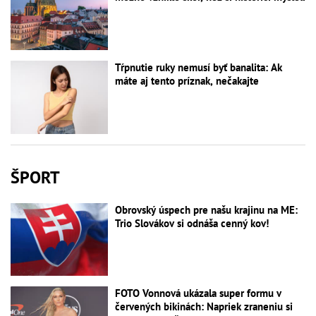
Tŕpnutie ruky nemusí byť banalita: Ak
máte aj tento príznak, nečakajte
ŠPORT
Obrovský úspech pre našu krajinu na ME:
Trio Slovákov si odnáša cenný kov!
FOTO Vonnová ukázala super formu v
červených bikinách: Napriek zraneniu si