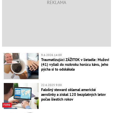
9.6.2026 14:00
Traumatizujúci ZÁŽITOK v lietadle: Mužovi
(41) vyliali do rozkroku horúcu kávu, jeho
pýcha si to odskákala
22.6.2025 9:00
Falošný steward oklamal americké
aerolinky a získal 120 bezplatných letov
počas šiestich rokov
FOTO