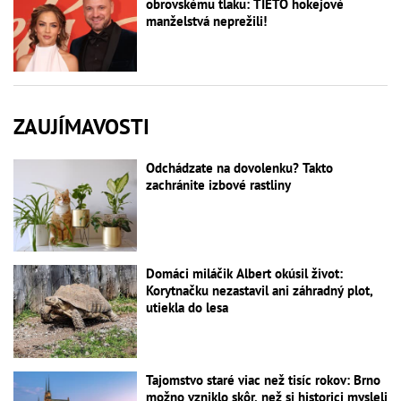
obrovskému tlaku: TIETO hokejové
manželstvá neprežili!
ZAUJÍMAVOSTI
Odchádzate na dovolenku? Takto
zachránite izbové rastliny
Domáci miláčik Albert okúsil život:
Korytnačku nezastavil ani záhradný plot,
utiekla do lesa
Tajomstvo staré viac než tisíc rokov: Brno
možno vzniklo skôr, než si historici mysleli