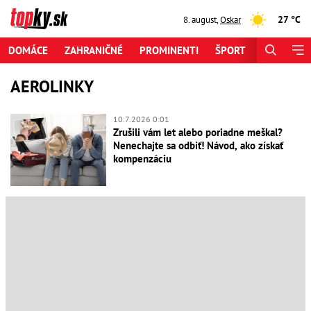
27 °C
8. august
,
Oskar
DOMÁCE
ZAHRANIČNÉ
PROMINENTI
ŠPORT
ZAUJÍMAV
AEROLINKY
10.7.2026 0:01
Zrušili vám let alebo poriadne meškal?
Nenechajte sa odbiť! Návod, ako získať
kompenzáciu