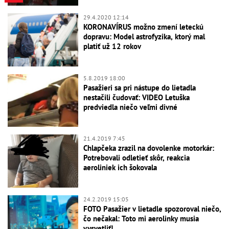
29.4.2020 12:14
KORONAVÍRUS možno zmení leteckú
dopravu: Model astrofyzika, ktorý mal
platiť už 12 rokov
5.8.2019 18:00
Pasažieri sa pri nástupe do lietadla
nestačili čudovať: VIDEO Letuška
predviedla niečo veľmi divné
21.4.2019 7:45
Chlapčeka zrazil na dovolenke motorkár:
Potrebovali odletieť skôr, reakcia
aeroliniek ich šokovala
24.2.2019 15:05
FOTO Pasažier v lietadle spozoroval niečo,
čo nečakal: Toto mi aerolinky musia
vysvetliť!