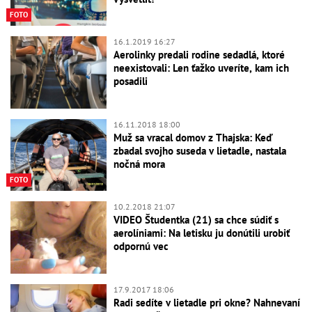
FOTO
16.1.2019 16:27
Aerolinky predali rodine sedadlá, ktoré
neexistovali: Len ťažko uveríte, kam ich
posadili
16.11.2018 18:00
Muž sa vracal domov z Thajska: Keď
zbadal svojho suseda v lietadle, nastala
nočná mora
FOTO
10.2.2018 21:07
VIDEO Študentka (21) sa chce súdiť s
aerolíniami: Na letisku ju donútili urobiť
odpornú vec
17.9.2017 18:06
Radi sedíte v lietadle pri okne? Nahnevaní