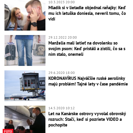
10.3.2023 20:00
Mladík si v lietadle objednal raňajky: Keď
mu ich letuška doniesla, neveril tomu, čo
vidí
29.12.2022 20:00
Manželia mali letieť na dovolenku so
svojím psom: Keď pristáli a zistili, čo sa s
ním stalo, onemeli
29.6.2020 18:00
KORONAVÍRUS Najväčšie ruské aerolinky
majú problém! Tajné lety v čase pandémie
14.5.2020 10:12
Let na Kanárske ostrovy vyvolal obrovský
rozruch: Stačí, keď si pozriete VIDEO a
pochopíte
FOTO