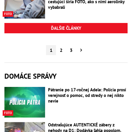
cestujúci šíria FOTO, ako s nimi aerolinky
vybabrali
FOTO
ĎALŠIE ČLÁNKY
1
2
3
DOMÁCE SPRÁVY
Pátranie po 17-ročnej Adele: Polícia prosí
verejnosť o pomoc, od stredy o nej nikto
nevie
FOTO
Odstrašujúce AUTENTICKÉ zábery z
nehody na D1: Dodávka ľahla popolom,