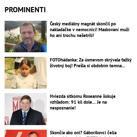
PROMINENTI
Český mediálny magnát skončil po
nakladačke v nemocnici! Maskovaní muži
ho ani trochu nešetrili!
FOTOhádanka: Za úsmevom skrývala ťažký
životný boj! Prešla si obdobím temna...
Hviezda sitkomu Roseanne šokuje
vzhľadom: 91 kíl dole... Je na
nespoznanie!
Skončia ako oni? Gáboríkovci čelia