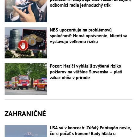
odborníci radia jednoduchý trik
NBS upozorňuje na problémovú
spoločnosť: Nemá oprávnenie, klienti sa
vystavujú veľkému riziku
Pozor: Hasiči vyhlásili zvýšené riziko
požiarov na väčšine Slovenska – platí
zákaz ohňa v prírode
ZAHRANIČNÉ
USA sú v koncoch: Zúfalý Pentagón nevie,
čo si počať s Iránom! Rady hľadá u