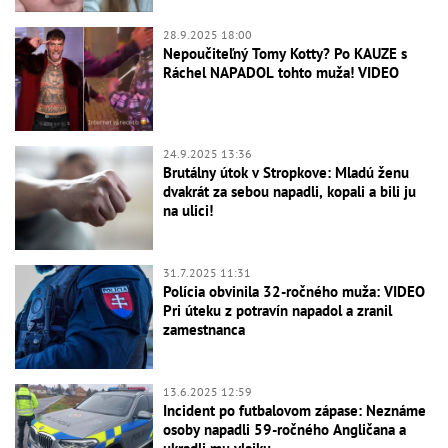
28.9.2025 18:00
Nepoučiteľný Tomy Kotty? Po KAUZE s
Ráchel NAPADOL tohto muža! VIDEO
24.9.2025 13:36
Brutálny útok v Stropkove: Mladú ženu
dvakrát za sebou napadli, kopali a bili ju
na ulici!
31.7.2025 11:31
Polícia obvinila 32-ročného muža: VIDEO
Pri úteku z potravín napadol a zranil
zamestnanca
13.6.2025 12:59
Incident po futbalovom zápase: Neznáme
osoby napadli 59-ročného Angličana a