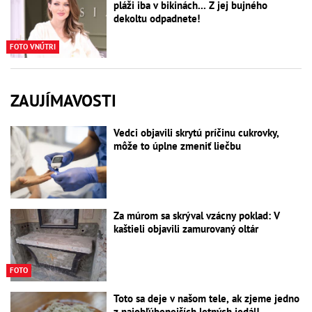
pláži iba v bikinách... Z jej bujného
dekoltu odpadnete!
FOTO VNÚTRI
ZAUJÍMAVOSTI
Vedci objavili skrytú príčinu cukrovky,
môže to úplne zmeniť liečbu
Za múrom sa skrýval vzácny poklad: V
kaštieli objavili zamurovaný oltár
FOTO
Toto sa deje v našom tele, ak zjeme jedno
z najobľúbenejších letných jedál!