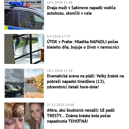
14.5.2026 11:58
Dvaja muži v Sabinove napadli vodiča
autobusu, skončili v cele
6.4.2026 17:27
ÚTOK v Prahe: Mladíka NAPADLI počas
bieleho dňa, bojuje o život v nemocnici
18.1.2026 11:58
Dramatická scéna na pláži: Veľký žralok na
pobreží napadol tínedžera (13),
zdravotníci lietali hore-dole!
27.12.2025 10:00
Aféra, akú šoubiznis nezažil: Už padli
TRESTY... Známa kráska bola počas
napadnutia TEHOTNÁ!