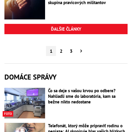
skupina pravicových militantov
ĎALŠIE ČLÁNKY
1
2
3
DOMÁCE SPRÁVY
Čo sa deje s vašou krvou po odbere?
Nahliadli sme do laboratória, kam sa
bežne nikto nedostane
FOTO
Telefonát, ktorý môže pripraviť rodinu o
peniaze: AI skopíruje hlas vašich blízkych,