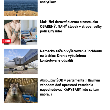
analytikov
Muž išiel darovať plazmu a zostal ako
OBARENÝ: NAHÝ človek v strope, veľký
policajný úder
FOTO
Nemecko začalo vyšetrovanie incidentu
na letisku: Dron s výbušninou
kontrolovane odpálili
Absolútny ŠOK v parlamente: Hlavným
vchodom doň uprostred zasadania
napochodovali KAPYBARY, kde sa tam
nabrali?