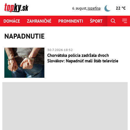
22 °C
6. august
,
Jozefína
DOMÁCE
ZAHRANIČNÉ
PROMINENTI
ŠPORT
ZAUJÍMAV
NAPADNUTIE
30.7.2026 18:52
Chorvátska polícia zadržala dvoch
Slovákov: Napadnúť mali štáb televízie