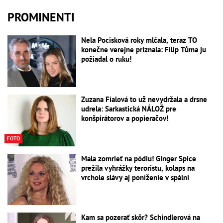
PROMINENTI
Nela Pocisková roky mlčala, teraz TO
konečne verejne priznala: Filip Tůma ju
požiadal o ruku!
Zuzana Fialová to už nevydržala a drsne
udrela: Sarkastická NÁLOŽ pre
konšpirátorov a popieračov!
FOTO
Mala zomrieť na pódiu! Ginger Spice
prežila vyhrážky teroristu, kolaps na
vrchole slávy aj poníženie v spálni
Kam sa pozerať skôr? Schindlerová na