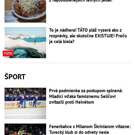
To je nádhera! TÁTO pláž vyzerá ako z
rozprávky, ale skutočne EXISTUJE! Prečo
je celá biela?
FOTO
ŠPORT
Prvá podmienka za postupom splnená:
Mladíci vďaka famóznemu Seličovi
zvíťazili proti Helvétom
Fenerbahce s Milanom Škriniarom víťazne:
Turecký klub si do odvety nesie