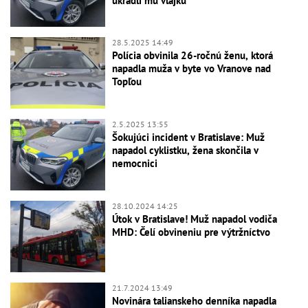
ukradli mu vlajku
28.5.2025 14:49
Polícia obvinila 26-ročnú ženu, ktorá
napadla muža v byte vo Vranove nad
Topľou
2.5.2025 13:55
Šokujúci incident v Bratislave: Muž
napadol cyklistku, žena skončila v
nemocnici
28.10.2024 14:25
Útok v Bratislave! Muž napadol vodiča
MHD: Čelí obvineniu pre výtržníctvo
21.7.2024 13:49
Novinára talianskeho denníka napadla