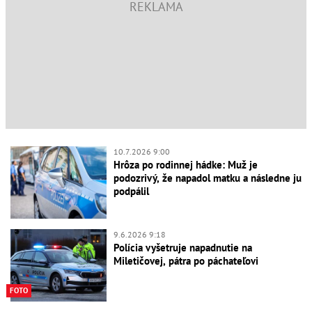
10.7.2026 9:00
Hrôza po rodinnej hádke: Muž je
podozrivý, že napadol matku a následne ju
podpálil
9.6.2026 9:18
Polícia vyšetruje napadnutie na
Miletičovej, pátra po páchateľovi
FOTO