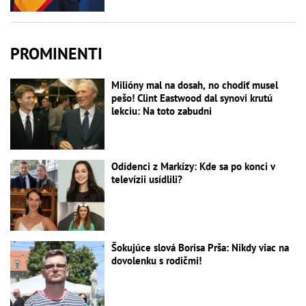
PROMINENTI
Milióny mal na dosah, no chodiť musel
pešo! Clint Eastwood dal synovi krutú
lekciu: Na toto zabudni
Odídenci z Markízy: Kde sa po konci v
televízii usídlili?
Šokujúce slová Borisa Prša: Nikdy viac na
dovolenku s rodičmi!