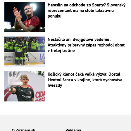
Haraslín na odchode zo Sparty? Slovenský
reprezentant má na stole lukratívnu
ponuku
Nestačilo ani dvojgólové vedenie:
Atraktívny prípravný zápas rozhodol obrat
v tretej tretine
Košický klenot čaká veľká výzva: Dostal
životnú šancu v krajine, ktorá vychováva
hviezdy
O Zoznam.sk
Reklama