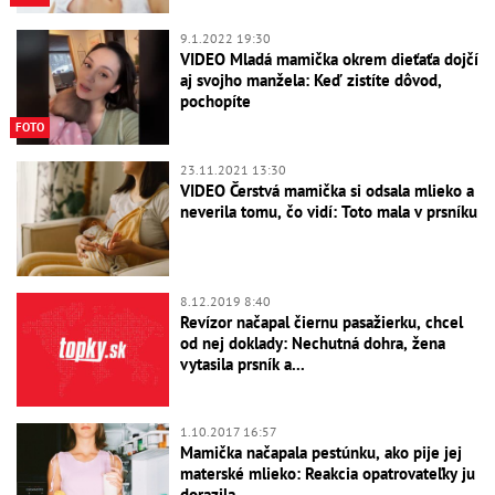
9.1.2022 19:30
VIDEO Mladá mamička okrem dieťaťa dojčí
aj svojho manžela: Keď zistíte dôvod,
pochopíte
FOTO
23.11.2021 13:30
VIDEO Čerstvá mamička si odsala mlieko a
neverila tomu, čo vidí: Toto mala v prsníku
8.12.2019 8:40
Revízor načapal čiernu pasažierku, chcel
od nej doklady: Nechutná dohra, žena
vytasila prsník a...
1.10.2017 16:57
Mamička načapala pestúnku, ako pije jej
materské mlieko: Reakcia opatrovateľky ju
dorazila