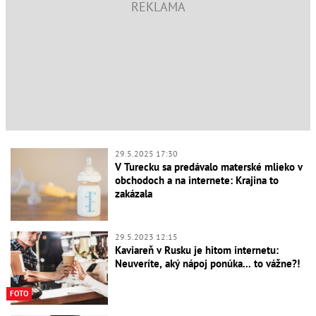
29.5.2025 17:30
V Turecku sa predávalo materské mlieko v
obchodoch a na internete: Krajina to
zakázala
29.5.2023 12:15
Kaviareň v Rusku je hitom internetu:
Neuveríte, aký nápoj ponúka... to vážne?!
FOTO