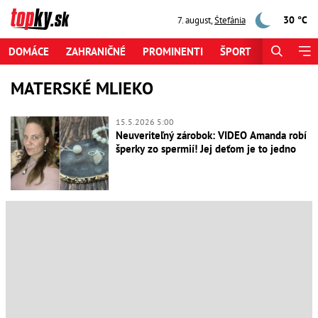
30 °C
7. august
,
Štefánia
DOMÁCE
ZAHRANIČNÉ
PROMINENTI
ŠPORT
ZAUJÍMAV
MATERSKÉ MLIEKO
15.5.2026 5:00
Neuveriteľný zárobok: VIDEO Amanda robí
šperky zo spermií! Jej deťom je to jedno