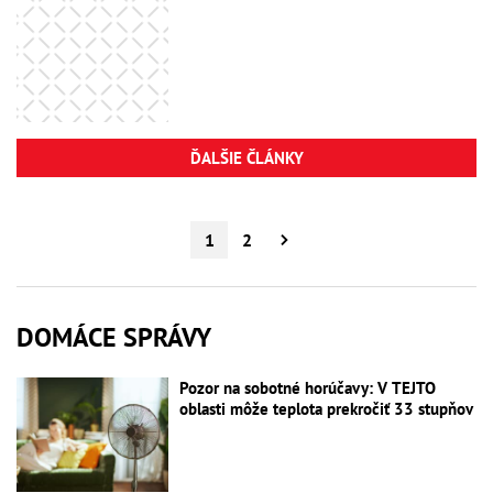
ĎALŠIE ČLÁNKY
1
2
DOMÁCE SPRÁVY
Pozor na sobotné horúčavy: V TEJTO
oblasti môže teplota prekročiť 33 stupňov