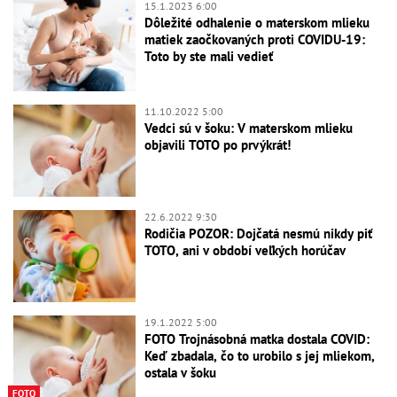
15.1.2023 6:00
Dôležité odhalenie o materskom mlieku
matiek zaočkovaných proti COVIDU-19:
Toto by ste mali vedieť
11.10.2022 5:00
Vedci sú v šoku: V materskom mlieku
objavili TOTO po prvýkrát!
22.6.2022 9:30
Rodičia POZOR: Dojčatá nesmú nikdy piť
TOTO, ani v období veľkých horúčav
19.1.2022 5:00
FOTO Trojnásobná matka dostala COVID:
Keď zbadala, čo to urobilo s jej mliekom,
ostala v šoku
FOTO