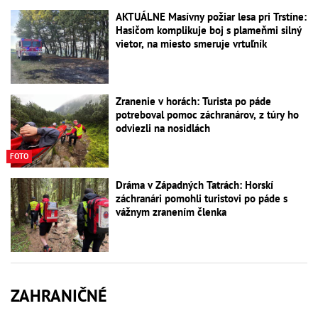
AKTUÁLNE Masívny požiar lesa pri Trstíne:
Hasičom komplikuje boj s plameňmi silný
vietor, na miesto smeruje vrtuľník
Zranenie v horách: Turista po páde
potreboval pomoc záchranárov, z túry ho
odviezli na nosidlách
FOTO
Dráma v Západných Tatrách: Horskí
záchranári pomohli turistovi po páde s
vážnym zranením členka
ZAHRANIČNÉ