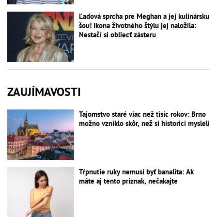
Ľadová sprcha pre Meghan a jej kulinársku
šou! Ikona životného štýlu jej naložila:
Nestačí si obliecť zásteru
ZAUJÍMAVOSTI
Tajomstvo staré viac než tisíc rokov: Brno
možno vzniklo skôr, než si historici mysleli
Tŕpnutie ruky nemusí byť banalita: Ak
máte aj tento príznak, nečakajte