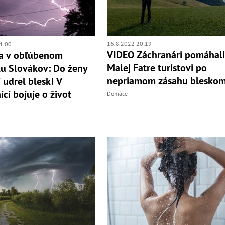
16.8.2022 20:19
1:00
VIDEO Záchranári pomáhali
ia v obľúbenom
Malej Fatre turistovi po
ku Slovákov: Do ženy
nepriamom zásahu blesko
 udrel blesk! V
ci bojuje o život
Domáce