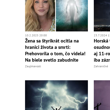
10.2.2025 20:00
23.7.2024 1
Žena sa štyrikrát ocitla na
Horská t
hranici života a smrti:
osudnou
Prehovorila o tom, čo videla!
aj 11-r
Na biele svetlo zabudnite
iba záz
Zaujímavosti
Zahraničné