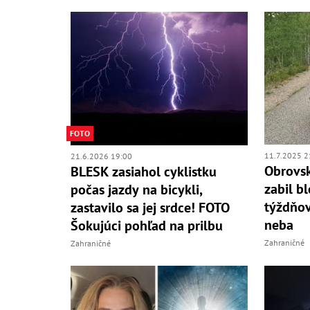
FOTO
11.7.2025 2
21.6.2026 19:00
Obrovsk
BLESK zasiahol cyklistku
zabil b
počas jazdy na bicykli,
týždňov
zastavilo sa jej srdce! FOTO
neba
Šokujúci pohľad na prilbu
Zahraničné
Zahraničné