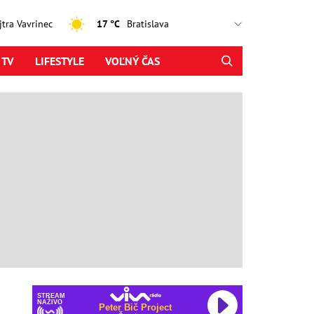
ajtra Vavrinec
17 °C
 TV
LIFESTYLE
VOĽNÝ ČAS
STREAM
NAŽIVO
Peter Bič Project