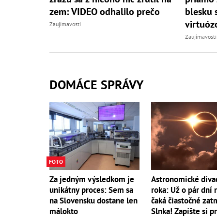
zem: VIDEO odhalilo prečo
blesku 
virtuóz
Zaujímavosti
Zaujímavosti
DOMÁCE SPRÁVY
FOTO
Za jedným výsledkom je
Astronomické diva
unikátny proces: Sem sa
roka: Už o pár dní 
na Slovensku dostane len
čaká čiastočné zat
málokto
Slnka! Zapíšte si p