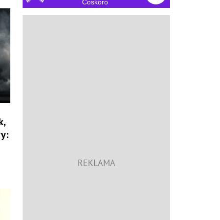
Čoskoro
k,
y:
!