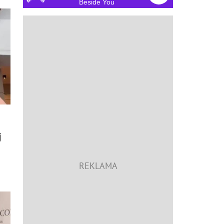
Beside You
j