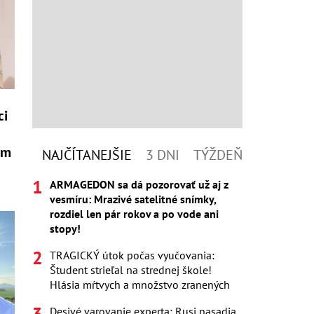
ci
om
NAJČÍTANEJŠIE
3 DNI
TÝŽDEŇ
ARMAGEDON sa dá pozorovať už aj z
vesmíru: Mrazivé satelitné snímky,
rozdiel len pár rokov a po vode ani
stopy!
TRAGICKÝ útok počas vyučovania:
Študent strieľal na strednej škole!
Hlásia mŕtvych a množstvo zranených
Desivé varovanie experta: Rusi nasadia