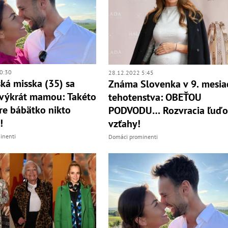
0:30
28.12.2022 5:45
ká misska (35) sa
Známa Slovenka v 9. mesia
rvýkrát mamou: Takéto
tehotenstva: OBEŤOU
e bábätko nikto
PODVODU… Rozvracia ľuď
!
vzťahy!
inenti
Domáci prominenti