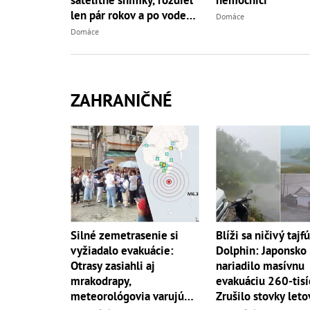
satelitné snímky, rozdiel
nemocnici
len pár rokov a po vode
Domáce
ani stopy!
Domáce
ZAHRANIČNÉ
Silné zemetrasenie si
Blíži sa ničivý tajf
vyžiadalo evakuácie:
Dolphin: Japonsko
Otrasy zasiahli aj
nariadilo masívnu
mrakodrapy,
evakuáciu 260-tisíc
meteorológovia varujú
Zrušilo stovky leto