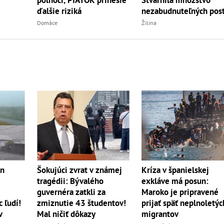
polnoci, PIATOK prinesie
nezabudnuteľných pos
ďalšie riziká
Žilina
Domáce
ún
Šokujúci zvrat v známej
Kríza v španielskej
tragédii: Bývalého
exkláve má posun:
guvernéra zatkli za
Maroko je pripravené
 ľudí!
zmiznutie 43 študentov!
prijať späť neplnoletýc
v
Mal ničiť dôkazy
migrantov