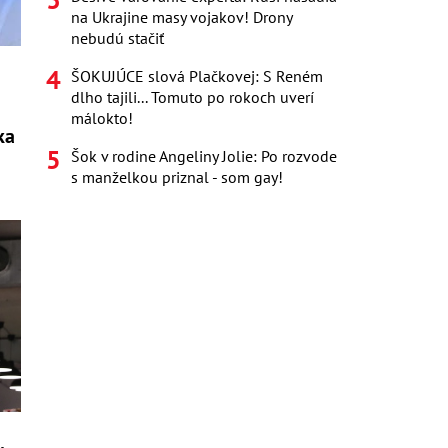
na Ukrajine masy vojakov! Drony
nebudú stačiť
ŠOKUJÚCE slová Plačkovej: S Reném
dlho tajili... Tomuto po rokoch uverí
málokto!
ka
Šok v rodine Angeliny Jolie: Po rozvode
s manželkou priznal - som gay!