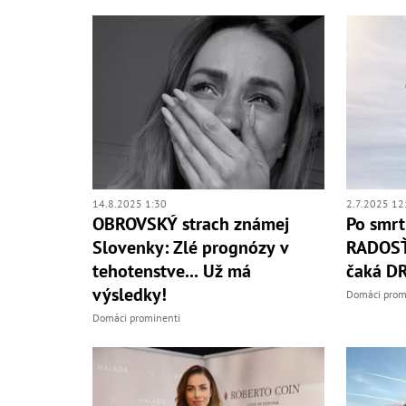
14.8.2025 1:30
2.7.2025 12
OBROVSKÝ strach známej
Po smrt
Slovenky: Zlé prognózy v
RADOSŤ
tehotenstve... Už má
čaká D
výsledky!
Domáci prom
Domáci prominenti