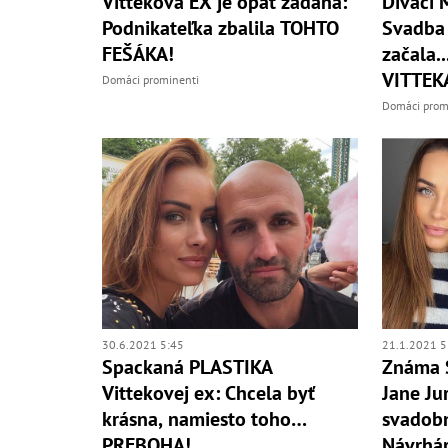
Diváci 
Vittekova EX je opäť zadaná:
Svadba 
Podnikateľka zbalila TOHTO
začala.
FEŠÁKA!
VITTEK
Domáci prominenti
Domáci prom
30.6.2021 5:45
21.1.2021 5
Spackaná PLASTIKA
Známa 
Vittekovej ex: Chcela byť
Jane Ju
krásna, namiesto toho…
svadobn
PREBOHA!
Návrhá