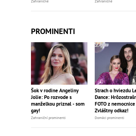
pred dotrasmi
Zahraničné
Zahraničné
PROMINENTI
Šok v rodine Angeliny
Strach o hviezdu Le
Jolie: Po rozvode s
Dance: Hrôzostraš
manželkou priznal - som
FOTO z nemocnice a
gay!
Zvláštny odkaz!
Zahraniční prominenti
Domáci prominenti