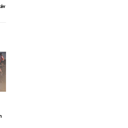
táv
h