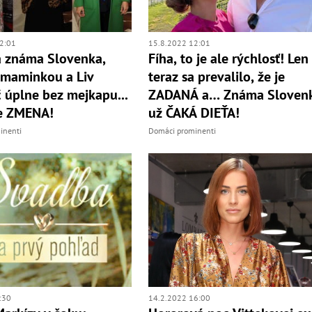
2:01
15.8.2022 12:01
á známa Slovenka,
Fíha, to je ale rýchlosť! Len
 maminkou a Liv
teraz sa prevalilo, že je
č úplne bez mejkapu...
ZADANÁ a… Známa Sloven
le ZMENA!
už ČAKÁ DIEŤA!
inenti
Domáci prominenti
:30
14.2.2022 16:00