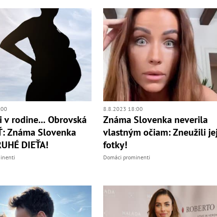
:00
8.8.2023 18:00
i v rodine... Obrovská
Známa Slovenka neverila
: Známa Slovenka
vlastným očiam: Zneužili je
RUHÉ DIEŤA!
fotky!
inenti
Domáci prominenti