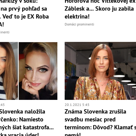
Markízy v šoku:
Hororová noc Vittekovej ex
na prvý pohľad sa
Záblesk a... Skoro ju zabila
.. Veď to je EX Roba
elektrina!
A!
Domáci prominenti
inenti
:45
20.1.2021 5:45
Slovenka naložila
Známa Slovenka zrušila
rčenko: Namiesto
svadbu mesiac pred
ých šiat katastrofa...
termínom: Dôvod? Klamať 
rka vracia úder!
nemá!