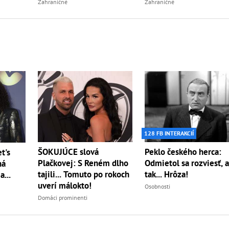
Zahraničné
Zahraničné
128 FB INTERAKCIÍ
ŠOKUJÚCE slová
Peklo českého herca:
t's
Plačkovej: S Reném dlho
Odmietol sa rozviesť, 
ná
tajili... Tomuto po rokoch
tak... Hrôza!
...
uverí málokto!
Osobnosti
Domáci prominenti