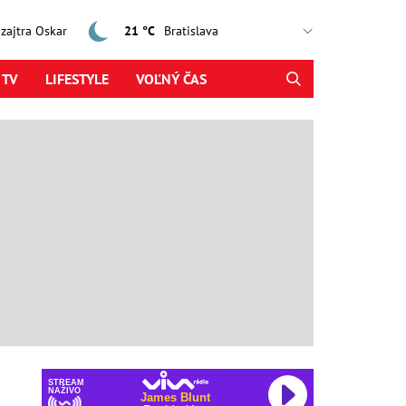
, zajtra Oskar
21 °C
 TV
LIFESTYLE
VOĽNÝ ČAS
STREAM
NAŽIVO
James Blunt