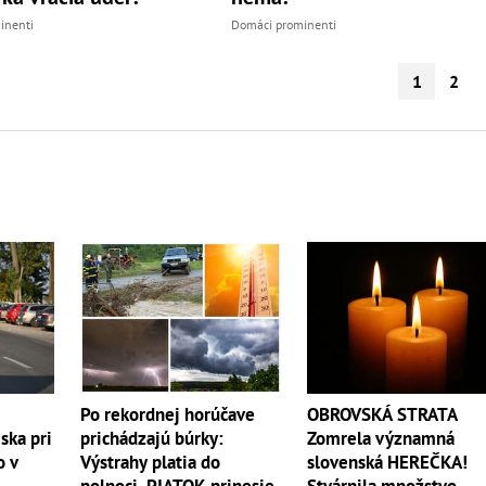
inenti
Domáci prominenti
1
2
OBROVSKÁ STRATA
Po rekordnej horúčave
Zomrela významná
ska pri
prichádzajú búrky:
slovenská HEREČKA!
o v
Výstrahy platia do
Stvárnila množstvo