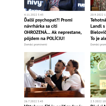
4.11.2022 5:45
20.9.2022 1
Ďalší psychopat?! Promi
Tehotn
návrhárka sa cíti
Landl s
OHROZENÁ... Ak neprestane,
Bielovi
pôjdem na POLÍCIU!
To je a
Domáci prominenti
Domáci prom
2.3.2022 10
26.7.2022 5:45