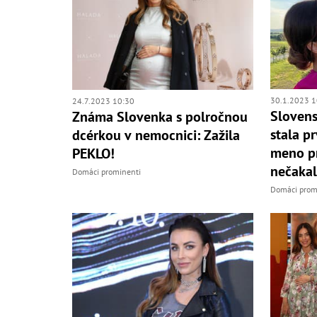
30.1.2023 1
24.7.2023 10:30
Slovens
Známa Slovenka s polročnou
stala p
dcérkou v nemocnici: Zažila
meno pr
PEKLO!
nečakal
Domáci prominenti
Domáci prom