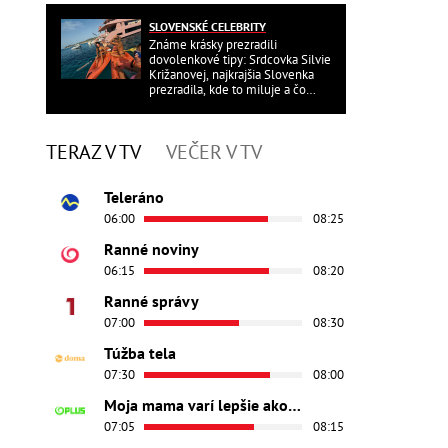
SLOVENSKÉ CELEBRITY
Známe krásky prezradili
dovolenkové tipy: Srdcovka Silvie
Križanovej, najkrajšia Slovenka
prezradila, kde to miluje a čo
ďalšie?
TERAZ V TV
VEČER V TV
Teleráno
06:00
08:25
Ranné noviny
06:15
08:20
Ranné správy
07:00
08:30
Túžba tela
07:30
08:00
Moja mama varí lepšie ako tvoja
07:05
08:15