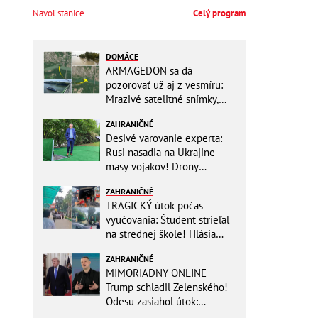
Navoľ stanice
Celý program
DOMÁCE
ARMAGEDON sa dá
pozorovať už aj z vesmíru:
Mrazivé satelitné snímky,
rozdiel len pár rokov a po
ZAHRANIČNÉ
vode ani stopy!
Desivé varovanie experta:
Rusi nasadia na Ukrajine
masy vojakov! Drony
nebudú stačiť
ZAHRANIČNÉ
TRAGICKÝ útok počas
vyučovania: Študent strieľal
na strednej škole! Hlásia
mŕtvych a množstvo
ZAHRANIČNÉ
zranených
MIMORIADNY ONLINE
Trump schladil Zelenského!
Odesu zasiahol útok:
Odvolaný Fedorov túži po