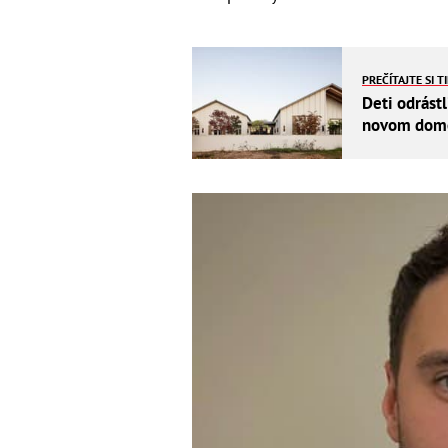
PREČÍTAJTE SI T
Deti odrástl
novom dome 