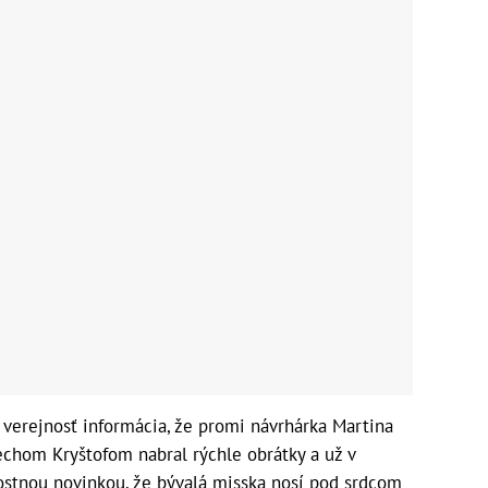
na verejnosť informácia, že promi návrhárka Martina
echom Kryštofom nabral rýchle obrátky a už v
dostnou novinkou, že bývalá misska nosí pod srdcom