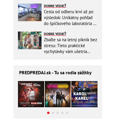
zbytočne riskovať?
DOBRE VEDIEŤ
Cesta od odberu krvi až po
výsledok: Unikátny pohľad
do špičkového laboratória na
Slovensku
DOBRE VEDIEŤ
Zbaľte sa na letný piknik bez
stresu: Tieto praktické
vychytávky vám ušetria
miesto v batohu!
PREDPREDAJ
.sk - Tu sa rodia zážitky