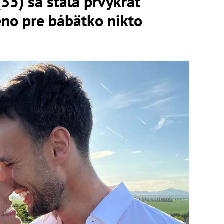
35) sa stala prvýkrát
o pre bábätko nikto