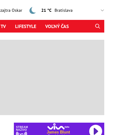
, zajtra Oskar
21 °C
 TV
LIFESTYLE
VOĽNÝ ČAS
STREAM
NAŽIVO
James Blunt