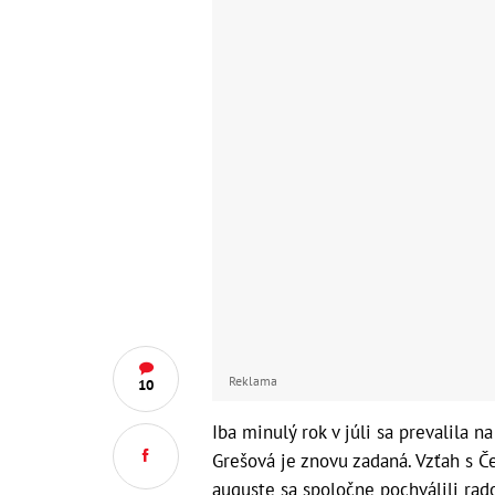
Reklama
10
Iba minulý rok v júli sa prevalila 
Grešová je znovu zadaná. Vzťah s Č
auguste sa spoločne pochválili ra