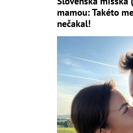
Slovenská misska (
mamou: Takéto men
nečakal!