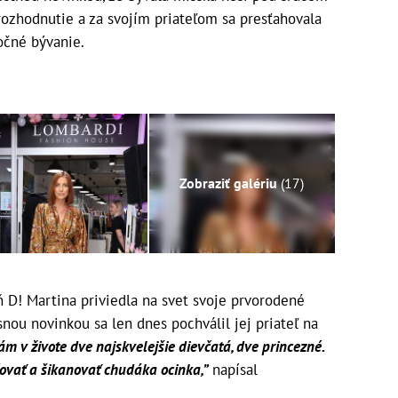
 rozhodnutie a za svojím priateľom sa presťahovala
ločné bývanie.
Zobraziť galériu
(17)
ň D! Martina priviedla na svet svoje prvorodené
snou novinkou sa len dnes pochválil jej priateľ na
m v živote dve najskvelejšie dievčatá, dve princezné.
ovať a šikanovať chudáka ocinka,”
napísal