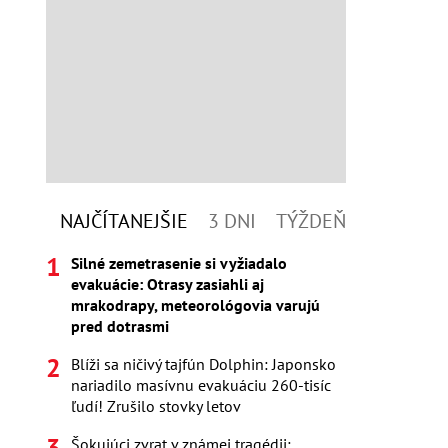
NAJČÍTANEJŠIE
3 DNI
TÝŽDEŇ
Silné zemetrasenie si vyžiadalo
evakuácie: Otrasy zasiahli aj
mrakodrapy, meteorológovia varujú
pred dotrasmi
Blíži sa ničivý tajfún Dolphin: Japonsko
nariadilo masívnu evakuáciu 260-tisíc
ľudí! Zrušilo stovky letov
Šokujúci zvrat v známej tragédii: