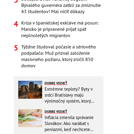
Bývalého guvernéra zatkli za zmiznutie
43 študentov! Mal ničiť dôkazy
Kríza v španielskej exkláve má posun:
Maroko je pripravené prijať späť
neplnoletých migrantov
Týždne študoval počasie a sériového
podpaľača: Muž priznal založenie
masívneho požiaru, ktorý zničil 850
domov
DOBRE VEDIEŤ
Extrémne teploty? Byty v
srdci Bratislavy majú
výnimočný systém, ktorý
ešte aj šetrí náklady
DOBRE VEDIEŤ
Inflácia zmenila správanie
Slovákov: Ako narábať s
peniazmi, keď nechcete