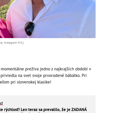
oj: Instagram M.G.)
momentálne prežíva jedno z najkrajších období v
 priviedla na svet svoje prvorodené bábätko. Pri
eľom pri slovenskej klasike!
IEŽ
ale rýchlosť! Len teraz sa prevalilo, že je ZADANÁ