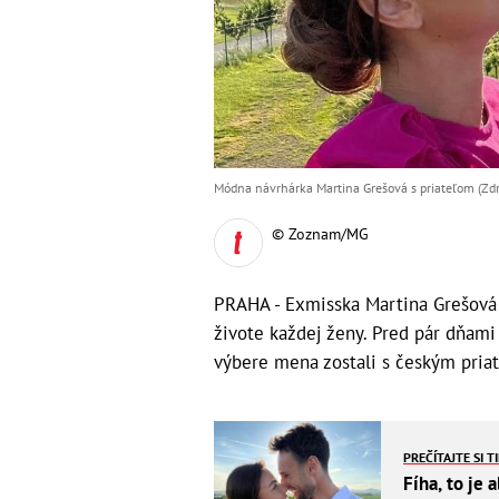
Módna návrhárka Martina Grešová s priateľom (Zdr
© Zoznam/MG
PRAHA - Exmisska Martina Grešová 
živote každej ženy. Pred pár dňami
výbere mena zostali s českým priat
PREČÍTAJTE SI T
Fíha, to je 