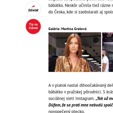
bábätko. Neskôr učinila tiež rázne
Zdieľať
do Česka, kde si zaobstarali aj spo
Tip na
článok
Galéria: Martina Grešová
A v piatok nastal dlhoočakávaný de
bábätko v pražskej pôrodnici. S krá
sociálnej sieti Instagram.
„Tak už má
Dúfam, že sa proti mne nebudú spolč
novopečený otecko.