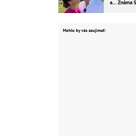
a… Známa S
Mohlo by vás zaujímať: