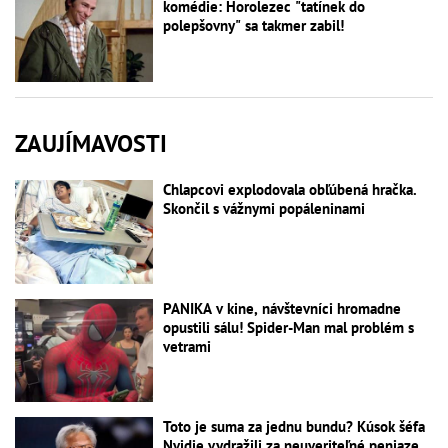
komédie: Horolezec "tatínek do
polepšovny" sa takmer zabil!
ZAUJÍMAVOSTI
Chlapcovi explodovala obľúbená hračka.
Skončil s vážnymi popáleninami
PANIKA v kine, návštevníci hromadne
opustili sálu! Spider-Man mal problém s
vetrami
Toto je suma za jednu bundu? Kúsok šéfa
Nvidie vydražili za neuveriteľné peniaze