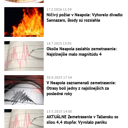
17.2.2026 11:59
Ničivý požiar v Neapole: Vyhorelo divadlo
Sannazaro, škody sú rozsiahle
18.7.2025 13:05
Okolie Neapola zasiahlo zemetrasenie:
Najsilnejšie malo magnitúdu 4
30.6.2025 17:54
V Neapole zaznamenali zemetrasenie:
Otrasy boli jedny z najsilnejších za
posledné roky
13.5.2025 14:00
AKTUÁLNE Zemetrasenie v Taliansku so
silou 4,4 stupňa: Vyvolalo paniku