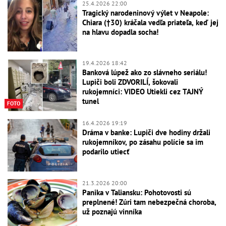
25.4.2026 22:00
Tragický narodeninový výlet v Neapole:
Chiara (†30) kráčala vedľa priateľa, keď jej
na hlavu dopadla socha!
19.4.2026 18:42
Banková lúpež ako zo slávneho seriálu!
Lupiči boli ZDVORILÍ, šokovali
rukojemníci: VIDEO Utiekli cez TAJNÝ
tunel
FOTO
16.4.2026 19:19
Dráma v banke: Lupiči dve hodiny držali
rukojemníkov, po zásahu polície sa im
podarilo utiecť
21.3.2026 20:00
Panika v Taliansku: Pohotovosti sú
preplnené! Zúri tam nebezpečná choroba,
už poznajú vinníka