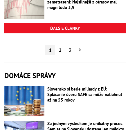
zemetrasení: Najsilnejší z otrasov mal
magnitúdu 3,9
ĎALŠIE ČLÁNKY
1
2
3
DOMÁCE SPRÁVY
Slovensko si berie miliardy z EÚ:
Splácanie úveru SAFE sa môže natiahnuť
až na 55 rokov
Za jedným výsledkom je unikátny proces:
Sem sa na Slovensku dostane len málokto