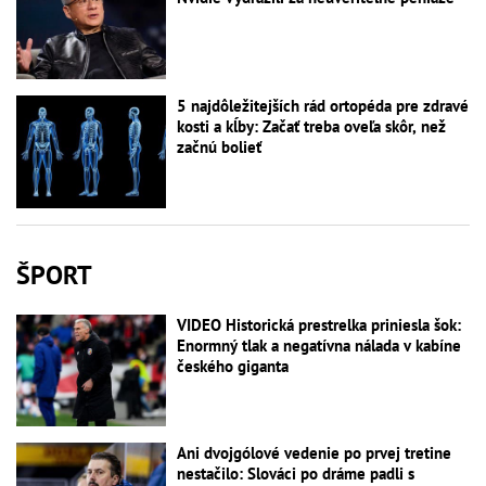
5 najdôležitejších rád ortopéda pre zdravé
kosti a kĺby: Začať treba oveľa skôr, než
začnú bolieť
ŠPORT
VIDEO Historická prestrelka priniesla šok:
Enormný tlak a negatívna nálada v kabíne
českého giganta
Ani dvojgólové vedenie po prvej tretine
nestačilo: Slováci po dráme padli s