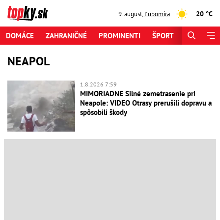
20 °C
9. august
,
Ľubomíra
DOMÁCE
ZAHRANIČNÉ
PROMINENTI
ŠPORT
ZAUJÍMAV
NEAPOL
1.8.2026 7:59
MIMORIADNE Silné zemetrasenie pri
Neapole: VIDEO Otrasy prerušili dopravu a
spôsobili škody