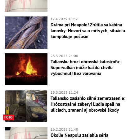
17.4.2025 18:57
Dráma pri Neapole! Zrútila sa kabína
lanovky: Hovorí sa o mŕtvych, situáciu
komplikuje počasie
23.3.2025 21:00
Taliansku hrozí obrovská katastrofa:
Supervulkán môže každú chvíľu
vybuchnúť! Bez varovania
13.3.2025 11:24
Taliansko zasiahlo silné zemetrasenie:
Hrôzostrašné zábery! Ľudia spali na
uliciach, zranení aj obrovské škody
FOTO
16.2.2025 21:40
Okolie Neapolu zasiahla séria