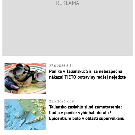
27.6.2026 6:54
Panika v Taliansku: Šíri sa nebezpečná
nákaza! TIETO potraviny radšej nejedzte
21.5.2026 9:59
Taliansko zasiahlo silné zemetrasenie:
Ľudia v panike vybiehali do ulíc!
Epicentrum bolo v oblasti supervulkánu