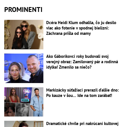
PROMINENTI
Dcéra Heidi Klum odhalila, čo ju desilo
viac ako fotenie v spodnej bielizni:
Záchrana prišla od mamy
Ako Gáboríkovci roky budovali svoj
verejný obraz: Zamilovaný pár a rodinná
idylka! Zmenilo sa niečo?
Markizácky súťažiaci prerazil ďalšie dno:
Po kauze v šou... Ide na tom zarábať!
Dramatické chvíle pri nakrúcaní kultovej