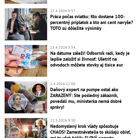
22.4.2026 8:57
Práca počas sviatku: Kto dostane 100-
percentný príplatok a kto ani cent navyše?
TOTO sú dôležité výnimky
13.4.2026 5:54
Na dátume záleží! Odborník radí, kedy je
lepšie založiť si živnosť: Ušetriť na
odvodoch môžete stovky aj tisíce eur
2.4.2026 12:00
Daňový expert na pumpe ostal ako
ZARAZENÝ: Ste posledný zákazník,
povedali mu, ministerka nemá dobré
správy!
22.3.2026 9:30
Nedomyslený krok vlády spôsobuje
CHAOS! Zamestnávatelia to skúšajú obísť,
má to však háčik: SLOVÁ experta