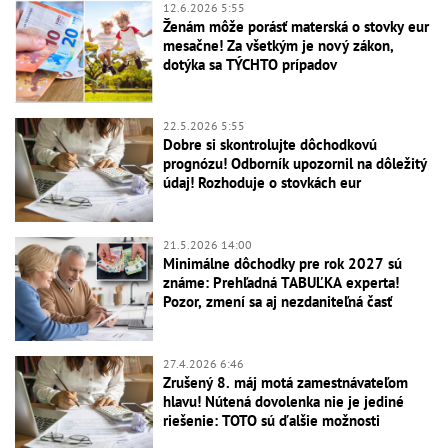
12.6.2026 5:55
Ženám môže porásť materská o stovky eur
mesačne! Za všetkým je nový zákon,
dotýka sa TÝCHTO prípadov
22.5.2026 5:55
Dobre si skontrolujte dôchodkovú
prognózu! Odborník upozornil na dôležitý
údaj! Rozhoduje o stovkách eur
21.5.2026 14:00
Minimálne dôchodky pre rok 2027 sú
známe: Prehľadná TABUĽKA experta!
Pozor, zmení sa aj nezdaniteľná časť
27.4.2026 6:46
Zrušený 8. máj motá zamestnávateľom
hlavu! Nútená dovolenka nie je jediné
riešenie: TOTO sú ďalšie možnosti