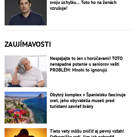
svoju úchylku... Toto ho na ženách
vzrušuje!
ZAUJÍMAVOSTI
Nespájajte to len s horúčavami! TOTO
nenápadné potenie u seniorov veští
PROBLÉM: Mnohí to ignorujú
Obytný komplex v Španielsku fascinuje
svet, jeho obyvatelia museli pred
turistami zavrieť brány
Tieto vety môžu zničiť aj pevný vzťah!
Odborníčka radí, čím ich nahradiť