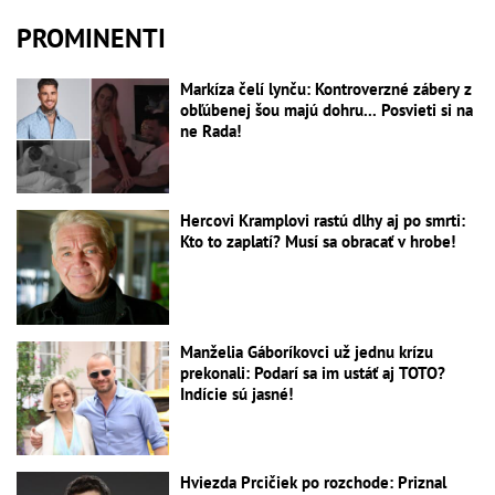
PROMINENTI
Markíza čelí lynču: Kontroverzné zábery z
obľúbenej šou majú dohru... Posvieti si na
ne Rada!
Hercovi Kramplovi rastú dlhy aj po smrti:
Kto to zaplatí? Musí sa obracať v hrobe!
Manželia Gáboríkovci už jednu krízu
prekonali: Podarí sa im ustáť aj TOTO?
Indície sú jasné!
Hviezda Prcičiek po rozchode: Priznal