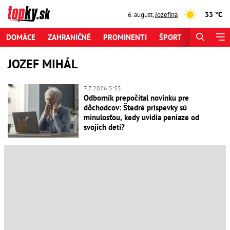
33 °C
6. august
,
Jozefína
DOMÁCE
ZAHRANIČNÉ
PROMINENTI
ŠPORT
ZAUJÍMAV
JOZEF MIHÁL
7.7.2026 5:55
Odborník prepočítal novinku pre
dôchodcov: Štedré príspevky sú
minulosťou, kedy uvidia peniaze od
svojich detí?