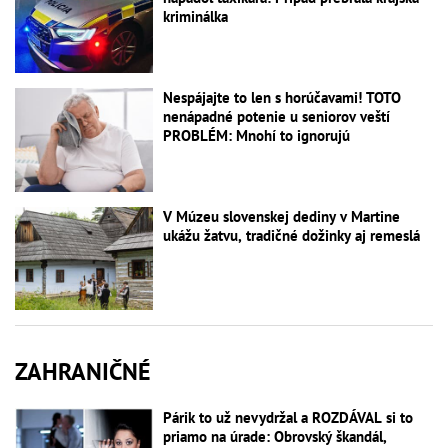
kriminálka
Nespájajte to len s horúčavami! TOTO
nenápadné potenie u seniorov veští
PROBLÉM: Mnohí to ignorujú
V Múzeu slovenskej dediny v Martine
ukážu žatvu, tradičné dožinky aj remeslá
ZAHRANIČNÉ
Párik to už nevydržal a ROZDÁVAL si to
priamo na úrade: Obrovský škandál,