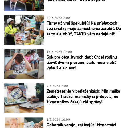
20.3.2026 7:00
Firmy už vraj špekulujú! Na príplatkoch
cez sviatky majú zamestnanci zarobiť: Dá
sa to ale obísť, TAKTO vám nedajú nič
16.3.2026 17:00
Šok pre otca štyroch detí: Chcel rodinu
uživiť dvomi prácami, štátu musí vrátiť
vyše 5-tisíc eur!
9.3.2026 7:00
Zemetrasenie v peňaženkách: Minimálka
atakuje tisícku, mamičky si prilepšia, no
živnostníkov čakajú zlé správy!
1.3.2026 16:00
Odborník varuje, začínajúci živnostníci