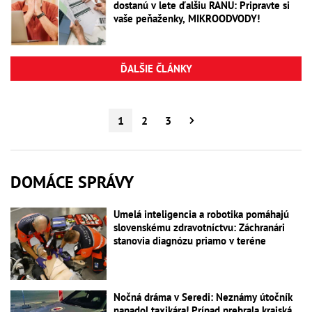
dostanú v lete ďalšiu RANU: Pripravte si
vaše peňaženky, MIKROODVODY!
ĎALŠIE ČLÁNKY
1
2
3
DOMÁCE SPRÁVY
Umelá inteligencia a robotika pomáhajú
slovenskému zdravotníctvu: Záchranári
stanovia diagnózu priamo v teréne
Nočná dráma v Seredi: Neznámy útočník
napadol taxikára! Prípad prebrala krajská