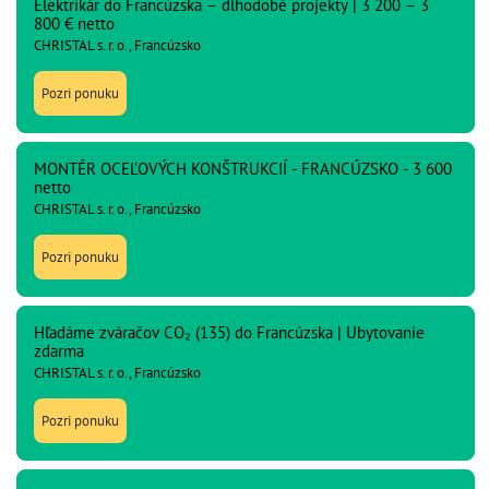
Elektrikár do Francúzska – dlhodobé projekty | 3 200 – 3
800 € netto
CHRISTAL s. r. o., Francúzsko
Pozri ponuku
MONTÉR OCEĽOVÝCH KONŠTRUKCIÍ - FRANCÚZSKO - 3 600
netto
CHRISTAL s. r. o., Francúzsko
Pozri ponuku
Hľadáme zváračov CO₂ (135) do Francúzska | Ubytovanie
zdarma
CHRISTAL s. r. o., Francúzsko
Pozri ponuku