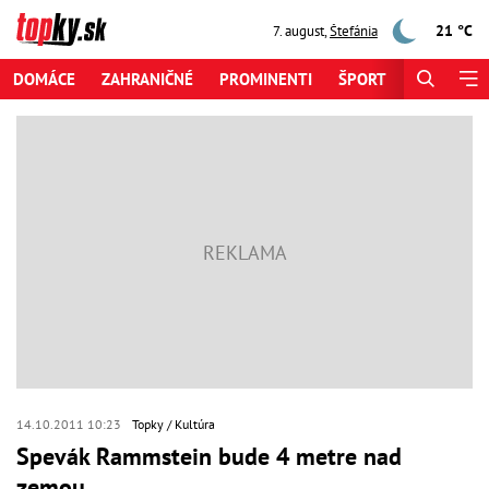
21 °C
7. august
,
Štefánia
DOMÁCE
ZAHRANIČNÉ
PROMINENTI
ŠPORT
ZAUJÍMAV
14.10.2011 10:23
Topky
Kultúra
Spevák Rammstein bude 4 metre nad
zemou