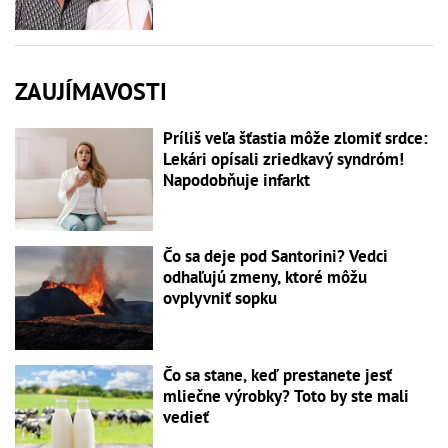
ZAUJÍMAVOSTI
Príliš veľa šťastia môže zlomiť srdce:
Lekári opísali zriedkavý syndróm!
Napodobňuje infarkt
Čo sa deje pod Santorini? Vedci
odhaľujú zmeny, ktoré môžu
ovplyvniť sopku
Čo sa stane, keď prestanete jesť
mliečne výrobky? Toto by ste mali
vedieť