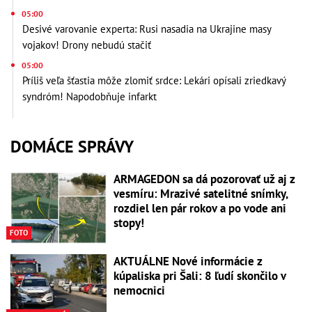
05:00
Desivé varovanie experta: Rusi nasadia na Ukrajine masy
vojakov! Drony nebudú stačiť
05:00
Príliš veľa šťastia môže zlomiť srdce: Lekári opísali zriedkavý
syndróm! Napodobňuje infarkt
DOMÁCE SPRÁVY
ARMAGEDON sa dá pozorovať už aj z
vesmíru: Mrazivé satelitné snímky,
rozdiel len pár rokov a po vode ani
stopy!
FOTO
AKTUÁLNE Nové informácie z
kúpaliska pri Šali: 8 ľudí skončilo v
nemocnici