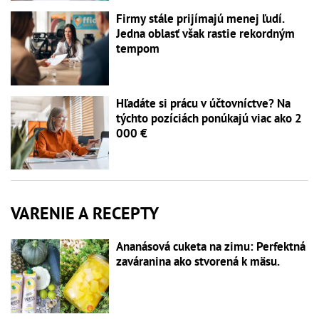
Firmy stále prijímajú menej ľudí.
Jedna oblasť však rastie rekordným
tempom
Hľadáte si prácu v účtovníctve? Na
týchto pozíciách ponúkajú viac ako 2
000 €
VARENIE A RECEPTY
Ananásová cuketa na zimu: Perfektná
zaváranina ako stvorená k mäsu.