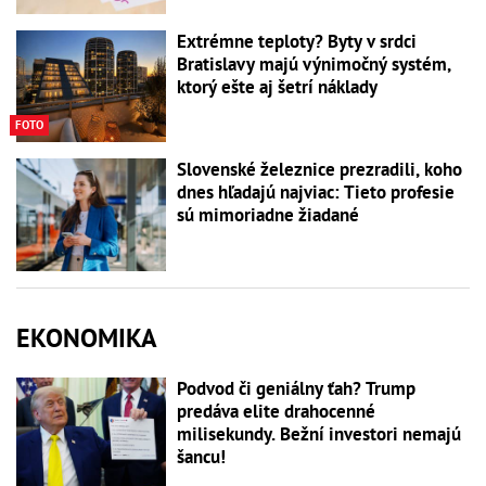
Extrémne teploty? Byty v srdci
Bratislavy majú výnimočný systém,
ktorý ešte aj šetrí náklady
FOTO
Slovenské železnice prezradili, koho
dnes hľadajú najviac: Tieto profesie
sú mimoriadne žiadané
EKONOMIKA
Podvod či geniálny ťah? Trump
predáva elite drahocenné
milisekundy. Bežní investori nemajú
šancu!