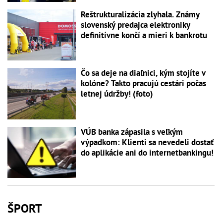
Reštrukturalizácia zlyhala. Známy
slovenský predajca elektroniky
definitívne končí a mieri k bankrotu
Čo sa deje na diaľnici, kým stojíte v
kolóne? Takto pracujú cestári počas
letnej údržby! (foto)
VÚB banka zápasila s veľkým
výpadkom: Klienti sa nevedeli dostať
do aplikácie ani do internetbankingu!
ŠPORT