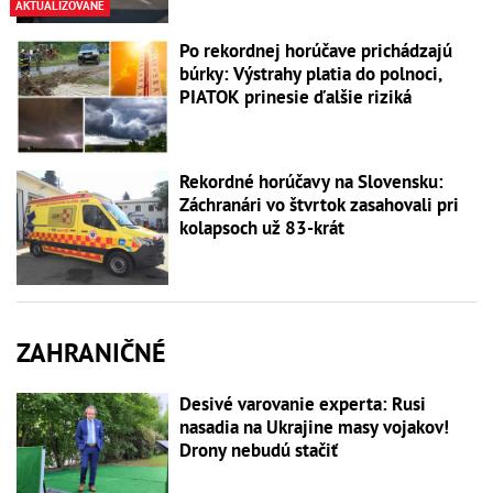
AKTUALIZOVANÉ
Po rekordnej horúčave prichádzajú
búrky: Výstrahy platia do polnoci,
PIATOK prinesie ďalšie riziká
Rekordné horúčavy na Slovensku:
Záchranári vo štvrtok zasahovali pri
kolapsoch už 83-krát
ZAHRANIČNÉ
Desivé varovanie experta: Rusi
nasadia na Ukrajine masy vojakov!
Drony nebudú stačiť