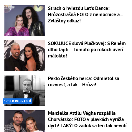
Strach o hviezdu Let's Dance:
Hrôzostrašná FOTO z nemocnice a...
Zvláštny odkaz!
ŠOKUJÚCE slová Plačkovej: S Reném
dlho tajili... Tomuto po rokoch uverí
málokto!
Peklo českého herca: Odmietol sa
rozviesť, a tak... Hrôza!
128 FB INTERAKCIÍ
Manželka Attilu Végha rozpálila
Chorvátsko: FOTO v plavkách vyráža
dych! TAKÝTO zadok sa len tak nevidí