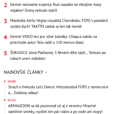
Desivé varovanie experta: Rusi nasadia na Ukrajine masy
vojakov! Drony nebudú stačiť
Manželka Attilu Végha rozpálila Chorvátsko: FOTO v plavkách
vyráža dych! TAKÝTO zadok sa len tak nevidí
Desivé VIDEO len pre silné žalúdky: Chlapca zabilo na
priechode auto! Telo našli o 150 metrov ďalej
ŠOKUJÚCE slová Plačkovej: S Reném dlho tajili... Tomuto po
rokoch uverí málokto!
NAJNOVŠIE ČLÁNKY
06:00
Strach o hviezdu Let's Dance: Hrôzostrašná FOTO z nemocnice
a... Zvláštny odkaz!
05:55
ARMAGEDON sa dá pozorovať už aj z vesmíru: Mrazivé
satelitné snímky, rozdiel len pár rokov a po vode ani stopy!