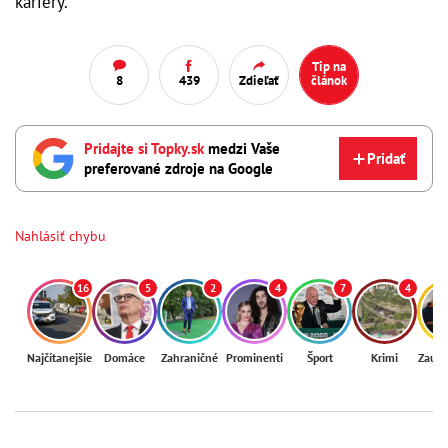
kariéry.
Tip na
8
439
Zdieľať
článok
Pridajte si Topky.sk
medzi Vaše
Pridať
preferované zdroje na Google
Nahlásiť chybu
16
5
2
4
7
4
Najčítanejšie
Domáce
Zahraničné
Prominenti
Šport
Krimi
Zaují