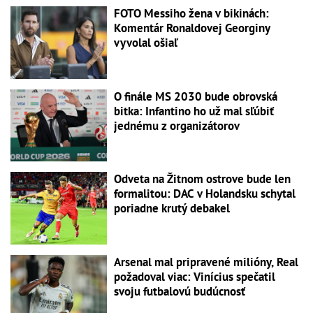
FOTO Messiho žena v bikinách:
Komentár Ronaldovej Georginy
vyvolal ošiaľ
O finále MS 2030 bude obrovská
bitka: Infantino ho už mal sľúbiť
jednému z organizátorov
Odveta na Žitnom ostrove bude len
formalitou: DAC v Holandsku schytal
poriadne krutý debakel
Arsenal mal pripravené milióny, Real
požadoval viac: Vinícius spečatil
svoju futbalovú budúcnosť