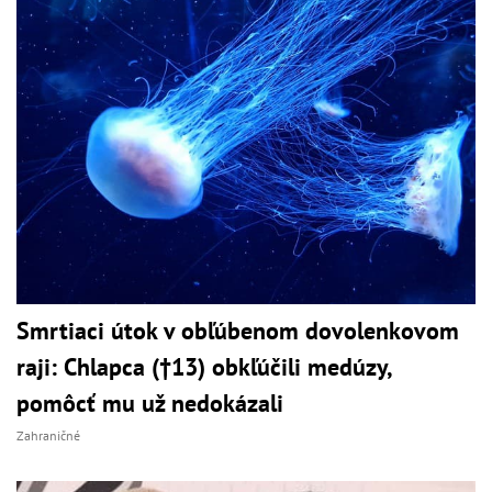
Smrtiaci útok v obľúbenom dovolenkovom
raji: Chlapca (†13) obkľúčili medúzy,
pomôcť mu už nedokázali
Zahraničné