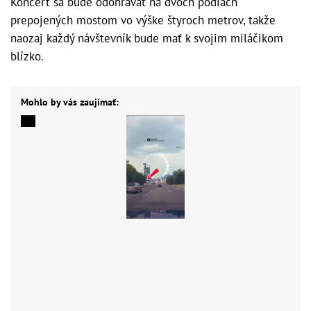
Koncert sa bude odohrávať na dvoch pódiách
prepojených mostom vo výške štyroch metrov, takže
naozaj každý návštevník bude mať k svojim miláčikom
blízko.
Mohlo by vás zaujímať: