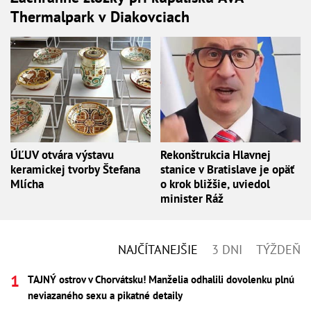
Thermalpark v Diakovciach
ÚĽUV otvára výstavu
Rekonštrukcia Hlavnej
keramickej tvorby Štefana
stanice v Bratislave je opäť
Mlícha
o krok bližšie, uviedol
minister Ráž
NAJČÍTANEJŠIE
3 DNI
TÝŽDEŇ
TAJNÝ ostrov v Chorvátsku! Manželia odhalili dovolenku plnú
neviazaného sexu a pikatné detaily