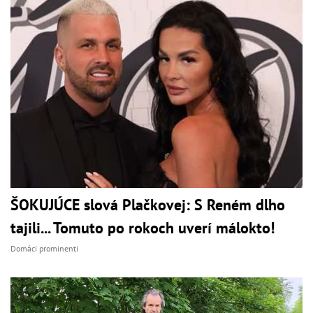
ŠOKUJÚCE slová Plačkovej: S Reném dlho
tajili... Tomuto po rokoch uverí málokto!
Domáci prominenti