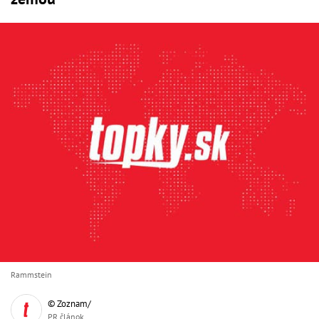
Rammstein
© Zoznam/
PR článok