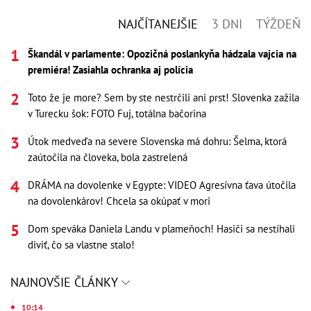
NAJČÍTANEJŠIE
3 DNI
TÝŽDEŇ
Škandál v parlamente: Opozičná poslankyňa hádzala vajcia na
premiéra! Zasiahla ochranka aj polícia
Toto že je more? Sem by ste nestrčili ani prst! Slovenka zažila
v Turecku šok: FOTO Fuj, totálna bačorina
Útok medveďa na severe Slovenska má dohru: Šelma, ktorá
zaútočila na človeka, bola zastrelená
DRÁMA na dovolenke v Egypte: VIDEO Agresívna ťava útočila
na dovolenkárov! Chcela sa okúpať v mori
Dom speváka Daniela Landu v plameňoch! Hasiči sa nestíhali
diviť, čo sa vlastne stalo!
NAJNOVŠIE ČLÁNKY
10:14