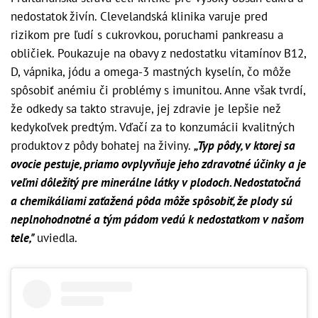
nedostatok živín. Clevelandská klinika varuje pred
rizikom pre ľudí s cukrovkou, poruchami pankreasu a
obličiek. Poukazuje na obavy z nedostatku vitamínov B12,
D, vápnika, jódu a omega-3 mastných kyselín, čo môže
spôsobiť anémiu či problémy s imunitou. Anne však tvrdí,
že odkedy sa takto stravuje, jej zdravie je lepšie než
kedykoľvek predtým. Vďačí za to konzumácii kvalitných
produktov z pôdy bohatej na živiny.
„Typ pôdy, v ktorej sa
ovocie pestuje, priamo ovplyvňuje jeho zdravotné účinky a je
veľmi dôležitý pre minerálne látky v plodoch. Nedostatočná
a chemikáliami zaťažená pôda môže spôsobiť, že plody sú
neplnohodnotné a tým pádom vedú k nedostatkom v našom
tele,"
uviedla.