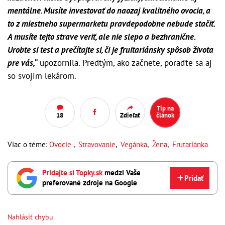
mentálne. Musíte investovať do naozaj kvalitného ovocia, a
to z miestneho supermarketu pravdepodobne nebude stačiť.
A musíte tejto strave veriť, ale nie slepo a bezhranične.
Urobte si test a prečítajte si, či je fruitariánsky spôsob života
pre vás,“
upozornila. Predtým, ako začnete, poraďte sa aj
so svojim lekárom.
Tip na
18
Zdieľať
článok
Viac o téme:
Ovocie
,
Stravovanie
,
Vegánka
,
Žena
,
Frutariánka
Pridajte si Topky.sk
medzi Vaše
Pridať
preferované zdroje na Google
Nahlásiť chybu