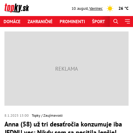
26 °C
10. august
,
Vavrinec
DOMÁCE
ZAHRANIČNÉ
PROMINENTI
ŠPORT
ZAUJÍMAV
8.1.2025 15:00
Topky
Zaujímavosti
Anna (58) už tri desaťročia konzumuje iba
JEDNU vec: Nikdy som sa necítila lepšie!