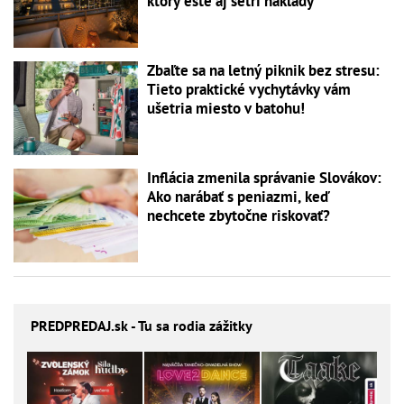
ktorý ešte aj šetrí náklady
Zbaľte sa na letný piknik bez stresu:
Tieto praktické vychytávky vám
ušetria miesto v batohu!
Inflácia zmenila správanie Slovákov:
Ako narábať s peniazmi, keď
nechcete zbytočne riskovať?
PREDPREDAJ
.sk - Tu sa rodia zážitky