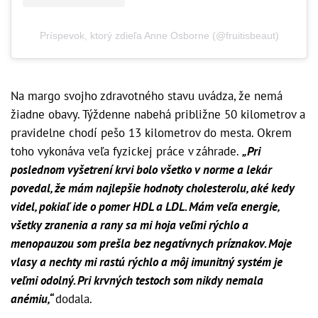
Príspevok, ktorý zdieľa Anne Osborne (@fruitisbeaut)
Na margo svojho zdravotného stavu uvádza, že nemá
žiadne obavy. Týždenne nabehá približne 50 kilometrov a
pravidelne chodí pešo 13 kilometrov do mesta. Okrem
toho vykonáva veľa fyzickej práce v záhrade.
„Pri
poslednom vyšetrení krvi bolo všetko v norme a lekár
povedal, že mám najlepšie hodnoty cholesterolu, aké kedy
videl, pokiaľ ide o pomer HDL a LDL. Mám veľa energie,
všetky zranenia a rany sa mi hoja veľmi rýchlo a
menopauzou som prešla bez negatívnych príznakov. Moje
vlasy a nechty mi rastú rýchlo a môj imunitný systém je
veľmi odolný. Pri krvných testoch som nikdy nemala
anémiu,“
dodala.