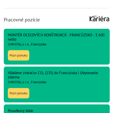
Pracovné pozície
MONTÉR OCEĽOVÝCH KONŠTRUKCIÍ - FRANCÚZSKO - 3 600
netto
CHRISTAL s. r. o., Francúzsko
Pozri ponuku
Hľadáme zváračov CO₂ (135) do Francúzska | Ubytovanie
zdarma
CHRISTAL s. r. o., Francúzsko
Pozri ponuku
Posudkový lekár