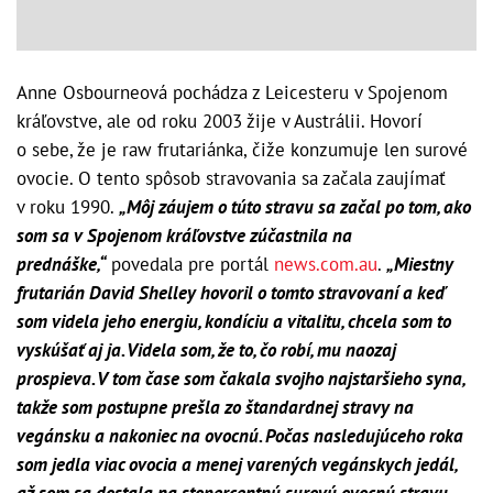
Anne Osbourneová pochádza z Leicesteru v Spojenom
kráľovstve, ale od roku 2003 žije v Austrálii. Hovorí
o sebe, že je raw frutariánka, čiže konzumuje len surové
ovocie. O tento spôsob stravovania sa začala zaujímať
v roku 1990.
„Môj záujem o túto stravu sa začal po tom, ako
som sa v Spojenom kráľovstve zúčastnila na
prednáške,“
povedala pre portál
news.com.au
.
„Miestny
frutarián David Shelley hovoril o tomto stravovaní a keď
som videla jeho energiu, kondíciu a vitalitu, chcela som to
vyskúšať aj ja. Videla som, že to, čo robí, mu naozaj
prospieva. V tom čase som čakala svojho najstaršieho syna,
takže som postupne prešla zo štandardnej stravy na
vegánsku a nakoniec na ovocnú. Počas nasledujúceho roka
som jedla viac ovocia a menej varených vegánskych jedál,
až som sa dostala na stopercentnú surovú ovocnú stravu.