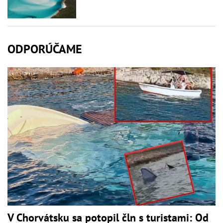
ODPORÚČAME
V Chorvátsku sa potopil čln s turistami: Od