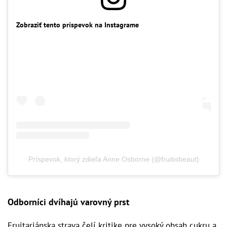
Zobraziť tento príspevok na Instagrame
Príspevok, ktorý zdieľa Anne Osborne (@fruitisbeaut)
Odborníci dvíhajú varovný prst
Fruitariánska strava čelí kritike pre vysoký obsah cukru a