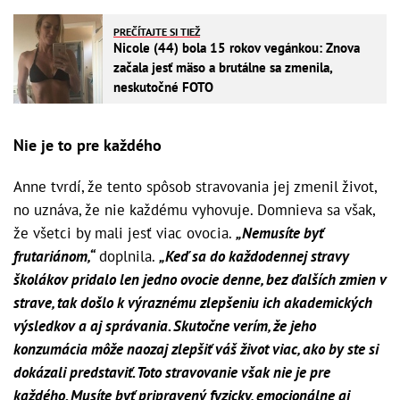
PREČÍTAJTE SI TIEŽ
Nicole (44) bola 15 rokov vegánkou: Znova
začala jesť mäso a brutálne sa zmenila,
neskutočné FOTO
Nie je to pre každého
Anne tvrdí, že tento spôsob stravovania jej zmenil život,
no uznáva, že nie každému vyhovuje. Domnieva sa však,
že všetci by mali jesť viac ovocia.
„Nemusíte byť
frutariánom,“
doplnila.
„Keď sa do každodennej stravy
školákov pridalo len jedno ovocie denne, bez ďalších zmien v
strave, tak došlo k výraznému zlepšeniu ich akademických
výsledkov a aj správania. Skutočne verím, že jeho
konzumácia môže naozaj zlepšiť váš život viac, ako by ste si
dokázali predstaviť. Toto stravovanie však nie je pre
každého. Musíte byť pripravený fyzicky, emocionálne aj