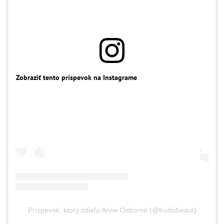
Zobraziť tento príspevok na Instagrame
Príspevok, ktorý zdieľa Anne Osborne (@fruitisbeaut)