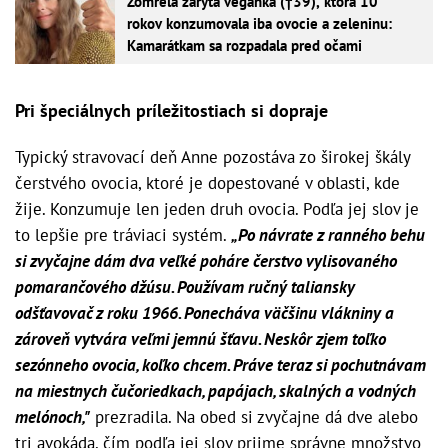
Zomrela zarytá vegánka (†39), ktorá 10
rokov konzumovala iba ovocie a zeleninu:
Kamarátkam sa rozpadala pred očami
Pri špeciálnych príležitostiach si dopraje
Typický stravovací deň Anne pozostáva zo širokej škály
čerstvého ovocia, ktoré je dopestované v oblasti, kde
žije. Konzumuje len jeden druh ovocia. Podľa jej slov je
to lepšie pre tráviaci systém.
„Po návrate z ranného behu
si zvyčajne dám dva veľké poháre čerstvo vylisovaného
pomarančového džúsu. Používam ručný taliansky
odšťavovač z roku 1966. Ponecháva väčšinu vlákniny a
zároveň vytvára veľmi jemnú šťavu. Neskôr zjem toľko
sezónneho ovocia, koľko chcem. Práve teraz si pochutnávam
na miestnych čučoriedkach, papájach, skalných a vodných
melónoch,"
prezradila. Na obed si zvyčajne dá dve alebo
tri avokáda, čím podľa jej slov prijme správne množstvo