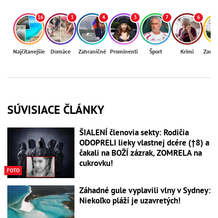
16
3
4
3
7
6
Najčítanejšie
Domáce
Zahraničné
Prominenti
Šport
Krimi
Zaují
SÚVISIACE ČLÁNKY
ŠIALENÍ členovia sekty: Rodičia
ODOPRELI lieky vlastnej dcére (†8) a
čakali na BOŽÍ zázrak, ZOMRELA na
cukrovku!
FOTO
Záhadné gule vyplavili vlny v Sydney:
Niekoľko pláží je uzavretých!