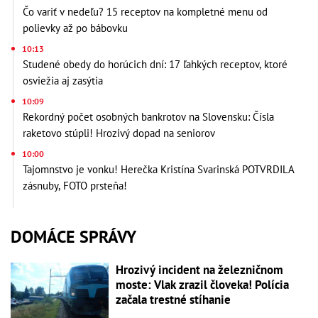
Čo variť v nedeľu? 15 receptov na kompletné menu od
polievky až po bábovku
10:13
Studené obedy do horúcich dní: 17 ľahkých receptov, ktoré
osviežia aj zasýtia
10:09
Rekordný počet osobných bankrotov na Slovensku: Čísla
raketovo stúpli! Hrozivý dopad na seniorov
10:00
Tajomnstvo je vonku! Herečka Kristína Svarinská POTVRDILA
zásnuby, FOTO prsteňa!
DOMÁCE SPRÁVY
Hrozivý incident na železničnom
moste: Vlak zrazil človeka! Polícia
začala trestné stíhanie