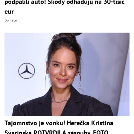
podpálili auto! Škody odhadujú na 30-tisíc
eur
Domáce
Tajomnstvo je vonku! Herečka Kristína
Svarinská POTVRDILA zásnuby, FOTO