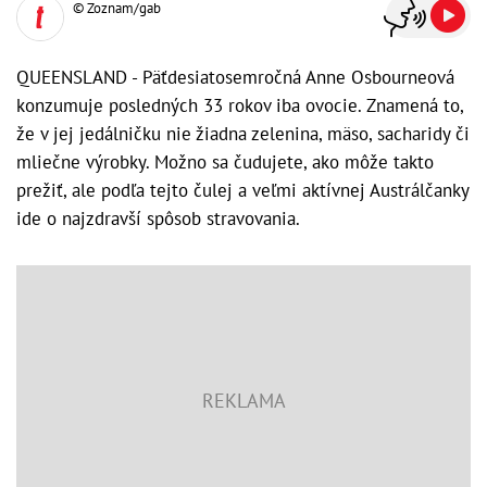
© Zoznam/gab
QUEENSLAND - Päťdesiatosemročná Anne Osbourneová
konzumuje posledných 33 rokov iba ovocie. Znamená to,
že v jej jedálničku nie žiadna zelenina, mäso, sacharidy či
mliečne výrobky. Možno sa čudujete, ako môže takto
prežiť, ale podľa tejto čulej a veľmi aktívnej Austrálčanky
ide o najzdravší spôsob stravovania.