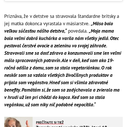
Priznáva, že v detstve sa stravovala štandardne britsky a
jej matka dokonca vyrastala v mäsiarstve.
„Mäso bolo
veľkou súčasťou nášho detstva,“
povedala.
„Moja mama
bola veľmi dobrá kuchárka a varila nám všetky jedlá. Otec
pestoval čerstvé ovocie a zeleninu vo svojej záhrade.
Stravovali sme sa dosť zdravo a konzumovali sme len veľmi
málo spracovaných potravín. Ale v deň, keď som ako 19-
ročná odišla z domu, som sa stala vegetariánkou. O rok
neskôr som sa vzdala všetkých živočíšnych produktov a
prijala som vegánstvo. Hneď som si všimla zdravotné
benefity. Pamätám si, že som sa zadýchavala a zvieralo ma
v hrudi už len pri chôdzi do kopca. Keď som sa stala
vegánkou, už som niky nič podobné nepocítila.“
PREČÍTAJTE SI TIEŽ