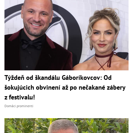
Týždeň od škandálu Gáboríkovcov: Od
šokujúcich obvinení až po nečakané zábery
z festivalu!
Domáci prominenti