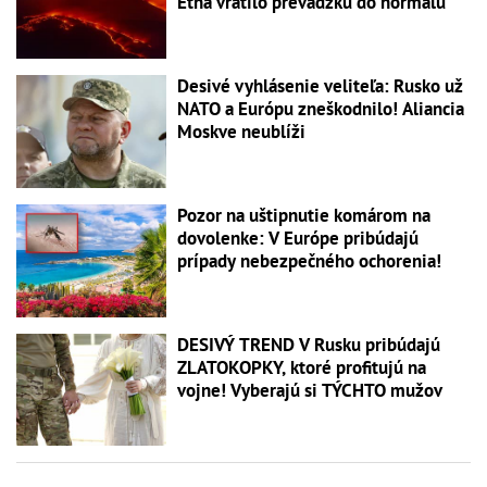
Etna vrátilo prevádzku do normálu
Desivé vyhlásenie veliteľa: Rusko už
NATO a Európu zneškodnilo! Aliancia
Moskve neublíži
Pozor na uštipnutie komárom na
dovolenke: V Európe pribúdajú
prípady nebezpečného ochorenia!
DESIVÝ TREND V Rusku pribúdajú
ZLATOKOPKY, ktoré profitujú na
vojne! Vyberajú si TÝCHTO mužov