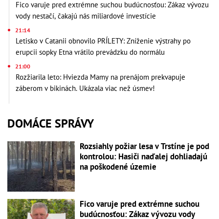
Fico varuje pred extrémne suchou budúcnosťou: Zákaz vývozu
vody nestačí, čakajú nás miliardové investície
21:14
Letisko v Catanii obnovilo PRÍLETY: Zníženie výstrahy po
erupcii sopky Etna vrátilo prevádzku do normálu
21:00
Rozžiarila leto: Hviezda Mamy na prenájom prekvapuje
záberom v bikinách. Ukázala viac než úsmev!
DOMÁCE SPRÁVY
Rozsiahly požiar lesa v Trstíne je pod
kontrolou: Hasiči naďalej dohliadajú
na poškodené územie
Fico varuje pred extrémne suchou
budúcnosťou: Zákaz vývozu vody