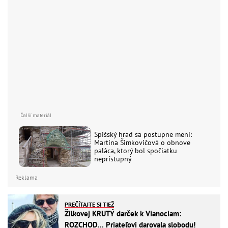
Spišský hrad sa postupne mení:
Martina Šimkovičová o obnove
paláca, ktorý bol spočiatku
neprístupný
Reklama
PREČÍTAJTE SI TIEŽ
Žilkovej KRUTÝ darček k Vianociam:
ROZCHOD... Priateľovi darovala slobodu!