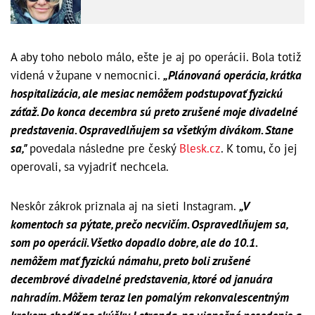
A aby toho nebolo málo, ešte je aj po operácii. Bola totiž
videná v župane v nemocnici.
„Plánovaná operácia, krátka
hospitalizácia, ale mesiac nemôžem podstupovať fyzickú
záťaž. Do konca decembra sú preto zrušené moje divadelné
predstavenia. Ospravedlňujem sa všetkým divákom. Stane
sa,"
povedala následne pre český
Blesk.cz
. K tomu, čo jej
operovali, sa vyjadriť nechcela.
Neskôr zákrok priznala aj na sieti Instagram.
„V
komentoch sa pýtate, prečo necvičím. Ospravedlňujem sa,
som po operácii. Všetko dopadlo dobre, ale do 10.1.
nemôžem mať fyzickú námahu, preto boli zrušené
decembrové divadelné predstavenia, ktoré od januára
nahradím. Môžem teraz len pomalým rekonvalescentným