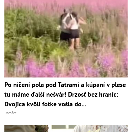
Po ničení pola pod Tatrami a kúpaní v plese
tu máme ďalší nešvár! Drzosť bez hraníc:
Dvojica kvôli fotke vošla do...
Domáce