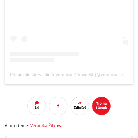
Príspevok, ktorý zdieľa Veronika Zilkova 😂 (@veronikazilkovazilkova)
Tip na
14
Zdieľať
článok
Viac o téme:
Veronika Žilková