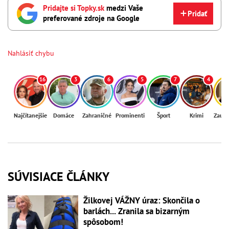
Pridajte si Topky.sk
medzi Vaše
Pridať
preferované zdroje na Google
Nahlásiť chybu
16
3
6
5
7
4
Najčítanejšie
Domáce
Zahraničné
Prominenti
Šport
Krimi
Zaují
SÚVISIACE ČLÁNKY
Žilkovej VÁŽNY úraz: Skončila o
barlách... Zranila sa bizarným
spôsobom!