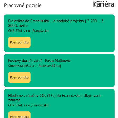
Pracovné pozície
Elektrikár do Francúzska – dlhodobé projekty | 3 200 – 3
800 € netto
CHRISTAL s. r. o., Francúzsko
Pozri ponuku
Poštový doručovateľ - Pošta Malinovo
Slovenská pošta, a.s., Bratislavský kraj
Pozri ponuku
Hľadáme zváračov CO₂ (135) do Francúzska | Ubytovanie
zdarma
CHRISTAL s. r. o., Francúzsko
Pozri ponuku