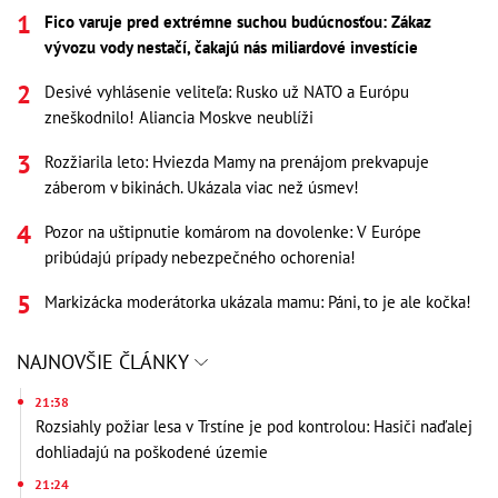
Fico varuje pred extrémne suchou budúcnosťou: Zákaz
vývozu vody nestačí, čakajú nás miliardové investície
Desivé vyhlásenie veliteľa: Rusko už NATO a Európu
zneškodnilo! Aliancia Moskve neublíži
Rozžiarila leto: Hviezda Mamy na prenájom prekvapuje
záberom v bikinách. Ukázala viac než úsmev!
Pozor na uštipnutie komárom na dovolenke: V Európe
pribúdajú prípady nebezpečného ochorenia!
Markizácka moderátorka ukázala mamu: Páni, to je ale kočka!
NAJNOVŠIE ČLÁNKY
21:38
Rozsiahly požiar lesa v Trstíne je pod kontrolou: Hasiči naďalej
dohliadajú na poškodené územie
21:24