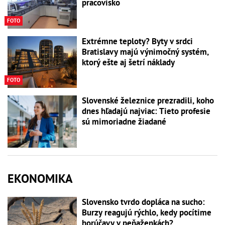
pracovisko
FOTO
Extrémne teploty? Byty v srdci
Bratislavy majú výnimočný systém,
ktorý ešte aj šetrí náklady
FOTO
Slovenské železnice prezradili, koho
dnes hľadajú najviac: Tieto profesie
sú mimoriadne žiadané
EKONOMIKA
Slovensko tvrdo dopláca na sucho:
Burzy reagujú rýchlo, kedy pocítime
horúčavy v peňaženkách?