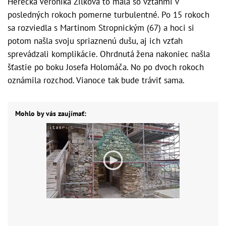
Herečka Veronika Žilková to mala so vzťahmi v
posledných rokoch pomerne turbulentné. Po 15 rokoch
sa rozviedla s Martinom Stropnickým (67) a hoci si
potom našla svoju spriaznenú dušu, aj ich vzťah
sprevádzali komplikácie. Ohrdnutá žena nakoniec našla
šťastie po boku Josefa Holomáča. No po dvoch rokoch
oznámila rozchod. Vianoce tak bude tráviť sama.
Mohlo by vás zaujímať: