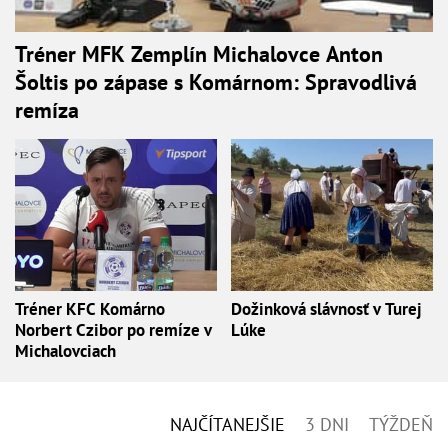
Tréner MFK Zemplín Michalovce Anton
Šoltis po zápase s Komárnom: Spravodlivá
remíza
Tréner KFC Komárno
Dožinková slávnosť v Turej
Norbert Czibor po remíze v
Lúke
Michalovciach
NAJČÍTANEJŠIE
3 DNI
TÝŽDEŇ