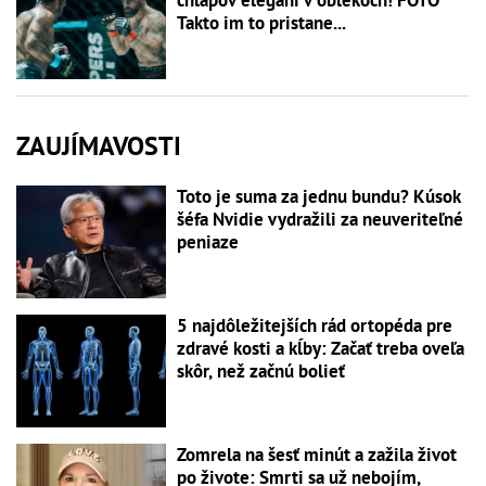
chlapov elegáni v oblekoch! FOTO
Takto im to pristane...
ZAUJÍMAVOSTI
Toto je suma za jednu bundu? Kúsok
šéfa Nvidie vydražili za neuveriteľné
peniaze
5 najdôležitejších rád ortopéda pre
zdravé kosti a kĺby: Začať treba oveľa
skôr, než začnú bolieť
Zomrela na šesť minút a zažila život
po živote: Smrti sa už nebojím,