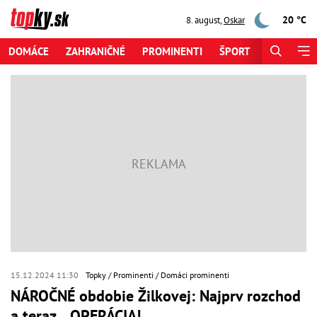
20 °C
8. august
,
Oskar
DOMÁCE
ZAHRANIČNÉ
PROMINENTI
ŠPORT
ZAUJÍMAV
15.12.2024 11:30
Topky
Prominenti
Domáci prominenti
NÁROČNÉ obdobie Žilkovej: Najprv rozchod
a teraz... OPERÁCIA!