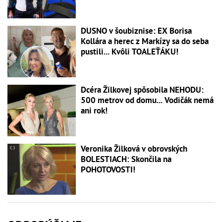
DUSNO v šoubiznise: EX Borisa
Kollára a herec z Markízy sa do seba
pustili... Kvôli TOALEŤÁKU!
Dcéra Žilkovej spôsobila NEHODU:
500 metrov od domu... Vodičák nemá
ani rok!
Veronika Žilková v obrovských
BOLESTIACH: Skončila na
POHOTOVOSTI!