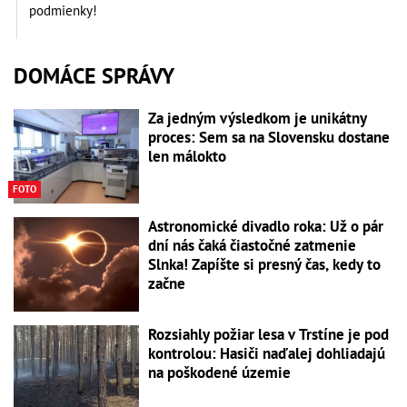
podmienky!
DOMÁCE SPRÁVY
Za jedným výsledkom je unikátny
proces: Sem sa na Slovensku dostane
len málokto
FOTO
Astronomické divadlo roka: Už o pár
dní nás čaká čiastočné zatmenie
Slnka! Zapíšte si presný čas, kedy to
začne
Rozsiahly požiar lesa v Trstíne je pod
kontrolou: Hasiči naďalej dohliadajú
na poškodené územie