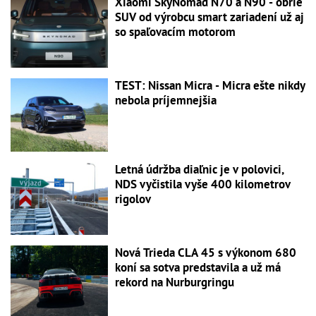
Xiaomi SkyNomad N70 a N90 - obrie
SUV od výrobcu smart zariadení už aj
so spaľovacím motorom
TEST: Nissan Micra - Micra ešte nikdy
nebola príjemnejšia
Letná údržba diaľnic je v polovici,
NDS vyčistila vyše 400 kilometrov
rigolov
Nová Trieda CLA 45 s výkonom 680
koní sa sotva predstavila a už má
rekord na Nurburgringu