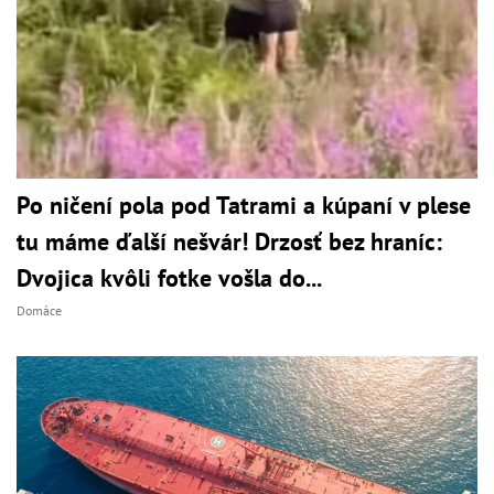
Po ničení pola pod Tatrami a kúpaní v plese
tu máme ďalší nešvár! Drzosť bez hraníc:
Dvojica kvôli fotke vošla do...
Domáce