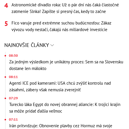
Astronomické divadlo roka: Už o pár dní nás čaká čiastočné
zatmenie Slnka! Zapíšte si presný čas, kedy to začne
Fico varuje pred extrémne suchou budúcnosťou: Zákaz
vývozu vody nestačí, čakajú nás miliardové investície
NAJNOVŠIE ČLÁNKY
08:30
Za jedným výsledkom je unikátny proces: Sem sa na Slovensku
dostane len málokto
08:11
Agenti ICE pod kamerami: USA chcú zvýšiť kontrolu nad
zásahmi, zábery však nemusia zverejniť
07:29
Turecko láka Egypt do novej obrannej aliancie: K trojici krajín
sa môže pridať ďalšia veľmoc
07:11
Irán pritvrdzuje: Obnovenie plavby cez Hormuz má svoje