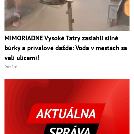
MIMORIADNE Vysoké Tatry zasiahli silné
búrky a prívalové dažde: Voda v mestách sa
valí ulicami!
Domáce