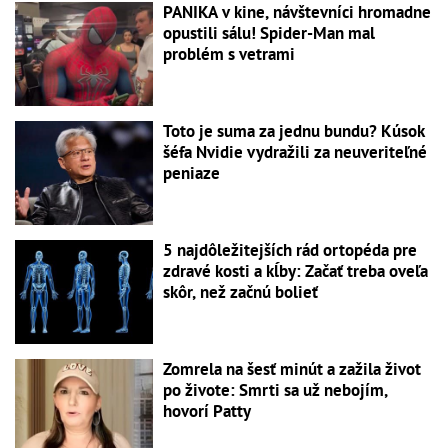
PANIKA v kine, návštevníci hromadne
opustili sálu! Spider-Man mal
problém s vetrami
Toto je suma za jednu bundu? Kúsok
šéfa Nvidie vydražili za neuveriteľné
peniaze
5 najdôležitejších rád ortopéda pre
zdravé kosti a kĺby: Začať treba oveľa
skôr, než začnú bolieť
Zomrela na šesť minút a zažila život
po živote: Smrti sa už nebojím,
hovorí Patty