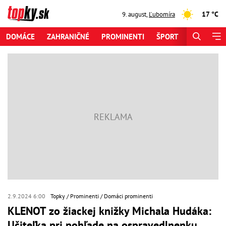
17 °C
9. august
,
Ľubomíra
DOMÁCE
ZAHRANIČNÉ
PROMINENTI
ŠPORT
ZAUJÍMAV
2.9.2024 6:00
Topky
Prominenti
Domáci prominenti
KLENOT zo žiackej knižky Michala Hudáka:
Učiteľka pri pohľade na ospravedlnenku