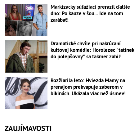
Markizácky súťažiaci prerazil ďalšie
dno: Po kauze v šou... Ide na tom
zarábať!
Dramatické chvíle pri nakrúcaní
kultovej komédie: Horolezec "tatínek
do polepšovny" sa takmer zabil!
Rozžiarila leto: Hviezda Mamy na
prenájom prekvapuje záberom v
bikinách. Ukázala viac než úsmev!
ZAUJÍMAVOSTI