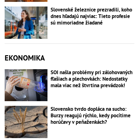
Slovenské železnice prezradili, koho
dnes hľadajú najviac: Tieto profesie
sú mimoriadne žiadané
EKONOMIKA
SOI našla problémy pri zálohovaných
fľašiach a plechovkách: Nedostatky
mala viac než štvrtina prevádzok!
Slovensko tvrdo dopláca na sucho:
Burzy reagujú rýchlo, kedy pocítime
horúčavy v peňaženkách?