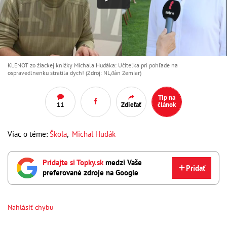
KLENOT zo žiackej knižky Michala Hudáka: Učiteľka pri pohľade na
ospravedlnenku stratila dych! (Zdroj: NL/Ján Zemiar)
Tip na
11
Zdieľať
článok
Viac o téme:
Škola
,
Michal Hudák
Pridajte si Topky.sk
medzi Vaše
Pridať
preferované zdroje na Google
Nahlásiť chybu