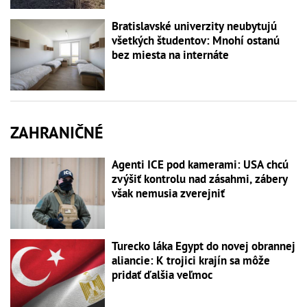
Bratislavské univerzity neubytujú
všetkých študentov: Mnohí ostanú
bez miesta na internáte
ZAHRANIČNÉ
Agenti ICE pod kamerami: USA chcú
zvýšiť kontrolu nad zásahmi, zábery
však nemusia zverejniť
Turecko láka Egypt do novej obrannej
aliancie: K trojici krajín sa môže
pridať ďalšia veľmoc