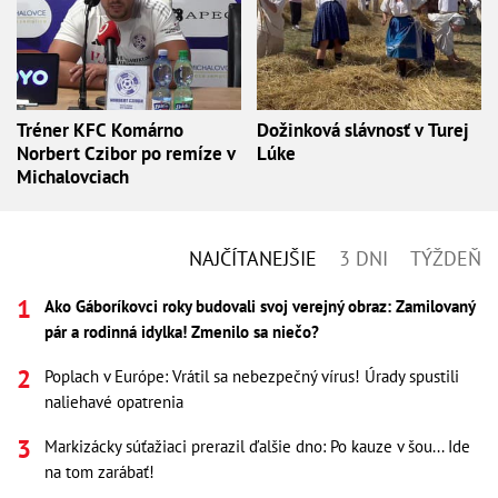
Tréner KFC Komárno
Dožinková slávnosť v Turej
Norbert Czibor po remíze v
Lúke
Michalovciach
NAJČÍTANEJŠIE
3 DNI
TÝŽDEŇ
Ako Gáboríkovci roky budovali svoj verejný obraz: Zamilovaný
pár a rodinná idylka! Zmenilo sa niečo?
Poplach v Európe: Vrátil sa nebezpečný vírus! Úrady spustili
naliehavé opatrenia
Markizácky súťažiaci prerazil ďalšie dno: Po kauze v šou... Ide
na tom zarábať!