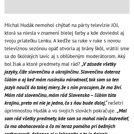
Michal Hudák nemohol chýbať na párty televízie JOJ,
ktorá sa niesla v znamení bielej farby a kde doviedol aj
svoju priateľku Lenku. A keďže sa ruke v ruke s novou
televíznou sezónou opäť otvoria aj brány škôl, vrátili sme
sa do školských lavíc aj s obľúbeným moderátorom. Aký
bol žiak a ktoré predmety mal rád?
„V zásade všetky
jazyky, čiže slovenčinu a ukrajinčinu. Slovenčinu doteraz
ľúbim a aj keď mám rusínsku národnosť, tak som sa ten
jazyk naučil do takej miery, že s ním pracujem, že ma živí.
Mám rád slovenčinu, mám rád Slovensko – ľúbim túto
krajinu, preto mi nie je jedno, čo s ňou bude ďalej,“
nešetrí
úprimnosťou Hudák a vo svojich slovách pokračuje.
„Mal
som rád všetky predmety, kde som sa mohol niečo dozvedieť,
čo ma obohacovalo a čo mi teraz pomáha pri bežných
rozhovoroch, dokonca aj v Inkognite a to je dejepis,