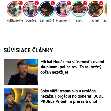
16
2
4
1
7
6
Najčítanejšie
Domáce
Zahraničné
Prominenti
Šport
Krimi
Zaují
SÚVISIACE ČLÁNKY
Michal Hudák má skúsenosť s dvomi
skupinami policajtov: To asi bežný
občan nezažije!
Šoko väčší trapas ako u urológa
nezažil, Forgáč si ho doberal: BUDE
PRDEL? Príbehmi prerazili dno!