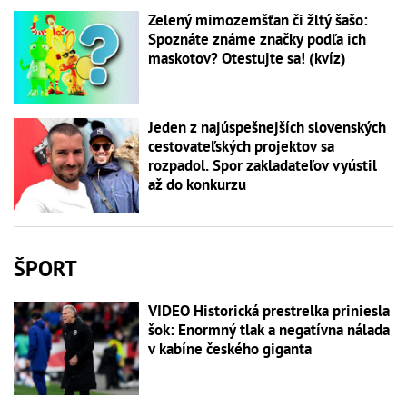
Zelený mimozemšťan či žltý šašo:
Spoznáte známe značky podľa ich
maskotov? Otestujte sa! (kvíz)
Jeden z najúspešnejších slovenských
cestovateľských projektov sa
rozpadol. Spor zakladateľov vyústil
až do konkurzu
ŠPORT
VIDEO Historická prestrelka priniesla
šok: Enormný tlak a negatívna nálada
v kabíne českého giganta