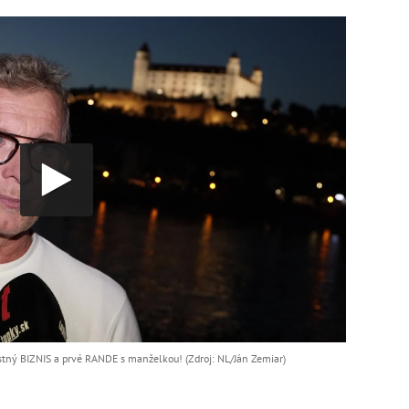
stný BIZNIS a prvé RANDE s manželkou! (Zdroj: NL/Ján Zemiar)