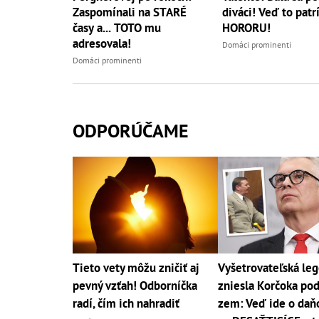
Zaspomínali na STARÉ
diváci! Veď to patr
časy a... TOTO mu
HORORU!
adresovala!
Domáci prominenti
Domáci prominenti
ODPORÚČAME
Tieto vety môžu zničiť aj
Vyšetrovateľská le
pevný vzťah! Odborníčka
zniesla Korčoka pod
radí, čím ich nahradiť
zem: Veď ide o daň