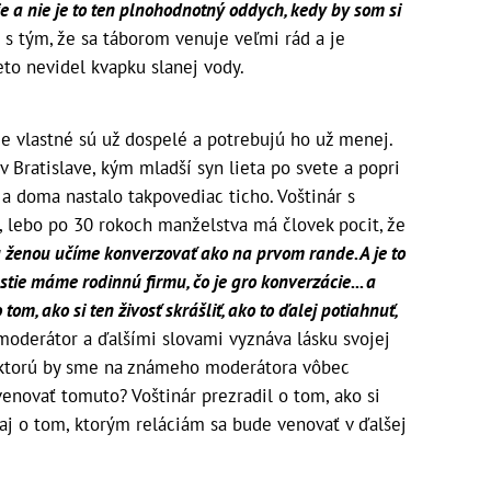
rie a nie je to ten plnohodnotný oddych, kedy by som si
s tým, že sa táborom venuje veľmi rád a je
eto nevidel kvapku slanej vody.
e vlastné sú už dospelé a potrebujú ho už menej.
 Bratislave, kým mladší syn lieta po svete a popri
a doma nastalo takpovediac ticho. Voštinár s
 lebo po 30 rokoch manželstva má človek pocit, že
u ženou učíme konverzovať ako na prvom rande. A je to
stie máme rodinnú firmu, čo je gro konverzácie... a
om, ako si ten živosť skrášliť, ako to ďalej potiahnuť,
moderátor a ďalšími slovami vyznáva lásku svojej
, ktorú by sme na známeho moderátora vôbec
venovať tomuto? Voštinár prezradil o tom, ako si
a aj o tom, ktorým reláciám sa bude venovať v ďalšej