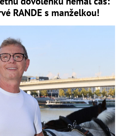
letnú dovolenku nemal čas:
prvé RANDE s manželkou!