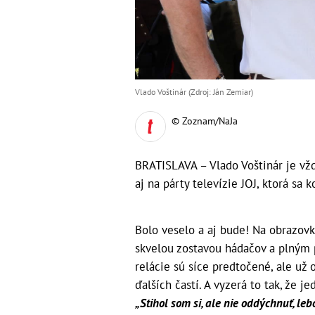
Vlado Voštinár (Zdroj: Ján Zemiar)
© Zoznam/NaJa
BRATISLAVA – Vlado Voštinár je vžd
aj na párty televízie JOJ, ktorá sa
Bolo veselo a aj bude! Na obrazovky
skvelou zostavou hádačov a plným p
relácie sú síce predtočené, ale už 
ďalších častí. A vyzerá to tak, že j
„Stihol som si, ale nie oddýchnuť, l