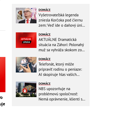
DOMÁCE
Vyšetrovateľská legenda
zniesla Korčoka pod čiernu
zem: Veď ide o daňový únik
za DESAŤTISÍCE a trestá sa
DOMÁCE
basou!
AKTUÁLNE Dramatická
situácia na Záhorí: Polonahý
muž sa vyhráža skokom zo
stožiara, vlaky cez stanicu
DOMÁCE
nepremávajú
Telefonát, ktorý môže
pripraviť rodinu o peniaze:
AI skopíruje hlas vašich
blízkych, odborníci radia
DOMÁCE
jednoduchý trik
NBS upozorňuje na
problémovú spoločnosť:
Po
Nemá oprávnenie, klienti sa
uje
vystavujú veľkému riziku