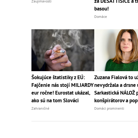
za DESAŤTISÍCE a tr
Zaujímavosti
basou!
Domáce
Šokujúce štatistiky z EÚ:
Zuzana Fialová to u
Fajčenie nás stojí MILIARDY
nevydržala a drsne 
eur ročne! Eurostat ukázal,
Sarkastická NÁLOŽ 
ako sú na tom Slováci
konšpirátorov a pop
Zahraničné
Domáci prominenti