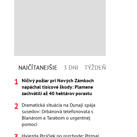
NAJČÍTANEJŠIE
3 DNI
TÝŽDEŇ
Ničivý požiar pri Nových Zámkoch
napáchal tisícové škody: Plamene
zachvátili až 40 hektárov porastu
Dramatická situácia na Dunaji spája
susedov: Orbánová telefonovala s
Blanárom a Tarabom o urgentnej
pomoci
Hviezda Prcičiek po rozchode: Priznal