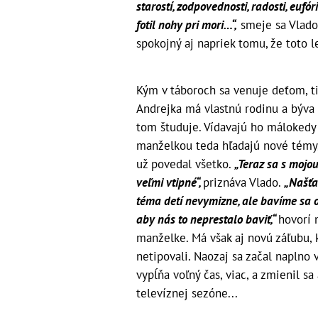
starostí, zodpovednosti, radosti, eufó
fotil nohy pri mori…“,
smeje sa Vlado 
spokojný aj napriek tomu, že toto l
Kým v táboroch sa venuje deťom, ti
Andrejka má vlastnú rodinu a býva v
tom študuje. Vídavajú ho málokedy 
manželkou teda hľadajú nové témy,
už povedal všetko.
„Teraz sa s mojo
veľmi vtipné“,
priznáva Vlado.
„Našťa
téma detí nevymizne, ale bavíme sa o t
aby nás to neprestalo baviť,“
hovorí 
manželke. Má však aj novú záľubu
netipovali. Naozaj sa začal naplno 
vypĺňa voľný čas, viac, a zmienil s
televíznej sezóne...