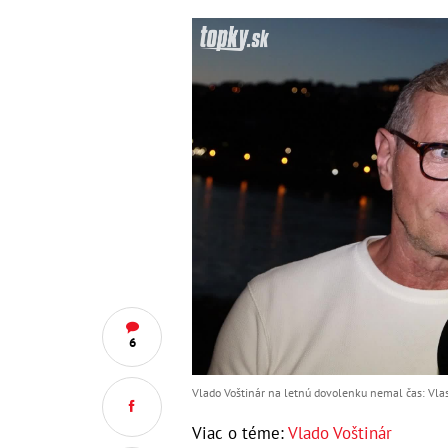
6
Vlado Voštinár na letnú dovolenku nemal čas: Vla
Viac o téme:
Vlado Voštinár