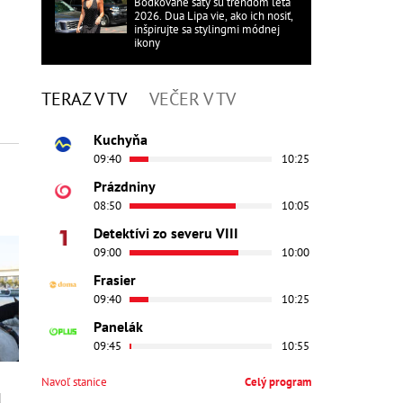
Bodkované šaty sú trendom leta
2026. Dua Lipa vie, ako ich nosiť,
inšpirujte sa stylingmi módnej
ikony
TERAZ V TV
VEČER V TV
Kuchyňa
09:40
10:25
Prázdniny
08:50
10:05
Detektívi zo severu VIII
09:00
10:00
Frasier
09:40
10:25
Panelák
09:45
10:55
Navoľ stanice
Celý program
d