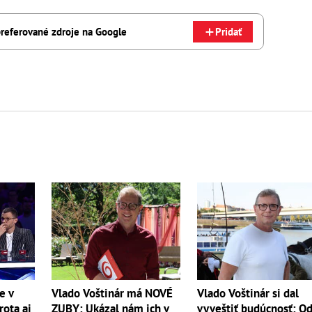
referované zdroje na Google
Pridať
e v
Vlado Voštinár má NOVÉ
Vlado Voštinár si dal
rota aj
ZUBY: Ukázal nám ich v
vyveštiť budúcnosť: O