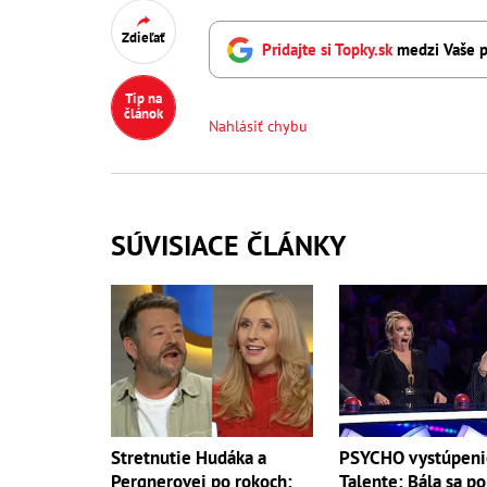
Zdieľať
Pridajte si Topky.sk
medzi Vaše p
Tip na
článok
Nahlásiť chybu
SÚVISIACE ČLÁNKY
Stretnutie Hudáka a
PSYCHO vystúpeni
Pergnerovej po rokoch:
Talente: Bála sa po