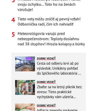
svoju úchylku... Toto ho na ženách
vzrušuje!
Tieto vety môžu zničiť aj pevný vzťah!
Odborníčka radí, čím ich nahradiť
Meteorológovia varujú pred
nebezpečenstvom: Teploty dosiahnu
nad 38 stupňov! Hrozia kolapsy a búrky
DOBRE VEDIEŤ
Cesta od odberu krvi až po
výsledok: Unikátny pohľad
do špičkového laboratória na
Slovensku
DOBRE VEDIEŤ
Zbaľte sa na letný piknik bez
stresu: Tieto praktické
vychytávky vám ušetria
miesto v batohu!
DOBRE VEDIEŤ
Inflácia zmenila správanie