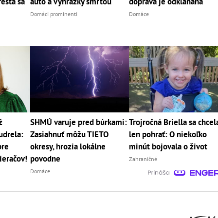
está sa
auto a vyhrážky smrťou
doprava je odklaňaná
Domáci prominenti
Domáce
ž
SHMÚ varuje pred búrkami:
Trojročná Briella sa chcel
udrela:
Zasiahnuť môžu TIETO
len pohrať: O niekoľko
pre
okresy, hrozia lokálne
minút bojovala o život
ieračov!
povodne
Zahraničné
Domáce