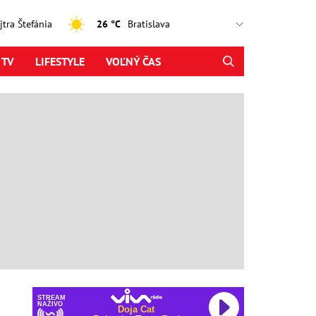
ajtra Štefánia
26 °C
 TV
LIFESTYLE
VOĽNÝ ČAS
STREAM
NAŽIVO
Doja Cat