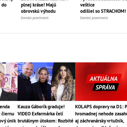
í do
plnej kráse! Majú
veštice
obrovskú výhodu
odišiel so STRACHOM!
Domáci prominenti
Domáci prominenti
genda
Kauza Gáborík graduje!
KOLAPS dopravy na D1: 
 čiernu
VIDEO Exfarmárka čelí
hromadnej nehode zasah
ový únik
brutálnym útokom: Rozbité
aj záchranársky vrtuľník,