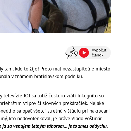
Vypočuť
článok
y tam, kde to žije! Preto mal nezastupiteľné miesto
 konala v známom bratislavskom podniku.
 televízie JOJ sa totiž čoskoro vráti Inkognito so
riehrštím vtipov či slovných prekáračiek. Nejaké
onedlho sa opäť všetci stretnú v štúdiu pri nakrúcaní
ediný, kto nedovolenkoval, je práve Vlado Voštinár.
ebo ja sa venujem letným táborom… je to zmes oddychu,