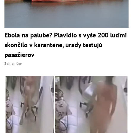
Ebola na palube? Plavidlo s vyše 200 ľuďmi
skončilo v karanténe, úrady testujú
pasažierov
Zahraničné