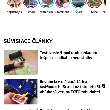
Najčítanejšie
Domáce
Zahraničné
Prominenti
Šport
Krimi
Zaují
SÚVISIACE ČLÁNKY
Testovanie 9 pod drobnohľadom:
Inšpekcia odhalila nedostatky
Revolúcia v reštauráciách a
fastfoodoch: Brusel už toto leto RUŠÍ
obľúbenú vec, na TOTO zabudnite!