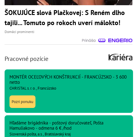
ŠOKUJÚCE slová Plačkovej: S Reném dlho
tajili... Tomuto po rokoch uverí málokto!
Domáci prominenti
Pracovné pozície
MONTÉR OCEĽOVÝCH KONŠTRUKCIÍ - FRANCÚZSKO - 3 600
netto
CHRISTAL s. r. o., Francúzsko
Pozri ponuku
Hľadáme brigádnika - poštový doručovateľ, Pošta
Hamuliakovo - odmena 6 € /hod
Slovenská pošta, a.s., Bratislavský kraj