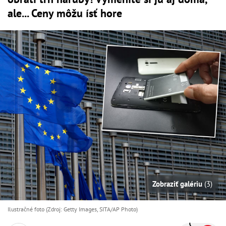
ale... Ceny môžu ísť hore
Zobraziť galériu
(3)
Ilustračné foto (Zdroj: Getty Images, SITA/AP Photo)