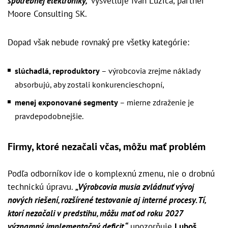
spotrebnej elektroniky,“
vysvetľuje Ivan Lužica, partner
Moore Consulting SK.
Dopad však nebude rovnaký pre všetky kategórie:
slúchadlá, reproduktory
– výrobcovia zrejme náklady
absorbujú, aby zostali konkurencieschopní,
menej exponované segmenty
– mierne zdraženie je
pravdepodobnejšie.
Firmy, ktoré nezačali včas, môžu mať problém
Podľa odborníkov ide o komplexnú zmenu, nie o drobnú
technickú úpravu.
„Výrobcovia musia zvládnuť vývoj
nových riešení, rozšírené testovanie aj interné procesy. Tí,
ktorí nezačali v predstihu, môžu mať od roku 2027
významný implementačný deficit,“
upozorňuje
Luboš