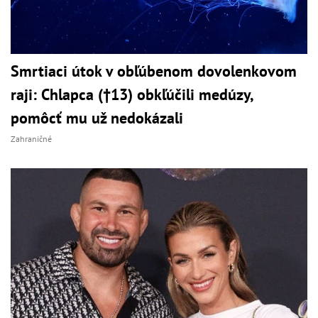
Smrtiaci útok v obľúbenom dovolenkovom
raji: Chlapca (†13) obkľúčili medúzy,
pomôcť mu už nedokázali
Zahraničné