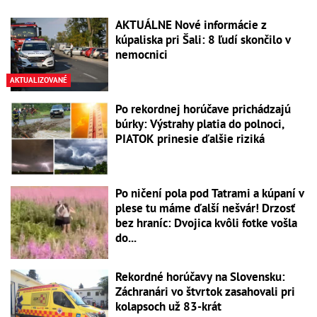
AKTUÁLNE Nové informácie z
kúpaliska pri Šali: 8 ľudí skončilo v
nemocnici
AKTUALIZOVANÉ
Po rekordnej horúčave prichádzajú
búrky: Výstrahy platia do polnoci,
PIATOK prinesie ďalšie riziká
Po ničení pola pod Tatrami a kúpaní v
plese tu máme ďalší nešvár! Drzosť
bez hraníc: Dvojica kvôli fotke vošla
do...
Rekordné horúčavy na Slovensku:
Záchranári vo štvrtok zasahovali pri
kolapsoch už 83-krát