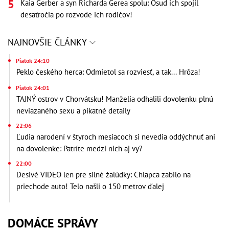
Kaia Gerber a syn Richarda Gerea spolu: Osud ich spojil
desaťročia po rozvode ich rodičov!
NAJNOVŠIE ČLÁNKY
Piatok 24:10
Peklo českého herca: Odmietol sa rozviesť, a tak... Hrôza!
Piatok 24:01
TAJNÝ ostrov v Chorvátsku! Manželia odhalili dovolenku plnú
neviazaného sexu a pikatné detaily
22:06
Ľudia narodení v štyroch mesiacoch si nevedia oddýchnuť ani
na dovolenke: Patríte medzi nich aj vy?
22:00
Desivé VIDEO len pre silné žalúdky: Chlapca zabilo na
priechode auto! Telo našli o 150 metrov ďalej
DOMÁCE SPRÁVY