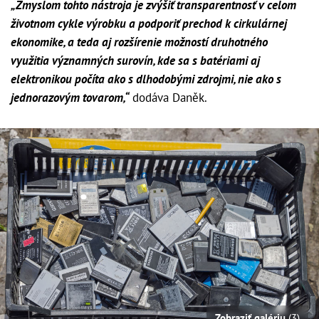
„Zmyslom tohto nástroja je zvýšiť transparentnosť v celom
životnom cykle výrobku a podporiť prechod k cirkulárnej
ekonomike, a teda aj rozšírenie možností druhotného
využitia významných surovín, kde sa s batériami aj
elektronikou počíta ako s dlhodobými zdrojmi, nie ako s
jednorazovým tovarom,“
dodáva Daněk.
Zobraziť galériu
(3)