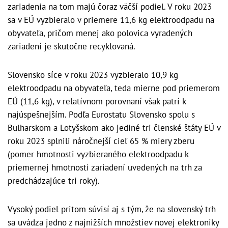
zariadenia na tom majú čoraz väčší podiel. V roku 2023
sa v EÚ vyzbieralo v priemere 11,6 kg elektroodpadu na
obyvateľa, pričom menej ako polovica vyradených
zariadení je skutočne recyklovaná.
Slovensko síce v roku 2023 vyzbieralo 10,9 kg
elektroodpadu na obyvateľa, teda mierne pod priemerom
EÚ (11,6 kg), v relatívnom porovnaní však patrí k
najúspešnejším. Podľa Eurostatu Slovensko spolu s
Bulharskom a Lotyšskom ako jediné tri členské štáty EÚ v
roku 2023 splnili náročnejší cieľ 65 % miery zberu
(pomer hmotnosti vyzbieraného elektroodpadu k
priemernej hmotnosti zariadení uvedených na trh za
predchádzajúce tri roky).
Vysoký podiel pritom súvisí aj s tým, že na slovenský trh
sa uvádza jedno z najnižších množstiev novej elektroniky