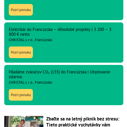
Pozri ponuku
Elektrikár do Francúzska – dlhodobé projekty | 3 200 – 3
800 € netto
CHRISTAL s. r. o., Francúzsko
Pozri ponuku
Hľadáme zváračov CO₂ (135) do Francúzska | Ubytovanie
zdarma
CHRISTAL s. r. o., Francúzsko
Pozri ponuku
Zbaľte sa na letný piknik bez stresu:
Tieto praktické vychytávky vám