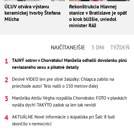
ÚĽUV otvára výstavu
Rekonštrukcia Hlavnej
keramickej tvorby Štefana
stanice v Bratislave je opäť
Mlícha
o krok bližšie, uviedol
minister Ráž
NAJČÍTANEJŠIE
3 DNI
TÝŽDEŇ
TAJNÝ ostrov v Chorvátsku! Manželia odhalili dovolenku plnú
neviazaného sexu a pikatné detaily
Desivé VIDEO len pre silné žalúdky: Chlapca zabilo na
priechode auto! Telo našli o 150 metrov ďalej
Manželka Attilu Végha rozpálila Chorvátsko: FOTO v plavkách
vyráža dych! TAKÝTO zadok sa len tak nevidí
AKTUÁLNE Nové informácie z kúpaliska pri Šali: 8 ľudí
skončilo v nemocnici