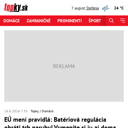
24 °C
7. august
,
Štefánia
DOMÁCE
ZAHRANIČNÉ
PROMINENTI
ŠPORT
ZAUJÍMAV
16.6.2026 7:35
Topky
Domáce
EÚ mení pravidlá: Batériová regulácia
obráti trh naruby! Vymeníte si ju aj doma,