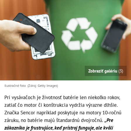
Zobraziť galériu
(3)
Ilustračné foto (Zdroj: Getty Images)
Pri vysávačoch je životnosť batérie len niekoľko rokov,
zatiaľ čo motor či konštrukcia vydržia výrazne dlhšie.
Značka Sencor napríklad poskytuje na motory 10‑ročnú
záruku, no batérie majú štandardnú dvojročnú.
„Pre
zákazníka je frustrujúce, keď prístroj funguje, ale kvôli