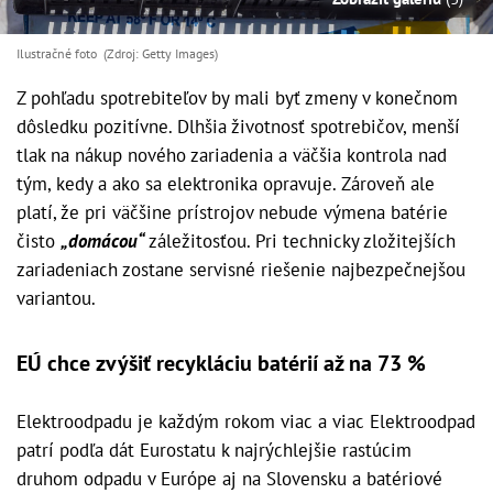
Ilustračné foto (Zdroj: Getty Images)
Z pohľadu spotrebiteľov by mali byť zmeny v konečnom
dôsledku pozitívne. Dlhšia životnosť spotrebičov, menší
tlak na nákup nového zariadenia a väčšia kontrola nad
tým, kedy a ako sa elektronika opravuje. Zároveň ale
platí, že pri väčšine prístrojov nebude výmena batérie
čisto
„domácou“
záležitosťou. Pri technicky zložitejších
zariadeniach zostane servisné riešenie najbezpečnejšou
variantou.
EÚ chce zvýšiť recykláciu batérií až na 73 %
Elektroodpadu je každým rokom viac a viac Elektroodpad
patrí podľa dát Eurostatu k najrýchlejšie rastúcim
druhom odpadu v Európe aj na Slovensku a batériové