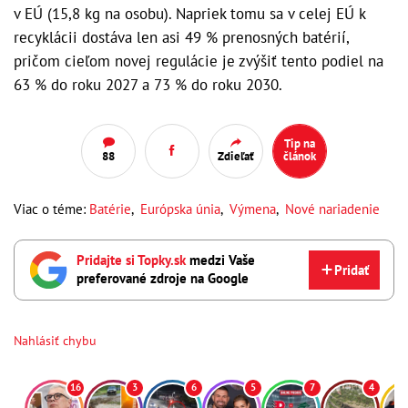
v EÚ (15,8 kg na osobu). Napriek tomu sa v celej EÚ k
recyklácii dostáva len asi 49 % prenosných batérií,
pričom cieľom novej regulácie je zvýšiť tento podiel na
63 % do roku 2027 a 73 % do roku 2030.
Tip na
88
Zdieľať
článok
Viac o téme:
Batérie
,
Európska únia
,
Výmena
,
Nové nariadenie
Pridajte si Topky.sk
medzi Vaše
Pridať
preferované zdroje na Google
Nahlásiť chybu
16
3
6
5
7
4