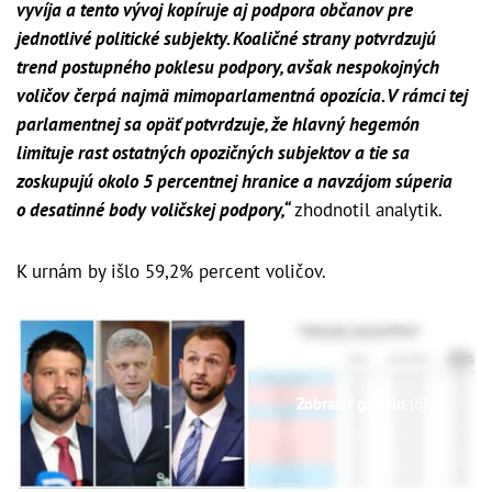
vyvíja a tento vývoj kopíruje aj podpora občanov pre
jednotlivé politické subjekty. Koaličné strany potvrdzujú
trend postupného poklesu podpory, avšak nespokojných
voličov čerpá najmä mimoparlamentná opozícia. V rámci tej
parlamentnej sa opäť potvrdzuje, že hlavný hegemón
limituje rast ostatných opozičných subjektov a tie sa
zoskupujú okolo 5 percentnej hranice a navzájom súperia
o desatinné body voličskej podpory,“
zhodnotil analytik.
K urnám by išlo 59,2% percent voličov.
Zobraziť galériu
(6)