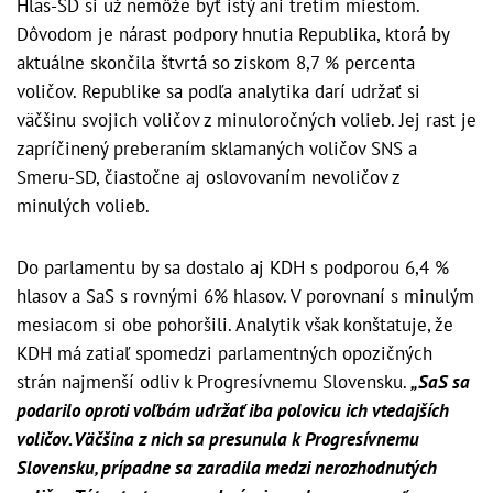
Hlas-SD si už nemôže byť istý ani tretím miestom.
Dôvodom je nárast podpory hnutia Republika, ktorá by
aktuálne skončila štvrtá so ziskom 8,7 % percenta
voličov. Republike sa podľa analytika darí udržať si
väčšinu svojich voličov z minuloročných volieb. Jej rast je
zapríčinený preberaním sklamaných voličov SNS a
Smeru-SD, čiastočne aj oslovovaním nevoličov z
minulých volieb.
Do parlamentu by sa dostalo aj KDH s podporou 6,4 %
hlasov a SaS s rovnými 6% hlasov. V porovnaní s minulým
mesiacom si obe pohoršili. Analytik však konštatuje, že
KDH má zatiaľ spomedzi parlamentných opozičných
strán najmenší odliv k Progresívnemu Slovensku.
„SaS sa
podarilo oproti voľbám udržať iba polovicu ich vtedajších
voličov. Väčšina z nich sa presunula k Progresívnemu
Slovensku, prípadne sa zaradila medzi nerozhodnutých