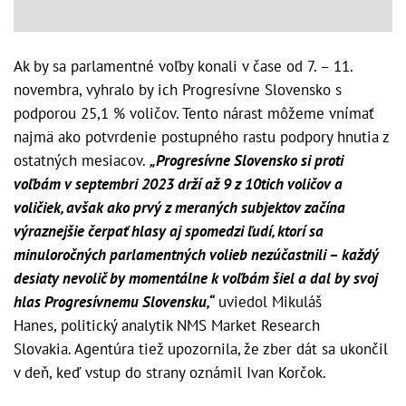
Ak by sa parlamentné voľby konali v čase od 7. – 11.
novembra, vyhralo by ich Progresívne Slovensko s
podporou 25,1 % voličov. Tento nárast môžeme vnímať
najmä ako potvrdenie postupného rastu podpory hnutia z
ostatných mesiacov.
„Progresívne Slovensko si proti
voľbám v septembri 2023 drží až 9 z 10tich voličov a
voličiek, avšak ako prvý z meraných subjektov začína
výraznejšie čerpať hlasy aj spomedzi ľudí, ktorí sa
minuloročných parlamentných volieb nezúčastnili – každý
desiaty nevolič by momentálne k voľbám šiel a dal by svoj
hlas Progresívnemu Slovensku,“
uviedol Mikuláš
Hanes, politický analytik NMS Market Research
Slovakia. Agentúra tiež upozornila, že zber dát sa ukončil
v deň, keď vstup do strany oznámil Ivan Korčok.