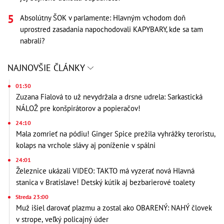
Absolútny ŠOK v parlamente: Hlavným vchodom doň
uprostred zasadania napochodovali KAPYBARY, kde sa tam
nabrali?
NAJNOVŠIE ČLÁNKY
01:30
Zuzana Fialová to už nevydržala a drsne udrela: Sarkastická
NÁLOŽ pre konšpirátorov a popieračov!
24:10
Mala zomrieť na pódiu! Ginger Spice prežila vyhrážky teroristu,
kolaps na vrchole slávy aj poníženie v spálni
24:01
Železnice ukázali VIDEO: TAKTO má vyzerať nová Hlavná
stanica v Bratislave! Detský kútik aj bezbarierové toalety
Streda 23:00
Muž išiel darovať plazmu a zostal ako OBARENÝ: NAHÝ človek
v strope, veľký policajný úder