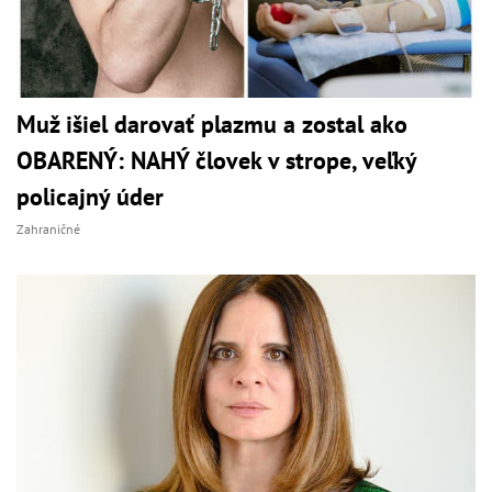
Muž išiel darovať plazmu a zostal ako
OBARENÝ: NAHÝ človek v strope, veľký
policajný úder
Zahraničné