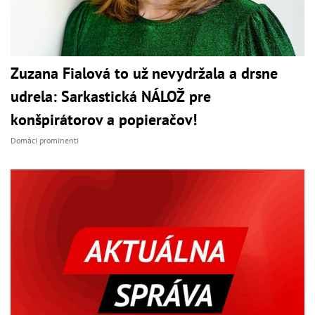
Zuzana Fialová to už nevydržala a drsne
udrela: Sarkastická NÁLOŽ pre
konšpirátorov a popieračov!
Domáci prominenti