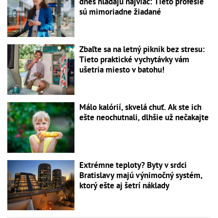
dnes hľadajú najviac: Tieto profesie
sú mimoriadne žiadané
Zbaľte sa na letný piknik bez stresu:
Tieto praktické vychytávky vám
ušetria miesto v batohu!
Málo kalórií, skvelá chuť. Ak ste ich
ešte neochutnali, dlhšie už nečakajte
Extrémne teploty? Byty v srdci
Bratislavy majú výnimočný systém,
ktorý ešte aj šetrí náklady