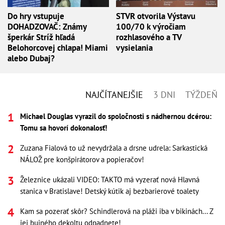
Do hry vstupuje
STVR otvorila Výstavu
DOHADZOVAČ: Známy
100/70 k výročiam
šperkár Stríž hľadá
rozhlasového a TV
Belohorcovej chlapa! Miami
vysielania
alebo Dubaj?
NAJČÍTANEJŠIE
3 DNI
TÝŽDEŇ
Michael Douglas vyrazil do spoločnosti s nádhernou dcérou:
Tomu sa hovorí dokonalosť!
Zuzana Fialová to už nevydržala a drsne udrela: Sarkastická
NÁLOŽ pre konšpirátorov a popieračov!
Železnice ukázali VIDEO: TAKTO má vyzerať nová Hlavná
stanica v Bratislave! Detský kútik aj bezbarierové toalety
Kam sa pozerať skôr? Schindlerová na pláži iba v bikinách... Z
jej bujného dekoltu odpadnete!