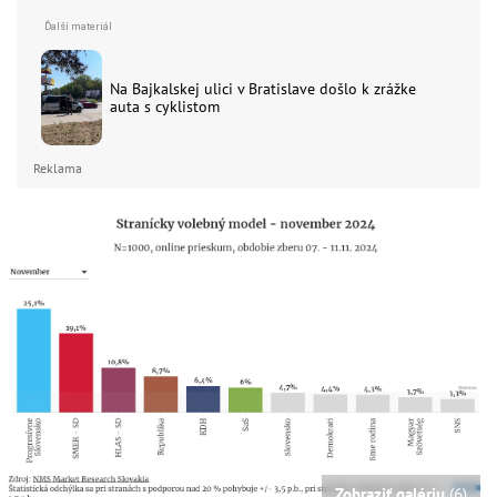
Na Bajkalskej ulici v Bratislave došlo k zrážke
auta s cyklistom
Reklama
Zobraziť galériu
(6)