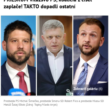
zaplače! TAKTO dopadli ostatní
Zobraziť galériu
(6)
Predseda PS Michal Šimečka, predseda Smeru-SD Robert Fico a predseda Hlasu-SD
Matúš Šutaj Eštok (Zdroj: Topky/Vlado Anjel)