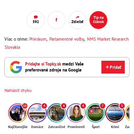
Tip na
592
Zdieľať
článok
Viac o téme:
Prieskum
,
Parlamentné voľby
,
NMS Market Research
Slovakia
Pridajte si Topky.sk
medzi Vaše
Pridať
preferované zdroje na Google
Nahlásiť chybu
16
4
4
4
7
5
Najčítanejšie
Domáce
Zahraničné
Prominenti
Šport
Krimi
Zaují