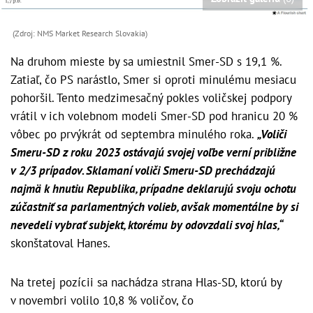
(Zdroj: NMS Market Research Slovakia)
Na druhom mieste by sa umiestnil Smer-SD s 19,1 %.
Zatiaľ, čo PS narástlo, Smer si oproti minulému mesiacu
pohoršil. Tento medzimesačný pokles voličskej podpory
vrátil v ich volebnom modeli Smer-SD pod hranicu 20 %
vôbec po prvýkrát od septembra minulého roka.
„Voliči
Smeru-SD z roku 2023 ostávajú svojej voľbe verní približne
v 2/3 prípadov. Sklamaní voliči Smeru-SD prechádzajú
najmä k hnutiu Republika, prípadne deklarujú svoju ochotu
zúčastniť sa parlamentných volieb, avšak momentálne by si
nevedeli vybrať subjekt, ktorému by odovzdali svoj hlas,“
skonštatoval Hanes.
Na tretej pozícii sa nachádza strana Hlas-SD, ktorú by
v novembri volilo 10,8 % voličov, čo