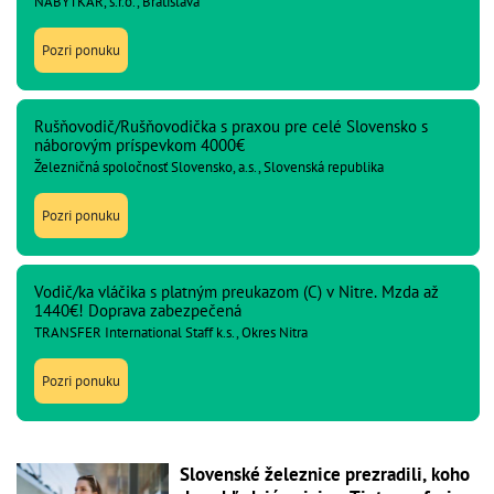
NÁBYTKÁR, s.r.o., Bratislava
Pozri ponuku
Rušňovodič/Rušňovodička s praxou pre celé Slovensko s
náborovým príspevkom 4000€
Železničná spoločnosť Slovensko, a.s., Slovenská republika
Pozri ponuku
Vodič/ka vláčika s platným preukazom (C) v Nitre. Mzda až
1440€! Doprava zabezpečená
TRANSFER International Staff k.s., Okres Nitra
Pozri ponuku
Slovenské železnice prezradili, koho