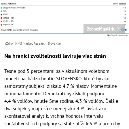
Zobraziť galériu
(6)
(Zdroj: NMS Market Research Slovakia)
Na hranici zvoliteľnosti lavíruje viac strán
Tesne pod 5 percentami sa v aktuálnom volebnom
modeli nachádza hnutie SLOVENSKO, ktoré by ako
samostatný subjekt získalo 4,7 % hlasov. Momentálne
mimoparlamentní Demokrati by získali podporu
4,4 % voličov, hnutie Sme rodina, 4,3 % voličov. Ďalšie
dva subjekty majú síce menej ako 4 %, avšak ako
skonštatoval analytik, vrchná hodnota intervalu
spoľahlivosti ich podpory sa stále blíži k 5 % a preto by