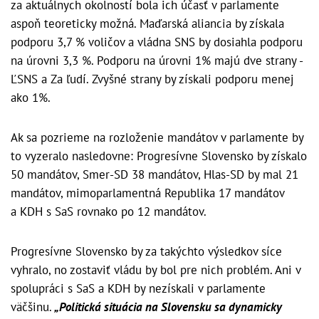
za aktuálnych okolností bola ich účasť v parlamente
aspoň teoreticky možná. Maďarská aliancia by získala
podporu 3,7 % voličov a vládna SNS by dosiahla podporu
na úrovni 3,3 %. Podporu na úrovni 1% majú dve strany -
ĽSNS a Za ľudí. Zvyšné strany by získali podporu menej
ako 1%.
Ak sa pozrieme na rozloženie mandátov v parlamente by
to vyzeralo nasledovne: Progresívne Slovensko by získalo
50 mandátov, Smer-SD 38 mandátov, Hlas-SD by mal 21
mandátov, mimoparlamentná Republika 17 mandátov
a KDH s SaS rovnako po 12 mandátov.
Progresívne Slovensko by za takýchto výsledkov síce
vyhralo, no zostaviť vládu by bol pre nich problém. Ani v
spolupráci s SaS a KDH by nezískali v parlamente
väčšinu.
„Politická situácia na Slovensku sa dynamicky