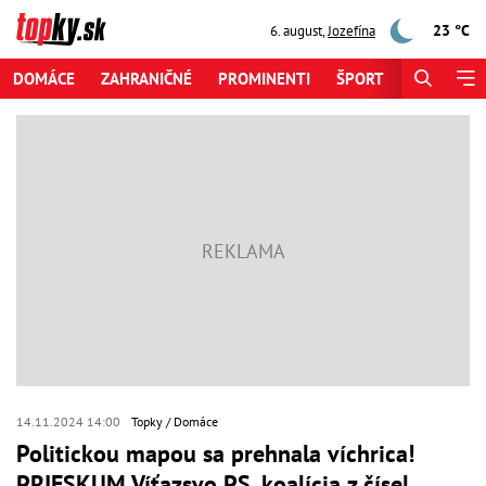
23 °C
6. august
,
Jozefína
DOMÁCE
ZAHRANIČNÉ
PROMINENTI
ŠPORT
ZAUJÍMAV
14.11.2024 14:00
Topky
Domáce
Politickou mapou sa prehnala víchrica!
PRIESKUM Víťazsvo PS, koalícia z čísel