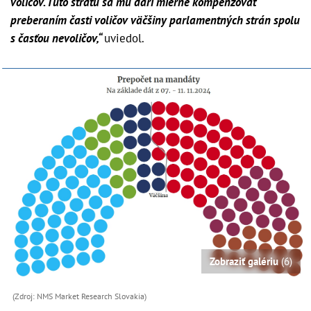
voličov. Túto stratu sa mu darí mierne kompenzovať
preberaním časti voličov väčšiny parlamentných strán spolu
s časťou nevoličov,“
uviedol.
Zobraziť galériu
(6)
(Zdroj: NMS Market Research Slovakia)