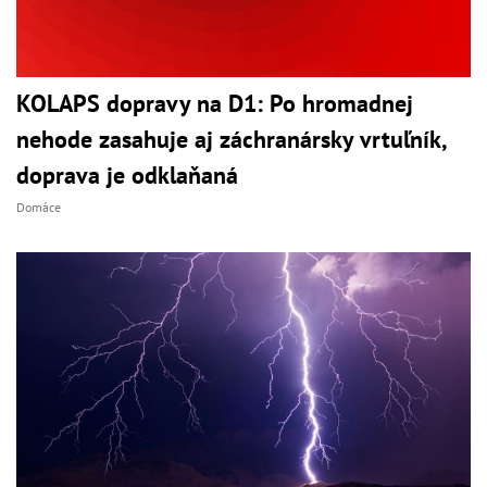
KOLAPS dopravy na D1: Po hromadnej
nehode zasahuje aj záchranársky vrtuľník,
doprava je odklaňaná
Domáce