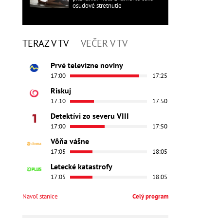
osudové stretnutie
TERAZ V TV
VEČER V TV
Prvé televízne noviny
17:00
17:25
Riskuj
17:10
17:50
Detektívi zo severu VIII
17:00
17:50
Vôňa vášne
17:05
18:05
Letecké katastrofy
17:05
18:05
Navoľ stanice
Celý program