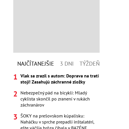
NAJČÍTANEJŠIE
3 DNI
TÝŽDEŇ
Vlak sa zrazil s autom: Doprava na trati
stojí! Zasahujú záchranné zložky
Nebezpečný pád na bicykli: Mladý
cyklista skončil po zranení v rukách
záchranárov
ŠOKY na prešovskom kúpalisku:
Naháčku v sprche prepadli inštalatéri,
ešte väčšia hrôza číhala v BAZÉNE