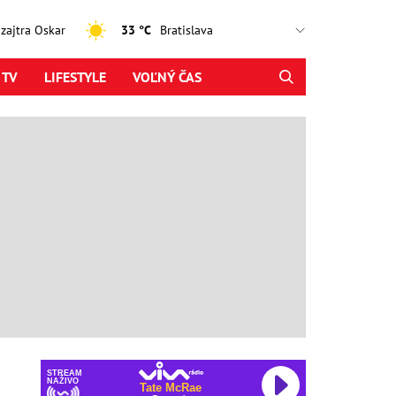
, zajtra Oskar
33 °C
 TV
LIFESTYLE
VOĽNÝ ČAS
STREAM
NAŽIVO
Tate McRae