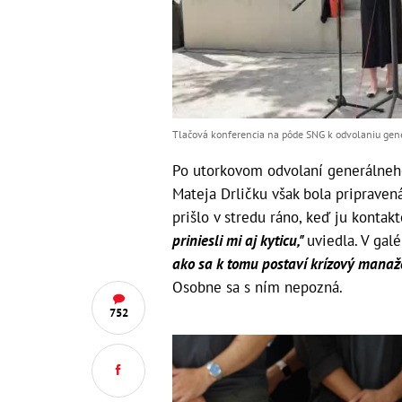
Tlačová konferencia na pôde SNG k odvolaniu gener
Po utorkovom odvolaní generálneho
Mateja Drličku však bola pripravená
prišlo v stredu ráno, keď ju kontak
priniesli mi aj kyticu,"
uviedla. V galé
ako sa k tomu postaví krízový manažér
Osobne sa s ním nepozná.
752