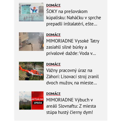
DOMÁCE
ŠOKY na prešovskom
kúpalisku: Naháčku v sprche
prepadli inštalatéri, ešte
väčšia hrôza číhala v
DOMÁCE
BAZÉNE
MIMORIADNE Vysoké Tatry
zasiahli silné búrky a
prívalové dažde: Voda v
mestách sa valí ulicami!
DOMÁCE
Vážny pracovný úraz na
Záhorí: Lisovací stroj zranil
dvoch mužov, na mieste
zasahoval vrtuľník: Na
DOMÁCE
pomoc musel priletieť
MIMORIADNE Výbuch v
vrtuľník
areáli Slovnaftu: Z miesta
stúpa hustý čierny dym!