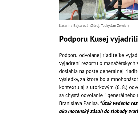
Katarína Bajcurová (Zdroj: Topky/Ján Zemiar)
Podporu Kusej vyjadri
Podporu odvolanej riaditeľke vyjad
vyjadrení rezortu o manažérskych 
dosiahla na poste generálnej riad
výsledky, za ktoré bola mnohonás
kontextu aj s utorkovým (6. 8.) od
sa chystá odvolanie i generálneho
Branislava Panisa.
"Útok vedenia rez
ako mocenský zásah do slobody tvorb