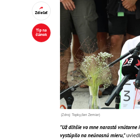
Zdieľať
Tip na
článok
(Zdroj: Topky/Jan Zemiar)
"Už dlhšie vo mne narastá vnútorne i 
vystúpilo na neúnosnú mieru,"
uvied