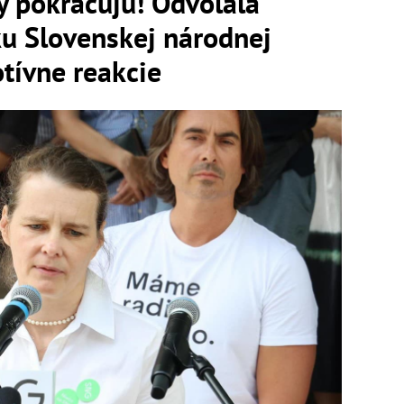
y pokračujú! Odvolala
ku Slovenskej národnej
tívne reakcie