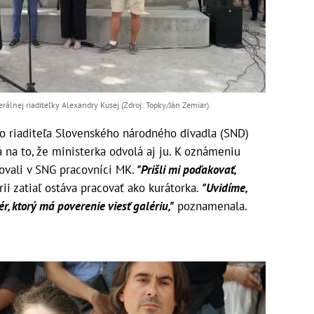
álnej riaditeľky Alexandry Kusej (Zdroj: Topky/Ján Zemiar)
 riaditeľa Slovenského národného divadla (SND)
 na to, že ministerka odvolá aj ju. K oznámeniu
tovali v SNG pracovníci MK.
"Prišli mi poďakovať,
rii zatiaľ ostáva pracovať ako kurátorka.
"Uvidíme,
, ktorý má poverenie viesť galériu,"
poznamenala.