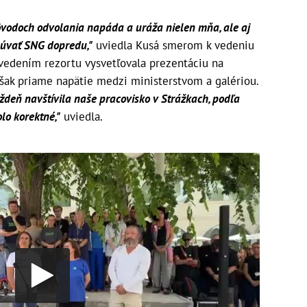
dôvodoch odvolania napáda a uráža nielen mňa, ale aj
osúvať SNG dopredu,"
uviedla Kusá smerom k vedeniu
s vedením rezortu vysvetľovala prezentáciu na
však priame napätie medzi ministerstvom a galériou.
ždeň navštívila naše pracovisko v Strážkach, podľa
olo korektné,"
uviedla.