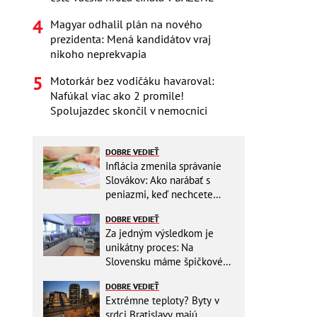
Magyar odhalil plán na nového
prezidenta: Mená kandidátov vraj
nikoho neprekvapia
Motorkár bez vodičáku havaroval:
Nafúkal viac ako 2 promile!
Spolujazdec skončil v nemocnici
DOBRE VEDIEŤ
Inflácia zmenila správanie
Slovákov: Ako narábať s
peniazmi, keď nechcete
zbytočne riskovať?
DOBRE VEDIEŤ
Za jedným výsledkom je
unikátny proces: Na
Slovensku máme špičkové
pracovisko
DOBRE VEDIEŤ
Extrémne teploty? Byty v
srdci Bratislavy majú