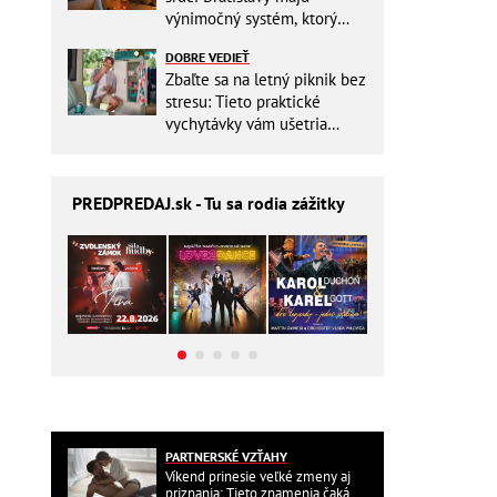
výnimočný systém, ktorý
ešte aj šetrí náklady
DOBRE VEDIEŤ
Zbaľte sa na letný piknik bez
stresu: Tieto praktické
vychytávky vám ušetria
miesto v batohu!
PREDPREDAJ
.sk - Tu sa rodia zážitky
PARTNERSKÉ VZŤAHY
Víkend prinesie veľké zmeny aj
priznania: Tieto znamenia čaká