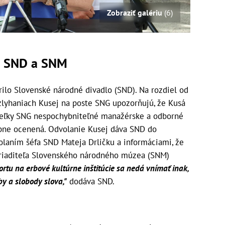
Zobraziť galériu
(6)
li SND a SNM
rilo Slovenské národné divadlo (SND). Na rozdiel od
zlyhaniach Kusej na poste SNG upozorňujú, že Kusá
iteľky SNG nespochybniteľné manažérske a odborné
obne ocenená. Odvolanie Kusej dáva SND do
volaním šéfa SND Mateja Drličku a informáciami, že
 riaditeľa Slovenského národného múzea (SNM)
ortu na erbové kultúrne inštitúcie sa nedá vnímať inak,
y a slobody slova,"
dodáva SND.