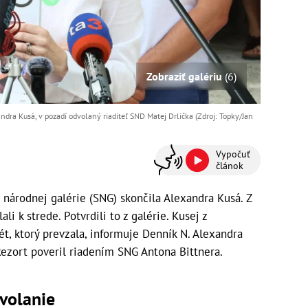
Zobraziť galériu
(6)
ndra Kusá, v pozadí odvolaný riaditeľ SND Matej Drlička (Zdroj: Topky/Jan
Vypočuť
článok
národnej galérie (SNG) skončila Alexandra Kusá. Z
li k strede. Potvrdili to z galérie. Kusej z
ét, ktorý prevzala, informuje Denník N. Alexandra
Rezort poveril riadením SNG Antona Bittnera.
dvolanie