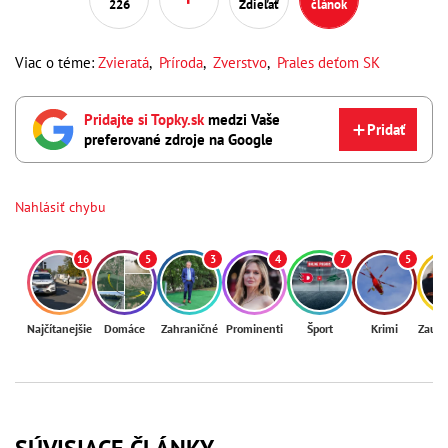
226
Zdieľať
článok
Viac o téme:
Zvieratá
,
Príroda
,
Zverstvo
,
Prales deťom SK
Pridajte si Topky.sk
medzi Vaše
Pridať
preferované zdroje na Google
Nahlásiť chybu
16
5
3
4
7
5
Najčítanejšie
Domáce
Zahraničné
Prominenti
Šport
Krimi
Zaují