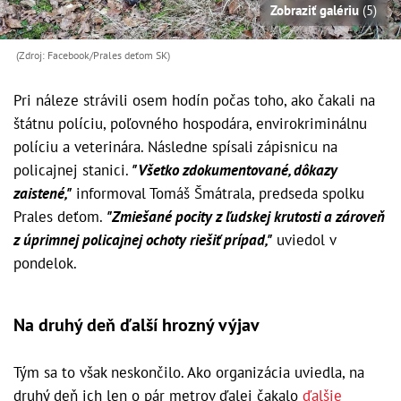
Zobraziť galériu
(5)
(Zdroj: Facebook/Prales deťom SK)
Pri náleze strávili osem hodín počas toho, ako čakali na
štátnu políciu, poľovného hospodára, envirokriminálnu
políciu a veterinára. Následne spísali zápisnicu na
policajnej stanici.
"Všetko zdokumentované, dôkazy
zaistené,"
informoval Tomáš Šmátrala, predseda spolku
Prales deťom.
"Zmiešané pocity z ľudskej krutosti a zároveň
z úprimnej policajnej ochoty riešiť prípad,"
uviedol v
pondelok.
Na druhý deň ďalší hrozný výjav
Tým sa to však neskončilo. Ako organizácia uviedla, na
druhý deň ich len o pár metrov ďalej čakalo
ďalšie