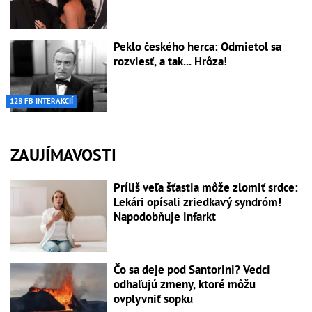
Peklo českého herca: Odmietol sa
rozviesť, a tak... Hrôza!
128 FB INTERAKCIÍ
ZAUJÍMAVOSTI
Príliš veľa šťastia môže zlomiť srdce:
Lekári opísali zriedkavý syndróm!
Napodobňuje infarkt
Čo sa deje pod Santorini? Vedci
odhaľujú zmeny, ktoré môžu
ovplyvniť sopku