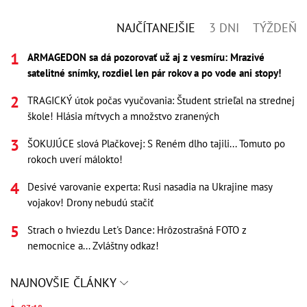
NAJČÍTANEJŠIE
3 DNI
TÝŽDEŇ
ARMAGEDON sa dá pozorovať už aj z vesmíru: Mrazivé
satelitné snímky, rozdiel len pár rokov a po vode ani stopy!
TRAGICKÝ útok počas vyučovania: Študent strieľal na strednej
škole! Hlásia mŕtvych a množstvo zranených
ŠOKUJÚCE slová Plačkovej: S Reném dlho tajili... Tomuto po
rokoch uverí málokto!
Desivé varovanie experta: Rusi nasadia na Ukrajine masy
vojakov! Drony nebudú stačiť
Strach o hviezdu Let's Dance: Hrôzostrašná FOTO z
nemocnice a... Zvláštny odkaz!
NAJNOVŠIE ČLÁNKY