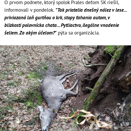
O prvom podnete, ktorý spolok Prales deťom SK riešil,
informovali v pondelok.
"Tak priatelia dnešný nález v lese...
priviazaná laň gurtňou o krk, stopy ťahania autom, v
blízkosti polovnícka chata... Pytliactvo, ilegálne vnadenie
šeliem. Za akým účelom?"
pýta sa organizácia.