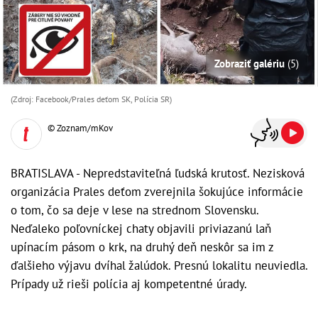
Zobraziť galériu
(5)
(Zdroj: Facebook/Prales deťom SK, Polícia SR)
© Zoznam/mKov
BRATISLAVA - Nepredstaviteľná ľudská krutosť. Nezisková
organizácia Prales deťom zverejnila šokujúce informácie
o tom, čo sa deje v lese na strednom Slovensku.
Neďaleko poľovníckej chaty objavili priviazanú laň
upínacím pásom o krk, na druhý deň neskôr sa im z
ďalšieho výjavu dvíhal žalúdok. Presnú lokalitu neuviedla.
Prípady už rieši polícia aj kompetentné úrady.