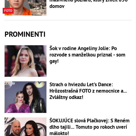
domov
FOTO
PROMINENTI
Šok v rodine Angeliny Jolie: Po
rozvode s manželkou priznal - som
gay!
Strach o hviezdu Let's Dance:
Hrôzostrašná FOTO z nemocnice a...
Zvláštny odkaz!
ŠOKUJÚCE slová Plačkovej: S Reném
dlho tajili... Tomuto po rokoch uverí
málokto!