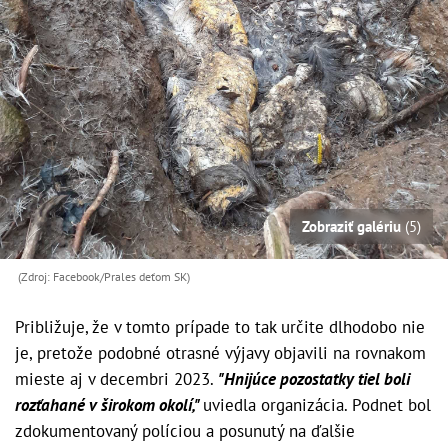
Zobraziť galériu
(5)
(Zdroj: Facebook/Prales deťom SK)
Približuje, že v tomto prípade to tak určite dlhodobo nie
je, pretože podobné otrasné výjavy objavili na rovnakom
mieste aj v decembri 2023.
"Hnijúce pozostatky tiel boli
rozťahané v širokom okolí,"
uviedla organizácia. Podnet bol
zdokumentovaný políciou a posunutý na ďalšie