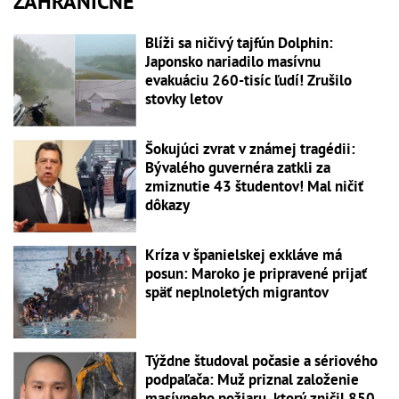
ZAHRANIČNÉ
Blíži sa ničivý tajfún Dolphin:
Japonsko nariadilo masívnu
evakuáciu 260-tisíc ľudí! Zrušilo
stovky letov
Šokujúci zvrat v známej tragédii:
Bývalého guvernéra zatkli za
zmiznutie 43 študentov! Mal ničiť
dôkazy
Kríza v španielskej exkláve má
posun: Maroko je pripravené prijať
späť neplnoletých migrantov
Týždne študoval počasie a sériového
podpaľača: Muž priznal založenie
masívneho požiaru, ktorý zničil 850