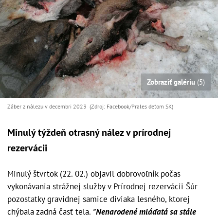
Zobraziť galériu
(5)
Záber z nálezu v decembri 2023 (Zdroj: Facebook/Prales deťom SK)
Minulý týždeň otrasný nález v prírodnej
rezervácii
Minulý štvrtok (22. 02.) objavil dobrovoľník počas
vykonávania strážnej služby v Prírodnej rezervácii Šúr
pozostatky gravidnej samice diviaka lesného, ktorej
chýbala zadná časť tela.
"Nenarodené mláďatá sa stále