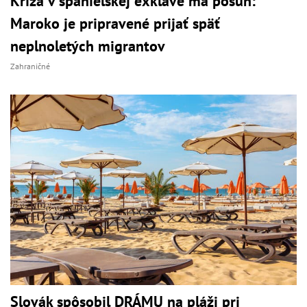
Kríza v španielskej exkláve má posun:
Maroko je pripravené prijať späť
neplnoletých migrantov
Zahraničné
Slovák spôsobil DRÁMU na pláži pri