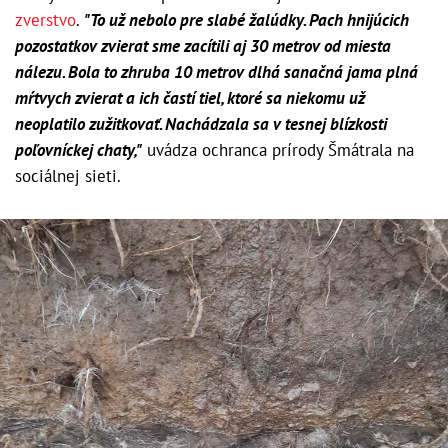
zverstvo
.
"To už nebolo pre slabé žalúdky. Pach hnijúcich
pozostatkov zvierat sme zacítili aj 30 metrov od miesta
nálezu. Bola to zhruba 10 metrov dlhá sanačná jama plná
mŕtvych zvierat a ich častí tiel, ktoré sa niekomu už
neoplatilo zužitkovať. Nachádzala sa v tesnej blízkosti
poľovníckej chaty,"
uvádza ochranca prírody Šmátrala na
sociálnej sieti.