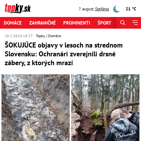
21 °C
7. august
,
Štefánia
DOMÁCE
ZAHRANIČNÉ
PROMINENTI
ŠPORT
ZAUJÍMAV
28.2.2024 18:27
Topky
Domáce
ŠOKUJÚCE objavy v lesoch na strednom
Slovensku: Ochranári zverejnili drsné
zábery, z ktorých mrazí