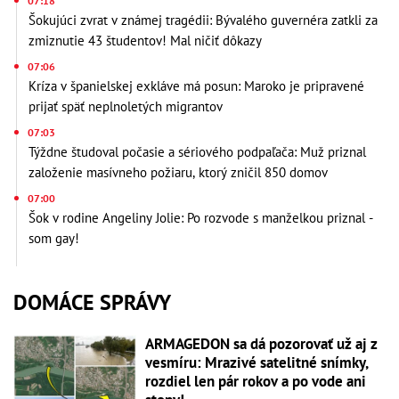
07:18
Šokujúci zvrat v známej tragédii: Bývalého guvernéra zatkli za
zmiznutie 43 študentov! Mal ničiť dôkazy
07:06
Kríza v španielskej exkláve má posun: Maroko je pripravené
prijať späť neplnoletých migrantov
07:03
Týždne študoval počasie a sériového podpaľača: Muž priznal
založenie masívneho požiaru, ktorý zničil 850 domov
07:00
Šok v rodine Angeliny Jolie: Po rozvode s manželkou priznal -
som gay!
DOMÁCE SPRÁVY
ARMAGEDON sa dá pozorovať už aj z
vesmíru: Mrazivé satelitné snímky,
rozdiel len pár rokov a po vode ani