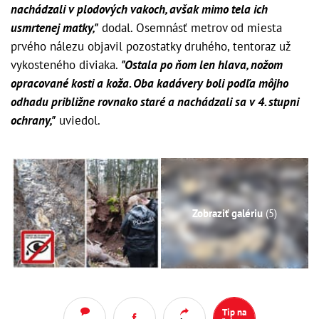
nachádzali v plodových vakoch, avšak mimo tela ich
usmrtenej matky,"
dodal. Osemnásť metrov od miesta
prvého nálezu objavil pozostatky druhého, tentoraz už
vykosteného diviaka.
"Ostala po ňom len hlava, nožom
opracované kosti a koža. Oba kadávery boli podľa môjho
odhadu približne rovnako staré a nachádzali sa v 4. stupni
ochrany,"
uviedol.
Zobraziť galériu
(5)
Tip na