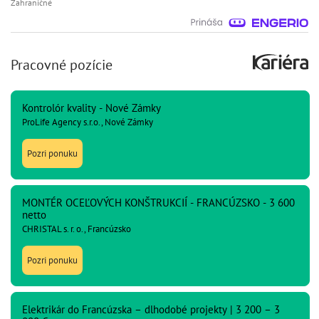
Zahraničné
Pracovné pozície
Kontrolór kvality - Nové Zámky
ProLife Agency s.r.o., Nové Zámky
Pozri ponuku
MONTÉR OCEĽOVÝCH KONŠTRUKCIÍ - FRANCÚZSKO - 3 600
netto
CHRISTAL s. r. o., Francúzsko
Pozri ponuku
Elektrikár do Francúzska – dlhodobé projekty | 3 200 – 3