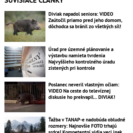
SÚVISIACE ČLÁNKY
Diviak napadol seniora: VIDEO
Zaútočil priamo pred jeho domom,
dôchodca sa bránil zo všetkých síl!
Úrad pre územné plánovanie a
výstavbu namieta tvrdenia
Najvyššieho kontrolného úradu
zistených pri kontrole
Poslanec neveril vlastným očiam:
VIDEO Na ceste do televíznej
diskusie ho prekvapil... DIVIAK!
Ťažba v TANAP-e nadobúda obludné
rozmery: Najnovšie FOTO trhajú
srdce! Kompetentní vidia veci inak