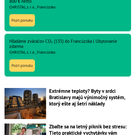
800 € netto
CHRISTAL s. r. o., Francúzsko
Pozri ponuku
Hľadáme zváračov CO₂ (135) do Francúzska | Ubytovanie
zdarma
CHRISTAL s. r. o., Francúzsko
Pozri ponuku
Extrémne teploty? Byty v srdci
Bratislavy majú výnimočný systém,
ktorý ešte aj šetrí náklady
Zbaľte sa na letný piknik bez stresu:
Tieto praktické vychytávky vám