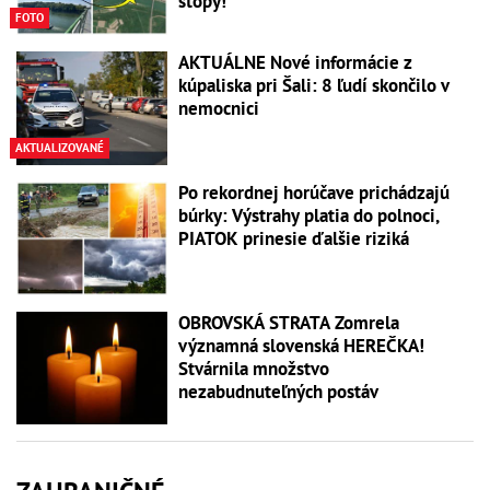
stopy!
FOTO
AKTUÁLNE Nové informácie z
kúpaliska pri Šali: 8 ľudí skončilo v
nemocnici
AKTUALIZOVANÉ
Po rekordnej horúčave prichádzajú
búrky: Výstrahy platia do polnoci,
PIATOK prinesie ďalšie riziká
OBROVSKÁ STRATA Zomrela
významná slovenská HEREČKA!
Stvárnila množstvo
nezabudnuteľných postáv