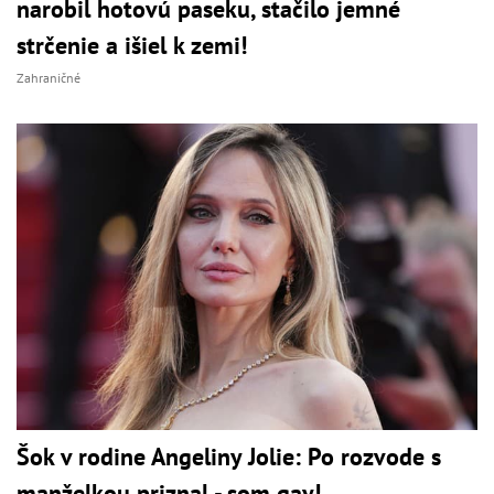
narobil hotovú paseku, stačilo jemné
strčenie a išiel k zemi!
Zahraničné
Šok v rodine Angeliny Jolie: Po rozvode s
manželkou priznal - som gay!