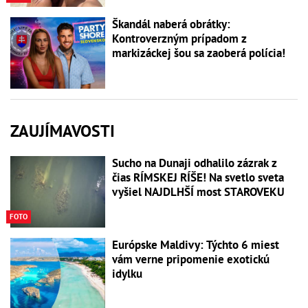
Škandál naberá obrátky:
Kontroverzným prípadom z
markizáckej šou sa zaoberá polícia!
ZAUJÍMAVOSTI
Sucho na Dunaji odhalilo zázrak z
čias RÍMSKEJ RÍŠE! Na svetlo sveta
vyšiel NAJDLHŠÍ most STAROVEKU
FOTO
Európske Maldivy: Týchto 6 miest
vám verne pripomenie exotickú
idylku