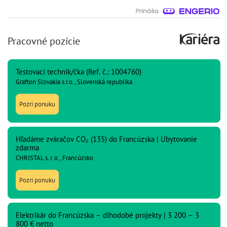
Pracovné pozície
Testovací technik/čka (Ref. č.: 1004760)
Grafton Slovakia s.r.o., Slovenská republika
Pozri ponuku
Hľadáme zváračov CO₂ (135) do Francúzska | Ubytovanie
zdarma
CHRISTAL s. r. o., Francúzsko
Pozri ponuku
Elektrikár do Francúzska – dlhodobé projekty | 3 200 – 3
800 € netto