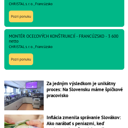
CHRISTAL s. r. o., Francúzsko
Pozri ponuku
MONTÉR OCEĽOVÝCH KONŠTRUKCIÍ - FRANCÚZSKO - 3 600
netto
CHRISTAL s. r. o., Francúzsko
Pozri ponuku
Za jedným výsledkom je unikátny
proces: Na Slovensku máme špičkové
pracovisko
Inflácia zmenila správanie Slovákov:
Ako narábať s peniazmi, keď