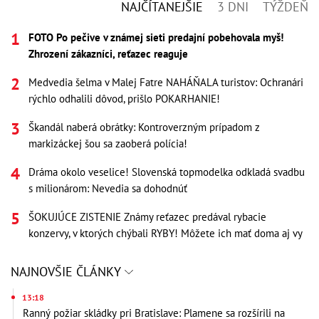
NAJČÍTANEJŠIE
3 DNI
TÝŽDEŇ
FOTO Po pečive v známej sieti predajní pobehovala myš!
Zhrození zákazníci, reťazec reaguje
Medvedia šelma v Malej Fatre NAHÁŇALA turistov: Ochranári
rýchlo odhalili dôvod, prišlo POKARHANIE!
Škandál naberá obrátky: Kontroverzným prípadom z
markizáckej šou sa zaoberá polícia!
Dráma okolo veselice! Slovenská topmodelka odkladá svadbu
s milionárom: Nevedia sa dohodnúť
ŠOKUJÚCE ZISTENIE Známy reťazec predával rybacie
konzervy, v ktorých chýbali RYBY! Môžete ich mať doma aj vy
NAJNOVŠIE ČLÁNKY
13:18
Ranný požiar skládky pri Bratislave: Plamene sa rozšírili na