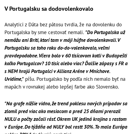
V Portugalsku sa dodovolenkovalo
Analytici z Dáta bez pátosu tvrdia, že na dovolenku do
Portugalska by sme cestovať nemali.
"Do Portugalska už
nemôžu ani Briti, ktorí tam v máji húfne dovolenkovali. V
Portugalsku sa toho roku do-do-volenkovalo, veľmi
pravdepodobne. Včera bolo v 60 tisícovom kotli v Budapešti
koľko Portugalcov? 10 tisíc alebo viac? Ďalšie zápasy s FR a
s NEM hrajú Portugalci v Allianz Aréne v Mníchove.
Uvidíme,"
píšu. Portugalsko by podľa nich nemalo byť na
mapách v rovnakej alebo lepšej farbe ako Slovensko.
"Na grafe nižšie vidno, že trend poklesu nových prípadov sa
zlomil pred viac ako mesiacom a pred 25 dňami prerazil
NULU a počty začali rásť. Okrem UK jediná krajina s rastom
v Európe. Do týždňa od NULY bol rastt 30%. To mala Európa