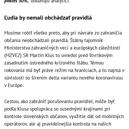
pokles 30%,"
dodávajú analytici.
Ľudia by nemali obchádzať pravidlá
Musíme robiť všetko preto, aby pri návrate zo zahraničia
občania neobchádzali pravidlá. Štátny tajomník
Ministerstva zahraničných vecí a európskych záležitostí
(MZVEZ) SR Martin Klus to uviedol pred štvrtkovým
zasadnutím ústredného krízového štábu. Témou
rokovania má byť práve režim na hraniciach, a to najmä v
súvislosti so šírením delta variantu nového koronavírusu
v Európe.
Cestou, ako zabrániť porušovaniu pravidiel, môže byť
podľa Klusa spolupráca so susednými krajinami pri
kontrole slovenských občanov, využitie dát od mobilných
operátorov, ale aj pravidelnejšia kontrola na našich