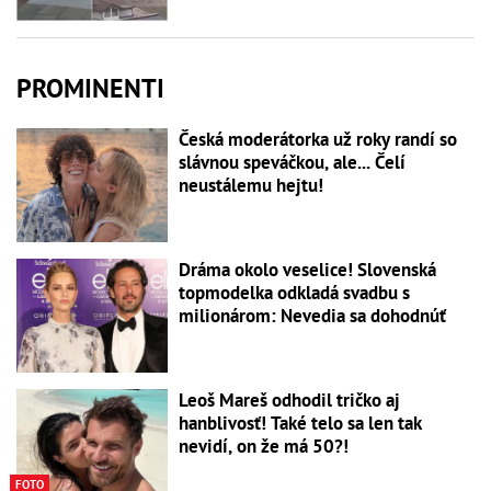
PROMINENTI
Česká moderátorka už roky randí so
slávnou speváčkou, ale... Čelí
neustálemu hejtu!
Dráma okolo veselice! Slovenská
topmodelka odkladá svadbu s
milionárom: Nevedia sa dohodnúť
Leoš Mareš odhodil tričko aj
hanblivosť! Také telo sa len tak
nevidí, on že má 50?!
FOTO