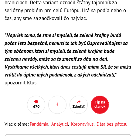
hraniciach. Delta variant označil štátny tajomník za
seriózny problém pre celú Európu. Hrá sa podľa neho o
čas, aby sme sa zaočkovali čo najviac.
"Napriek tomu, že sme si mysleli, že zelené krajiny budú
počas leta bezpečné, nemusí to tak byť. Ospravedlňujem sa
tým občanom, ktorí si mysleli, že zelená krajina bude
zelenou navždy, môže sa to zmeniť zo dňa na deň.
Vystríhame všetkých, ktorí dnes cestujú mimo SR, že sa môžu
vrátiť do úplne iných podmienok, z akých odchádzali,"
upozornil Klus.
Tip na
670
Zdieľať
článok
Viac o téme:
Pandémia
,
Analytici
,
Koronavírus
,
Dáta bez pátosu