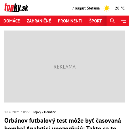
28 °C
7. august
,
Štefánia
DOMÁCE
ZAHRANIČNÉ
PROMINENTI
ŠPORT
ZAUJÍMAV
18.6.2021 10:27
Topky
Domáce
Orbánov futbalový test môže byť časovaná
bomba! Analytici upozorňujú: Takto sa to