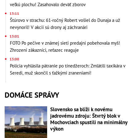
veľkú plochu! Zasahovalo deväť zborov
13:11
Štúrovo v strachu: 61-ročný Robert vošiel do Dunaja a už
nevynoril! V akcii sú drony aj záchranári
13:01
FOTO Po pečive v známej sieti predajní pobehovala myš!
Zhrození zákazníci, reťazec reaguje
13:00
Polícia vyhlásila pátranie po tínedžeroch: Zmlátili taxikára v
Seredi, muž skončil s ťažkými zraneniami!
DOMÁCE SPRÁVY
Slovensko sa blíži k novému
jadrovému zdroju: Štvrtý blok v
Mochovciach spustili na minimálny
výkon