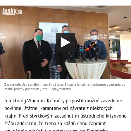
Zasadnutie Ústredného krízového štábu: Situácia je vážna, konkrétne opatrenia by
mohli prijať v pondelok (Zdroj: Topky/Maarty)
Infektológ Vladimír Krčméry pripustil možné zavedenie
povinnej štátnej karantény pri návrate z niektorých
krajín. Pred štvrtkovým zasadnutím ústredného krízového
štábu zdôraznil, že treba za každú cenu zabrániť
zavlečeniu nových variantov vírusu na Slovensko.