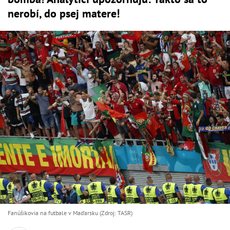
nerobí, do psej matere!
Fanúšikovia na futbale v Maďarsku (Zdroj: TASR)