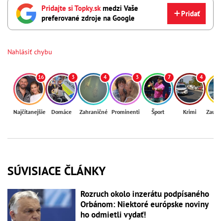
Pridajte si Topky.sk
medzi Vaše
Pridať
preferované zdroje na Google
Nahlásiť chybu
16
3
4
3
7
4
Najčítanejšie
Domáce
Zahraničné
Prominenti
Šport
Krimi
Zaují
SÚVISIACE ČLÁNKY
Rozruch okolo inzerátu podpísaného
Orbánom: Niektoré európske noviny
ho odmietli vydať!