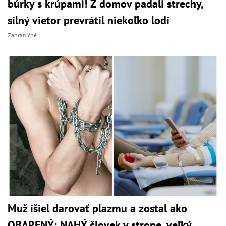
búrky s krúpami! Z domov padali strechy,
silný vietor prevrátil niekoľko lodí
Zahraničné
Muž išiel darovať plazmu a zostal ako
OBARENÝ: NAHÝ človek v strope, veľký