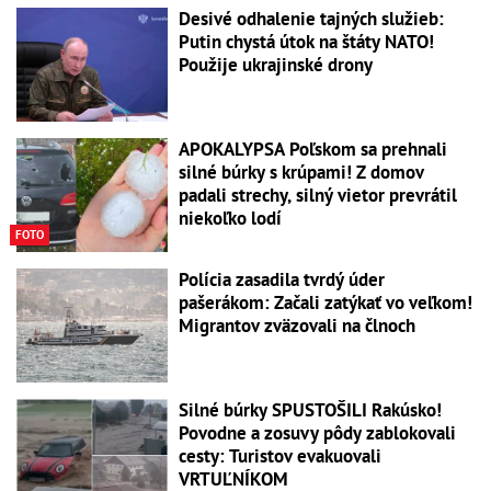
Desivé odhalenie tajných služieb:
Putin chystá útok na štáty NATO!
Použije ukrajinské drony
APOKALYPSA Poľskom sa prehnali
silné búrky s krúpami! Z domov
padali strechy, silný vietor prevrátil
niekoľko lodí
FOTO
Polícia zasadila tvrdý úder
pašerákom: Začali zatýkať vo veľkom!
Migrantov zväzovali na člnoch
Silné búrky SPUSTOŠILI Rakúsko!
Povodne a zosuvy pôdy zablokovali
cesty: Turistov evakuovali
VRTUĽNÍKOM