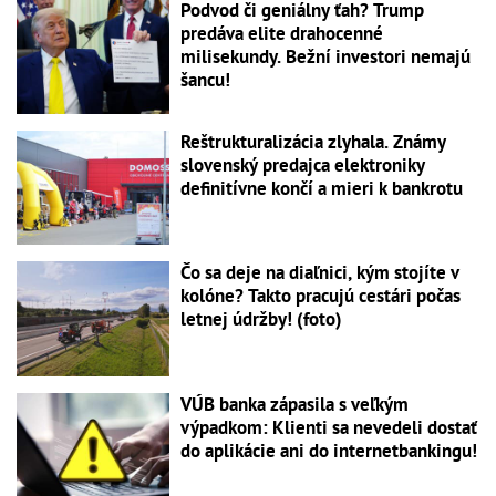
Podvod či geniálny ťah? Trump
predáva elite drahocenné
milisekundy. Bežní investori nemajú
šancu!
Reštrukturalizácia zlyhala. Známy
slovenský predajca elektroniky
definitívne končí a mieri k bankrotu
Čo sa deje na diaľnici, kým stojíte v
kolóne? Takto pracujú cestári počas
letnej údržby! (foto)
VÚB banka zápasila s veľkým
výpadkom: Klienti sa nevedeli dostať
do aplikácie ani do internetbankingu!