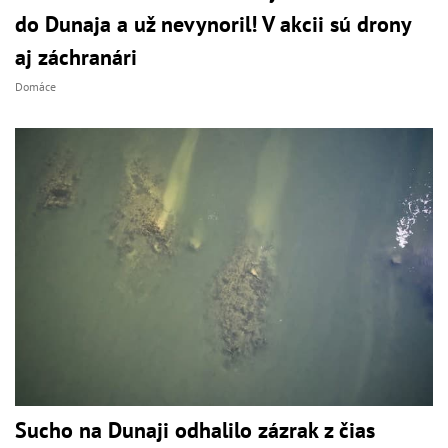
do Dunaja a už nevynoril! V akcii sú drony
aj záchranári
Domáce
Sucho na Dunaji odhalilo zázrak z čias