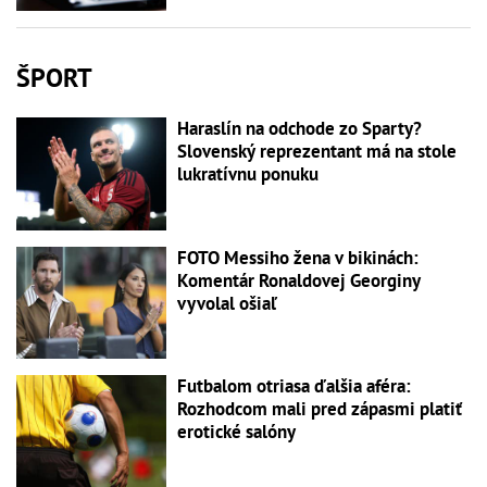
ŠPORT
Haraslín na odchode zo Sparty?
Slovenský reprezentant má na stole
lukratívnu ponuku
FOTO Messiho žena v bikinách:
Komentár Ronaldovej Georginy
vyvolal ošiaľ
Futbalom otriasa ďalšia aféra:
Rozhodcom mali pred zápasmi platiť
erotické salóny