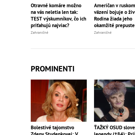
Otravné komáre možno
Američan v rusko
na vás neletia len tak:
väzení bojuje o živ
TEST výskumníkov, čo ich
Rodina žiada jeho
priťahujú najviac?
okamžité prepuste
Zahraničné
Zahraničné
PROMINENTI
ŤAŽKÝ OSUD slove
Bolestivé tajomstvo
legendy (†84): Pri
Zdeny Studenkovej: V