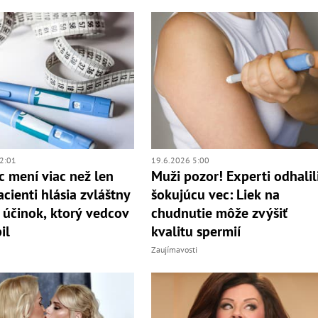
2:01
19.6.2026 5:00
 mení viac než len
Muži pozor! Experti odhalil
acienti hlásia zvláštny
šokujúcu vec: Liek na
í účinok, ktorý vedcov
chudnutie môže zvýšiť
il
kvalitu spermií
Zaujímavosti