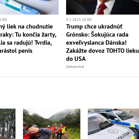
2:00
9.1.2025 20:00
ý liek na chudnutie
Trump chce ukradnúť
raky: Tu končia žarty,
Grónsko: Šokujúca rada
ia sa radujú! Tvrdia,
exveľvyslanca Dánska!
arástol penis
Zakážte dovoz TOHTO liek
do USA
Zahraničné