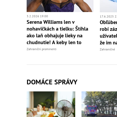
3.2.2026 19:00
17.6.2025 2
Serena Williams len v
Obľúben
nohavičkách a tielku: Štíhla
robí záz
ako laň obhajuje lieky na
užívatel
chudnutie! A keby len to
že im n
Zahraniční prominenti
Zahraničné
DOMÁCE SPRÁVY