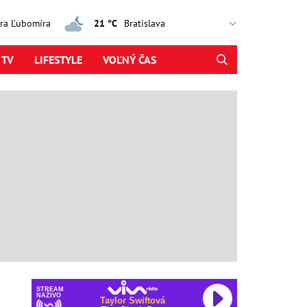
jtra Ľubomíra
21 °C
 TV
LIFESTYLE
VOĽNÝ ČAS
STREAM
NAŽIVO
Taylor Swiftová