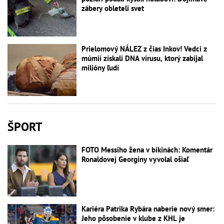
zábery obleteli svet
Prielomový NÁLEZ z čias Inkov! Vedci z
múmií získali DNA vírusu, ktorý zabíjal
milióny ľudí
ŠPORT
FOTO Messiho žena v bikinách: Komentár
Ronaldovej Georginy vyvolal ošiaľ
Kariéra Patrika Rybára naberie nový smer:
Jeho pôsobenie v klube z KHL je