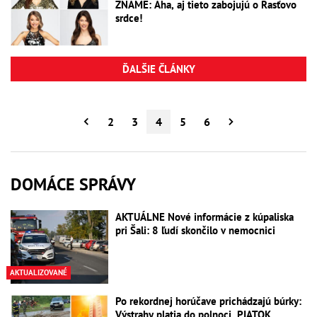
ZNÁME: Aha, aj tieto zabojujú o Rasťovo
srdce!
ĎALŠIE ČLÁNKY
2
3
4
5
6
DOMÁCE SPRÁVY
AKTUÁLNE Nové informácie z kúpaliska
pri Šali: 8 ľudí skončilo v nemocnici
AKTUALIZOVANÉ
Po rekordnej horúčave prichádzajú búrky:
Výstrahy platia do polnoci, PIATOK