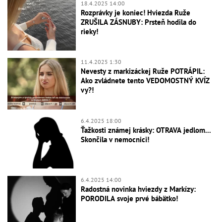
18.4.2025 14:00
Rozprávky je koniec! Hviezda Ruže
ZRUŠILA ZÁSNUBY: Prsteň hodila do
rieky!
11.4.2025 1:30
Nevesty z markizáckej Ruže POTRÁPIL:
Ako zvládnete tento VEDOMOSTNÝ KVÍZ
vy?!
6.4.2025 18:00
Ťažkosti známej krásky: OTRAVA jedlom...
Skončila v nemocnici!
6.4.2025 14:00
Radostná novinka hviezdy z Markízy:
PORODILA svoje prvé bábätko!