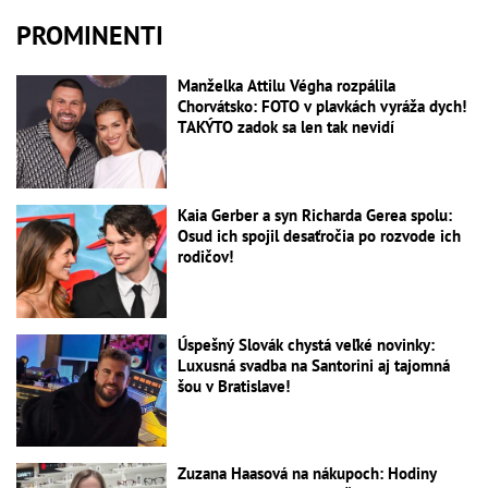
PROMINENTI
Manželka Attilu Végha rozpálila
Chorvátsko: FOTO v plavkách vyráža dych!
TAKÝTO zadok sa len tak nevidí
Kaia Gerber a syn Richarda Gerea spolu:
Osud ich spojil desaťročia po rozvode ich
rodičov!
Úspešný Slovák chystá veľké novinky:
Luxusná svadba na Santorini aj tajomná
šou v Bratislave!
Zuzana Haasová na nákupoch: Hodiny