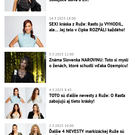
14.3.2025 18:00
SEXI kráska z Ruže: Rasťo ju VYHODIL,
ale... Jej telo v čipke ROZPÁLI každého!
5.3.2025 12:00
Známa Slovenka NAROVINU: Toto si myslí
o ženách, ktoré schudli vďaka Ozempicu!
4.3.2025 8:45
TOTO sú ďalšie nevesty z Ruže: O Rasťa
zabojujú aj tieto krásky!
2.3.2025 10:00
Ďalšie 4 NEVESTY markizáckej Ruže sú