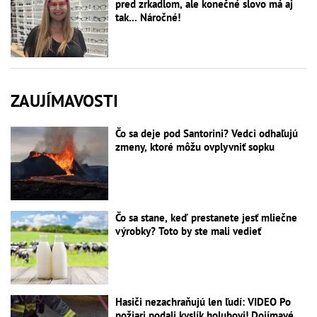
pred zrkadlom, ale konečné slovo má aj
tak... Náročné!
ZAUJÍMAVOSTI
Čo sa deje pod Santorini? Vedci odhaľujú
zmeny, ktoré môžu ovplyvniť sopku
Čo sa stane, keď prestanete jesť mliečne
výrobky? Toto by ste mali vedieť
Hasiči nezachraňujú len ľudí: VIDEO Po
požiari podali kyslík holubovi! Dojímavé