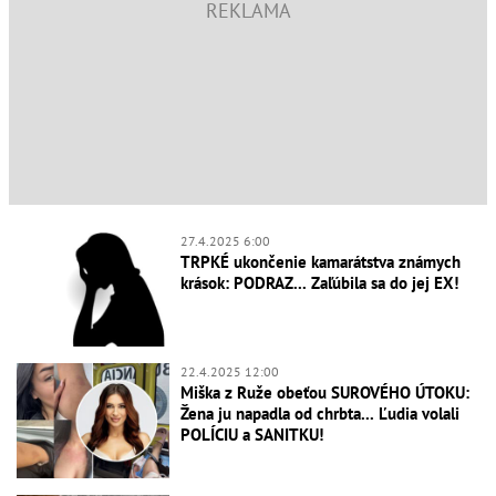
27.4.2025 6:00
TRPKÉ ukončenie kamarátstva známych
krások: PODRAZ... Zaľúbila sa do jej EX!
22.4.2025 12:00
Miška z Ruže obeťou SUROVÉHO ÚTOKU:
Žena ju napadla od chrbta... Ľudia volali
POLÍCIU a SANITKU!