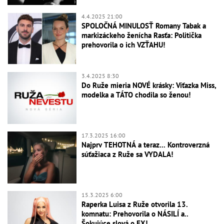
4.4.2025 21:00
SPOLOČNÁ MINULOSŤ Romany Tabak a
markizáckeho ženícha Rasťa: Politička
prehovorila o ich VZŤAHU!
3.4.2025 8:30
Do Ruže mieria NOVÉ krásky: Víťazka Miss,
modelka a TÁTO chodila so ženou!
17.3.2025 16:00
Najprv TEHOTNÁ a teraz... Kontroverzná
súťažiaca z Ruže sa VYDALA!
15.3.2025 6:00
Raperka Luisa z Ruže otvorila 13.
komnatu: Prehovorila o NÁSILÍ a..
Šokujúce slová o EX!