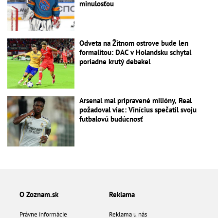
minulosťou
Odveta na Žitnom ostrove bude len
formalitou: DAC v Holandsku schytal
poriadne krutý debakel
Arsenal mal pripravené milióny, Real
požadoval viac: Vinícius spečatil svoju
futbalovú budúcnosť
O Zoznam.sk
Reklama
Právne informácie
Reklama u nás