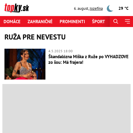
29 °C
6. august
,
Jozefína
DOMÁCE
ZAHRANIČNÉ
PROMINENTI
ŠPORT
ZAUJÍMAV
RUŽA PRE NEVESTU
4.5.2025 18:00
Škandalózna Miška z Ruže po VYHADZOVE
zo šou: Má frajera!