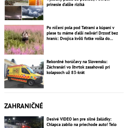
prinesie ďalšie riziká
Po ničení pola pod Tatrami a kúpaní v
plese tu máme ďalší nešvár! Drzosť bez
hraníc: Dvojica kvôli fotke vošla do...
Rekordné horúčavy na Slovensku:
Záchranári vo štvrtok zasahovali pri
kolapsoch už 83-krát
ZAHRANIČNÉ
Desivé VIDEO len pre silné žalúdky:
Chlapca zabilo na priechode auto! Telo