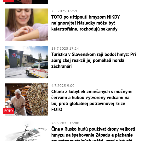
2.8.2025 16:59
TOTO po uštipnutí hmyzom NIKDY
neignorujte! Následky môžu byť
katastrofálne, rozhodujú sekundy
19.7.2025 17:24
Turistku v Slovenskom raji bodol hmyz: Pri
alergickej reakcii jej pomáhali horskí
záchranári
4.7.2025 9:00
Chlieb z kobyliek zmiešaných s múčnymi
červami a hubou vytvorený vedcami na
boj proti globálnej potravinovej kríze
FOTO
FOTO
26.5.2025 15:00
Čína a Rusko budú používať drony veľkosti
hmyzu na špehovanie Západu a páchanie
nevystopovateľných vrážd, varuje bývalá