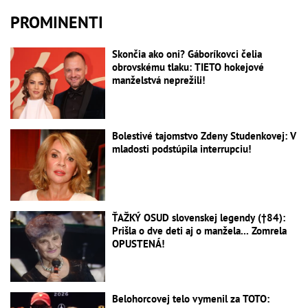
PROMINENTI
Skončia ako oni? Gáboríkovci čelia
obrovskému tlaku: TIETO hokejové
manželstvá neprežili!
Bolestivé tajomstvo Zdeny Studenkovej: V
mladosti podstúpila interrupciu!
ŤAŽKÝ OSUD slovenskej legendy (†84):
Prišla o dve deti aj o manžela... Zomrela
OPUSTENÁ!
Belohorcovej telo vymenil za TOTO: