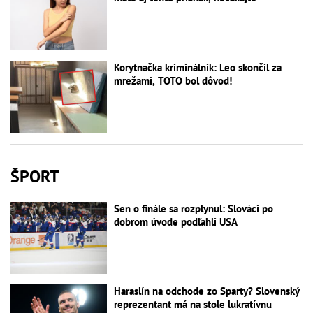
Korytnačka kriminálnik: Leo skončil za
mrežami, TOTO bol dôvod!
ŠPORT
Sen o finále sa rozplynul: Slováci po
dobrom úvode podľahli USA
Haraslín na odchode zo Sparty? Slovenský
reprezentant má na stole lukratívnu