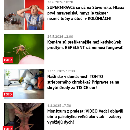
28.6.2026 10:28
SUPERMRAVCE sú už na Slovensku: Hlásia
prvé mraveniská, hmyz je takmer
nezničiteľný a útočí v KOLÓNIÁCH!
29.5.2026 12:00
Komáre sú prefíkanejšie než kedykoľvek
predtým: REPELENT už nemusí fungovať
FOTO
17.11.2025 12:00
Našli ste v domácnosti TOHTO
strieborného chrobáka? Pripravte sa na
skryté škody za TISÍCE eur!
FOTO
4.8.2025 17:30
Monštrum z pralesa: VIDEO Vedci objavili
obriu pakobylku veľkú ako vták – zábery
vyrážajú dych!
FOTO