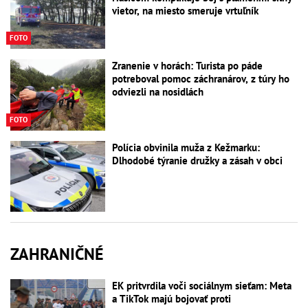
vietor, na miesto smeruje vrtuľník
FOTO
Zranenie v horách: Turista po páde
potreboval pomoc záchranárov, z túry ho
odviezli na nosidlách
FOTO
Polícia obvinila muža z Kežmarku:
Dlhodobé týranie družky a zásah v obci
ZAHRANIČNÉ
EK pritvrdila voči sociálnym sieťam: Meta
a TikTok majú bojovať proti