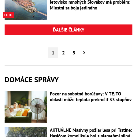
letovisko mnohých Slovákov má problém:
Miestni sa boja jediného
FOTO
ĎALŠIE ČLÁNKY
1
2
3
DOMÁCE SPRÁVY
Pozor na sobotné horúčavy: V TEJTO
oblasti môže teplota prekročiť 33 stupňov
AKTUÁLNE Masívny požiar lesa pri Trstíne:
Hasičom komplikuje boj s plameňmi silný