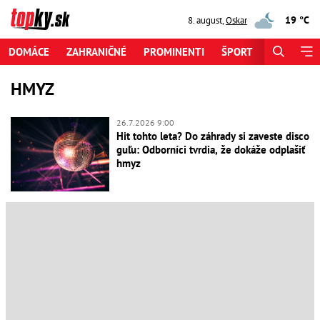
19 °C
8. august
,
Oskar
DOMÁCE
ZAHRANIČNÉ
PROMINENTI
ŠPORT
ZAUJÍMAV
HMYZ
26.7.2026 9:00
Hit tohto leta? Do záhrady si zaveste disco
guľu: Odborníci tvrdia, že dokáže odplašiť
hmyz