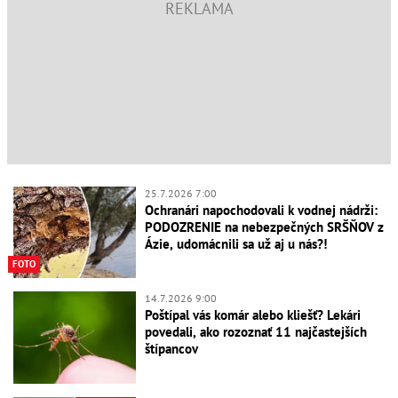
25.7.2026 7:00
Ochranári napochodovali k vodnej nádrži:
PODOZRENIE na nebezpečných SRŠŇOV z
Ázie, udomácnili sa už aj u nás?!
FOTO
14.7.2026 9:00
Poštípal vás komár alebo kliešť? Lekári
povedali, ako rozoznať 11 najčastejších
štípancov