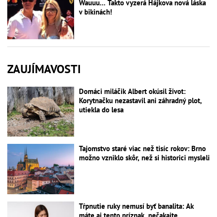
Wauuu... Takto vyzerá Hájkova nová láska
v bikinách!
ZAUJÍMAVOSTI
Domáci miláčik Albert okúsil život:
Korytnačku nezastavil ani záhradný plot,
utiekla do lesa
Tajomstvo staré viac než tisíc rokov: Brno
možno vzniklo skôr, než si historici mysleli
Tŕpnutie ruky nemusí byť banalita: Ak
máte aj tento príznak, nečakajte