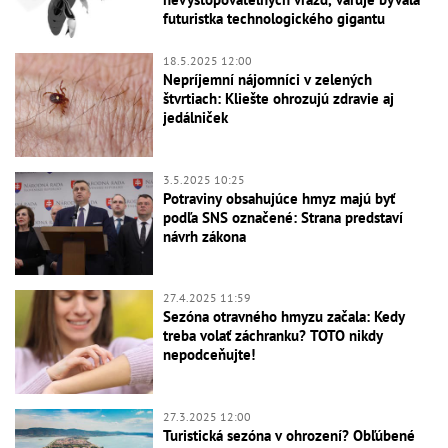
futuristka technologického gigantu
18.5.2025 12:00
Nepríjemní nájomníci v zelených
štvrtiach: Kliešte ohrozujú zdravie aj
jedálniček
3.5.2025 10:25
Potraviny obsahujúce hmyz majú byť
podľa SNS označené: Strana predstaví
návrh zákona
27.4.2025 11:59
Sezóna otravného hmyzu začala: Kedy
treba volať záchranku? TOTO nikdy
nepodceňujte!
27.3.2025 12:00
Turistická sezóna v ohrození? Obľúbené