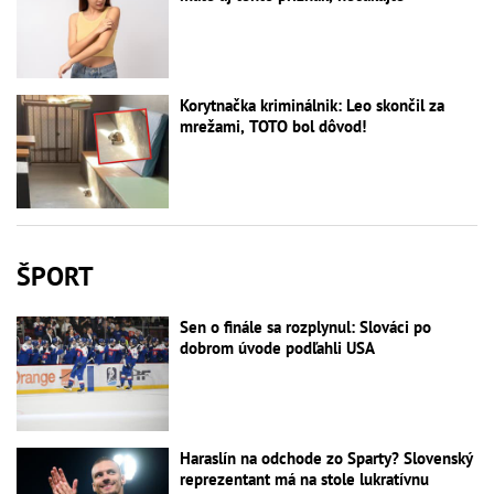
Korytnačka kriminálnik: Leo skončil za
mrežami, TOTO bol dôvod!
ŠPORT
Sen o finále sa rozplynul: Slováci po
dobrom úvode podľahli USA
Haraslín na odchode zo Sparty? Slovenský
reprezentant má na stole lukratívnu