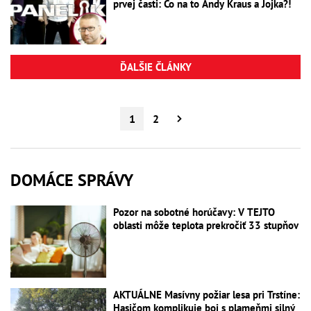
prvej časti: Čo na to Andy Kraus a Jojka?!
ĎALŠIE ČLÁNKY
1
2
DOMÁCE SPRÁVY
Pozor na sobotné horúčavy: V TEJTO
oblasti môže teplota prekročiť 33 stupňov
AKTUÁLNE Masívny požiar lesa pri Trstíne:
Hasičom komplikuje boj s plameňmi silný