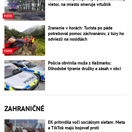
vietor, na miesto smeruje vrtuľník
FOTO
Zranenie v horách: Turista po páde
potreboval pomoc záchranárov, z túry ho
odviezli na nosidlách
FOTO
Polícia obvinila muža z Kežmarku:
Dlhodobé týranie družky a zásah v obci
ZAHRANIČNÉ
EK pritvrdila voči sociálnym sieťam: Meta
a TikTok majú bojovať proti