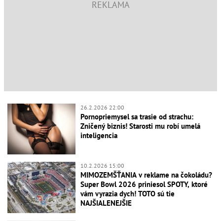
26.2.2026 22:00
Pornopriemysel sa trasie od strachu:
Zničený biznis! Starosti mu robí umelá
inteligencia
10.2.2026 15:00
MIMOZEMŠŤANIA v reklame na čokoládu?
Super Bowl 2026 priniesol SPOTY, ktoré
vám vyrazia dych! TOTO sú tie
NAJŠIALENEJŠIE