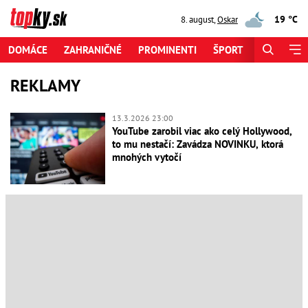
19 °C
8. august
,
Oskar
DOMÁCE
ZAHRANIČNÉ
PROMINENTI
ŠPORT
ZAUJÍMAV
REKLAMY
13.3.2026 23:00
YouTube zarobil viac ako celý Hollywood,
to mu nestačí: Zavádza NOVINKU, ktorá
mnohých vytočí