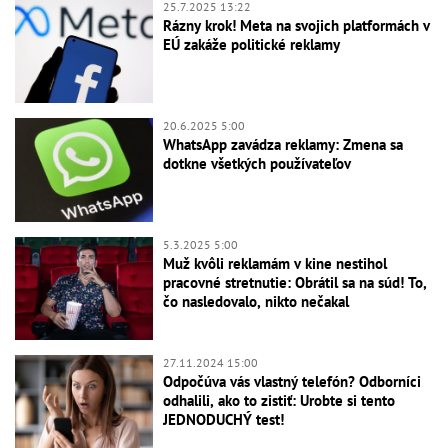
25.7.2025 13:22
Rázny krok! Meta na svojich platformách v
EÚ zakáže politické reklamy
20.6.2025 5:00
WhatsApp zavádza reklamy: Zmena sa
dotkne všetkých používateľov
5.3.2025 5:00
Muž kvôli reklamám v kine nestihol
pracovné stretnutie: Obrátil sa na súd! To,
čo nasledovalo, nikto nečakal
27.11.2024 15:00
Odpočúva vás vlastný telefón? Odborníci
odhalili, ako to zistiť: Urobte si tento
JEDNODUCHÝ test!