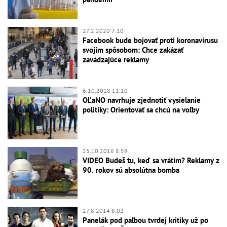
27.2.2020 7:10
Facebook bude bojovať proti koronavírusu
svojím spôsobom: Chce zakázať
zavádzajúce reklamy
6.10.2018 11:10
OĽaNO navrhuje zjednotiť vysielanie
politiky: Orientovať sa chcú na voľby
25.10.2016 8:59
VIDEO Budeš tu, keď sa vrátim? Reklamy z
90. rokov sú absolútna bomba
27.8.2014 8:02
Panelák pod paľbou tvrdej kritiky už po