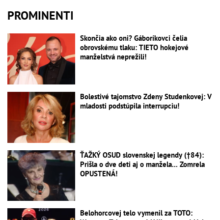
PROMINENTI
Skončia ako oni? Gáboríkovci čelia
obrovskému tlaku: TIETO hokejové
manželstvá neprežili!
Bolestivé tajomstvo Zdeny Studenkovej: V
mladosti podstúpila interrupciu!
ŤAŽKÝ OSUD slovenskej legendy (†84):
Prišla o dve deti aj o manžela... Zomrela
OPUSTENÁ!
Belohorcovej telo vymenil za TOTO: