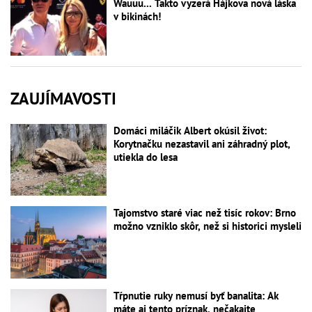
Wauuu... Takto vyzerá Hájkova nová láska
v bikinách!
ZAUJÍMAVOSTI
Domáci miláčik Albert okúsil život:
Korytnačku nezastavil ani záhradný plot,
utiekla do lesa
Tajomstvo staré viac než tisíc rokov: Brno
možno vzniklo skôr, než si historici mysleli
Tŕpnutie ruky nemusí byť banalita: Ak
máte aj tento príznak, nečakajte