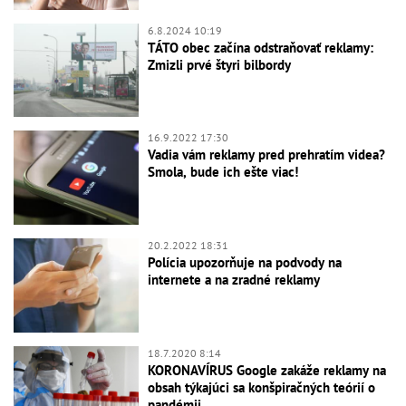
6.8.2024 10:19
TÁTO obec začína odstraňovať reklamy:
Zmizli prvé štyri bilbordy
16.9.2022 17:30
Vadia vám reklamy pred prehratím videa?
Smola, bude ich ešte viac!
20.2.2022 18:31
Polícia upozorňuje na podvody na
internete a na zradné reklamy
18.7.2020 8:14
KORONAVÍRUS Google zakáže reklamy na
obsah týkajúci sa konšpiračných teórií o
pandémii