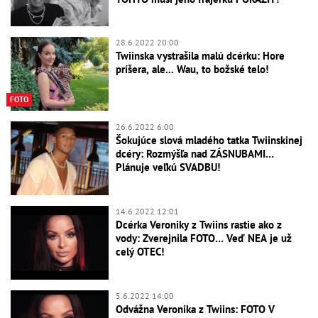
28.6.2022 20:00
Twiinska vystrašila malú dcérku: Hore
príšera, ale... Wau, to božské telo!
FOTO
26.6.2022 6:00
Šokujúce slová mladého tatka Twiinskinej
dcéry: Rozmýšľa nad ZÁSNUBAMI…
Plánuje veľkú SVADBU!
14.6.2022 12:01
Dcérka Veroniky z Twiins rastie ako z
vody: Zverejnila FOTO… Veď NEA je už
celý OTEC!
5.6.2022 14:00
Odvážna Veronika z Twiins: FOTO V