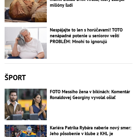
milióny ľudí
Nespájajte to len s horúčavami! TOTO
nenápadné potenie u seniorov veští
PROBLÉM: Mnohí to ignorujú
ŠPORT
FOTO Messiho žena v bikinách: Komentár
Ronaldovej Georginy vyvolal ošiaľ
Kariéra Patrika Rybára naberie nový smer:
Jeho pôsobenie v klube z KHL je