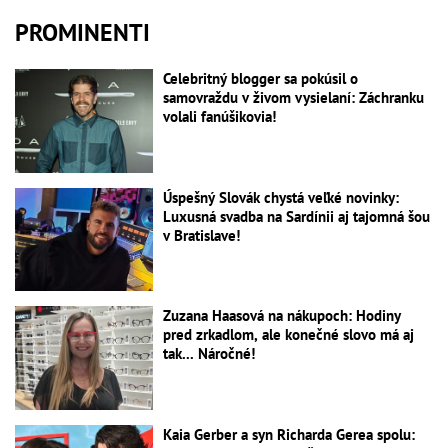
PROMINENTI
Celebritný blogger sa pokúsil o
samovraždu v živom vysielaní: Záchranku
volali fanúšikovia!
Úspešný Slovák chystá veľké novinky:
Luxusná svadba na Sardínii aj tajomná šou
v Bratislave!
Zuzana Haasová na nákupoch: Hodiny
pred zrkadlom, ale konečné slovo má aj
tak... Náročné!
Kaia Gerber a syn Richarda Gerea spolu: