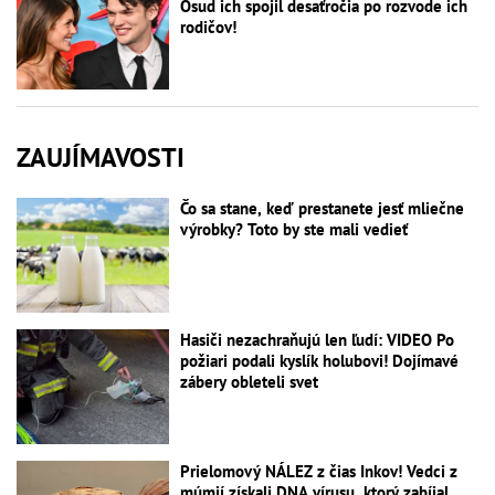
Osud ich spojil desaťročia po rozvode ich
rodičov!
ZAUJÍMAVOSTI
Čo sa stane, keď prestanete jesť mliečne
výrobky? Toto by ste mali vedieť
Hasiči nezachraňujú len ľudí: VIDEO Po
požiari podali kyslík holubovi! Dojímavé
zábery obleteli svet
Prielomový NÁLEZ z čias Inkov! Vedci z
múmií získali DNA vírusu, ktorý zabíjal