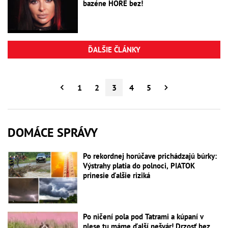
bazéne HORE bez!
ĎALŠIE ČLÁNKY
1
2
3
4
5
DOMÁCE SPRÁVY
Po rekordnej horúčave prichádzajú búrky:
Výstrahy platia do polnoci, PIATOK
prinesie ďalšie riziká
Po ničení pola pod Tatrami a kúpaní v
plese tu máme ďalší nešvár! Drzosť bez