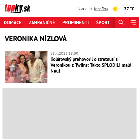
37 °C
6. august
,
Jozefína
DOMÁCE
ZAHRANIČNÉ
PROMINENTI
ŠPORT
ZAUJÍMAV
VERONIKA NÍZLOVÁ
28.4.2023 18:00
Kolárovský prehovoril o stretnutí s
Veronikou z Twiins: Takto SPLODILI malú
Neu!