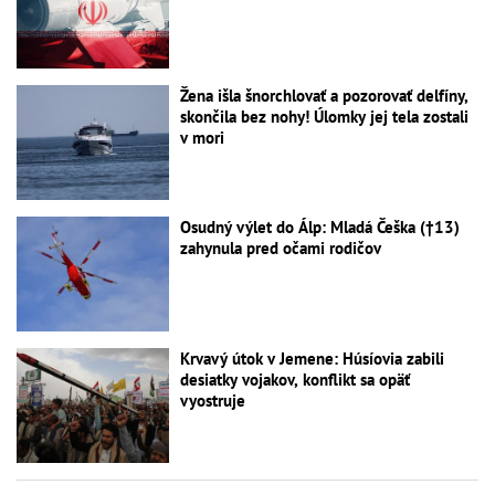
Žena išla šnorchlovať a pozorovať delfíny,
skončila bez nohy! Úlomky jej tela zostali
v mori
Osudný výlet do Álp: Mladá Češka (†13)
zahynula pred očami rodičov
Krvavý útok v Jemene: Húsíovia zabili
desiatky vojakov, konflikt sa opäť
vyostruje