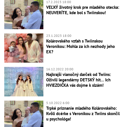
17.2.2023 18:00
VEĽKÝ životný krok pre mladého otecka:
NEUVERÍTE, kde bol s Twiinskou!
23.1.2023 18:00
Kolárovského vzťah s Twiinskou
Veronikou: Mohla za ich nezhody jeho
EX?
16.12.2022 20:00
Najkrajší vianočný darček od Twiins:
Oživili legendárny DETSKÝ hit... Ich
HVIEZDIČKA vás dojme k slzám!
5.10.2022 6:00
Trpké priznanie mladého Kolárovského:
Kvôli dcérke s Veronikou z Twiins skončil
u psychológa!