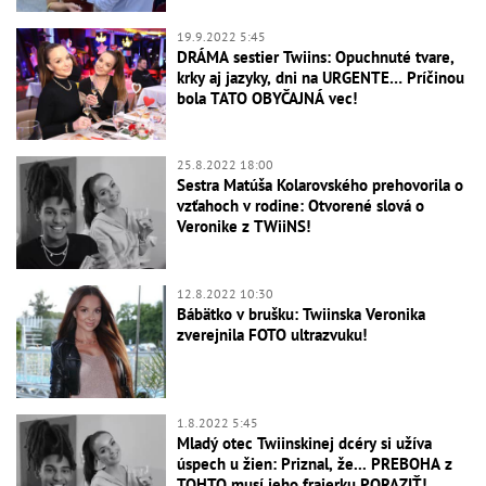
19.9.2022 5:45
DRÁMA sestier Twiins: Opuchnuté tvare,
krky aj jazyky, dni na URGENTE… Príčinou
bola TATO OBYČAJNÁ vec!
25.8.2022 18:00
Sestra Matúša Kolarovského prehovorila o
vzťahoch v rodine: Otvorené slová o
Veronike z TWiiNS!
12.8.2022 10:30
Bábätko v brušku: Twiinska Veronika
zverejnila FOTO ultrazvuku!
1.8.2022 5:45
Mladý otec Twiinskinej dcéry si užíva
úspech u žien: Priznal, že... PREBOHA z
TOHTO musí jeho frajerku PORAZIŤ!