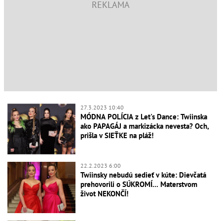
27.3.2023 10:40
MÓDNA POLÍCIA z Let's Dance: Twiinska
ako PAPAGÁJ a markizácka nevesta? Och,
prišla v SIEŤKE na pláž!
22.2.2023 6:00
Twiinsky nebudú sedieť v kúte: Dievčatá
prehovorili o SÚKROMÍ... Materstvom
život NEKONČÍ!