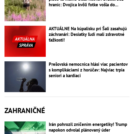
hraníc: Dvojica kvôli fotke vošla do...
AKTUÁLNE Na kúpalisku pri Šali zasahujú
záchranári: Desiatky ľudí mali zdravotné
ťažkosti!
Prešovská nemocnica hlási viac pacientov
s komplikáciami z horúčav: Najviac trpia
seniori a kardiaci
ZAHRANIČNÉ
Irán pohrozil zničením energetiky! Trump
napokon odvolal plánovaný úder