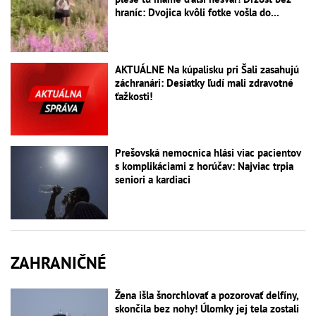
hraníc: Dvojica kvôli fotke vošla do...
AKTUÁLNE Na kúpalisku pri Šali zasahujú
záchranári: Desiatky ľudí mali zdravotné
ťažkosti!
Prešovská nemocnica hlási viac pacientov
s komplikáciami z horúčav: Najviac trpia
seniori a kardiaci
ZAHRANIČNÉ
Žena išla šnorchlovať a pozorovať delfíny,
skončila bez nohy! Úlomky jej tela zostali