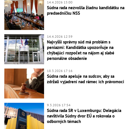
14.4.2026 15:00
Súdna rada nezvolila žiadnu kandidátku na
predsedníčku NSS
14.4.2026 12:59
Najvyšší správny súd má problém s
peniazmi: Kandidátka upozorňuje na
chýbajúci rozpočet na nájom aj slabé
personálne obsadenie
18.3.2026 17:16
Súdna rada apeluje na sudcov, aby sa
zdržali vyjadrení nad rámec ich právomoci
9.3.2026 17:54
Súdna rada SR v Luxemburgu: Delegácia
navštívila Súdny dvor EÚ a rokovala o
odborných témach