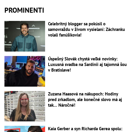
PROMINENTI
Celebritný blogger sa pokúsil o
samovraždu v živom vysielaní: Záchranku
volali fanúšikovia!
Úspešný Slovák chystá veľké novinky:
Luxusná svadba na Sardínii aj tajomná šou
v Bratislave!
Zuzana Haasová na nákupoch: Hodiny
pred zrkadlom, ale konečné slovo má aj
tak... Náročné!
Kaia Gerber a syn Richarda Gerea spolu: