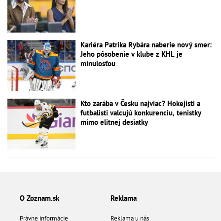
Kariéra Patrika Rybára naberie nový smer:
Jeho pôsobenie v klube z KHL je
minulosťou
Kto zarába v Česku najviac? Hokejisti a
futbalisti valcujú konkurenciu, tenistky
mimo elitnej desiatky
O Zoznam.sk
Reklama
Právne informácie
Reklama u nás