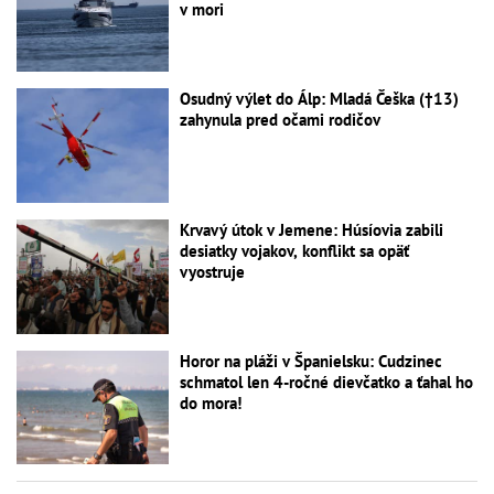
v mori
Osudný výlet do Álp: Mladá Češka (†13)
zahynula pred očami rodičov
Krvavý útok v Jemene: Húsíovia zabili
desiatky vojakov, konflikt sa opäť
vyostruje
Horor na pláži v Španielsku: Cudzinec
schmatol len 4-ročné dievčatko a ťahal ho
do mora!