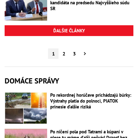
kandidáta na predsedu Najvyššieho súdu
SR
ĎALŠIE ČLÁNKY
1
2
3
DOMÁCE SPRÁVY
Po rekordnej horúčave prichádzajú búrky:
Výstrahy platia do polnoci, PIATOK
prinesie ďalšie riziká
Po ničení pola pod Tatrami a kúpaní v
plese tu máme ďalší nešvár! Drzosť bez