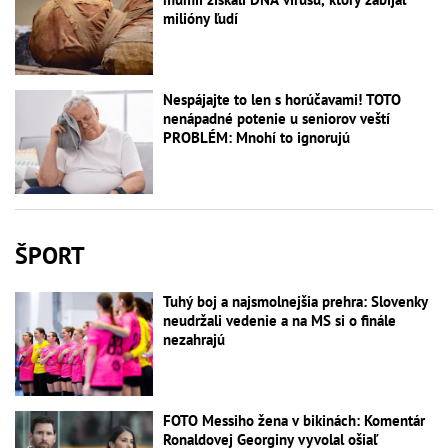
milióny ľudí
Nespájajte to len s horúčavami! TOTO
nenápadné potenie u seniorov veští
PROBLÉM: Mnohí to ignorujú
ŠPORT
Tuhý boj a najsmolnejšia prehra: Slovenky
neudržali vedenie a na MS si o finále
nezahrajú
FOTO Messiho žena v bikinách: Komentár
Ronaldovej Georginy vyvolal ošiaľ