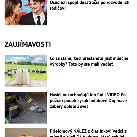
Osud ich spojil desaťročia po rozvode ich
rodičov!
ZAUJÍMAVOSTI
Čo sa stane, keď prestanete jesť mliečne
výrobky? Toto by ste mali vedieť
Hasiči nezachraňujú len ľudí: VIDEO Po
požiari podali kyslík holubovi! Dojímavé
zábery obleteli svet
Prielomový NÁLEZ z čias Inkov! Vedci z
múmií získali DNA vírusu, ktorý zabíjal