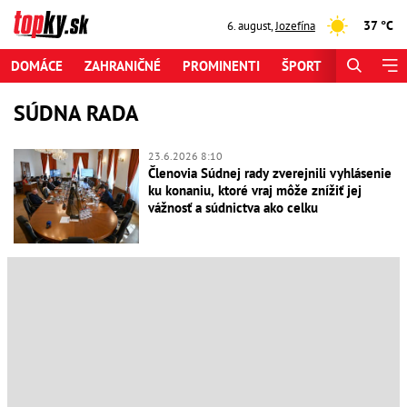
37 °C
6. august
,
Jozefína
DOMÁCE
ZAHRANIČNÉ
PROMINENTI
ŠPORT
ZAUJÍMAV
SÚDNA RADA
23.6.2026 8:10
Členovia Súdnej rady zverejnili vyhlásenie
ku konaniu, ktoré vraj môže znížiť jej
vážnosť a súdnictva ako celku