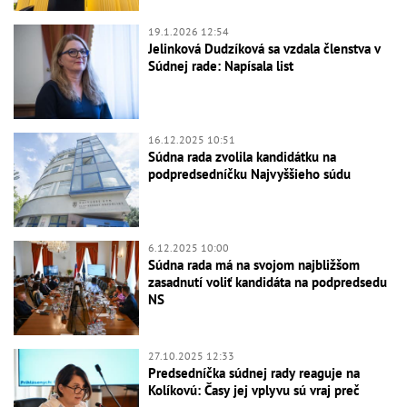
19.1.2026 12:54
Jelinková Dudzíková sa vzdala členstva v
Súdnej rade: Napísala list
16.12.2025 10:51
Súdna rada zvolila kandidátku na
podpredsedníčku Najvyššieho súdu
6.12.2025 10:00
Súdna rada má na svojom najbližšom
zasadnutí voliť kandidáta na podpredsedu
NS
27.10.2025 12:33
Predsedníčka súdnej rady reaguje na
Kolíkovú: Časy jej vplyvu sú vraj preč