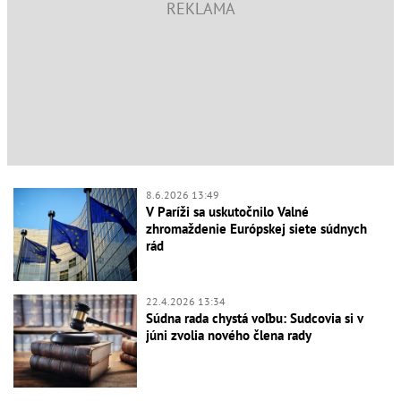
8.6.2026 13:49
V Paríži sa uskutočnilo Valné
zhromaždenie Európskej siete súdnych
rád
22.4.2026 13:34
Súdna rada chystá voľbu: Sudcovia si v
júni zvolia nového člena rady