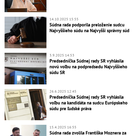
14.10.2025 15:55
Súdna rada podporila preloženie sudcu
Najvyššieho súdu na Najvyšší správny súd
3.9.2025 14:53
Predsedníčka Súdnej rady SR vyhlásila
novú voľbu na podpredsedu Najvyššieho
súdu SR
26.6.2025 12:45
Predsedníčka Súdnej rady SR vyhlásila
voľbu na kandidáta na sudcu Európskeho
súdu pre ľudské práva
15.4.2025 16:55
Súdna rada zvolila Františka Moznera za