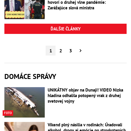
hovorí o druhej vlne pandémie:
Zarážajúce slová ministra
ĎALŠIE ČLÁNKY
1
2
3
DOMÁCE SPRÁVY
UNIKÁTNY objav na Dunaji! VIDEO Nízka
hladina odhalila potopený vrak z druhej
svetovej vojny
FOTO
Víkend plný násilia v rodinách: Úradovali
alkohol, drogy aj emócie po stroskotaných