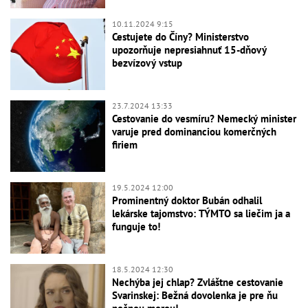
10.11.2024 9:15
Cestujete do Číny? Ministerstvo
upozorňuje nepresiahnuť 15-dňový
bezvízový vstup
23.7.2024 13:33
Cestovanie do vesmíru? Nemecký minister
varuje pred dominanciou komerčných
firiem
19.5.2024 12:00
Prominentný doktor Bubán odhalil
lekárske tajomstvo: TÝMTO sa liečim ja a
funguje to!
18.5.2024 12:30
Nechýba jej chlap? Zvláštne cestovanie
Svarinskej: Bežná dovolenka je pre ňu