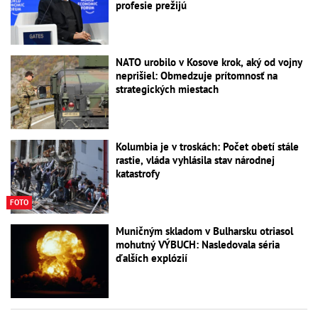
profesie prežijú
NATO urobilo v Kosove krok, aký od vojny
neprišiel: Obmedzuje prítomnosť na
strategických miestach
Kolumbia je v troskách: Počet obetí stále
rastie, vláda vyhlásila stav národnej
katastrofy
FOTO
Muničným skladom v Bulharsku otriasol
mohutný VÝBUCH: Nasledovala séria
ďalších explózií