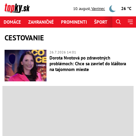
26 °C
10. august
,
Vavrinec
DOMÁCE
ZAHRANIČNÉ
PROMINENTI
ŠPORT
ZAUJÍMAV
CESTOVANIE
26.7.2026 14:01
Dorota Nvotová po zdravotných
problémoch: Chce sa zavrieť do kláštora
na tajomnom mieste