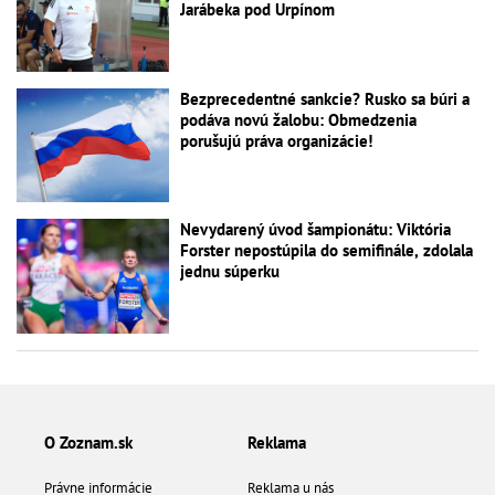
Jarábeka pod Urpínom
Bezprecedentné sankcie? Rusko sa búri a
podáva novú žalobu: Obmedzenia
porušujú práva organizácie!
Nevydarený úvod šampionátu: Viktória
Forster nepostúpila do semifinále, zdolala
jednu súperku
O Zoznam.sk
Reklama
Právne informácie
Reklama u nás