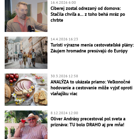
16.4.2026 6:00
Ciberej zostal odrezaný od domova:
Stačila chvíľa a… z toho behá mráz po
chrbte
14.4.2026 16:23
Turisti výrazne menia cestovateľské plány:
Záujem hromadne presúvajú do Európy
30.3.2026 12:58
ANALÝZA to ukázala priamo: Veľkonočné
hodovanie a cestovanie môže vyjsť oproti
vlaňajšku viac
8.12.2024 12:00
Oliver Andrásy precestoval pol sveta a
priznáva: TU bolo DRAHO aj pre mňa!