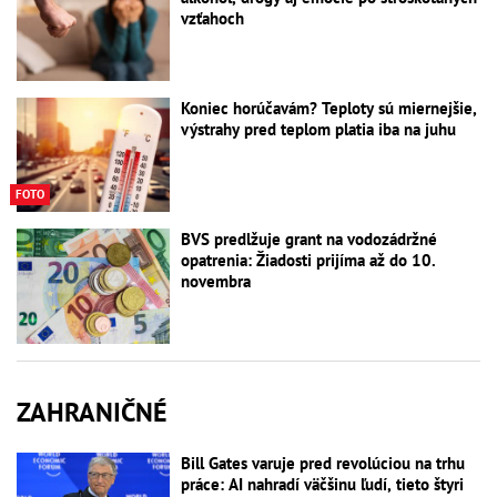
vzťahoch
Koniec horúčavám? Teploty sú miernejšie,
výstrahy pred teplom platia iba na juhu
FOTO
BVS predlžuje grant na vodozádržné
opatrenia: Žiadosti prijíma až do 10.
novembra
ZAHRANIČNÉ
Bill Gates varuje pred revolúciou na trhu
práce: AI nahradí väčšinu ľudí, tieto štyri