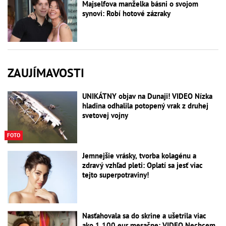
Majselfova manželka básni o svojom
synovi: Robí hotové zázraky
ZAUJÍMAVOSTI
UNIKÁTNY objav na Dunaji! VIDEO Nízka
hladina odhalila potopený vrak z druhej
svetovej vojny
FOTO
Jemnejšie vrásky, tvorba kolagénu a
zdravý vzhľad pleti: Oplatí sa jesť viac
tejto superpotraviny!
Nasťahovala sa do skrine a ušetrila viac
ako 1 100 eur mesačne: VIDEO Nechcem