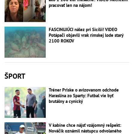
pracovať len na nájom!
FASCINUJÚCI nález pri Sicílii! VIDEO
Potápači objavili vrak rímskej lode starý
2100 ROKOV
ŠPORT
Tréner Priske o avizovanom odchode
Haraslína zo Sparty: Futbal vie byť
brutálny a cynický
V kabíne chce nájsť vzájomný rešpekt:
Nováčik oznámil nástupcu odvolaného