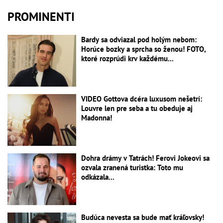
PROMINENTI
Bardy sa odviazal pod holým nebom:
Horúce bozky a sprcha so ženou! FOTO,
ktoré rozprúdi krv každému...
VIDEO Gottova dcéra luxusom nešetrí:
Louvre len pre seba a tu obeduje aj
Madonna!
Dohra drámy v Tatrách! Ferovi Jokeovi sa
ozvala zranená turistka: Toto mu
odkázala...
Budúca nevesta sa bude mať kráľovsky!