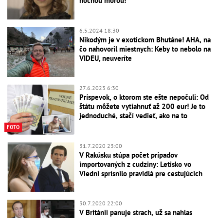
nočnou morou!
6.5.2024 18:30
Nikodým je v exotickom Bhutáne! AHA, na
čo nahovoril miestnych: Keby to nebolo na
VIDEU, neuveríte
27.6.2023 6:30
Príspevok, o ktorom ste ešte nepočuli: Od
štátu môžete vytiahnuť až 200 eur! Je to
jednoduché, stačí vedieť, ako na to
FOTO
31.7.2020 23:00
V Rakúsku stúpa počet prípadov
importovaných z cudziny: Letisko vo
Viedni sprísnilo pravidlá pre cestujúcich
30.7.2020 22:00
V Británii panuje strach, už sa nahlas