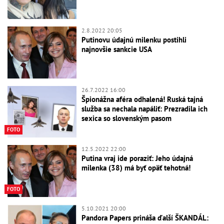
2.8.2022 20:05
Putinovu údajnú milenku postihli
najnovšie sankcie USA
26.7.2022 16:00
Špionážna aféra odhalená! Ruská tajná
služba sa nechala napáliť: Prezradila ich
sexica so slovenským pasom
FOTO
12.5.2022 22:00
Putina vraj ide poraziť: Jeho údajná
milenka (38) má byť opäť tehotná!
FOTO
5.10.2021 20:00
Pandora Papers prináša ďalší ŠKANDÁL: