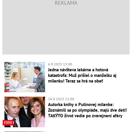
6.9.2025 15:00
Jedna návšteva lekárne a hotová
katastrofa: Muž prišiel o manželku aj
milenku! Teraz sa hrá na obeť
26.8.2025 22:00
Autorka knihy o Putinovej milenke:
Zoznámili sa po olympiáde, majú dve deti!
TAKÝTO život vedie po zverejnení aféry
FOTO