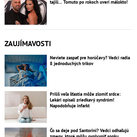
tajili... Tomuto po rokoch uverí málokto!
ZAUJÍMAVOSTI
Neviete zaspať pre horúčavy? Vedci radia
8 jednoduchých trikov
Príliš veľa šťastia môže zlomiť srdce:
Lekári opísali zriedkavý syndróm!
Napodobňuje infarkt
Čo sa deje pod Santorini? Vedci odhaľujú
zmeny, ktoré môžu ovplyvniť sopku