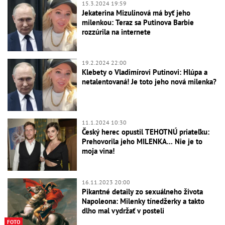
15.3.2024 19:59
Jekaterina Mizulinová má byť jeho
milenkou: Teraz sa Putinova Barbie
rozzúrila na internete
19.2.2024 22:00
Klebety o Vladimírovi Putinovi: Hlúpa a
netalentovaná! Je toto jeho nová milenka?
11.1.2024 10:30
Český herec opustil TEHOTNÚ priateľku:
Prehovorila jeho MILENKA... Nie je to
moja vina!
16.11.2023 20:00
Pikantné detaily zo sexuálneho života
Napoleona: Milenky tínedžerky a takto
dlho mal vydržať v posteli
FOTO