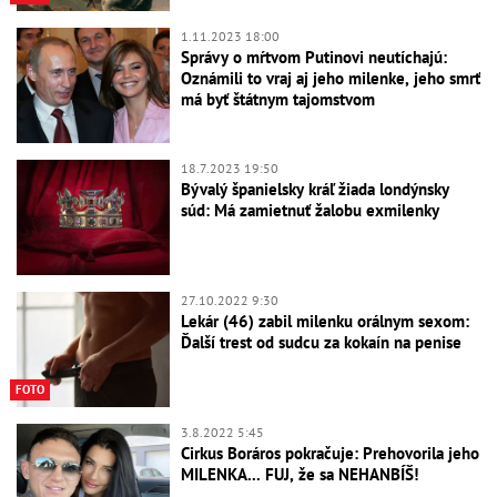
1.11.2023 18:00
Správy o mŕtvom Putinovi neutíchajú:
Oznámili to vraj aj jeho milenke, jeho smrť
má byť štátnym tajomstvom
18.7.2023 19:50
Bývalý španielsky kráľ žiada londýnsky
súd: Má zamietnuť žalobu exmilenky
27.10.2022 9:30
Lekár (46) zabil milenku orálnym sexom:
Ďalší trest od sudcu za kokaín na penise
FOTO
3.8.2022 5:45
Cirkus Boráros pokračuje: Prehovorila jeho
MILENKA... FUJ, že sa NEHANBÍŠ!