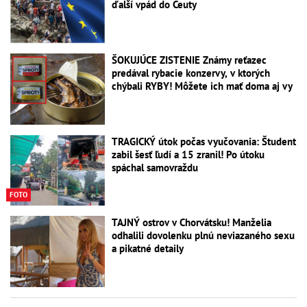
ďalší vpád do Ceuty
ŠOKUJÚCE ZISTENIE Známy reťazec
predával rybacie konzervy, v ktorých
chýbali RYBY! Môžete ich mať doma aj vy
TRAGICKÝ útok počas vyučovania: Študent
zabil šesť ľudí a 15 zranil! Po útoku
spáchal samovraždu
FOTO
TAJNÝ ostrov v Chorvátsku! Manželia
odhalili dovolenku plnú neviazaného sexu
a pikatné detaily