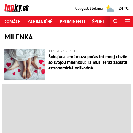
24 °C
7. august
,
Štefánia
DOMÁCE
ZAHRANIČNÉ
PROMINENTI
ŠPORT
ZAUJÍMAV
MILENKA
11.9.2025 20:00
Šokujúca smrť muža počas intímnej chvíle
so svojou milenkou: Tá musí teraz zaplatiť
astronomické odškodné