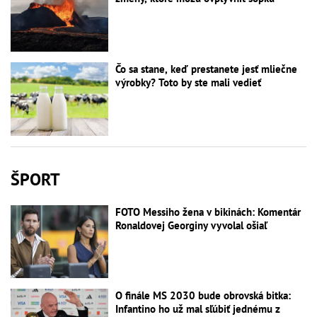
Čo sa stane, keď prestanete jesť mliečne
výrobky? Toto by ste mali vedieť
ŠPORT
FOTO Messiho žena v bikinách: Komentár
Ronaldovej Georginy vyvolal ošiaľ
O finále MS 2030 bude obrovská bitka:
Infantino ho už mal sľúbiť jednému z