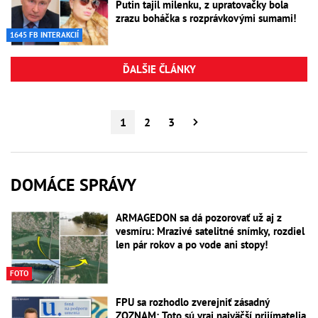
Putin tajil milenku, z upratovačky bola
zrazu boháčka s rozprávkovými sumami!
1645 FB INTERAKCIÍ
ĎALŠIE ČLÁNKY
1
2
3
DOMÁCE SPRÁVY
ARMAGEDON sa dá pozorovať už aj z
vesmíru: Mrazivé satelitné snímky, rozdiel
len pár rokov a po vode ani stopy!
FOTO
FPU sa rozhodlo zverejniť zásadný
ZOZNAM: Toto sú vraj najväčší prijímatelia