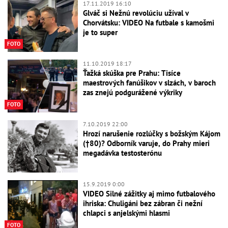
17.11.2019 16:10
Glváč si Nežnú revolúciu užíval v
Chorvátsku: VIDEO Na futbale s kamošmi
je to super
FOTO
11.10.2019 18:17
Ťažká skúška pre Prahu: Tisíce
maestrových fanúšikov v slzách, v baroch
zas znejú podgurážené výkriky
FOTO
7.10.2019 22:00
Hrozí narušenie rozlúčky s božským Kájom
(†80)? Odborník varuje, do Prahy mieri
megadávka testosterónu
15.9.2019 0:00
VIDEO Silné zážitky aj mimo futbalového
ihriska: Chuligáni bez zábran či nežní
chlapci s anjelskými hlasmi
FOTO