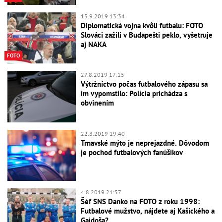
13.9.2019 13:34
Diplomatická vojna kvôli futbalu: FOTO
Slováci zažili v Budapešti peklo, vyšetruje
aj NAKA
FOTO
27.8.2019 17:15
Výtržníctvo počas futbalového zápasu sa
im vypomstilo: Polícia prichádza s
obvinením
22.8.2019 19:40
Trnavské mýto je neprejazdné. Dôvodom
je pochod futbalových fanúšikov
4.8.2019 21:57
Šéf SNS Danko na FOTO z roku 1998:
Futbalové mužstvo, nájdete aj Kašického a
Gajdoša?