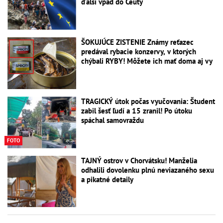
ďalší vpád do Ceuty
ŠOKUJÚCE ZISTENIE Známy reťazec
predával rybacie konzervy, v ktorých
chýbali RYBY! Môžete ich mať doma aj vy
TRAGICKÝ útok počas vyučovania: Študent
zabil šesť ľudí a 15 zranil! Po útoku
spáchal samovraždu
FOTO
TAJNÝ ostrov v Chorvátsku! Manželia
odhalili dovolenku plnú neviazaného sexu
a pikatné detaily