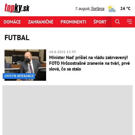
24 °C
7. august
,
Štefánia
DOMÁCE
ZAHRANIČNÉ
PROMINENTI
ŠPORT
ZAUJÍMAV
FUTBAL
16.6.2021 12:35
Minister Naď prišiel na vládu zakrvavený!
FOTO Hrôzostrašné zranenie na tvári, prvé
slová, čo sa stalo
1970 FB INTERAKCIÍ