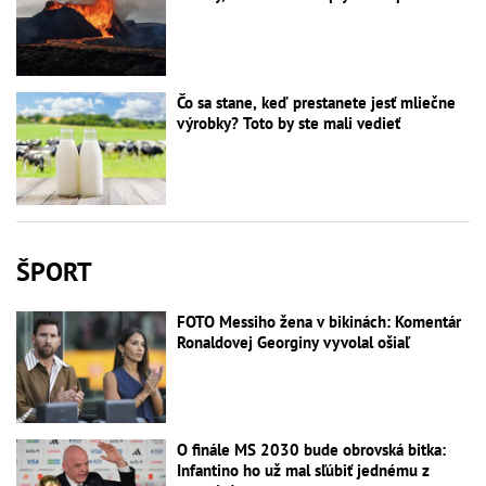
Čo sa stane, keď prestanete jesť mliečne
výrobky? Toto by ste mali vedieť
ŠPORT
FOTO Messiho žena v bikinách: Komentár
Ronaldovej Georginy vyvolal ošiaľ
O finále MS 2030 bude obrovská bitka:
Infantino ho už mal sľúbiť jednému z