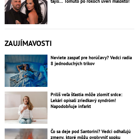
tajili... Tomuto po rokoch uverí málokto!
ZAUJÍMAVOSTI
Neviete zaspať pre horúčavy? Vedci radia
8 jednoduchých trikov
Príliš veľa šťastia môže zlomiť srdce:
Lekári opísali zriedkavý syndróm!
Napodobňuje infarkt
Čo sa deje pod Santorini? Vedci odhaľujú
zmeny, ktoré môžu ovplyvniť sopku