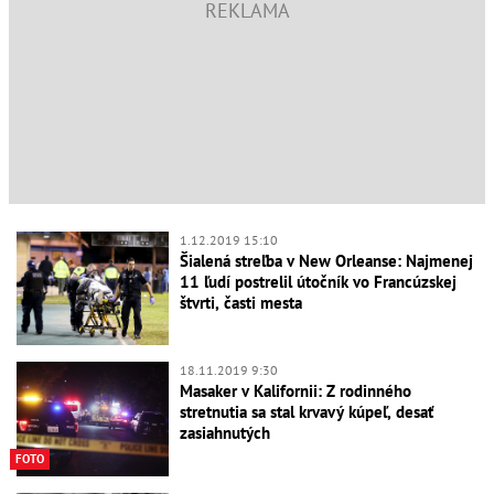
1.12.2019 15:10
Šialená streľba v New Orleanse: Najmenej
11 ľudí postrelil útočník vo Francúzskej
štvrti, časti mesta
18.11.2019 9:30
Masaker v Kalifornii: Z rodinného
stretnutia sa stal krvavý kúpeľ, desať
zasiahnutých
FOTO