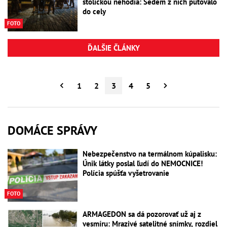
stoličkou nehodia: Sedem z nich putovalo
do cely
FOTO
ĎALŠIE ČLÁNKY
1
2
3
4
5
DOMÁCE SPRÁVY
Nebezpečenstvo na termálnom kúpalisku:
Únik látky poslal ľudí do NEMOCNICE!
Polícia spúšťa vyšetrovanie
FOTO
ARMAGEDON sa dá pozorovať už aj z
vesmíru: Mrazivé satelitné snímky, rozdiel