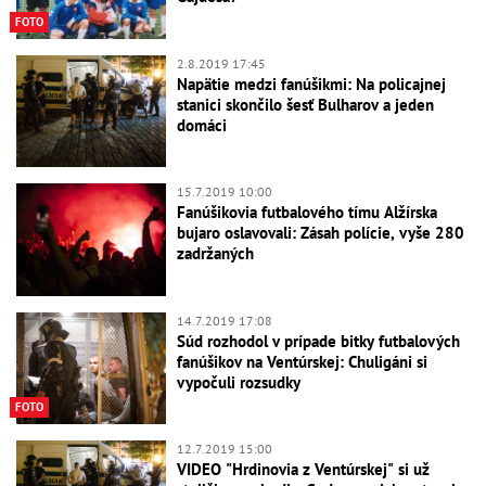
FOTO
2.8.2019 17:45
Napätie medzi fanúšikmi: Na policajnej
stanici skončilo šesť Bulharov a jeden
domáci
15.7.2019 10:00
Fanúšikovia futbalového tímu Alžírska
bujaro oslavovali: Zásah polície, vyše 280
zadržaných
14.7.2019 17:08
Súd rozhodol v prípade bitky futbalových
fanúšikov na Ventúrskej: Chuligáni si
vypočuli rozsudky
FOTO
12.7.2019 15:00
VIDEO "Hrdinovia z Ventúrskej" si už