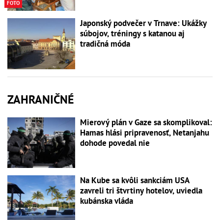
FOTO
Japonský podvečer v Trnave: Ukážky
súbojov, tréningy s katanou aj
tradičná móda
ZAHRANIČNÉ
Mierový plán v Gaze sa skomplikoval:
Hamas hlási pripravenosť, Netanjahu
dohode povedal nie
Na Kube sa kvôli sankciám USA
zavreli tri štvrtiny hotelov, uviedla
kubánska vláda