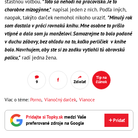
šťastnou voľbou.
"Toto sa nehodí na pracovisko. Je to
chorobne mizogýnne,"
napísal jeden z nich.
Podľa iných,
naopak,
takýto darček nemohol nikoho uraziť.
"Minulý rok
som dostala v práci rovnakú knihu. Mne osobne to prišlo
vtipné a dala som ju manželovi.
Samozrejme to bolo podané
v duchu zábavy, bez ohľadu na to, koľko perličiek v knihe
bolo. Navrhujem, aby ste si zo zadku vytiahli tú obrovskú
palicu,"
radí jedna žena.
Tip na
9
Zdieľať
článok
Viac o téme:
Porno
,
Vianočný darček
,
Vianoce
Pridajte si Topky.sk
medzi Vaše
Pridať
preferované zdroje na Google