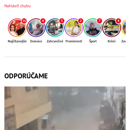
Nahlásiť chybu
16
4
3
2
7
4
Najčítanejšie
Domáce
Zahraničné
Prominenti
Šport
Krimi
Zaují
ODPORÚČAME