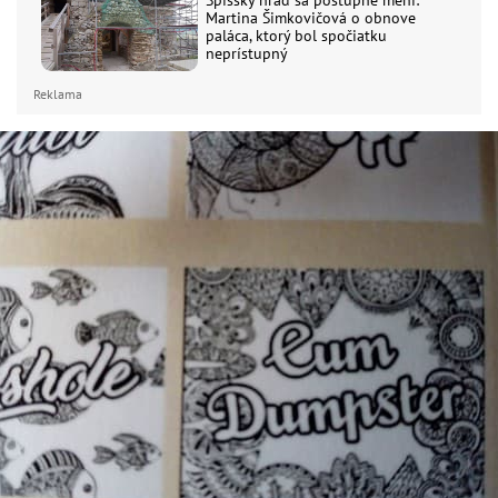
Spišský hrad sa postupne mení:
Martina Šimkovičová o obnove
paláca, ktorý bol spočiatku
neprístupný
Reklama