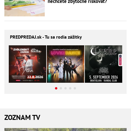
nechcete zbytočne riskovať?
PREDPREDAJ
.sk - Tu sa rodia zážitky
ZOZNAM TV