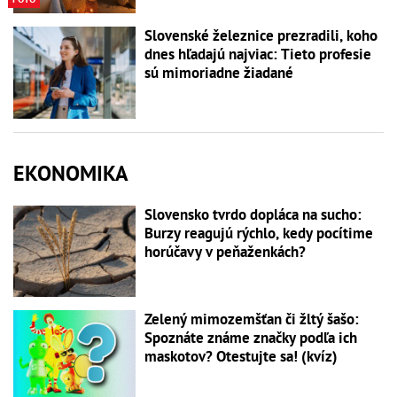
Slovenské železnice prezradili, koho
dnes hľadajú najviac: Tieto profesie
sú mimoriadne žiadané
EKONOMIKA
Slovensko tvrdo dopláca na sucho:
Burzy reagujú rýchlo, kedy pocítime
horúčavy v peňaženkách?
Zelený mimozemšťan či žltý šašo:
Spoznáte známe značky podľa ich
maskotov? Otestujte sa! (kvíz)