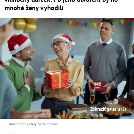
mnohé ženy vyhodili
Zobraziť galériu
(2)
Ilustračné foto (Zdroj: Getty Images)