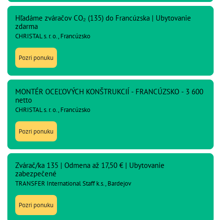
Hľadáme zváračov CO₂ (135) do Francúzska | Ubytovanie
zdarma
CHRISTAL s. r. o., Francúzsko
Pozri ponuku
MONTÉR OCEĽOVÝCH KONŠTRUKCIÍ - FRANCÚZSKO - 3 600
netto
CHRISTAL s. r. o., Francúzsko
Pozri ponuku
Zvárač/ka 135 | Odmena až 17,50 € | Ubytovanie
zabezpečené
TRANSFER International Staff k.s., Bardejov
Pozri ponuku