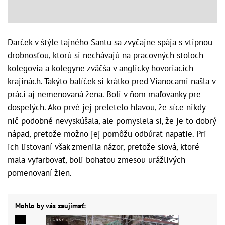
Darček v štýle tajného Santu sa zvyčajne spája s vtipnou
drobnosťou, ktorú si nechávajú na pracovných stoloch
kolegovia a kolegyne zväčša v anglicky hovoriacich
krajinách. Takýto balíček si krátko pred Vianocami našla v
práci aj nemenovaná žena. Boli v ňom maľovanky pre
dospelých. Ako prvé jej preletelo hlavou, že síce nikdy
nič podobné nevyskúšala, ale pomyslela si, že je to dobrý
nápad, pretože možno jej pomôžu odbúrať napätie. Pri
ich listovaní však zmenila názor, pretože slová, ktoré
mala vyfarbovať, boli bohatou zmesou urážlivých
pomenovaní žien.
Mohlo by vás zaujímať: