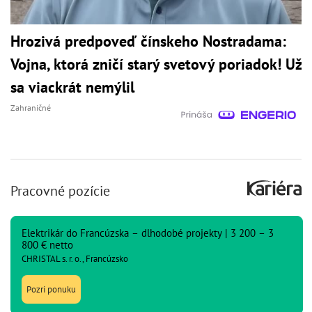
Hrozivá predpoveď čínskeho Nostradama:
Vojna, ktorá zničí starý svetový poriadok! Už
sa viackrát nemýlil
Zahraničné
Pracovné pozície
Elektrikár do Francúzska – dlhodobé projekty | 3 200 – 3
800 € netto
CHRISTAL s. r. o., Francúzsko
Pozri ponuku