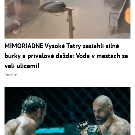
MIMORIADNE Vysoké Tatry zasiahli silné
búrky a prívalové dažde: Voda v mestách sa
valí ulicami!
Domáce