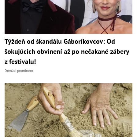
Týždeň od škandálu Gáboríkovcov: Od
šokujúcich obvinení až po nečakané zábery
z festivalu!
Domáci prominenti