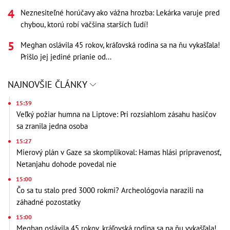
Neznesiteľné horúčavy ako vážna hrozba: Lekárka varuje pred
chybou, ktorú robí väčšina starších ľudí!
Meghan oslávila 45 rokov, kráľovská rodina sa na ňu vykašľala!
Prišlo jej jediné prianie od...
NAJNOVŠIE ČLÁNKY
15:39
Veľký požiar humna na Liptove: Pri rozsiahlom zásahu hasičov
sa zranila jedna osoba
15:27
Mierový plán v Gaze sa skomplikoval: Hamas hlási pripravenosť,
Netanjahu dohode povedal nie
15:00
Čo sa tu stalo pred 3000 rokmi? Archeológovia narazili na
záhadné pozostatky
15:00
Meghan oslávila 45 rokov, kráľovská rodina sa na ňu vykašľala!