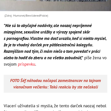
(Zdroj: Mumsnet/BewilderedPiskie)
"
Nie sú to obyčajné nadávky, ale naozaj nepríjemné
mizogýnne, sexuálne urážky a výrazy spojené skôr
s pornografiou. Vlastne ma dosť urazilo, keď si niekto myslel,
že je to vhodný darček pre päťdesiatročnú kolegyňu.
Rozmýšľam nad tým, či mám niečo o tom povedať v práci
alebo to hodiť do zberu a na všetko zabudnúť,"
píše žena vo
svojom
príspevku
.
FOTO Šéf náhodou načapal zamestnancov na tajnom
vianočnom večierku: Takú reakciu by ste nečakali
Viacerí užívatelia si myslia, že tento darček naozaj nebol