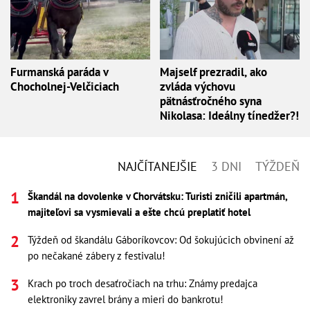
Furmanská paráda v
Majself prezradil, ako
Chocholnej-Velčiciach
zvláda výchovu
pätnásťročného syna
Nikolasa: Ideálny tínedžer?!
NAJČÍTANEJŠIE
3 DNI
TÝŽDEŇ
Škandál na dovolenke v Chorvátsku: Turisti zničili apartmán,
majiteľovi sa vysmievali a ešte chcú preplatiť hotel
Týždeň od škandálu Gáboríkovcov: Od šokujúcich obvinení až
po nečakané zábery z festivalu!
Krach po troch desaťročiach na trhu: Známy predajca
elektroniky zavrel brány a mieri do bankrotu!