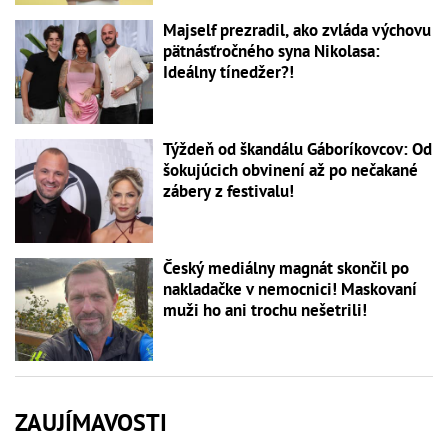
Majself prezradil, ako zvláda výchovu
pätnásťročného syna Nikolasa:
Ideálny tínedžer?!
Týždeň od škandálu Gáboríkovcov: Od
šokujúcich obvinení až po nečakané
zábery z festivalu!
Český mediálny magnát skončil po
nakladačke v nemocnici! Maskovaní
muži ho ani trochu nešetrili!
ZAUJÍMAVOSTI