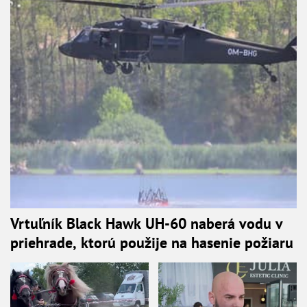
Vrtuľník Black Hawk UH-60 naberá vodu v
priehrade, ktorú použije na hasenie požiaru