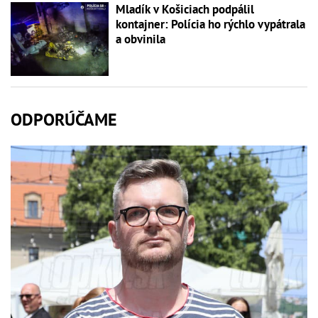
Mladík v Košiciach podpálil
kontajner: Polícia ho rýchlo vypátrala
a obvinila
ODPORÚČAME