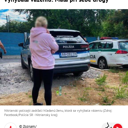
Nitrianski policajti zadržali hľadanú ženu, ktorá sa vyhýbala väzeniu (Zdroj:
Facebook/Polícia SR - Nitriansky kraj )
© Zoznam/