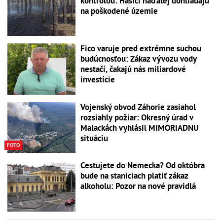
kontrolou: Hasiči naďalej dohliadajú
na poškodené územie
Fico varuje pred extrémne suchou
budúcnosťou: Zákaz vývozu vody
nestačí, čakajú nás miliardové
investície
Vojenský obvod Záhorie zasiahol
rozsiahly požiar: Okresný úrad v
Malackách vyhlásil MIMORIADNU
situáciu
FOTO
Cestujete do Nemecka? Od októbra
bude na staniciach platiť zákaz
alkoholu: Pozor na nové pravidlá