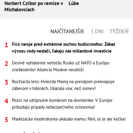
Norbert Czibor po remíze v
Lúke
Michalovciach
NAJČÍTANEJŠIE
3 DNI
TÝŽDEŇ
Fico varuje pred extrémne suchou budúcnosťou: Zákaz
vývozu vody nestačí, čakajú nás miliardové investície
Desivé vyhlásenie veliteľa: Rusko už NATO a Európu
zneškodnilo! Aliancia Moskve neublíži
Rozžiarila leto: Hviezda Mamy na prenájom prekvapuje
záberom v bikinách. Ukázala viac než úsmev!
Pozor na uštipnutie komárom na dovolenke: V Európe
pribúdajú prípady nebezpečného ochorenia!
Markizácka moderátorka ukázala mamu: Páni, to je ale kočka!