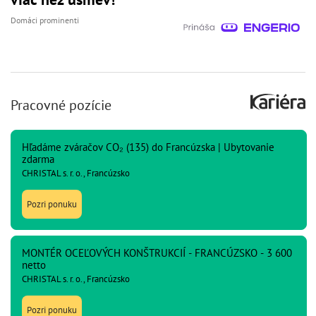
Domáci prominenti
Pracovné pozície
Hľadáme zváračov CO₂ (135) do Francúzska | Ubytovanie
zdarma
CHRISTAL s. r. o., Francúzsko
Pozri ponuku
MONTÉR OCEĽOVÝCH KONŠTRUKCIÍ - FRANCÚZSKO - 3 600
netto
CHRISTAL s. r. o., Francúzsko
Pozri ponuku