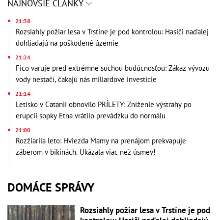
NAJNOVŠIE ČLÁNKY
21:38
Rozsiahly požiar lesa v Trstíne je pod kontrolou: Hasiči naďalej
dohliadajú na poškodené územie
21:24
Fico varuje pred extrémne suchou budúcnosťou: Zákaz vývozu
vody nestačí, čakajú nás miliardové investície
21:14
Letisko v Catanii obnovilo PRÍLETY: Zníženie výstrahy po
erupcii sopky Etna vrátilo prevádzku do normálu
21:00
Rozžiarila leto: Hviezda Mamy na prenájom prekvapuje
záberom v bikinách. Ukázala viac než úsmev!
DOMÁCE SPRÁVY
Rozsiahly požiar lesa v Trstíne je pod