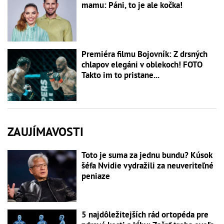
mamu: Páni, to je ale kočka!
Premiéra filmu Bojovník: Z drsných
chlapov elegáni v oblekoch! FOTO
Takto im to pristane...
ZAUJÍMAVOSTI
Toto je suma za jednu bundu? Kúsok
šéfa Nvidie vydražili za neuveriteľné
peniaze
5 najdôležitejších rád ortopéda pre