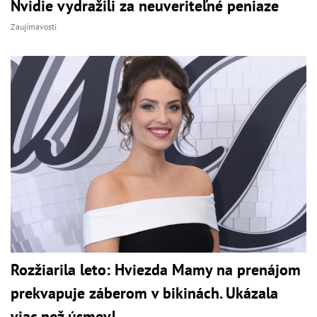
Nvidie vydražili za neuveriteľné peniaze
Zaujímavosti
Rozžiarila leto: Hviezda Mamy na prenájom
prekvapuje záberom v bikinách. Ukázala
viac než úsmev!