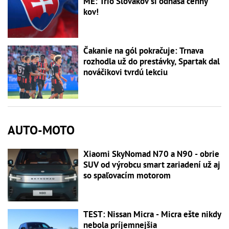
ME: Trio Slovákov si odnáša cenný
kov!
Čakanie na gól pokračuje: Trnava
rozhodla už do prestávky, Spartak dal
nováčikovi tvrdú lekciu
AUTO-MOTO
Xiaomi SkyNomad N70 a N90 - obrie
SUV od výrobcu smart zariadení už aj
so spaľovacím motorom
TEST: Nissan Micra - Micra ešte nikdy
nebola príjemnejšia