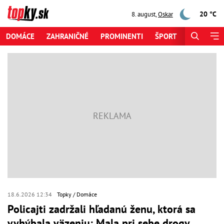
20 °C
8. august
,
Oskar
DOMÁCE
ZAHRANIČNÉ
PROMINENTI
ŠPORT
ZAUJÍMAV
18.6.2026 12:34
Topky
Domáce
Policajti zadržali hľadanú ženu, ktorá sa
vyhýbala väzeniu: Mala pri sebe drogy