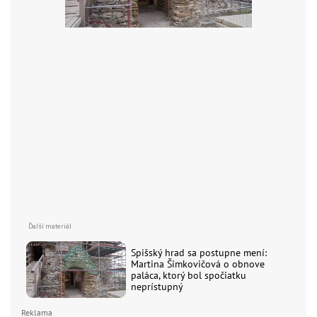
Spišský hrad sa postupne mení:
Martina Šimkovičová o obnove
paláca, ktorý bol spočiatku
neprístupný
Reklama