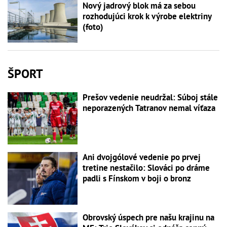
Nový jadrový blok má za sebou
rozhodujúci krok k výrobe elektriny
(foto)
ŠPORT
Prešov vedenie neudržal: Súboj stále
neporazených Tatranov nemal víťaza
Ani dvojgólové vedenie po prvej
tretine nestačilo: Slováci po dráme
padli s Fínskom v boji o bronz
Obrovský úspech pre našu krajinu na