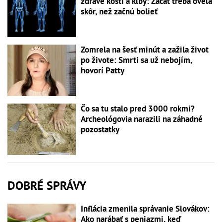
zdravé kosti a kĺby: Začať treba oveľa
skôr, než začnú bolieť
Zomrela na šesť minút a zažila život
po živote: Smrti sa už nebojím,
hovorí Patty
Čo sa tu stalo pred 3000 rokmi?
Archeológovia narazili na záhadné
pozostatky
DOBRÉ SPRÁVY
Inflácia zmenila správanie Slovákov:
Ako narábať s peniazmi, keď