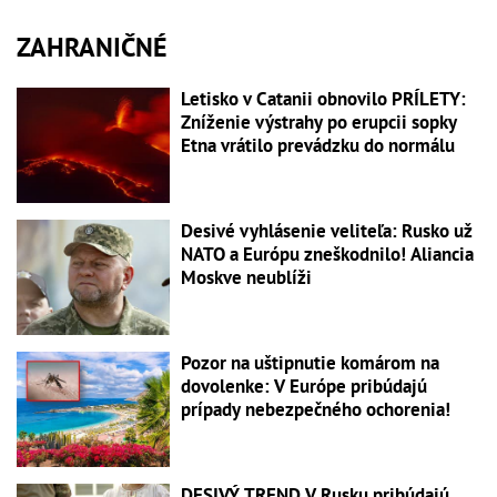
ZAHRANIČNÉ
Letisko v Catanii obnovilo PRÍLETY:
Zníženie výstrahy po erupcii sopky
Etna vrátilo prevádzku do normálu
Desivé vyhlásenie veliteľa: Rusko už
NATO a Európu zneškodnilo! Aliancia
Moskve neublíži
Pozor na uštipnutie komárom na
dovolenke: V Európe pribúdajú
prípady nebezpečného ochorenia!
DESIVÝ TREND V Rusku pribúdajú