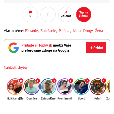
Tip na
0
Zdieľať
článok
Viac o téme:
Pátranie
,
Zadržanie
,
Polícia
,
Nitra
,
Drogy
,
Žena
Pridajte si Topky.sk
medzi Vaše
Pridať
preferované zdroje na Google
Nahlásiť chybu
16
3
6
5
7
4
Najčítanejšie
Domáce
Zahraničné
Prominenti
Šport
Krimi
Zaují