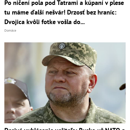
Po ničení pola pod Tatrami a kúpaní v plese
tu máme ďalší nešvár! Drzosť bez hraníc:
Dvojica kvôli fotke vošla do...
Domáce