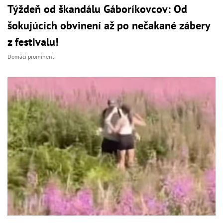
Týždeň od škandálu Gáboríkovcov: Od
šokujúcich obvinení až po nečakané zábery
z festivalu!
Domáci prominenti