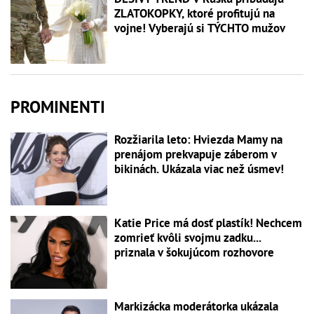
ZLATOKOPKY, ktoré profitujú na
vojne! Vyberajú si TÝCHTO mužov
PROMINENTI
Rozžiarila leto: Hviezda Mamy na
prenájom prekvapuje záberom v
bikinách. Ukázala viac než úsmev!
Katie Price má dosť plastík! Nechcem
zomrieť kvôli svojmu zadku...
priznala v šokujúcom rozhovore
Markizácka moderátorka ukázala