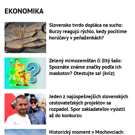
EKONOMIKA
Slovensko tvrdo dopláca na sucho:
Burzy reagujú rýchlo, kedy pocítime
horúčavy v peňaženkách?
Zelený mimozemšťan či žltý šašo:
Spoznáte známe značky podľa ich
maskotov? Otestujte sa! (kvíz)
Jeden z najúspešnejších slovenských
cestovateľských projektov sa
rozpadol. Spor zakladateľov vyústil
až do konkurzu
Historický moment v Mochovciach: