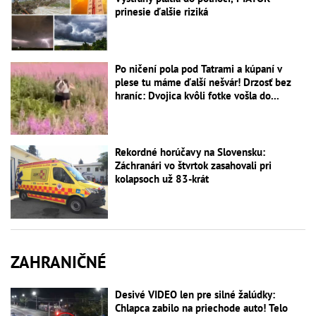
prinesie ďalšie riziká
Po ničení pola pod Tatrami a kúpaní v
plese tu máme ďalší nešvár! Drzosť bez
hraníc: Dvojica kvôli fotke vošla do...
Rekordné horúčavy na Slovensku:
Záchranári vo štvrtok zasahovali pri
kolapsoch už 83-krát
ZAHRANIČNÉ
Desivé VIDEO len pre silné žalúdky:
Chlapca zabilo na priechode auto! Telo