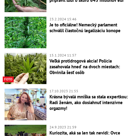
pripravil ľudí o skoro 645 miliónov eur
23.2.2024 15:46
Je to oficiálne! Nemecký parlament
schválil čiastočnú legalizáciu konope
15.1.2024 11:57
Veľká protidrogová akcia! Polícia
zasahovala hneď na dvoch miestach:
Obvinila šesť osôb
FOTO
17.10.2023 21:55
Krásna bývalá mníška sa stala expertkou:
Radí ženám, ako dosiahnuť intenzívne
orgazmy!
24.9.2023 21:59
Kuriozita, aká sa len tak nevidí: Ovce