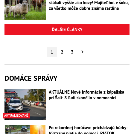
skákali vyššie ako kozy! Majiteľ bol v šoku,
za všetko môže dobre známa rastlina
ĎALŠIE ČLÁNKY
1
2
3
DOMÁCE SPRÁVY
AKTUÁLNE Nové informácie z kúpaliska
pri Šali: 8 ľudí skončilo v nemocnici
AKTUALIZOVANÉ
Po rekordnej horúčave prichádzajú búrky:
Výstrahy platia do polnoci, PIATOK