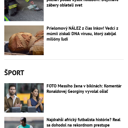
zábery obleteli svet
Prielomový NÁLEZ z čias Inkov! Vedci z
múmií získali DNA vírusu, ktorý zabíjal
milióny ľudí
ŠPORT
FOTO Messiho žena v bikinách: Komentár
Ronaldovej Georginy vyvolal ošiaľ
Najdrahší africký futbalista histórie? Real
sa dohodol na rekordnom prestupe