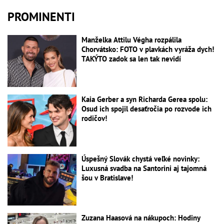
PROMINENTI
Manželka Attilu Végha rozpálila
Chorvátsko: FOTO v plavkách vyráža dych!
TAKÝTO zadok sa len tak nevidí
Kaia Gerber a syn Richarda Gerea spolu:
Osud ich spojil desaťročia po rozvode ich
rodičov!
Úspešný Slovák chystá veľké novinky:
Luxusná svadba na Santorini aj tajomná
šou v Bratislave!
Zuzana Haasová na nákupoch: Hodiny