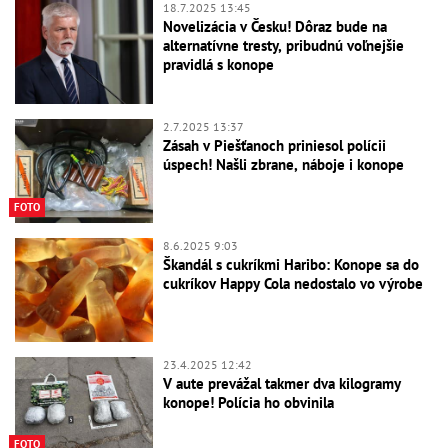
18.7.2025 13:45
Novelizácia v Česku! Dôraz bude na
alternatívne tresty, pribudnú voľnejšie
pravidlá s konope
2.7.2025 13:37
Zásah v Piešťanoch priniesol polícii
úspech! Našli zbrane, náboje i konope
FOTO
8.6.2025 9:03
Škandál s cukríkmi Haribo: Konope sa do
cukríkov Happy Cola nedostalo vo výrobe
23.4.2025 12:42
V aute prevážal takmer dva kilogramy
konope! Polícia ho obvinila
FOTO