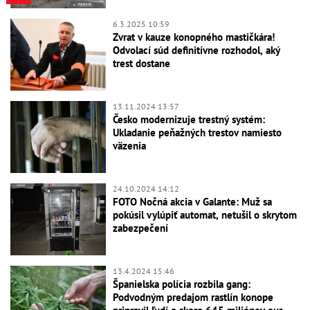
6.3.2025 10:59
Zvrat v kauze konopného mastičkára!
Odvolací súd definitívne rozhodol, aký
trest dostane
13.11.2024 13:57
Česko modernizuje trestný systém:
Ukladanie peňažných trestov namiesto
väzenia
24.10.2024 14:12
FOTO Nočná akcia v Galante: Muž sa
pokúsil vylúpiť automat, netušil o skrytom
zabezpečení
13.4.2024 15:46
Španielska polícia rozbila gang:
Podvodným predajom rastlín konope