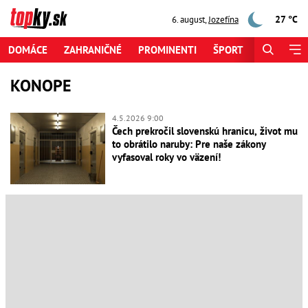
27 °C
6. august
,
Jozefína
DOMÁCE
ZAHRANIČNÉ
PROMINENTI
ŠPORT
ZAUJÍMAV
KONOPE
4.5.2026 9:00
Čech prekročil slovenskú hranicu, život mu
to obrátilo naruby: Pre naše zákony
vyfasoval roky vo väzení!