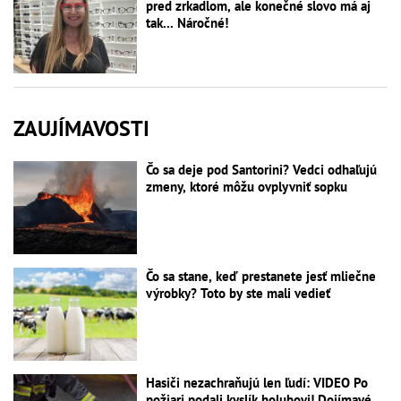
pred zrkadlom, ale konečné slovo má aj
tak... Náročné!
ZAUJÍMAVOSTI
Čo sa deje pod Santorini? Vedci odhaľujú
zmeny, ktoré môžu ovplyvniť sopku
Čo sa stane, keď prestanete jesť mliečne
výrobky? Toto by ste mali vedieť
Hasiči nezachraňujú len ľudí: VIDEO Po
požiari podali kyslík holubovi! Dojímavé