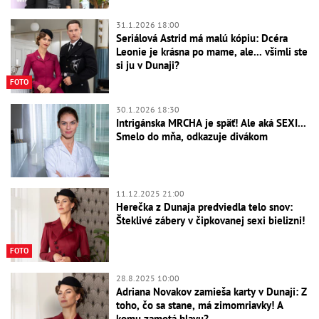
31.1.2026 18:00
Seriálová Astrid má malú kópiu: Dcéra
Leonie je krásna po mame, ale... všimli ste
si ju v Dunaji?
FOTO
30.1.2026 18:30
Intrigánska MRCHA je späť! Ale aká SEXI...
Smelo do mňa, odkazuje divákom
11.12.2025 21:00
Herečka z Dunaja predviedla telo snov:
Šteklivé zábery v čipkovanej sexi bielizni!
FOTO
28.8.2025 10:00
Adriana Novakov zamieša karty v Dunaji: Z
toho, čo sa stane, má zimomriavky! A
komu zamotá hlavu?