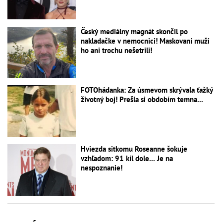
Český mediálny magnát skončil po
nakladačke v nemocnici! Maskovaní muži
ho ani trochu nešetrili!
FOTOhádanka: Za úsmevom skrývala ťažký
životný boj! Prešla si obdobím temna...
Hviezda sitkomu Roseanne šokuje
vzhľadom: 91 kíl dole... Je na
nespoznanie!