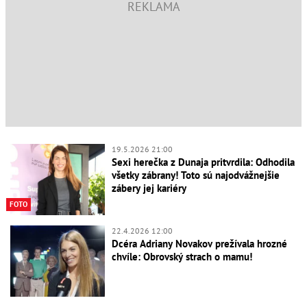
19.5.2026 21:00
Sexi herečka z Dunaja pritvrdila: Odhodila
všetky zábrany! Toto sú najodvážnejšie
zábery jej kariéry
FOTO
22.4.2026 12:00
Dcéra Adriany Novakov prežívala hrozné
chvíle: Obrovský strach o mamu!