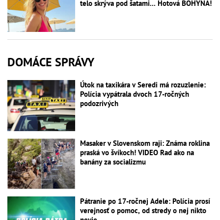
telo skrýva pod šatami... Hotová BOHYŇA!
DOMÁCE SPRÁVY
Útok na taxikára v Seredi má rozuzlenie:
Polícia vypátrala dvoch 17-ročných
podozrivých
Masaker v Slovenskom raji: Známa roklina
praská vo švíkoch! VIDEO Rad ako na
banány za socializmu
Pátranie po 17-ročnej Adele: Polícia prosí
verejnosť o pomoc, od stredy o nej nikto
nevie