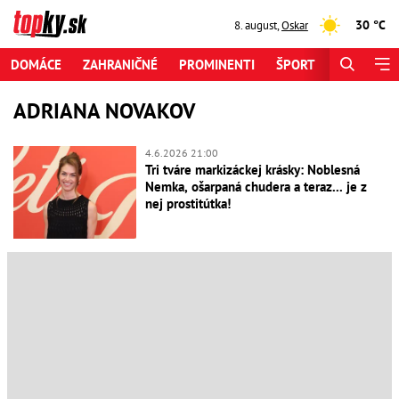
30 °C
8. august
,
Oskar
DOMÁCE
ZAHRANIČNÉ
PROMINENTI
ŠPORT
ZAUJÍMAV
ADRIANA NOVAKOV
4.6.2026 21:00
Tri tváre markizáckej krásky: Noblesná
Nemka, ošarpaná chudera a teraz... je z
nej prostitútka!