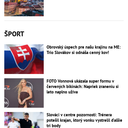
ŠPORT
Obrovský úspech pre našu krajinu na ME:
Trio Slovákov si odnáša cenný kov!
FOTO Vonnová ukázala super formu v
červených bikinách: Napriek zraneniu si
leto naplno užíva
Slováci v centre pozornosti: Trénera
potešil krajan, ktorý vonku vystrelil ďalšie
tri body