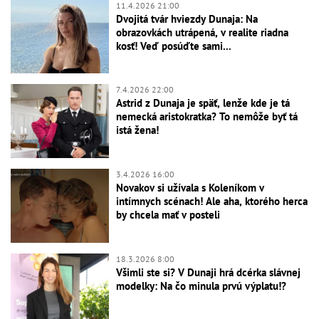
11.4.2026 21:00
Dvojitá tvár hviezdy Dunaja: Na
obrazovkách utrápená, v realite riadna
kosť! Veď posúďte sami...
7.4.2026 22:00
Astrid z Dunaja je späť, lenže kde je tá
nemecká aristokratka? To nemôže byť tá
istá žena!
3.4.2026 16:00
Novakov si užívala s Koleníkom v
intímnych scénach! Ale aha, ktorého herca
by chcela mať v posteli
18.3.2026 8:00
Všimli ste si? V Dunaji hrá dcérka slávnej
modelky: Na čo minula prvú výplatu!?