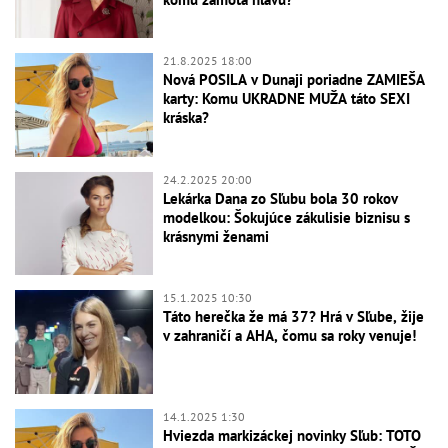
21.8.2025 18:00
Nová POSILA v Dunaji poriadne ZAMIEŠA
karty: Komu UKRADNE MUŽA táto SEXI
kráska?
24.2.2025 20:00
Lekárka Dana zo Sľubu bola 30 rokov
modelkou: Šokujúce zákulisie biznisu s
krásnymi ženami
15.1.2025 10:30
Táto herečka že má 37? Hrá v Sľube, žije
v zahraničí a AHA, čomu sa roky venuje!
14.1.2025 1:30
Hviezda markizáckej novinky Sľub: TOTO