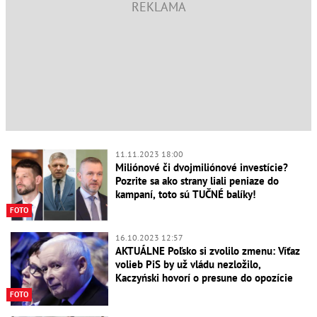
11.11.2023 18:00
Miliónové či dvojmiliónové investície?
Pozrite sa ako strany liali peniaze do
kampaní, toto sú TUČNÉ balíky!
FOTO
16.10.2023 12:57
AKTUÁLNE Poľsko si zvolilo zmenu: Víťaz
volieb PiS by už vládu nezložilo,
Kaczyński hovorí o presune do opozície
FOTO