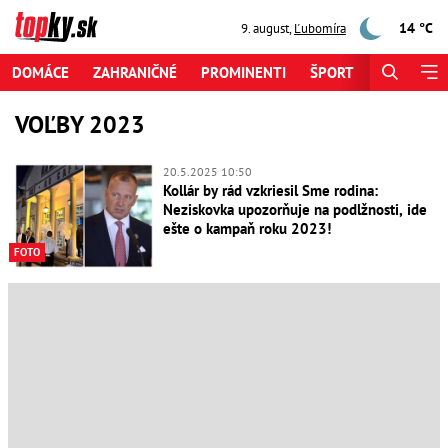
14 °C
9. august
,
Ľubomíra
DOMÁCE
ZAHRANIČNÉ
PROMINENTI
ŠPORT
ZAUJÍMAV
VOĽBY 2023
20.5.2025 10:50
Kollár by rád vzkriesil Sme rodina:
Neziskovka upozorňuje na podlžnosti, ide
ešte o kampaň roku 2023!
FOTO