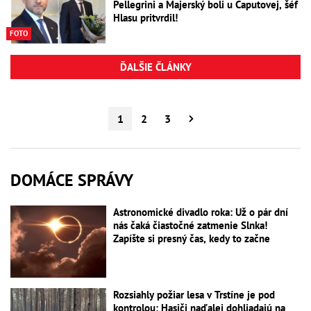
Pellegrini a Majerský boli u Čaputovej, šéf
Hlasu pritvrdil!
FOTO
ĎALŠIE ČLÁNKY
1
2
3
DOMÁCE SPRÁVY
Astronomické divadlo roka: Už o pár dní
nás čaká čiastočné zatmenie Slnka!
Zapíšte si presný čas, kedy to začne
Rozsiahly požiar lesa v Trstíne je pod
kontrolou: Hasiči naďalej dohliadajú na