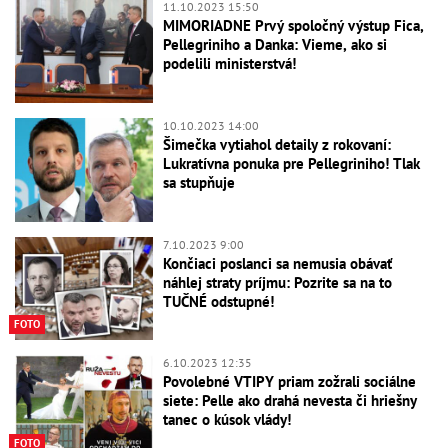
11.10.2023 15:50
MIMORIADNE Prvý spoločný výstup Fica,
Pellegriniho a Danka: Vieme, ako si
podelili ministerstvá!
10.10.2023 14:00
Šimečka vytiahol detaily z rokovaní:
Lukratívna ponuka pre Pellegriniho! Tlak
sa stupňuje
7.10.2023 9:00
Končiaci poslanci sa nemusia obávať
náhlej straty príjmu: Pozrite sa na to
TUČNÉ odstupné!
FOTO
6.10.2023 12:35
Povolebné VTIPY priam zožrali sociálne
siete: Pelle ako drahá nevesta či hriešny
tanec o kúsok vlády!
FOTO