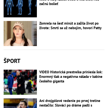
začnú bolieť
Zomrela na šesť minút a zažila život po
živote: Smrti sa už nebojím, hovorí Patty
ŠPORT
VIDEO Historická prestrelka priniesla šok:
Enormný tlak a negatívna nálada v kabíne
českého giganta
Ani dvojgólové vedenie po prvej tretine
nestačilo: Slováci po dráme padli s