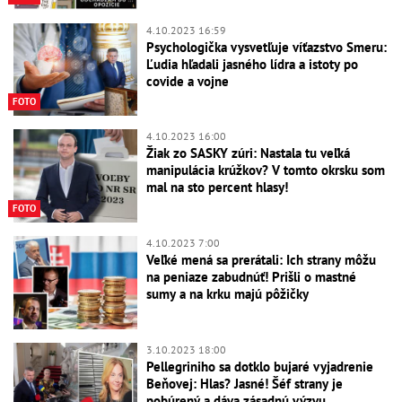
4.10.2023 16:59
Psychologička vysvetľuje víťazstvo Smeru:
Ľudia hľadali jasného lídra a istoty po
covide a vojne
FOTO
4.10.2023 16:00
Žiak zo SASKY zúri: Nastala tu veľká
manipulácia krúžkov? V tomto okrsku som
mal na sto percent hlasy!
FOTO
4.10.2023 7:00
Veľké mená sa prerátali: Ich strany môžu
na peniaze zabudnúť! Prišli o mastné
sumy a na krku majú pôžičky
3.10.2023 18:00
Pellegriniho sa dotklo bujaré vyjadrenie
Beňovej: Hlas? Jasné! Šéf strany je
pobúrený a dáva zásadnú výzvu