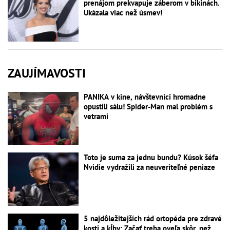
prenájom prekvapuje záberom v bikinách.
Ukázala viac než úsmev!
ZAUJÍMAVOSTI
PANIKA v kine, návštevníci hromadne
opustili sálu! Spider-Man mal problém s
vetrami
Toto je suma za jednu bundu? Kúsok šéfa
Nvidie vydražili za neuveriteľné peniaze
5 najdôležitejších rád ortopéda pre zdravé
kosti a kĺby: Začať treba oveľa skôr, než