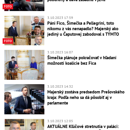
FOTO
3.10.2023 17:59
Páni Fico, Šimečka a Pellegrini, toto
nikomu z vás nenapadlo? Majerský ako
jediný u Čaputovej zabodoval s TÝMTO
FOTO
3.10.2023 16:07
Šimečka plánuje pokračovať v hľadaní
možností koalície bez Fica
3.10.2023 14:32
Majerský zostáva predsedom Prešovského
kraja: Podľa neho sa dá pôsobiť aj v
parlamente
3.10.2023 12:05
AKTUÁLNE Kľúčové stretnutia v paláci: