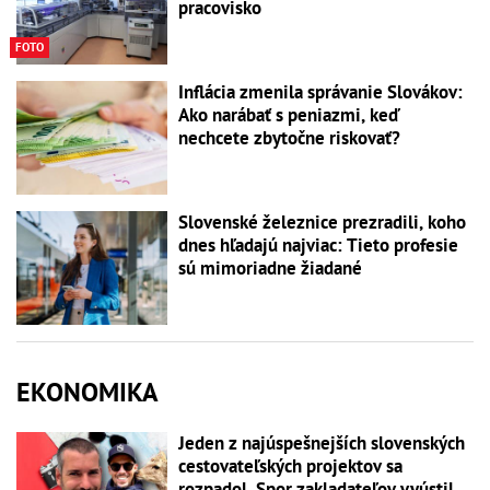
pracovisko
FOTO
Inflácia zmenila správanie Slovákov:
Ako narábať s peniazmi, keď
nechcete zbytočne riskovať?
Slovenské železnice prezradili, koho
dnes hľadajú najviac: Tieto profesie
sú mimoriadne žiadané
EKONOMIKA
Jeden z najúspešnejších slovenských
cestovateľských projektov sa
rozpadol. Spor zakladateľov vyústil