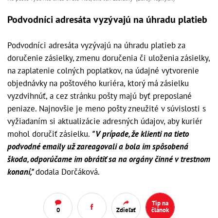
Podvodníci adresáta vyzývajú na úhradu platieb
Podvodníci adresáta vyzývajú na úhradu platieb za
doručenie zásielky, zmenu doručenia či uloženia zásielky,
na zaplatenie colných poplatkov, na údajné vytvorenie
objednávky na poštového kuriéra, ktorý má zásielku
vyzdvihnúť, a cez stránku pošty majú byť preposlané
peniaze. Najnovšie je meno pošty zneužité v súvislosti s
vyžiadaním si aktualizácie adresných údajov, aby kuriér
mohol doručiť zásielku.
"V prípade, že klienti na tieto
podvodné emaily už zareagovali a bola im spôsobená
škoda, odporúčame im obrátiť sa na orgány činné v trestnom
konaní,"
dodala Dorčáková.
Tip na
0
Zdieľať
článok