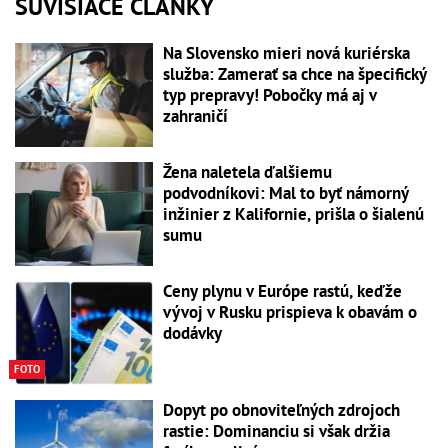
SÚVISIACE ČLÁNKY
Na Slovensko mieri nová kuriérska
služba: Zamerať sa chce na špecifický
typ prepravy! Pobočky má aj v
zahraničí
Žena naletela ďalšiemu
podvodníkovi: Mal to byť námorný
inžinier z Kalifornie, prišla o šialenú
sumu
Ceny plynu v Európe rastú, keďže
vývoj v Rusku prispieva k obavám o
dodávky
FOTO
Dopyt po obnoviteľných zdrojoch
rastie: Dominanciu si však držia