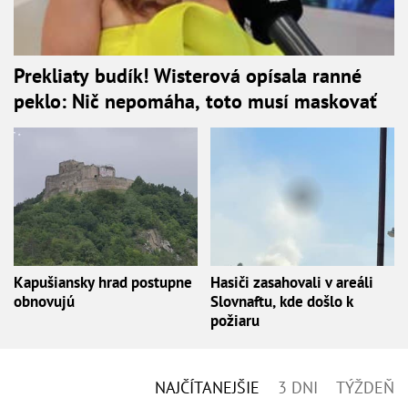
Prekliaty budík! Wisterová opísala ranné
peklo: Nič nepomáha, toto musí maskovať
Kapušiansky hrad postupne
Hasiči zasahovali v areáli
obnovujú
Slovnaftu, kde došlo k
požiaru
NAJČÍTANEJŠIE
3 DNI
TÝŽDEŇ