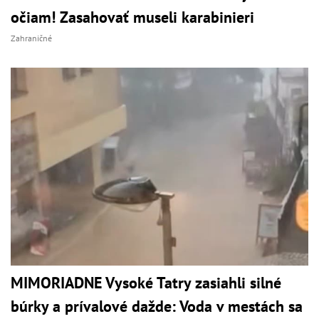
očiam! Zasahovať museli karabinieri
Zahraničné
MIMORIADNE Vysoké Tatry zasiahli silné
búrky a prívalové dažde: Voda v mestách sa