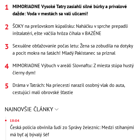
MIMORIADNE Vysoké Tatry zasiahli silné búrky a prívalové
dažde: Voda v mestách sa valí ulicami!
ŠOKY na prešovskom kúpalisku: Naháčku v sprche prepadli
inštalatéri, ešte väčšia hrôza číhala v BAZÉNE
Sexuálne obťažovanie počas letu: Žena sa zobudila na dotyky
a pocit mokra na šatách! Mladý Pakistanec sa priznal
MIMORIADNE Výbuch v areáli Slovnaftu: Z miesta stúpa hustý
čierny dym!
Dráma v Tatrách: Na priecestí narazil osobný vlak do auta,
cestujúci mali obrovské šťastie
NAJNOVŠIE ČLÁNKY
18:04
Česká polícia obvinila ľudí zo Správy železníc: Medzi stíhanými
má byť aj bývalý šéf