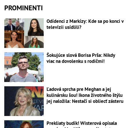
PROMINENTI
Odídenci z Markízy: Kde sa po konci v
televízii usídlili?
Šokujúce slová Borisa Prša: Nikdy
viac na dovolenku s rodičmi!
Ľadová sprcha pre Meghan a jej
kulinársku šou! Ikona životného štýlu
jej naložila: Nestačí si obliecť zásteru
Prekliaty budík! Wisterová opísala