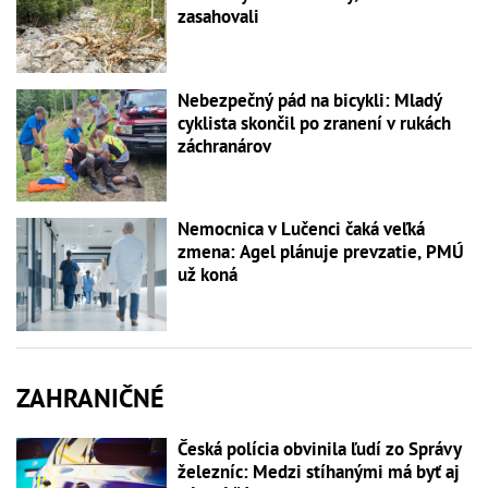
zasahovali
Nebezpečný pád na bicykli: Mladý
cyklista skončil po zranení v rukách
záchranárov
Nemocnica v Lučenci čaká veľká
zmena: Agel plánuje prevzatie, PMÚ
už koná
ZAHRANIČNÉ
Česká polícia obvinila ľudí zo Správy
železníc: Medzi stíhanými má byť aj