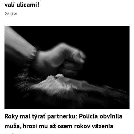
valí ulicami!
Domáce
Roky mal týrať partnerku: Polícia obvinila
muža, hrozí mu až osem rokov väzenia