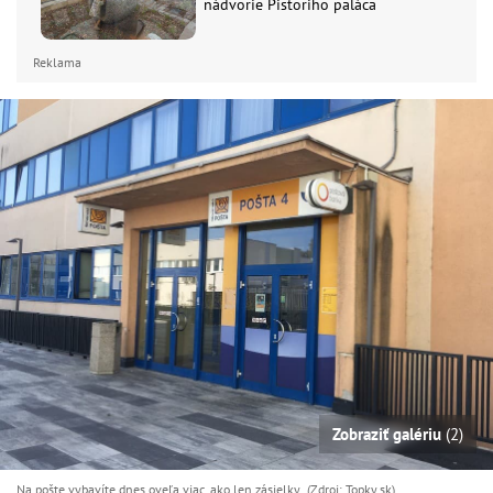
nádvorie Pistoriho paláca
Reklama
Zobraziť galériu
(2)
Na pošte vybavíte dnes oveľa viac, ako len zásielky (Zdroj: Topky.sk)