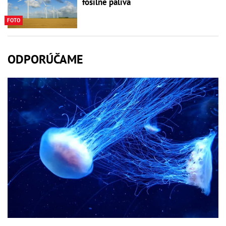
fosílne palivá
FOTO
ODPORÚČAME