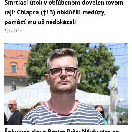
Smrtiaci útok v obľúbenom dovolenkovom
raji: Chlapca (†13) obkľúčili medúzy,
pomôcť mu už nedokázali
Zahraničné
Šokujúce slová Borisa Prša: Nikdy viac na