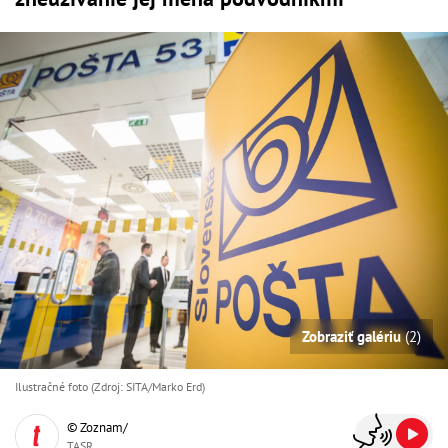
Zobraziť galériu
(2)
Ilustračné foto (Zdroj: SITA/Marko Erd)
© Zoznam/
TASR