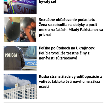
bývalý šéf
Sexuálne obťažovanie počas letu:
Žena sa zobudila na dotyky a pocit
mokra na šatách! Mladý Pakistanec sa
priznal
Poľsko po útokoch na Ukrajincov:
Polícia tvrdí, že trestné činy z
nenávisti sú zriedkavé
Ruská strana žiada vyradiť opozíciu z
volieb: Jabloko čelí návrhu na zákaz
účasti