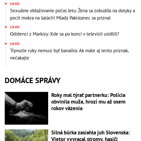
18:00
Sexuálne obťažovanie počas letu: Žena sa zobudila na dotyky a
pocit mokra na šatách! Mladý Pakistanec sa priznal
18:00
Odídenci z Markízy: Kde sa po konci v televízii usídlili?
18:00
Tŕpnutie ruky nemusí byť banalita: Ak máte aj tento príznak,
nečakajte
DOMÁCE SPRÁVY
Roky mal týrať partnerku: Polícia
obvinila muža, hrozí mu až osem
rokov väzenia
Silná búrka zasiahla juh Slovenska:
Vietor vyvracal stromy, hasiči