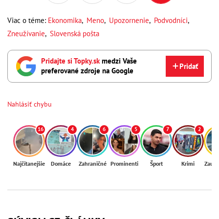
Viac o téme:
Ekonomika
,
Meno
,
Upozornenie
,
Podvodníci
,
Zneužívanie
,
Slovenská pošta
Pridajte si Topky.sk
medzi Vaše
Pridať
preferované zdroje na Google
Nahlásiť chybu
16
4
6
5
7
2
Najčítanejšie
Domáce
Zahraničné
Prominenti
Šport
Krimi
Zaují