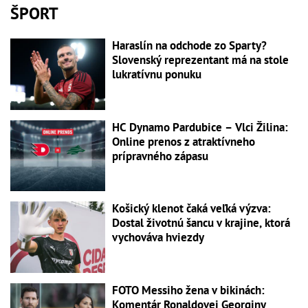
ŠPORT
Haraslín na odchode zo Sparty?
Slovenský reprezentant má na stole
lukratívnu ponuku
HC Dynamo Pardubice – Vlci Žilina:
Online prenos z atraktívneho
prípravného zápasu
Košický klenot čaká veľká výzva:
Dostal životnú šancu v krajine, ktorá
vychováva hviezdy
FOTO Messiho žena v bikinách:
Komentár Ronaldovej Georginy