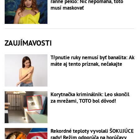
ranné peklo: Nič nepomáha, toto
musí maskovať
ZAUJÍMAVOSTI
Tŕpnutie ruky nemusí byť banalita: Ak
máte aj tento príznak, nečakajte
Korytnačka kriminálnik: Leo skončil
za mrežami, TOTO bol dôvod!
Rekordné teploty vyvolali ŠOKUJÚCE
rady! Režim odporúča na horúčavy