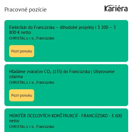
Pracovné pozície
Elektrikár do Francúzska – dlhodobé projekty | 3 200 – 3
800 € netto
CHRISTAL s. r. o., Francúzsko
Pozri ponuku
Hľadáme zváračov CO₂ (135) do Francúzska | Ubytovanie
zdarma
CHRISTAL s. r. o., Francúzsko
Pozri ponuku
MONTÉR OCEĽOVÝCH KONŠTRUKCIÍ - FRANCÚZSKO - 3 600
netto
CHRISTAL s. r. o., Francúzsko