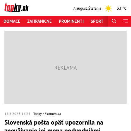
33 °C
7. august
,
Štefánia
DOMÁCE
ZAHRANIČNÉ
PROMINENTI
ŠPORT
ZAUJÍMAV
15.6.2023 14:25
Topky
Ekonomika
Slovenská pošta opäť upozornila na
zneužívanie jej mena podvodníkmi