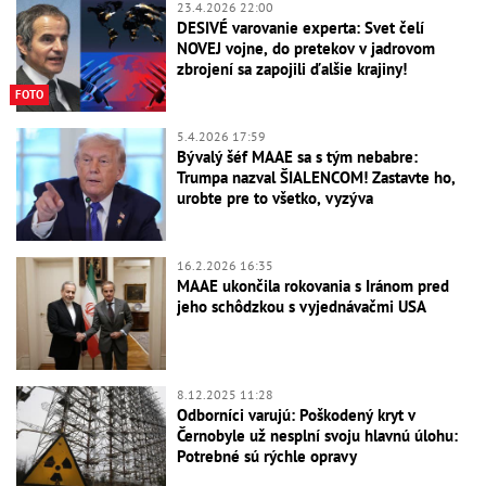
23.4.2026 22:00
DESIVÉ varovanie experta: Svet čelí
NOVEJ vojne, do pretekov v jadrovom
zbrojení sa zapojili ďalšie krajiny!
FOTO
5.4.2026 17:59
Bývalý šéf MAAE sa s tým nebabre:
Trumpa nazval ŠIALENCOM! Zastavte ho,
urobte pre to všetko, vyzýva
16.2.2026 16:35
MAAE ukončila rokovania s Iránom pred
jeho schôdzkou s vyjednávačmi USA
8.12.2025 11:28
Odborníci varujú: Poškodený kryt v
Černobyle už nesplní svoju hlavnú úlohu:
Potrebné sú rýchle opravy