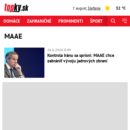
32 °C
7. august
,
Štefánia
DOMÁCE
ZAHRANIČNÉ
PROMINENTI
ŠPORT
ZAUJÍMAV
MAAE
26.6.2026 8:09
Kontrola Iránu sa sprísni: MAAE chce
zabrániť vývoju jadrových zbraní