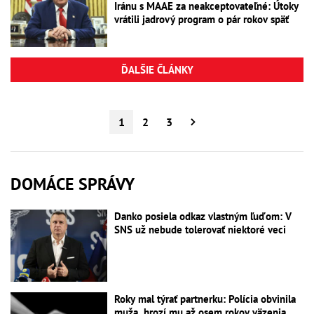
Iránu s MAAE za neakceptovateľné: Útoky
vrátili jadrový program o pár rokov späť
ĎALŠIE ČLÁNKY
1
2
3
DOMÁCE SPRÁVY
Danko posiela odkaz vlastným ľuďom: V
SNS už nebude tolerovať niektoré veci
Roky mal týrať partnerku: Polícia obvinila
muža, hrozí mu až osem rokov väzenia