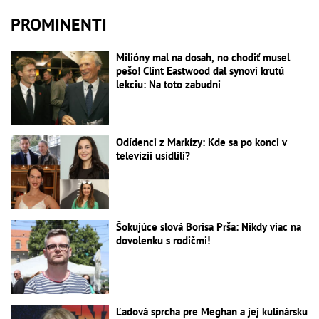
PROMINENTI
Milióny mal na dosah, no chodiť musel
pešo! Clint Eastwood dal synovi krutú
lekciu: Na toto zabudni
Odídenci z Markízy: Kde sa po konci v
televízii usídlili?
Šokujúce slová Borisa Prša: Nikdy viac na
dovolenku s rodičmi!
Ľadová sprcha pre Meghan a jej kulinársku