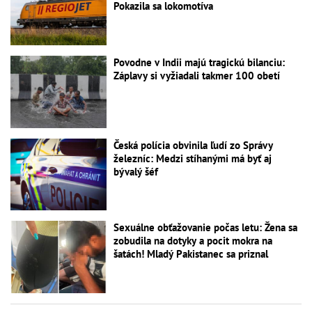
Pokazila sa lokomotíva
Povodne v Indii majú tragickú bilanciu:
Záplavy si vyžiadali takmer 100 obetí
Česká polícia obvinila ľudí zo Správy
železníc: Medzi stíhanými má byť aj
bývalý šéf
Sexuálne obťažovanie počas letu: Žena sa
zobudila na dotyky a pocit mokra na
šatách! Mladý Pakistanec sa priznal