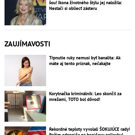
šou! Ikona životného štýlu jej naložila:
Nestačí si obliecť zásteru
ZAUJÍMAVOSTI
Tŕpnutie ruky nemusí byť banalita: Ak
máte aj tento príznak, nečakajte
Korytnačka kriminálnik: Leo skončil za
mrežami, TOTO bol dôvod!
Rekordné teploty vyvolali ŠOKUJÚCE rady!
Režim odporúča na horúčavy polievku!