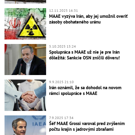
12.11.2025 16:31
MAAE vyzýva Irán, aby jej umožnil overiť
zásoby obohateného uránu
5.10.2025 15:24
Spolupráca s MAAE už nie je pre Irán
dôležitá: Sankcie OSN zničili dôveru!
9.9.2025 21:10
Irán oznámil, že sa dohodol na novom
rámci spolupráce s MAAE
7.9.2025 17:34
Šéf MAAE Grossi varoval pred zvýšením
počtu krajín s jadrovými zbraňami