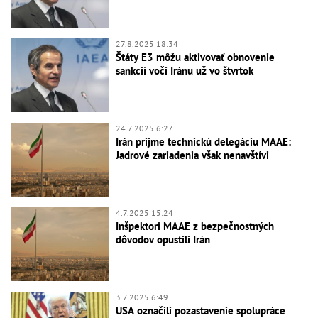
27.8.2025 18:34
Štáty E3 môžu aktivovať obnovenie
sankcií voči Iránu už vo štvrtok
24.7.2025 6:27
Irán prijme technickú delegáciu MAAE:
Jadrové zariadenia však nenavštívi
4.7.2025 15:24
Inšpektori MAAE z bezpečnostných
dôvodov opustili Irán
3.7.2025 6:49
USA označili pozastavenie spolupráce