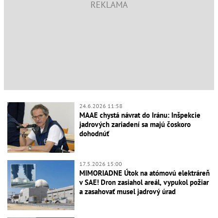
24.6.2026 11:58
MAAE chystá návrat do Iránu: Inšpekcie
jadrových zariadení sa majú čoskoro
dohodnúť
17.5.2026 15:00
MIMORIADNE Útok na atómovú elektráreň
v SAE! Dron zasiahol areál, vypukol požiar
a zasahovať musel jadrový úrad