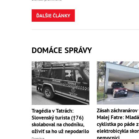
ĎALŠIE ČLÁNKY
DOMÁCE SPRÁVY
Zásah záchranárov 
Tragédia v Tatrách:
Malej Fatre: Mladá
Slovenský turista (†76)
cyklistka po páde z
skolaboval na chodníku,
elektrobicykla skon
oživiť sa ho už nepodarilo
nemocnici
Domáce