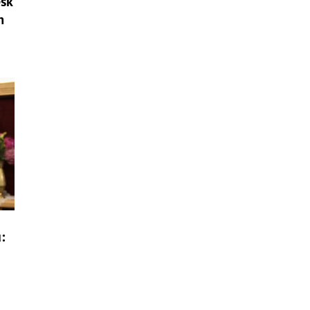
esk
m
: