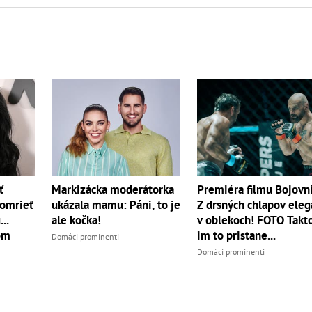
ť
Markizácka moderátorka
Premiéra filmu Bojovn
zomrieť
ukázala mamu: Páni, to je
Z drsných chlapov eleg
..
ale kočka!
v oblekoch! FOTO Takt
om
im to pristane...
Domáci prominenti
Domáci prominenti