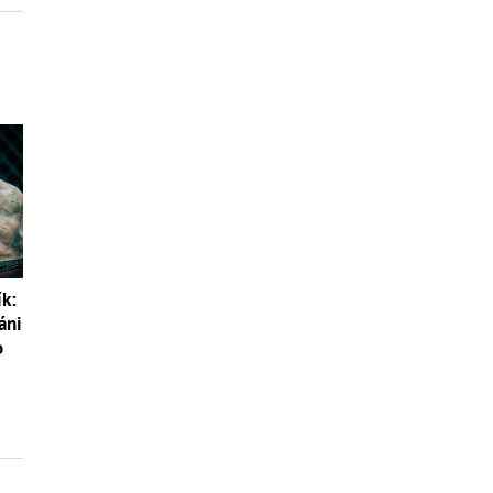
ík:
áni
o