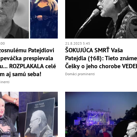
:00
21.8.2023 5:45
osnulému Patejdlovi
ŠOKUJÚCA SMRŤ Vaša
Speváčka prespievala
Patejdla (†68): Tieto znám
nu... ROZPLAKALA celé
Češky o jeho chorobe VEDE
m aj samú seba!
Domáci prominenti
inenti