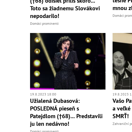
tesne P
(†68) odišiel príliš skoro...
mnou z
Toto sa žiadnemu Slovákovi
nepodarilo!
Domáci prom
Domáci prominenti
19.8.2023 18:00
19.8.2023 1
Užialená Dubasová:
Vašo Pa
POSLEDNÁ pieseň s
a veľké
Patejdlom (†68)... Predstavili
SMRŤ!
ju len nedávno!
Zahraniční p
Domáci prominenti