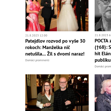
21.8.2023 6
21.8.2023 12:00
POCTA z
Patejdlov rozvod po vyše 30
(†68): 
rokoch: Manželka nič
hit Elá
netušila... Žil s dvomi naraz!
publiku
Domáci prominenti
Domáci prom