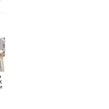
u
Y,
e!