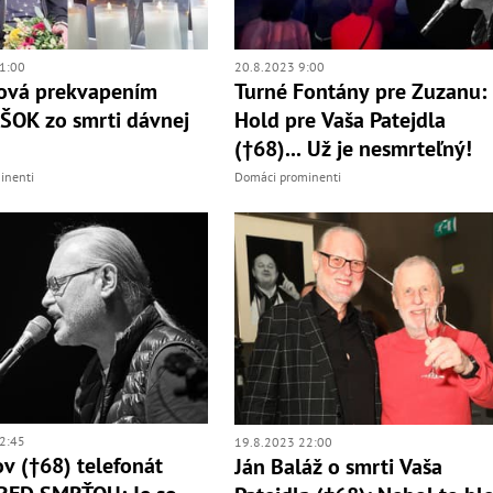
1:00
20.8.2023 9:00
ová prekvapením
Turné Fontány pre Zuzanu:
 ŠOK zo smrti dávnej
Hold pre Vaša Patejdla
(†68)... Už je nesmrteľný!
inenti
Domáci prominenti
2:45
19.8.2023 22:00
ov (†68) telefonát
Ján Baláž o smrti Vaša