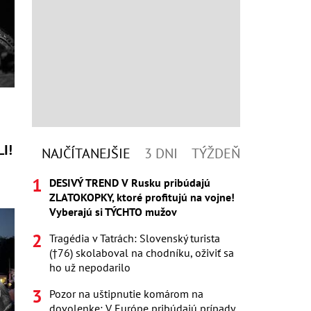
e
LI!
NAJČÍTANEJŠIE
3 DNI
TÝŽDEŇ
DESIVÝ TREND V Rusku pribúdajú
ZLATOKOPKY, ktoré profitujú na vojne!
Vyberajú si TÝCHTO mužov
Tragédia v Tatrách: Slovenský turista
(†76) skolaboval na chodníku, oživiť sa
ho už nepodarilo
Pozor na uštipnutie komárom na
dovolenke: V Európe pribúdajú prípady