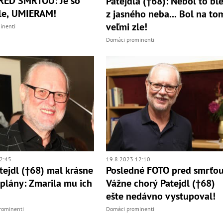
RED SMRŤOU: Je so
Patejdla (†68): Nebol to bl
le, UMIERAM!
z jasného neba... Bol na to
veľmi zle!
inenti
Domáci prominenti
2:45
19.8.2023 12:10
tejdl (†68) mal krásne
Posledné FOTO pred smrťou
 plány: Zmarila mu ich
Vážne chorý Patejdl (†68)
ešte nedávno vystupoval!
rominenti
Domáci prominenti