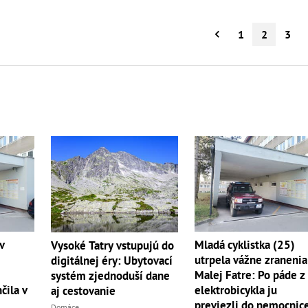
1
2
3
v
Mladá cyklistka (25)
Vysoké Tatry vstupujú do
utrpela vážne zranenia
digitálnej éry: Ubytovací
Malej Fatre: Po páde z
systém zjednoduší dane
čila v
elektrobicykla ju
aj cestovanie
previezli do nemocnic
Domáce