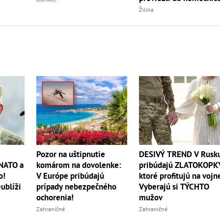
Žilina
DESIVÝ TREND V Rusk
Pozor na uštipnutie
pribúdajú ZLATOKOPK
 NATO a
komárom na dovolenke:
ktoré profitujú na vojn
o!
V Európe pribúdajú
Vyberajú si TÝCHTO
ublíži
prípady nebezpečného
mužov
ochorenia!
Zahraničné
Zahraničné