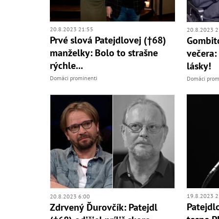
20.8.2023 21:55
20.8.2023 2
Prvé slová Patejdlovej (†68)
Gombit
manželky: Bolo to strašne
večera:
rýchle...
lásky!
Domáci prominenti
Domáci prom
19.8.2023 2
20.8.2023 6:00
Patejdl
Zdrvený Ďurovčík: Patejdl