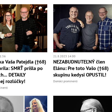
1:56
21.8.2023 14:00
a Vaša Patejdla (†68)
NEZABUDNUTEĽNÝ člen
rila: SMRŤ prišla po
Elánu: Pre toto Vašo (†68)
h... DETAILY
skupinu kedysi OPUSTIL!
ej rozlúčky!
Domáci prominenti
inenti