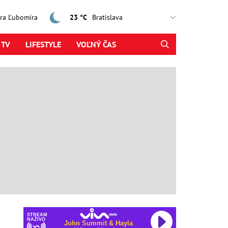
jtra Ľubomíra
23 °C
 TV
LIFESTYLE
VOĽNÝ ČAS
STREAM
NAŽIVO
John Summit & Hayla