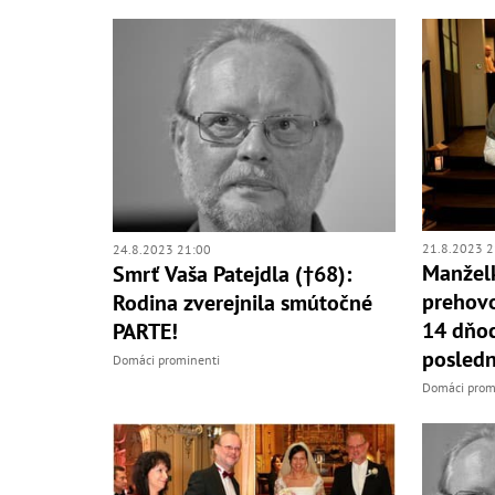
21.8.2023 2
24.8.2023 21:00
Manželk
Smrť Vaša Patejdla (†68):
prehovo
Rodina zverejnila smútočné
14 dňoc
PARTE!
posledn
Domáci prominenti
Domáci prom