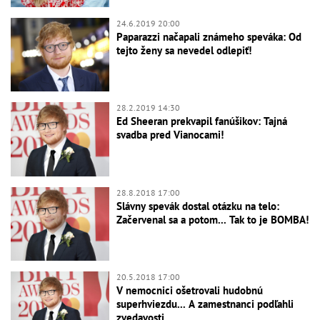
24.6.2019 20:00
Paparazzi načapali známeho speváka: Od
tejto ženy sa nevedel odlepiť!
28.2.2019 14:30
Ed Sheeran prekvapil fanúšikov: Tajná
svadba pred Vianocami!
28.8.2018 17:00
Slávny spevák dostal otázku na telo:
Začervenal sa a potom... Tak to je BOMBA!
20.5.2018 17:00
V nemocnici ošetrovali hudobnú
superhviezdu... A zamestnanci podľahli
zvedavosti