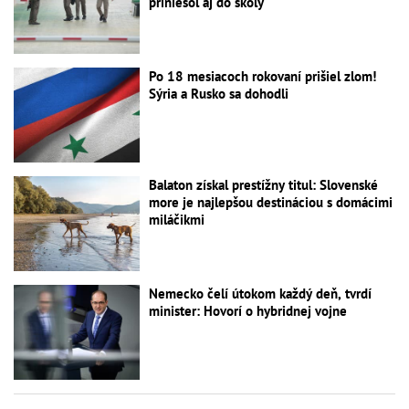
priniesol aj do školy
Po 18 mesiacoch rokovaní prišiel zlom!
Sýria a Rusko sa dohodli
Balaton získal prestížny titul: Slovenské
more je najlepšou destináciou s domácimi
miláčikmi
Nemecko čelí útokom každý deň, tvrdí
minister: Hovorí o hybridnej vojne