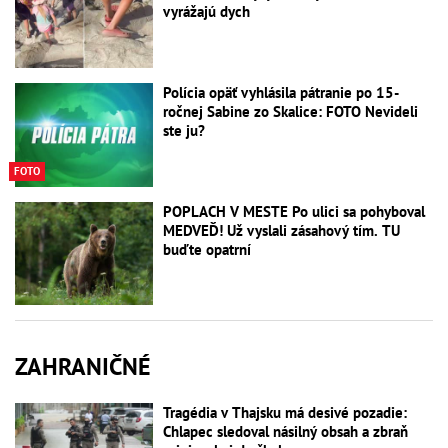
vyrážajú dych
Polícia opäť vyhlásila pátranie po 15-
ročnej Sabine zo Skalice: FOTO Nevideli
ste ju?
FOTO
POPLACH V MESTE Po ulici sa pohyboval
MEDVEĎ! Už vyslali zásahový tím. TU
buďte opatrní
ZAHRANIČNÉ
Tragédia v Thajsku má desivé pozadie:
Chlapec sledoval násilný obsah a zbraň