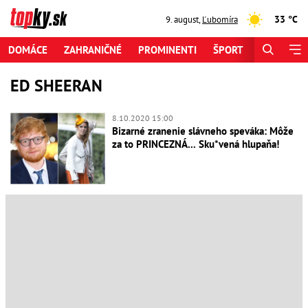
33 °C
9. august
,
Ľubomíra
DOMÁCE
ZAHRANIČNÉ
PROMINENTI
ŠPORT
ZAUJÍMAV
ED SHEERAN
8.10.2020 15:00
Bizarné zranenie slávneho speváka: Môže
za to PRINCEZNÁ... Sku*vená hlupaňa!