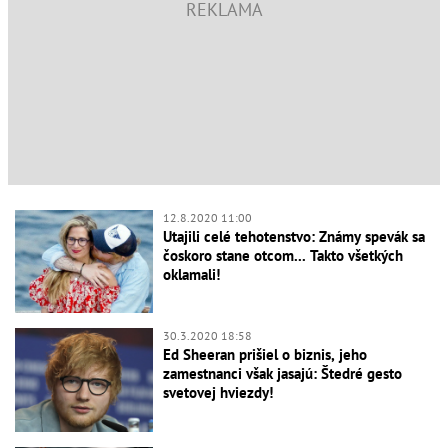
12.8.2020 11:00
Utajili celé tehotenstvo: Známy spevák sa
čoskoro stane otcom... Takto všetkých
oklamali!
30.3.2020 18:58
Ed Sheeran prišiel o biznis, jeho
zamestnanci však jasajú: Štedré gesto
svetovej hviezdy!