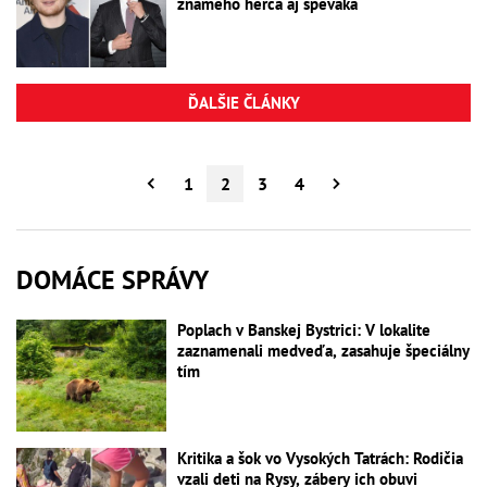
známeho herca aj speváka
ĎALŠIE ČLÁNKY
1
2
3
4
DOMÁCE SPRÁVY
Poplach v Banskej Bystrici: V lokalite
zaznamenali medveďa, zasahuje špeciálny
tím
Kritika a šok vo Vysokých Tatrách: Rodičia
vzali deti na Rysy, zábery ich obuvi