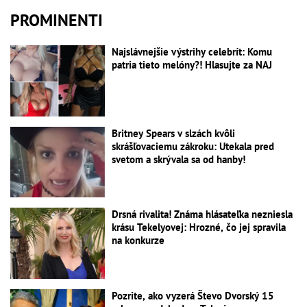
PROMINENTI
Najslávnejšie výstrihy celebrít: Komu
patria tieto melóny?! Hlasujte za NAJ
Britney Spears v slzách kvôli
skrášľovaciemu zákroku: Utekala pred
svetom a skrývala sa od hanby!
Drsná rivalita! Známa hlásateľka nezniesla
krásu Tekelyovej: Hrozné, čo jej spravila
na konkurze
Pozrite, ako vyzerá Števo Dvorský 15