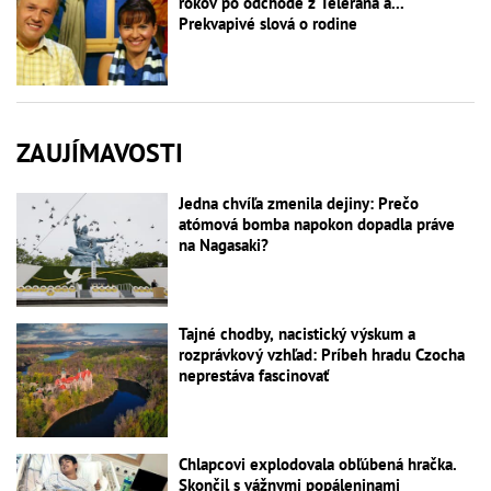
rokov po odchode z Telerána a...
Prekvapivé slová o rodine
ZAUJÍMAVOSTI
Jedna chvíľa zmenila dejiny: Prečo
atómová bomba napokon dopadla práve
na Nagasaki?
Tajné chodby, nacistický výskum a
rozprávkový vzhľad: Príbeh hradu Czocha
neprestáva fascinovať
Chlapcovi explodovala obľúbená hračka.
Skončil s vážnymi popáleninami