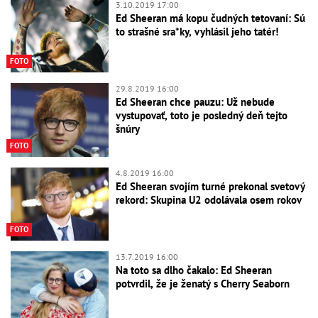
3.10.2019 17:00
Ed Sheeran má kopu čudných tetovaní: Sú
to strašné sra*ky, vyhlásil jeho tatér!
FOTO
29.8.2019 16:00
Ed Sheeran chce pauzu: Už nebude
vystupovať, toto je posledný deň tejto
šnúry
FOTO
4.8.2019 16:00
Ed Sheeran svojím turné prekonal svetový
rekord: Skupina U2 odolávala osem rokov
FOTO
13.7.2019 16:00
Na toto sa dlho čakalo: Ed Sheeran
potvrdil, že je ženatý s Cherry Seaborn