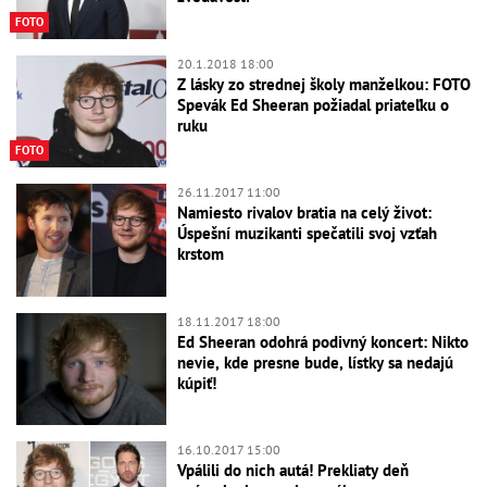
FOTO
20.1.2018 18:00
Z lásky zo strednej školy manželkou: FOTO
Spevák Ed Sheeran požiadal priateľku o
ruku
FOTO
26.11.2017 11:00
Namiesto rivalov bratia na celý život:
Úspešní muzikanti spečatili svoj vzťah
krstom
18.11.2017 18:00
Ed Sheeran odohrá podivný koncert: Nikto
nevie, kde presne bude, lístky sa nedajú
kúpiť!
16.10.2017 15:00
Vpálili do nich autá! Prekliaty deň