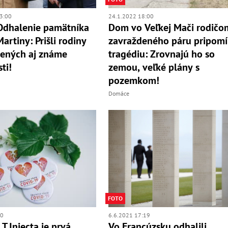
3:00
24.1.2022 18:00
Odhalenie pamätníka
Dom vo Veľkej Mači rodičo
artiny: Prišli rodiny
zavraždeného páru pripom
ených aj známe
tragédiu: Zrovnajú ho so
ti!
zemou, veľké plány s
pozemkom!
Domáce
FOTO
00
6.6.2021 17:19
njecta je prvá
Vo Francúzsku odhalili