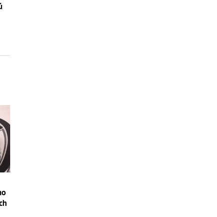
ú
ho
och