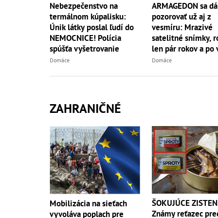
Nebezpečenstvo na
ARMAGEDON sa dá
termálnom kúpalisku:
pozorovať už aj z
Únik látky poslal ľudí do
vesmíru: Mrazivé
NEMOCNICE! Polícia
satelitné snímky, r
spúšťa vyšetrovanie
len pár rokov a po
ani stopy!
Domáce
Domáce
ZAHRANIČNÉ
ŠOKUJÚCE ZISTEN
Mobilizácia na sieťach
Známy reťazec pre
vyvoláva poplach pre