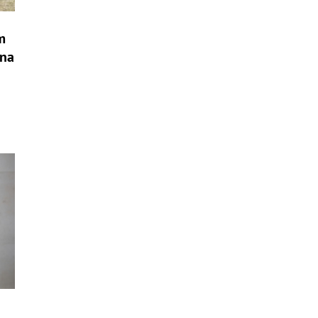
m
ína