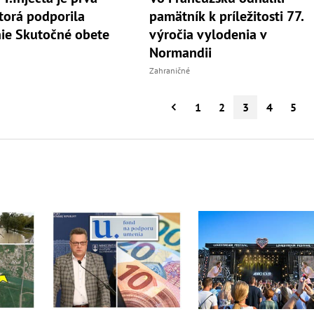
odporila
pamätník k príležitosti 77.
ie Skutočné obete
výročia vylodenia v
Normandii
Zahraničné
1
2
3
4
5