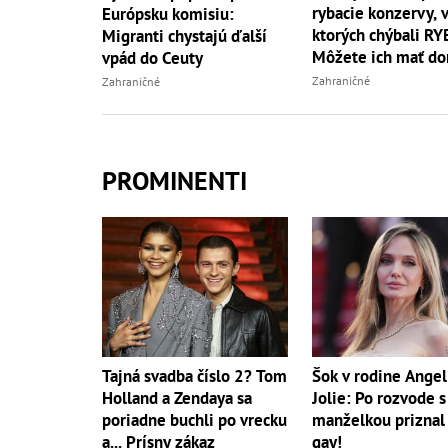
rybacie konzervy, 
Európsku komisiu:
ktorých chýbali RY
Migranti chystajú ďalší
Môžete ich mať do
vpád do Ceuty
vy
Zahraničné
Zahraničné
PROMINENTI
Tajná svadba číslo 2? Tom
Šok v rodine Angel
Holland a Zendaya sa
Jolie: Po rozvode s
poriadne buchli po vrecku
manželkou priznal
a... Prísny zákaz
gay!