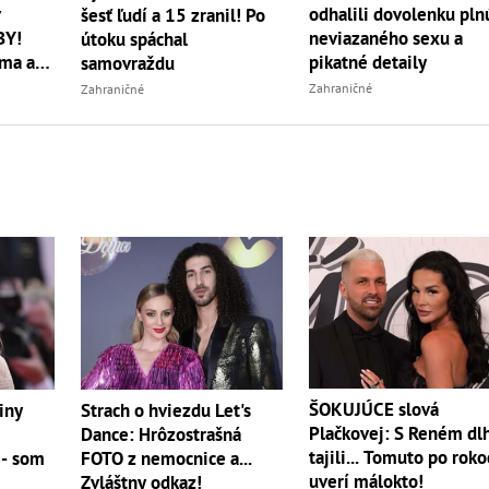
v
odhalili dovolenku pln
šesť ľudí a 15 zranil! Po
BY!
neviazaného sexu a
útoku spáchal
ma aj
pikatné detaily
samovraždu
Zahraničné
Zahraničné
ŠOKUJÚCE slová
iny
Strach o hviezdu Let's
Plačkovej: S Reném dl
Dance: Hrôzostrašná
tajili... Tomuto po rok
 - som
FOTO z nemocnice a...
uverí málokto!
Zvláštny odkaz!