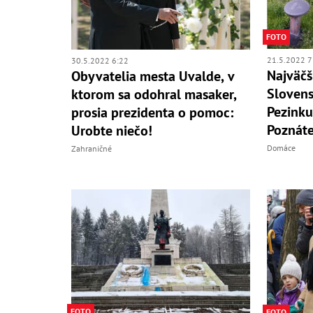
FOTO
21.5.2022 7
30.5.2022 6:22
Najväčš
Obyvatelia mesta Uvalde, v
Slovens
ktorom sa odohral masaker,
Pezinku
prosia prezidenta o pomoc:
Poznáte
Urobte niečo!
Domáce
Zahraničné
FOTO
FOTO