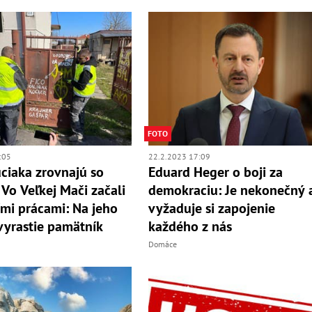
FOTO
:05
22.2.2023 17:09
iaka zrovnajú so
Eduard Heger o boji za
Vo Veľkej Mači začali
demokraciu: Je nekonečný 
ími prácami: Na jeho
vyžaduje si zapojenie
vyrastie pamätník
každého z nás
Domáce