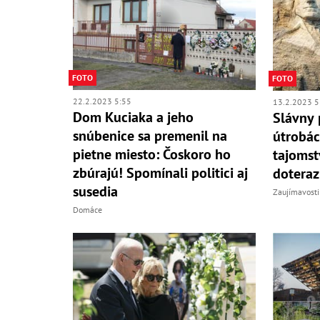
FOTO
FOTO
22.2.2023 5:55
13.2.2023 5
Dom Kuciaka a jeho
Slávny 
snúbenice sa premenil na
útrobác
pietne miesto: Čoskoro ho
tajomst
zbúrajú! Spomínali politici aj
doteraz
susedia
Zaujímavosti
Domáce