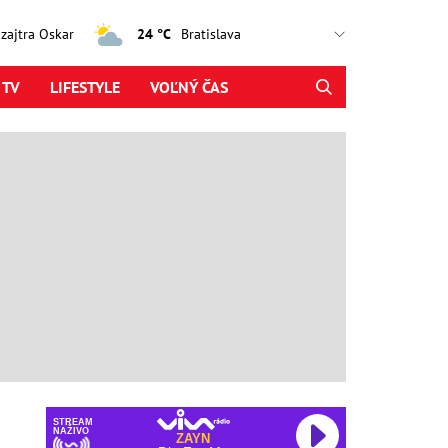
, zajtra Oskar
24 °C
 TV
LIFESTYLE
VOĽNÝ ČAS
STREAM
NAŽIVO
ZAYN