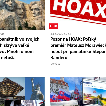
FOTO
:00
8.12.2022 12:15
pamätník vo svojich
Pozor na HOAX: Poľský
h skrýva veľké
premiér Mateusz Morawieck
vo: Mnohí o ňom
nebol pri pamätníku Stepa
 netušia
Banderu
Domáce