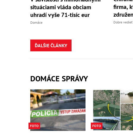
firma, ktorá p
situáciami vláda obciam
združen
uhradí vyše 71-tisíc eur
Dobre vedieť
Domáce
ĎALŠIE ČLÁNKY
DOMÁCE SPRÁVY
FOTO
FOTO