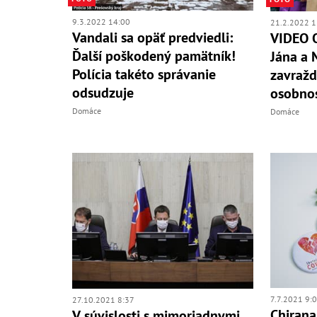
9.3.2022 14:00
21.2.2022 1
Vandali sa opäť predviedli:
VIDEO 
Ďalší poškodený pamätník!
Jána a M
Polícia takéto správanie
zavražd
odsudzuje
osobnos
Domáce
Domáce
7.7.2021 9:
27.10.2021 8:37
Chirana T.I
V súvislosti s mimoriadnymi