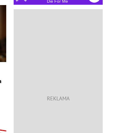
Die For Me
a