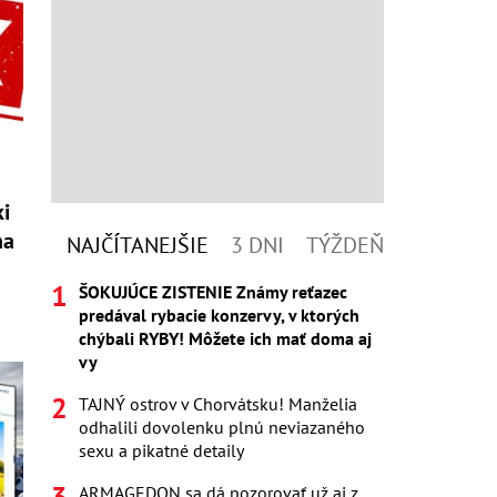
i
na
NAJČÍTANEJŠIE
3 DNI
TÝŽDEŇ
ŠOKUJÚCE ZISTENIE Známy reťazec
predával rybacie konzervy, v ktorých
chýbali RYBY! Môžete ich mať doma aj
vy
TAJNÝ ostrov v Chorvátsku! Manželia
odhalili dovolenku plnú neviazaného
sexu a pikatné detaily
ARMAGEDON sa dá pozorovať už aj z