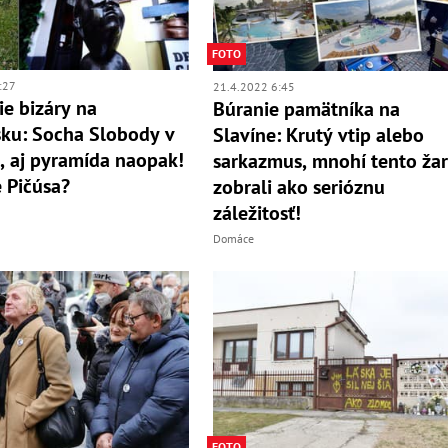
FOTO
:27
21.4.2022 6:45
ie bizáry na
Búranie pamätníka na
ku: Socha Slobody v
Slavíne: Krutý vtip alebo
, aj pyramída naopak!
sarkazmus, mnohí tento žar
 Pičúsa?
zobrali ako serióznu
záležitosť!
Domáce
FOTO