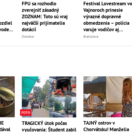
Festival Lovestream v
FPU sa rozhodlo
Vajnoroch prinesie
zverejniť zásadný
výrazné dopravné
ZOZNAM: Toto sú vraj
obmedzenia – polícia
ozdiel
najväčší prijímatelia
varuje vodičov aj
 vode
dotácií
návštevníkov
Bratislava
Domáce
FOTO
IE
TAJNÝ ostrov v
TRAGICKÝ útok počas
dával
Chorvátsku! Manželia
vyučovania: Študent zabil