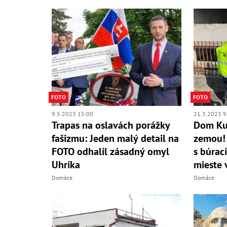
FOTO
FOTO
9.5.2023 15:00
21.3.2023 9
Trapas na oslavách porážky
Dom Kuc
fašizmu: Jeden malý detail na
zemou! 
FOTO odhalil zásadný omyl
s búrac
Uhríka
mieste 
Domáce
Domáce