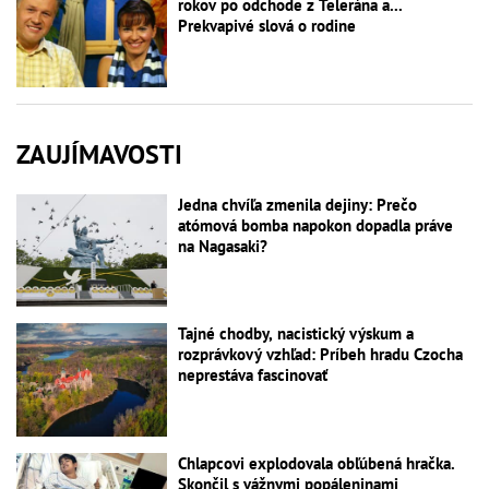
rokov po odchode z Telerána a...
Prekvapivé slová o rodine
ZAUJÍMAVOSTI
Jedna chvíľa zmenila dejiny: Prečo
atómová bomba napokon dopadla práve
na Nagasaki?
Tajné chodby, nacistický výskum a
rozprávkový vzhľad: Príbeh hradu Czocha
neprestáva fascinovať
Chlapcovi explodovala obľúbená hračka.
Skončil s vážnymi popáleninami