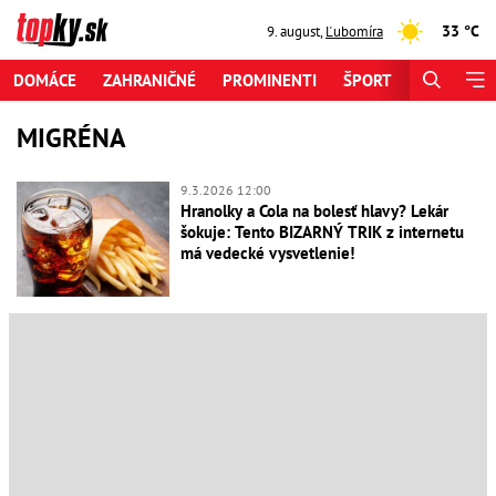
33 °C
9. august
,
Ľubomíra
DOMÁCE
ZAHRANIČNÉ
PROMINENTI
ŠPORT
ZAUJÍMAV
MIGRÉNA
9.3.2026 12:00
Hranolky a Cola na bolesť hlavy? Lekár
šokuje: Tento BIZARNÝ TRIK z internetu
má vedecké vysvetlenie!