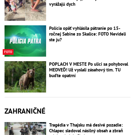
vyrážajú dych
Polícia opäť vyhlásila pátranie po 15-
ročnej Sabine zo Skalice: FOTO Nevideli
ste ju?
FOTO
POPLACH V MESTE Po ulici sa pohyboval
MEDVEĎ! Už vyslali zásahový tím. TU
buďte opatrní
ZAHRANIČNÉ
Tragédia v Thajsku má desivé pozadie:
Chlapec sledoval násilný obsah a zbraň