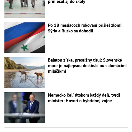
priniesol aj do školy
Po 18 mesiacoch rokovaní prišiel zlom!
Sýria a Rusko sa dohodli
Balaton získal prestížny titul: Slovenské
more je najlepšou destináciou s domácimi
miláčikmi
Nemecko čelí útokom každý deň, tvrdí
minister: Hovorí o hybridnej vojne