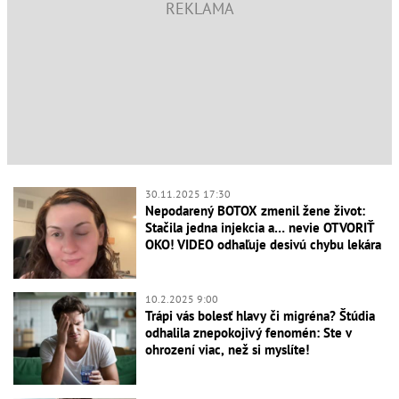
30.11.2025 17:30
Nepodarený BOTOX zmenil žene život:
Stačila jedna injekcia a… nevie OTVORIŤ
OKO! VIDEO odhaľuje desivú chybu lekára
10.2.2025 9:00
Trápi vás bolesť hlavy či migréna? Štúdia
odhalila znepokojivý fenomén: Ste v
ohrození viac, než si myslíte!