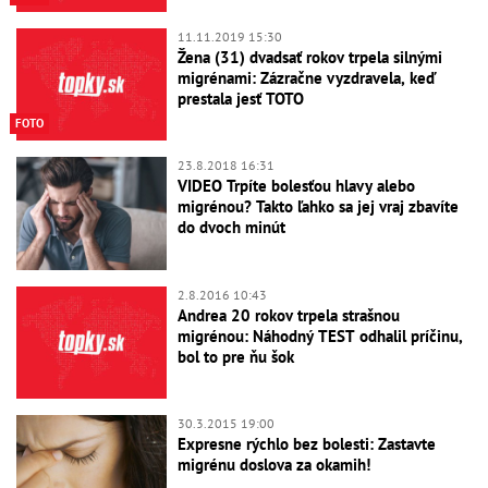
11.11.2019 15:30
Žena (31) dvadsať rokov trpela silnými
migrénami: Zázračne vyzdravela, keď
prestala jesť TOTO
FOTO
23.8.2018 16:31
VIDEO Trpíte bolesťou hlavy alebo
migrénou? Takto ľahko sa jej vraj zbavíte
do dvoch minút
2.8.2016 10:43
Andrea 20 rokov trpela strašnou
migrénou: Náhodný TEST odhalil príčinu,
bol to pre ňu šok
30.3.2015 19:00
Expresne rýchlo bez bolesti: Zastavte
migrénu doslova za okamih!