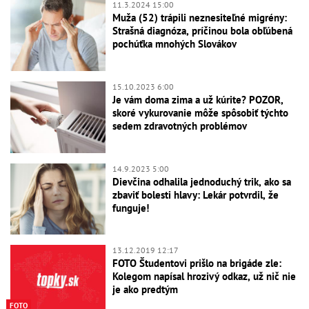
11.3.2024 15:00
Muža (52) trápili neznesiteľné migrény:
Strašná diagnóza, príčinou bola obľúbená
pochúťka mnohých Slovákov
15.10.2023 6:00
Je vám doma zima a už kúrite? POZOR,
skoré vykurovanie môže spôsobiť týchto
sedem zdravotných problémov
14.9.2023 5:00
Dievčina odhalila jednoduchý trik, ako sa
zbaviť bolesti hlavy: Lekár potvrdil, že
funguje!
13.12.2019 12:17
FOTO Študentovi prišlo na brigáde zle:
Kolegom napísal hrozivý odkaz, už nič nie
je ako predtým
FOTO