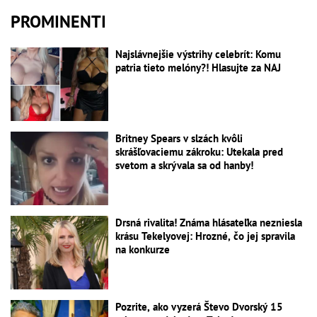
PROMINENTI
Najslávnejšie výstrihy celebrít: Komu
patria tieto melóny?! Hlasujte za NAJ
Britney Spears v slzách kvôli
skrášľovaciemu zákroku: Utekala pred
svetom a skrývala sa od hanby!
Drsná rivalita! Známa hlásateľka nezniesla
krásu Tekelyovej: Hrozné, čo jej spravila
na konkurze
Pozrite, ako vyzerá Števo Dvorský 15