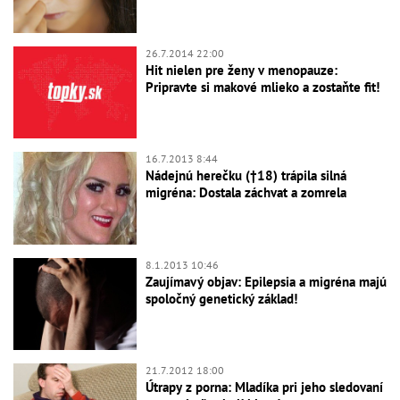
26.7.2014 22:00
Hit nielen pre ženy v menopauze:
Pripravte si makové mlieko a zostaňte fit!
16.7.2013 8:44
Nádejnú herečku (†18) trápila silná
migréna: Dostala záchvat a zomrela
8.1.2013 10:46
Zaujímavý objav: Epilepsia a migréna majú
spoločný genetický základ!
21.7.2012 18:00
Útrapy z porna: Mladíka pri jeho sledovaní