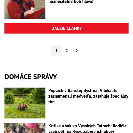
neznesiteľne bolí hlava!
ĎALŠIE ČLÁNKY
1
2
DOMÁCE SPRÁVY
Poplach v Banskej Bystrici: V lokalite
zaznamenali medveďa, zasahuje špeciálny
tím
Kritika a šok vo Vysokých Tatrách: Rodičia
vzali deti na Rysy, zábery ich obuvi