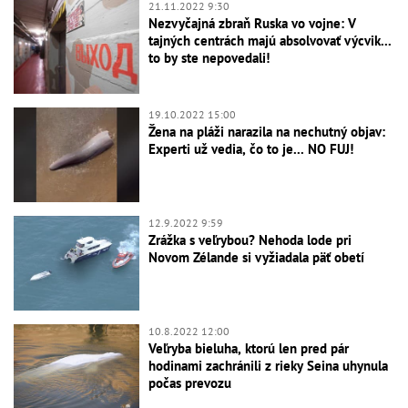
21.11.2022 9:30
Nezvyčajná zbraň Ruska vo vojne: V
tajných centrách majú absolvovať výcvik...
to by ste nepovedali!
19.10.2022 15:00
Žena na pláži narazila na nechutný objav:
Experti už vedia, čo to je... NO FUJ!
12.9.2022 9:59
Zrážka s veľrybou? Nehoda lode pri
Novom Zélande si vyžiadala päť obetí
10.8.2022 12:00
Veľryba bieluha, ktorú len pred pár
hodinami zachránili z rieky Seina uhynula
počas prevozu