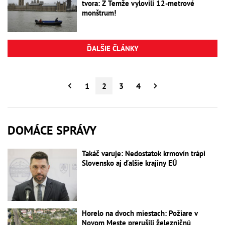
tvora: Z Temže vylovili 12-metrové
monštrum!
ĎALŠIE ČLÁNKY
1
2
3
4
DOMÁCE SPRÁVY
Takáč varuje: Nedostatok krmovín trápi
Slovensko aj ďalšie krajiny EÚ
Horelo na dvoch miestach: Požiare v
Novom Meste prerušili železničnú