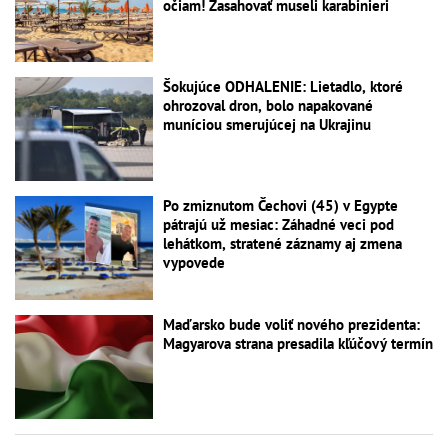
očiam! Zasahovať museli karabinieri
Šokujúce ODHALENIE: Lietadlo, ktoré
ohrozoval dron, bolo napakované
muníciou smerujúcej na Ukrajinu
Po zmiznutom Čechovi (45) v Egypte
pátrajú už mesiac: Záhadné veci pod
lehátkom, stratené záznamy aj zmena
vypovede
Maďarsko bude voliť nového prezidenta:
Magyarova strana presadila kľúčový termín