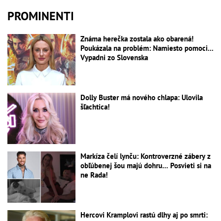
PROMINENTI
Známa herečka zostala ako obarená!
Poukázala na problém: Namiesto pomoci...
Vypadni zo Slovenska
Dolly Buster má nového chlapa: Ulovila
šľachtica!
Markíza čelí lynču: Kontroverzné zábery z
obľúbenej šou majú dohru... Posvieti si na
ne Rada!
Hercovi Kramplovi rastú dlhy aj po smrti: