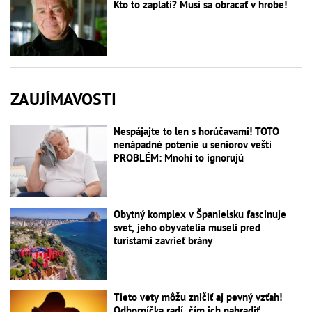
Kto to zaplatí? Musí sa obracať v hrobe!
ZAUJÍMAVOSTI
Nespájajte to len s horúčavami! TOTO
nenápadné potenie u seniorov veští
PROBLÉM: Mnohí to ignorujú
Obytný komplex v Španielsku fascinuje
svet, jeho obyvatelia museli pred
turistami zavrieť brány
Tieto vety môžu zničiť aj pevný vzťah!
Odborníčka radí, čím ich nahradiť