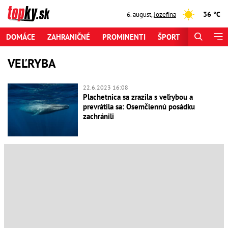
36 °C
6. august
,
Jozefína
DOMÁCE
ZAHRANIČNÉ
PROMINENTI
ŠPORT
ZAUJÍMAV
VEĽRYBA
22.6.2023 16:08
Plachetnica sa zrazila s veľrybou a
prevrátila sa: Osemčlennú posádku
zachránili