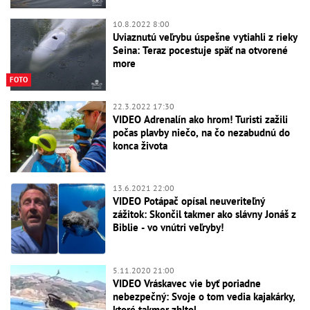
10.8.2022 8:00
Uviaznutú veľrybu úspešne vytiahli z rieky
Seina: Teraz pocestuje späť na otvorené
more
FOTO
22.3.2022 17:30
VIDEO Adrenalín ako hrom! Turisti zažili
počas plavby niečo, na čo nezabudnú do
konca života
13.6.2021 22:00
VIDEO Potápač opísal neuveriteľný
zážitok: Skončil takmer ako slávny Jonáš z
Biblie - vo vnútri veľryby!
5.11.2020 21:00
VIDEO Vráskavec vie byť poriadne
nebezpečný: Svoje o tom vedia kajakárky,
ktoré takmer zhltol