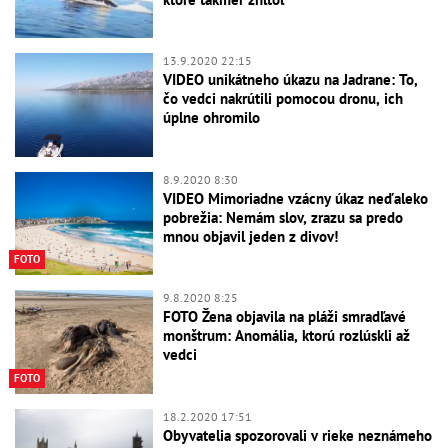
13.9.2020 22:15
VIDEO unikátneho úkazu na Jadrane: To,
čo vedci nakrútili pomocou dronu, ich
úplne ohromilo
8.9.2020 8:30
VIDEO Mimoriadne vzácny úkaz neďaleko
pobrežia: Nemám slov, zrazu sa predo
mnou objavil jeden z divov!
FOTO
9.8.2020 8:25
FOTO Žena objavila na pláži smradľavé
monštrum: Anomália, ktorú rozlúskli až
vedci
FOTO
18.2.2020 17:51
Obyvatelia spozorovali v rieke neznámeho