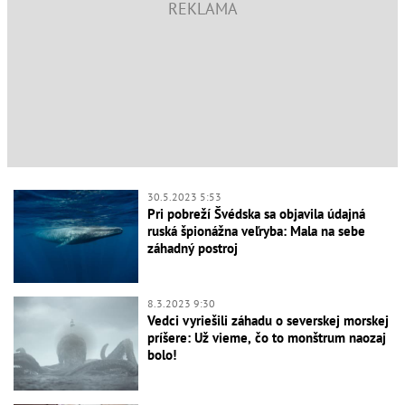
30.5.2023 5:53
Pri pobreží Švédska sa objavila údajná
ruská špionážna veľryba: Mala na sebe
záhadný postroj
8.3.2023 9:30
Vedci vyriešili záhadu o severskej morskej
príšere: Už vieme, čo to monštrum naozaj
bolo!