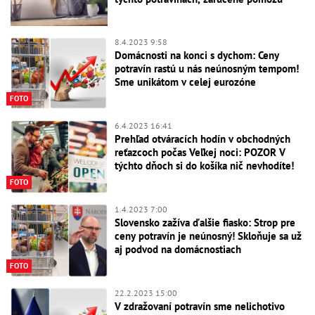
8.4.2023 9:58
Domácnosti na konci s dychom: Ceny
potravín rastú u nás neúnosným tempom!
Sme unikátom v celej eurozóne
FOTO
6.4.2023 16:41
Prehľad otváracích hodín v obchodných
reťazcoch počas Veľkej noci: POZOR V
týchto dňoch si do košíka nič nevhodíte!
FOTO
1.4.2023 7:00
Slovensko zažíva ďalšie fiasko: Strop pre
ceny potravín je neúnosný! Skloňuje sa už
aj podvod na domácnostiach
FOTO
22.2.2023 15:00
V zdražovaní potravín sme nelichotivo