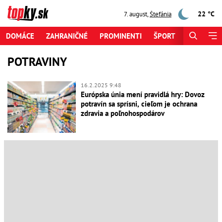
22 °C
7. august
,
Štefánia
DOMÁCE
ZAHRANIČNÉ
PROMINENTI
ŠPORT
ZAUJÍMAV
POTRAVINY
16.2.2025 9:48
Európska únia mení pravidlá hry: Dovoz
potravín sa sprísni, cieľom je ochrana
zdravia a poľnohospodárov