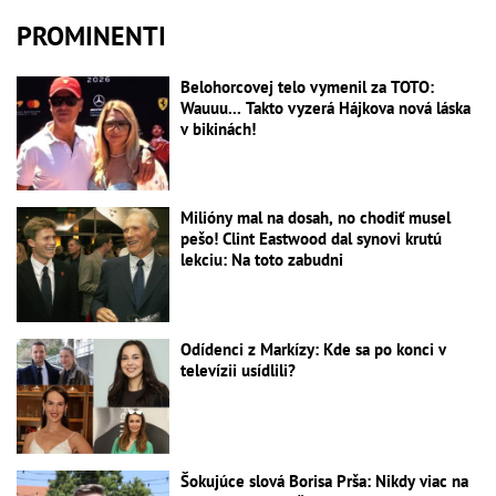
PROMINENTI
Belohorcovej telo vymenil za TOTO:
Wauuu... Takto vyzerá Hájkova nová láska
v bikinách!
Milióny mal na dosah, no chodiť musel
pešo! Clint Eastwood dal synovi krutú
lekciu: Na toto zabudni
Odídenci z Markízy: Kde sa po konci v
televízii usídlili?
Šokujúce slová Borisa Prša: Nikdy viac na