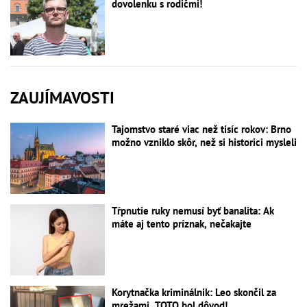
dovolenku s rodičmi!
ZAUJÍMAVOSTI
Tajomstvo staré viac než tisíc rokov: Brno
možno vzniklo skôr, než si historici mysleli
Tŕpnutie ruky nemusí byť banalita: Ak
máte aj tento príznak, nečakajte
Korytnačka kriminálnik: Leo skončil za
mrežami, TOTO bol dôvod!