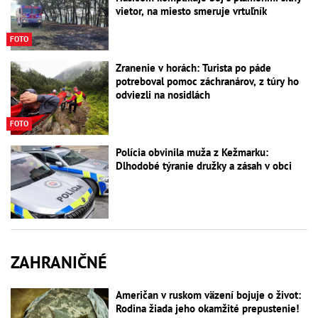
vietor, na miesto smeruje vrtuľník
FOTO
Zranenie v horách: Turista po páde
potreboval pomoc záchranárov, z túry ho
odviezli na nosidlách
FOTO
Polícia obvinila muža z Kežmarku:
Dlhodobé týranie družky a zásah v obci
ZAHRANIČNÉ
Američan v ruskom väzení bojuje o život:
Rodina žiada jeho okamžité prepustenie!