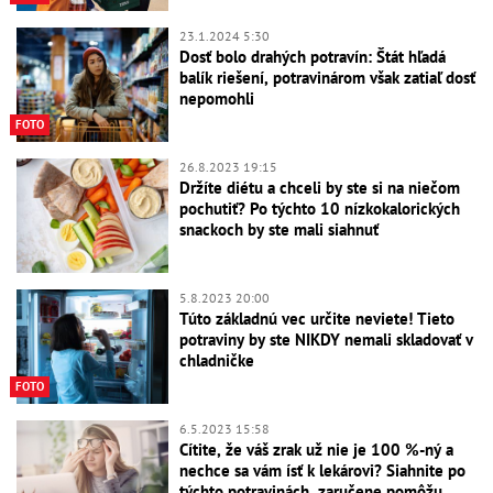
23.1.2024 5:30
Dosť bolo drahých potravín: Štát hľadá
balík riešení, potravinárom však zatiaľ dosť
nepomohli
FOTO
26.8.2023 19:15
Držíte diétu a chceli by ste si na niečom
pochutiť? Po týchto 10 nízkokalorických
snackoch by ste mali siahnuť
5.8.2023 20:00
Túto základnú vec určite neviete! Tieto
potraviny by ste NIKDY nemali skladovať v
chladničke
FOTO
6.5.2023 15:58
Cítite, že váš zrak už nie je 100 %-ný a
nechce sa vám ísť k lekárovi? Siahnite po
týchto potravinách, zaručene pomôžu