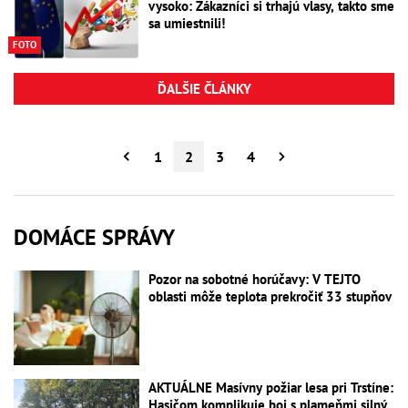
vysoko: Zákazníci si trhajú vlasy, takto sme
sa umiestnili!
FOTO
ĎALŠIE ČLÁNKY
1
2
3
4
DOMÁCE SPRÁVY
Pozor na sobotné horúčavy: V TEJTO
oblasti môže teplota prekročiť 33 stupňov
AKTUÁLNE Masívny požiar lesa pri Trstíne:
Hasičom komplikuje boj s plameňmi silný