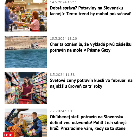
14.5.2024 15:11
Dobrá správa? Potraviny na Slovensku
lacnejú: Tento trend by mohol pokračovať
15.3.2024 18:20
Charita oznámila, že vykladá prvú zásielku
potravín na móle v Pásme Gazy
8.3.2024 11:58
Svetové ceny potravín klesli vo februári na
najnižšiu úroveň za tri roky
7.2.2024 13:15
Obľúbenej sieti potravín na Slovensku
definitívne odzvonilo! Pohltil ich silnejší
hráč: Prezradíme vám, kedy sa to stane
FOTO