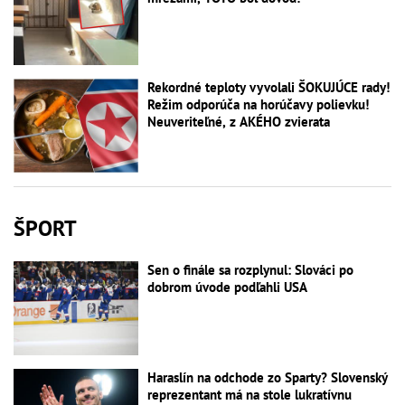
Rekordné teploty vyvolali ŠOKUJÚCE rady!
Režim odporúča na horúčavy polievku!
Neuveriteľné, z AKÉHO zvierata
ŠPORT
Sen o finále sa rozplynul: Slováci po
dobrom úvode podľahli USA
Haraslín na odchode zo Sparty? Slovenský
reprezentant má na stole lukratívnu